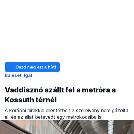
Oszd meg ezt a hírt!
Baleset
Igal
Vaddisznó szállt fel a metróra a
Kossuth térnél
A korábbi hírekkel ellentétben a szerelvény nem gázolta
el, és az állat betévedt egy metrókocsiba is.