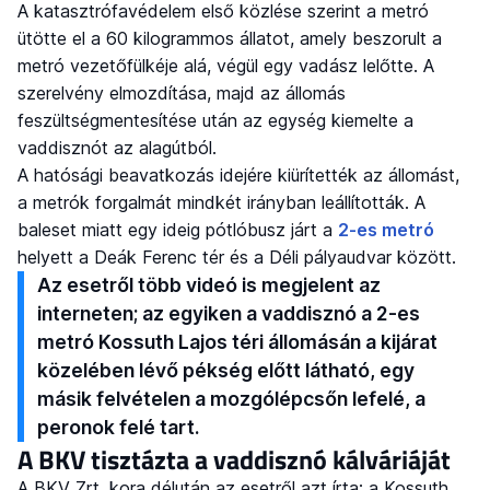
A katasztrófavédelem első közlése szerint a metró
ütötte el a 60 kilogrammos állatot, amely beszorult a
metró vezetőfülkéje alá, végül egy vadász lelőtte. A
szerelvény elmozdítása, majd az állomás
feszültségmentesítése után az egység kiemelte a
vaddisznót az alagútból.
A hatósági beavatkozás idejére kiürítették az állomást,
a metrók forgalmát mindkét irányban leállították. A
baleset miatt egy ideig pótlóbusz járt a
2-es metró
helyett a Deák Ferenc tér és a Déli pályaudvar között.
Az esetről több videó is megjelent az
interneten; az egyiken a vaddisznó a 2-es
metró Kossuth Lajos téri állomásán a kijárat
közelében lévő pékség előtt látható, egy
másik felvételen a mozgólépcsőn lefelé, a
peronok felé tart.
A BKV tisztázta a vaddisznó kálváriáját
A BKV Zrt. kora délután az esetről azt írta: a Kossuth