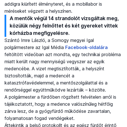
addigra kiürített élményteret, és a mobillabor is
méréseket végzett a helyszínen.
A mentők végül 14 strandolót vizsgáltak meg,
közülük négy felnőttet és két gyereket vittek
kórházba megfigyelésre.
Szántó Imre László, a Somogy megyei Igal
polgármestere az Igal Média
Facebook-oldalára
feltöltött videóban azt mondta, egy technikai probléma
miatt került nagy mennyiségű vegyszer az egyik
medencébe. A vizet megtisztították, a helyszínt
biztosították, majd a medencét a
katasztrófavédelemmel, a mentőszolgálattal és a
rendőrséggel együttműködve lezárták – közölte.
A polgármester a fürdőben rögzített felvételen arról is
tájékoztatott, hogy a medence valószínűleg hétfőig
zárva lesz, de a gyógyfürdő működése zavartalan,
folyamatosan fogad vendégeket.
Áttekintik a belső protokollt és az egész fürdőt érintő