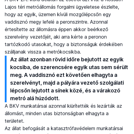
Lajos téri metróállomás forgalmi ügyeletese észlelte,
hogy az egyik, üzemen kívüli mozgólépcsőn egy
vaddisznó megy lefelé a peronszintre. Azonnal
értesítette az állomásra éppen akkor beérkező
szerelvény vezetőjét, aki arra kérte a peronon
tartózkodó utasokat, hogy a biztonságuk érdekében
szálljanak vissza a metrókocsikba.
Az állat azonban rövid időre bejutott az egyik
kocsiba, de szerencsére egyik utas sem sérült
meg. A vaddisznó ezt követően elhagyta a
szerelvényt, majd a pályára vezető szolgálati
lépcsőn lejutott a sínek közé, és a várakozó
metró alá húzódott.
A BKV munkatársai azonnal kiürítették és lezárták az
állomást, minden utas biztonságban elhagyta a
területet.
Az állat befogását a katasztrófavédelem munkatársai