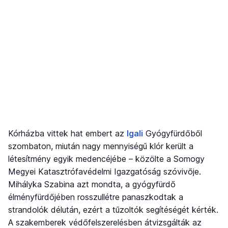
Kórházba vittek hat embert az
Igali
Gyógyfürdőből
szombaton, miután nagy mennyiségű klór került a
létesítmény egyik medencéjébe – közölte a Somogy
Megyei Katasztrófavédelmi Igazgatóság szóvivője.
Mihályka Szabina azt mondta, a gyógyfürdő
élményfürdőjében rosszullétre panaszkodtak a
strandolók délután, ezért a tűzoltók segítéségét kérték.
A szakemberek védőfelszerelésben átvizsgálták az