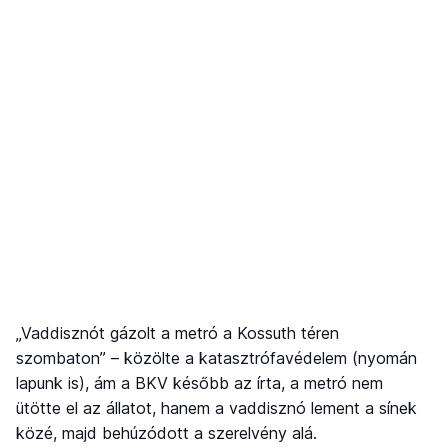
„Vaddisznót gázolt a metró a Kossuth téren
szombaton” – közölte a katasztrófavédelem (nyomán
lapunk is), ám a BKV később az írta, a metró nem
ütötte el az állatot, hanem a vaddisznó lement a sínek
közé, majd behúzódott a szerelvény alá.