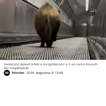
Vaddisznó lépked lefelé a mozgólépcsőn a 2-es metró Kossuth
téri megállójánál.
Röviden
2026. augusztus 8. 13:49