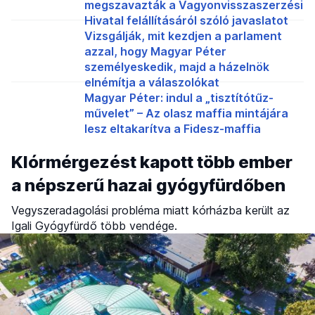
megszavazták a Vagyonvisszaszerzési
Hivatal felállításáról szóló javaslatot
Vizsgálják, mit kezdjen a parlament
azzal, hogy Magyar Péter
személyeskedik, majd a házelnök
elnémítja a válaszolókat
Magyar Péter: indul a „tisztítótűz-
művelet” – Az olasz maffia mintájára
lesz eltakarítva a Fidesz-maffia
Klórmérgezést kapott több ember
a népszerű hazai gyógyfürdőben
Vegyszeradagolási probléma miatt kórházba került az
Igali Gyógyfürdő több vendége.