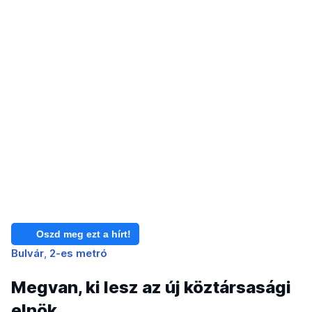
Oszd meg ezt a hírt!
Bulvár
2-es metró
Megvan, ki lesz az új köztársasági
elnök