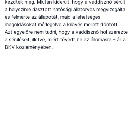
kezdték meg. Miután kiderült, hogy a vaddisznó sérült,
a helyszínre riasztott hatósági állatorvos megvizsgálta
és felmérte az állapotát, majd a lehetséges
megoldásokat mérlegelve a kilövés mellett döntött.
Azt egyelőre nem tudni, hogy a vaddisznó hol szerezte
a sérüléseit, illetve, miért tévedt be az állomásra – áll a
BKV közleményében.