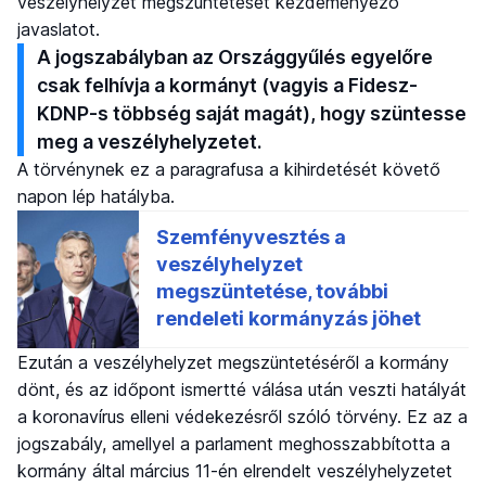
veszélyhelyzet megszüntetését kezdeményező
javaslatot.
A jogszabályban az Országgyűlés egyelőre
csak felhívja a kormányt (vagyis a Fidesz-
KDNP-s többség saját magát), hogy szüntesse
meg a veszélyhelyzetet.
A törvénynek ez a paragrafusa a kihirdetését követő
napon lép hatályba.
Ezután a veszélyhelyzet megszüntetéséről a kormány
dönt, és az időpont ismertté válása után veszti hatályát
a koronavírus elleni védekezésről szóló törvény. Ez az a
jogszabály, amellyel a parlament meghosszabbította a
kormány által március 11-én elrendelt veszélyhelyzetet