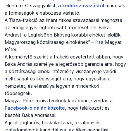
jelenti az Országgyűlést, a
keddi szavazástól
már csak
a formaságok elbábozása várható.
A Tisza-frakció az imént titkos szavazással meghozta
az eddigi egyik legfontosabb döntését: Dr. Baka
Andrást, a Legfelsőbb Bíróság korábbi elnökét jelöljük
Magyarország köztársasági elnökének” –
írta
Magyar
Péter.
A kormányfő szerint a frakció egyetértett abban, hogy
Baka András személye a legerősebb garancia arra, hogy
a köztársasági elnöki intézmény visszanyerje valódi
méltóságát és képességét arra, hogy egyesítse a
nemzetet, és ellensúlya legyen a mindenkori
többségnek.
Magyar Péter miniszterelnök korábban, szerdán a
Facebook-oldalán közölte
, hogy találkozott és
beszélt Baka Andrással.
A jelölt jogtudós, főiskolai tanár, az állam- és
jogtudományok kandidátusa, az Államigazgatási