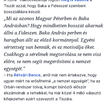
Tiszát azzal, hogy Baka a Fidesszel szembeni
bosszúállásra készül.
„Mi az azonos Magyar Péterben és Baka
Andrásban? Hogy mindketten bosszút akarnak
állni a Fideszen. Baka András perben és
haragban állt az előző kormánnyal. Egyéni
sértettség van bennük, és ez motiválja őket.
Csakhogy a sérelmek megtorolása se nem visz
előre, se nem segít megerősíteni a nemzet
egységét.”
– írta
Rétvári Bence
, arról már nem értekezve, hogy
ugyan miért ne erősíthetné „a nemzet egységét”, ha az
Orbán-rendszer tolvaj, korrupt bűnözői először
elszámolnak a tetteikkel, ha már közel 4 millió választó
kifejezetten ezért szavazott a Tiszára.