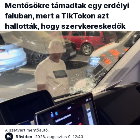
Mentősökre támadtak egy erdélyi
faluban, mert a TikTokon azt
hallották, hogy szervkereskedők
A szétvert mentőautó.
Röviden
2026. augusztus 9. 12:43