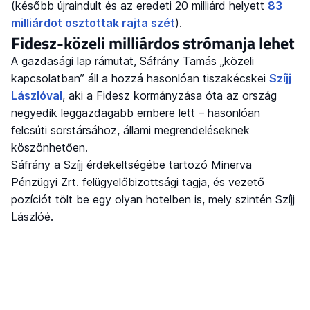
(később újraindult és az eredeti 20 milliárd helyett
83
milliárdot osztottak rajta szét
).
Fidesz-közeli milliárdos strómanja lehet
A gazdasági lap rámutat, Sáfrány Tamás „közeli
kapcsolatban” áll a hozzá hasonlóan tiszakécskei
Szíjj
Lászlóval
, aki a Fidesz kormányzása óta az ország
negyedik leggazdagabb embere lett – hasonlóan
felcsúti sorstársához, állami megrendeléseknek
köszönhetően.
Sáfrány a Szíjj érdekeltségébe tartozó Minerva
Pénzügyi Zrt. felügyelőbizottsági tagja, és vezető
pozíciót tölt be egy olyan hotelben is, mely szintén Szíjj
Lászlóé.