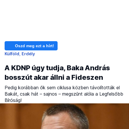
Oszd meg ezt a hírt!
Külföld
Erdély
A KDNP úgy tudja, Baka András
bosszút akar állni a Fideszen
Pedig korábban ők sem ciklusa közben távolították el
Bakát, csak hát – sajnos – megszűnt alóla a Legfelsőbb
Bíróság!