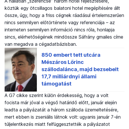
A hallatlan „szerencse” három hotel fejlesztésére,
köztük egy ötcsillagos balatoni hotel megépítésére állt
össze, úgy, hogy a friss cégnek ráadásul értelemszerűen
nincs semmilyen előtörténete vagy referenciája – az
interneten semmilyen információ nincs róla, honlapja
sincs, elérhetőségének mindössze Sáfrány gmailes címe
van megadva a cégadatbázisban.
A G7 cikke szerint külön érdekesség, hogy a volt
focista már jóval a végső határidő előtt, január elején
leadta a pályázatát a három szálloda üzemeltetésére,
mert ebben is zseniális látnok volt: ugyanis január 7-én
túljelentkezés miatt felfüggesztették a pályázatot