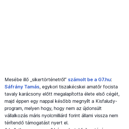
Mesébe illő „sikertörténetről”
számolt be a G7.hu
:
Sáfrány Tamás
, egykori tiszakécskei amatőr focista
tavaly karácsony előtt megalapította élete első cégét,
majd éppen egy nappal később megnyílt a Kisfaludy-
program, melyen hogy, hogy nem az újdonsült
vállalkozás máris nyolcmilliárd forint állami vissza nem
térítendő támogatást nyert el.