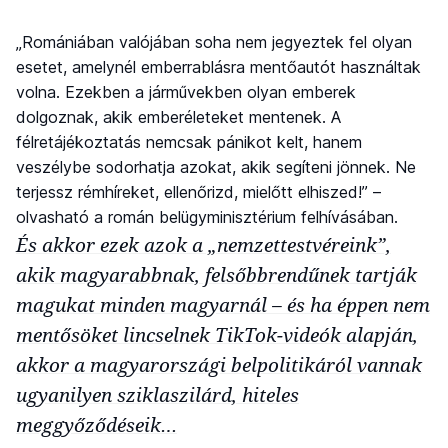
„Romániában valójában soha nem jegyeztek fel olyan
esetet, amelynél emberrablásra mentőautót használtak
volna. Ezekben a járművekben olyan emberek
dolgoznak, akik emberéleteket mentenek. A
félretájékoztatás nemcsak pánikot kelt, hanem
veszélybe sodorhatja azokat, akik segíteni jönnek. Ne
terjessz rémhíreket, ellenőrizd, mielőtt elhiszed!” –
olvasható a román belügyminisztérium felhívásában.
És akkor ezek azok a „nemzettestvéreink”,
akik magyarabbnak, felsőbbrendűnek tartják
magukat minden magyarnál – és ha éppen nem
mentősöket lincselnek TikTok-videók alapján,
akkor a magyarországi belpolitikáról vannak
ugyanilyen sziklaszilárd, hiteles
meggyőződéseik…