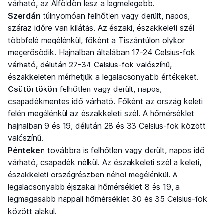
várható, az Alföldön lesz a legmelegebb.
Szerdán
túlnyomóan felhőtlen vagy derült, napos,
száraz időre van kilátás. Az északi, északkeleti szél
többfelé megélénkül, főként a Tiszántúlon olykor
megerősödik. Hajnalban általában 17-24 Celsius-fok
várható, délután 27-34 Celsius-fok valószínű,
északkeleten mérhetjük a legalacsonyabb értékeket.
Csütörtökön
felhőtlen vagy derült, napos,
csapadékmentes idő várható. Főként az ország keleti
felén megélénkül az északkeleti szél. A hőmérséklet
hajnalban 9 és 19, délután 28 és 33 Celsius-fok között
valószínű.
Pénteken
továbbra is felhőtlen vagy derült, napos idő
várható, csapadék nélkül. Az északkeleti szél a keleti,
északkeleti országrészben néhol megélénkül. A
legalacsonyabb éjszakai hőmérséklet 8 és 19, a
legmagasabb nappali hőmérséklet 30 és 35 Celsius-fok
között alakul.