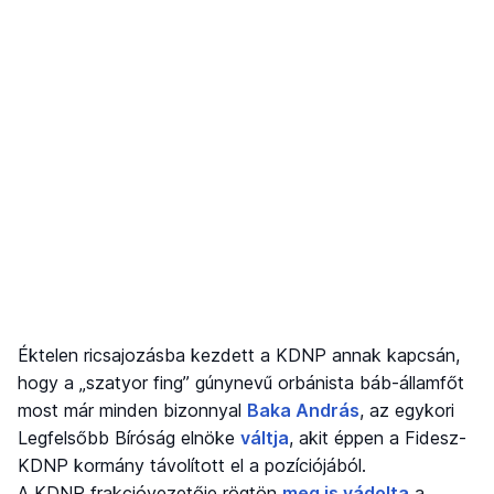
Éktelen ricsajozásba kezdett a KDNP annak kapcsán,
hogy a „szatyor fing” gúnynevű orbánista báb-államfőt
most már minden bizonnyal
Baka András
, az egykori
Legfelsőbb Bíróság elnöke
váltja
, akit éppen a Fidesz-
KDNP kormány távolított el a pozíciójából.
A KDNP frakcióvezetője rögtön
meg is vádolta
a