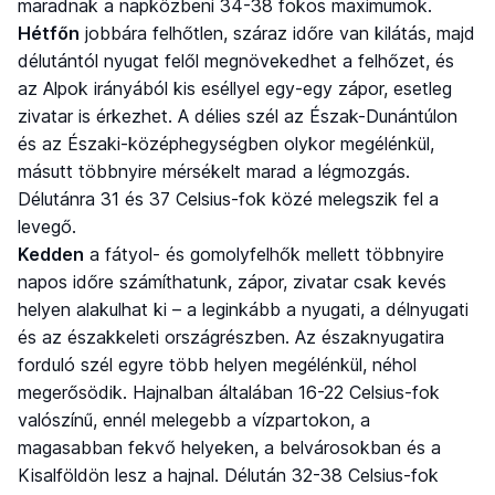
maradnak a napközbeni 34-38 fokos maximumok.
Hétfőn
jobbára felhőtlen, száraz időre van kilátás, majd
délutántól nyugat felől megnövekedhet a felhőzet, és
az Alpok irányából kis eséllyel egy-egy zápor, esetleg
zivatar is érkezhet. A délies szél az Észak-Dunántúlon
és az Északi-középhegységben olykor megélénkül,
másutt többnyire mérsékelt marad a légmozgás.
Délutánra 31 és 37 Celsius-fok közé melegszik fel a
levegő.
Kedden
a fátyol- és gomolyfelhők mellett többnyire
napos időre számíthatunk, zápor, zivatar csak kevés
helyen alakulhat ki – a leginkább a nyugati, a délnyugati
és az északkeleti országrészben. Az északnyugatira
forduló szél egyre több helyen megélénkül, néhol
megerősödik. Hajnalban általában 16-22 Celsius-fok
valószínű, ennél melegebb a vízpartokon, a
magasabban fekvő helyeken, a belvárosokban és a
Kisalföldön lesz a hajnal. Délután 32-38 Celsius-fok