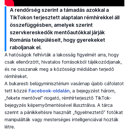
A rendőrség szerint a támadás azokkal a
TikTokon terjesztett alaptalan rémhírekkel áll
összefüggésben, amelyek szerint
szervkereskedők mentőautókkal járják
Románia településeit, hogy gyerekeket
raboljanak el.
A hatóságok felhívták a lakosság figyelmét arra, hogy
csak ellenőrzött, hivatalos forrásokból tájékozódjanak,
és ne osszanak meg a közösségi médiában terjedő
rémhíreket.
A bukaresti belügyminisztérium vasárnap újabb cáfolatot
tett közzé
Facebook-oldalán
, a bejegyzést három,
„fekete mentővel” riogató, rémhírterjesztő TikTok-
bejegyzés képernyőmentésével illusztrálva. A tárca
szerint a pánikkeltésre használt „figyelmeztető” fotókat
manipulálták vagy mesterséges intelligenciával hozták
létre.