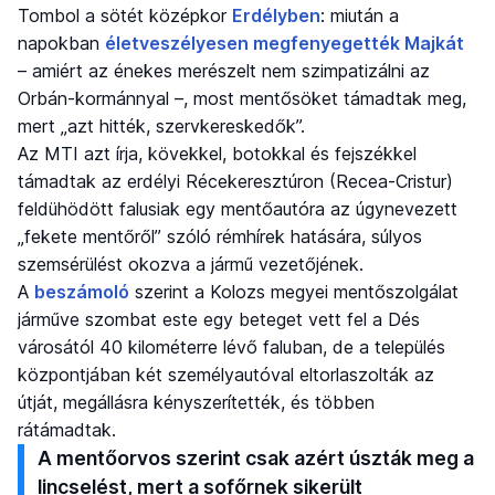
Tombol a sötét középkor
Erdélyben
: miután a
napokban
életveszélyesen megfenyegették Majkát
– amiért az énekes merészelt nem szimpatizálni az
Orbán-kormánnyal –, most mentősöket támadtak meg,
mert „azt hitték, szervkereskedők”.
Az MTI azt írja, kövekkel, botokkal és fejszékkel
támadtak az erdélyi Récekeresztúron (Recea-Cristur)
feldühödött falusiak egy mentőautóra az úgynevezett
„fekete mentőről” szóló rémhírek hatására, súlyos
szemsérülést okozva a jármű vezetőjének.
A
beszámoló
szerint a Kolozs megyei mentőszolgálat
járműve szombat este egy beteget vett fel a Dés
városától 40 kilométerre lévő faluban, de a település
központjában két személyautóval eltorlaszolták az
útját, megállásra kényszerítették, és többen
rátámadtak.
A mentőorvos szerint csak azért úszták meg a
lincselést, mert a sofőrnek sikerült