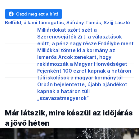
Oszd meg ezt a hírt!
Belföld
állami támogatás
Sáfrány Tamás
Szíjj László
Milliárdokat szórt szét a
Szerencsejáték Zrt. a választások
előtt, a pénz nagy része Erdélybe ment
Milliókkal tömte ki a kormány az
Ismerős Arcok zenekart, hogy
reklámozzák a Magyar Honvédséget
Fejenként 100 ezret kapnak a határon
túli iskolások a magyar kormánytól
Orbán bejelentette, újabb ajándékot
kapnak a határon túli
„szavazatmagyarok”
Már látszik, mire készül az időjárás
a jövő héten