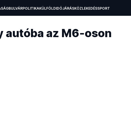
ASÁG
BULVÁR
POLITIKA
KÜLFÖLD
IDŐJÁRÁS
KÖZLEKEDÉS
SPORT
A
OKTATÁS
TECH
gy autóba az M6-oson