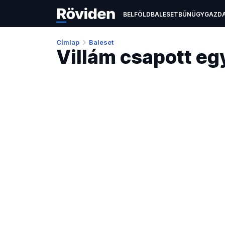
BELFÖLD
BALESET
BŰNÜGY
GAZD
EGÉSZSÉGÜGY
ÉLETMÓD
KULTÚR
Címlap
Baleset
Villám csapott e