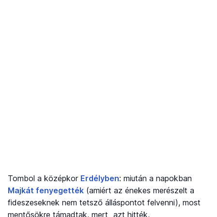
Tombol a középkor
Erdélyben
: miután a napokban
Majkát fenyegették
(amiért az énekes merészelt a
fideszeseknek nem tetsző álláspontot felvenni), most
mentősökre támadtak, mert „azt hitték,