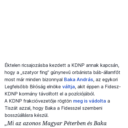
Éktelen ricsajozásba kezdett a KDNP annak kapcsán,
hogy a „szatyor fing” gúnynevű orbánista báb-államfőt
most már minden bizonnyal
Baka András
, az egykori
Legfelsőbb Bíróság elnöke
váltja
, akit éppen a Fidesz-
KDNP kormány távolított el a pozíciójából.
A KDNP frakcióvezetője rögtön
meg is vádolta
a
Tiszát azzal, hogy Baka a Fidesszel szembeni
bosszúállásra készül.
„Mi az azonos Magyar Péterben és Baka