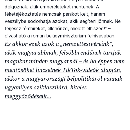
dolgoznak, akik emberéleteket mentenek. A
félretájékoztatás nemcsak pánikot kelt, hanem
veszélybe sodorhatja azokat, akik segíteni jönnek. Ne
terjessz rémhíreket, ellenőrizd, mielőtt elhiszed!” –
olvasható a román belügyminisztérium felhívásában.
És akkor ezek azok a „nemzettestvéreink”,
akik magyarabbnak, felsőbbrendűnek tartják
magukat minden magyarnál – és ha éppen nem
mentősöket lincselnek TikTok-videók alapján,
akkor a magyarországi belpolitikáról vannak
ugyanilyen sziklaszilárd, hiteles
meggyőződéseik…