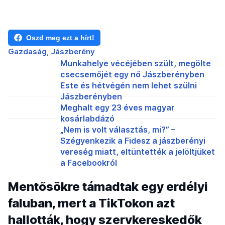
Oszd meg ezt a hírt!
Gazdaság
Jászberény
Munkahelye vécéjében szült, megölte
csecsemőjét egy nő Jászberényben
Este és hétvégén nem lehet szülni
Jászberényben
Meghalt egy 23 éves magyar
kosárlabdázó
„Nem is volt választás, mi?” –
Szégyenkezik a Fidesz a jászberényi
vereség miatt, eltüntették a jelöltjüket
a Facebookról
Mentősökre támadtak egy erdélyi
faluban, mert a TikTokon azt
hallották, hogy szervkereskedők