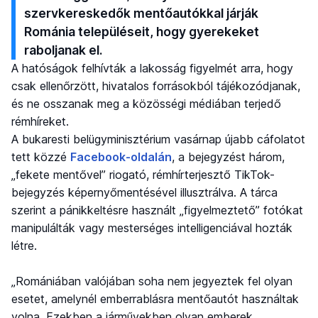
szervkereskedők mentőautókkal járják
Románia településeit, hogy gyerekeket
raboljanak el.
A hatóságok felhívták a lakosság figyelmét arra, hogy
csak ellenőrzött, hivatalos forrásokból tájékozódjanak,
és ne osszanak meg a közösségi médiában terjedő
rémhíreket.
A bukaresti belügyminisztérium vasárnap újabb cáfolatot
tett közzé
Facebook-oldalán
, a bejegyzést három,
„fekete mentővel” riogató, rémhírterjesztő TikTok-
bejegyzés képernyőmentésével illusztrálva. A tárca
szerint a pánikkeltésre használt „figyelmeztető” fotókat
manipulálták vagy mesterséges intelligenciával hozták
létre.
„Romániában valójában soha nem jegyeztek fel olyan
esetet, amelynél emberrablásra mentőautót használtak
volna. Ezekben a járművekben olyan emberek