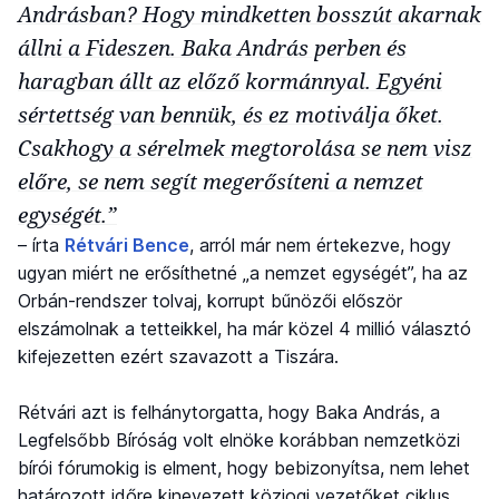
Andrásban? Hogy mindketten bosszút akarnak
állni a Fideszen. Baka András perben és
haragban állt az előző kormánnyal. Egyéni
sértettség van bennük, és ez motiválja őket.
Csakhogy a sérelmek megtorolása se nem visz
előre, se nem segít megerősíteni a nemzet
egységét.”
– írta
Rétvári Bence
, arról már nem értekezve, hogy
ugyan miért ne erősíthetné „a nemzet egységét”, ha az
Orbán-rendszer tolvaj, korrupt bűnözői először
elszámolnak a tetteikkel, ha már közel 4 millió választó
kifejezetten ezért szavazott a Tiszára.
Rétvári azt is felhánytorgatta, hogy Baka András, a
Legfelsőbb Bíróság volt elnöke korábban nemzetközi
bírói fórumokig is elment, hogy bebizonyítsa, nem lehet
határozott időre kinevezett közjogi vezetőket ciklus