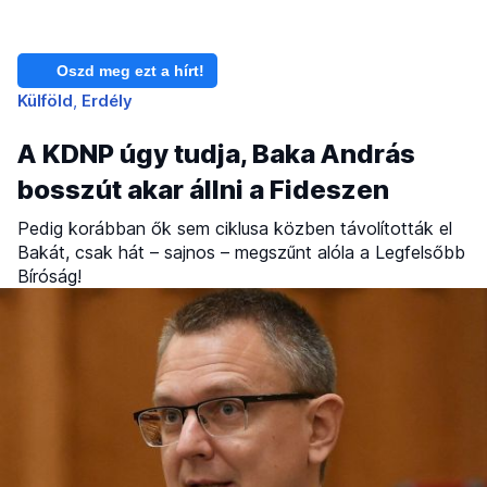
Oszd meg ezt a hírt!
Külföld
Erdély
A KDNP úgy tudja, Baka András
bosszút akar állni a Fideszen
Pedig korábban ők sem ciklusa közben távolították el
Bakát, csak hát – sajnos – megszűnt alóla a Legfelsőbb
Bíróság!