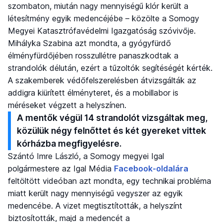
szombaton, miután nagy mennyiségű klór került a
létesítmény egyik medencéjébe – közölte a Somogy
Megyei Katasztrófavédelmi Igazgatóság szóvivője.
Mihályka Szabina azt mondta, a gyógyfürdő
élményfürdőjében rosszullétre panaszkodtak a
strandolók délután, ezért a tűzoltók segítéségét kérték.
A szakemberek védőfelszerelésben átvizsgálták az
addigra kiürített élményteret, és a mobillabor is
méréseket végzett a helyszínen.
A mentők végül 14 strandolót vizsgáltak meg,
közülük négy felnőttet és két gyereket vittek
kórházba megfigyelésre.
Szántó Imre László, a Somogy megyei Igal
polgármestere az Igal Média
Facebook-oldalára
feltöltött videóban azt mondta, egy technikai probléma
miatt került nagy mennyiségű vegyszer az egyik
medencébe. A vizet megtisztították, a helyszínt
biztosították, majd a medencét a