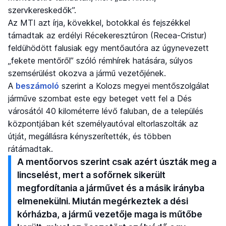
szervkereskedők”.
Az MTI azt írja, kövekkel, botokkal és fejszékkel
támadtak az erdélyi Récekeresztúron (Recea-Cristur)
feldühödött falusiak egy mentőautóra az úgynevezett
„fekete mentőről” szóló rémhírek hatására, súlyos
szemsérülést okozva a jármű vezetőjének.
A
beszámoló
szerint a Kolozs megyei mentőszolgálat
járműve szombat este egy beteget vett fel a Dés
városától 40 kilométerre lévő faluban, de a település
központjában két személyautóval eltorlaszolták az
útját, megállásra kényszerítették, és többen
rátámadtak.
A mentőorvos szerint csak azért úszták meg a
lincselést, mert a sofőrnek sikerült
megfordítania a járművet és a másik irányba
elmenekülni. Miután megérkeztek a dési
kórházba, a jármű vezetője maga is műtőbe