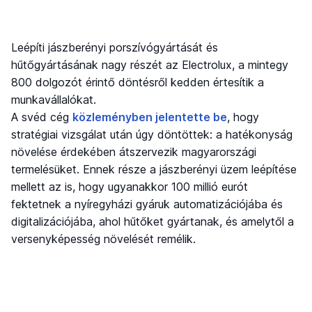
Leépíti jászberényi porszívógyártását és
hűtőgyártásának nagy részét az Electrolux, a mintegy
800 dolgozót érintő döntésről kedden értesítik a
munkavállalókat.
A svéd cég
közleményben jelentette be
, hogy
stratégiai vizsgálat után úgy döntöttek: a hatékonyság
növelése érdekében átszervezik magyarországi
termelésüket. Ennek része a jászberényi üzem leépítése
mellett az is, hogy ugyanakkor 100 millió eurót
fektetnek a nyíregyházi gyáruk automatizációjába és
digitalizációjába, ahol hűtőket gyártanak, és amelytől a
versenyképesség növelését remélik.