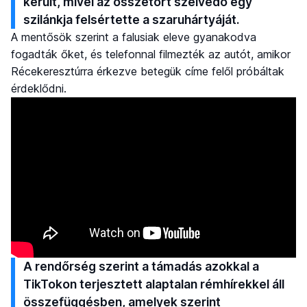
került, mivel az összetört szélvédő egy
szilánkja felsértette a szaruhártyáját.
A mentősök szerint a falusiak eleve gyanakodva
fogadták őket, és telefonnal filmezték az autót, amikor
Récekeresztúrra érkezve betegük címe felől próbáltak
érdeklődni.
A rendőrség szerint a támadás azokkal a
TikTokon terjesztett alaptalan rémhírekkel áll
összefüggésben, amelyek szerint