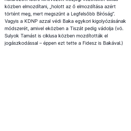
közben elmozdítani, „holott az ő elmozdítása azért
történt meg, mert megszűnt a Legfelsőbb Bíróság”.
Vagyis a KDNP azzal védi Baka egykori kigolyózásának
módszerét, amivel eközben a Tiszát pedig vádolja (vö.
Sulyok Tamást is ciklusa közben mozdították el
jogászkodással – éppen ezt tette a Fidesz is Bakával.)