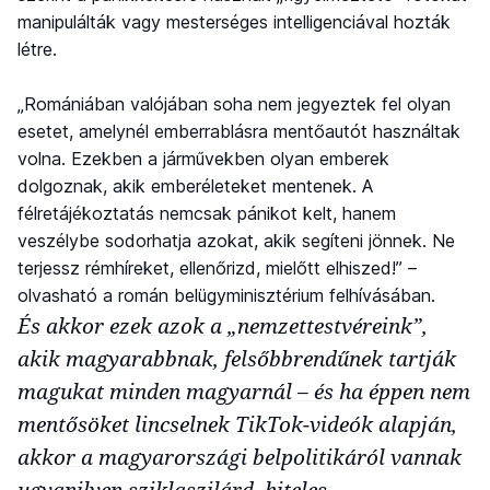
manipulálták vagy mesterséges intelligenciával hozták
létre.
„Romániában valójában soha nem jegyeztek fel olyan
esetet, amelynél emberrablásra mentőautót használtak
volna. Ezekben a járművekben olyan emberek
dolgoznak, akik emberéleteket mentenek. A
félretájékoztatás nemcsak pánikot kelt, hanem
veszélybe sodorhatja azokat, akik segíteni jönnek. Ne
terjessz rémhíreket, ellenőrizd, mielőtt elhiszed!” –
olvasható a román belügyminisztérium felhívásában.
És akkor ezek azok a „nemzettestvéreink”,
akik magyarabbnak, felsőbbrendűnek tartják
magukat minden magyarnál – és ha éppen nem
mentősöket lincselnek TikTok-videók alapján,
akkor a magyarországi belpolitikáról vannak
ugyanilyen sziklaszilárd, hiteles