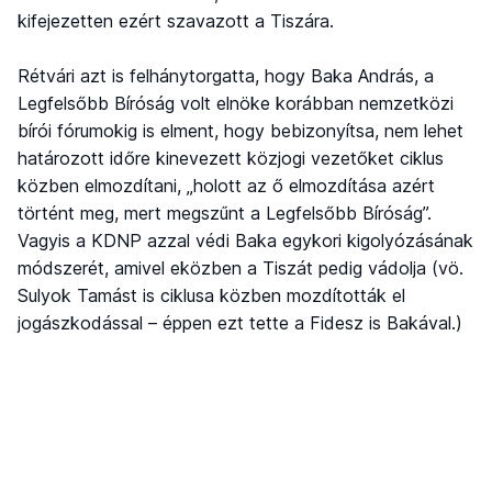
kifejezetten ezért szavazott a Tiszára.
Rétvári azt is felhánytorgatta, hogy Baka András, a
Legfelsőbb Bíróság volt elnöke korábban nemzetközi
bírói fórumokig is elment, hogy bebizonyítsa, nem lehet
határozott időre kinevezett közjogi vezetőket ciklus
közben elmozdítani, „holott az ő elmozdítása azért
történt meg, mert megszűnt a Legfelsőbb Bíróság”.
Vagyis a KDNP azzal védi Baka egykori kigolyózásának
módszerét, amivel eközben a Tiszát pedig vádolja (vö.
Sulyok Tamást is ciklusa közben mozdították el
jogászkodással – éppen ezt tette a Fidesz is Bakával.)