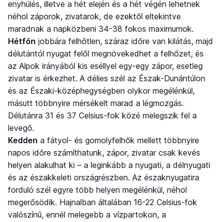
enyhülés, illetve a hét elején és a hét végén lehetnek
néhol záporok, zivatarok, de ezektől eltekintve
maradnak a napközbeni 34-38 fokos maximumok.
Hétfőn
jobbára felhőtlen, száraz időre van kilátás, majd
délutántól nyugat felől megnövekedhet a felhőzet, és
az Alpok irányából kis eséllyel egy-egy zápor, esetleg
zivatar is érkezhet. A délies szél az Észak-Dunántúlon
és az Északi-középhegységben olykor megélénkül,
másutt többnyire mérsékelt marad a légmozgás.
Délutánra 31 és 37 Celsius-fok közé melegszik fel a
levegő.
Kedden
a fátyol- és gomolyfelhők mellett többnyire
napos időre számíthatunk, zápor, zivatar csak kevés
helyen alakulhat ki – a leginkább a nyugati, a délnyugati
és az északkeleti országrészben. Az északnyugatira
forduló szél egyre több helyen megélénkül, néhol
megerősödik. Hajnalban általában 16-22 Celsius-fok
valószínű, ennél melegebb a vízpartokon, a