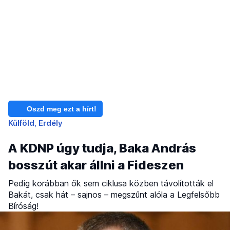
Oszd meg ezt a hírt!
Külföld
Erdély
A KDNP úgy tudja, Baka András
bosszút akar állni a Fideszen
Pedig korábban ők sem ciklusa közben távolították el
Bakát, csak hát – sajnos – megszűnt alóla a Legfelsőbb
Bíróság!