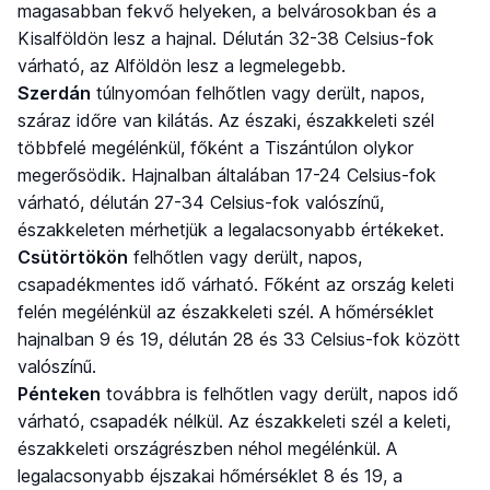
magasabban fekvő helyeken, a belvárosokban és a
Kisalföldön lesz a hajnal. Délután 32-38 Celsius-fok
várható, az Alföldön lesz a legmelegebb.
Szerdán
túlnyomóan felhőtlen vagy derült, napos,
száraz időre van kilátás. Az északi, északkeleti szél
többfelé megélénkül, főként a Tiszántúlon olykor
megerősödik. Hajnalban általában 17-24 Celsius-fok
várható, délután 27-34 Celsius-fok valószínű,
északkeleten mérhetjük a legalacsonyabb értékeket.
Csütörtökön
felhőtlen vagy derült, napos,
csapadékmentes idő várható. Főként az ország keleti
felén megélénkül az északkeleti szél. A hőmérséklet
hajnalban 9 és 19, délután 28 és 33 Celsius-fok között
valószínű.
Pénteken
továbbra is felhőtlen vagy derült, napos idő
várható, csapadék nélkül. Az északkeleti szél a keleti,
északkeleti országrészben néhol megélénkül. A
legalacsonyabb éjszakai hőmérséklet 8 és 19, a