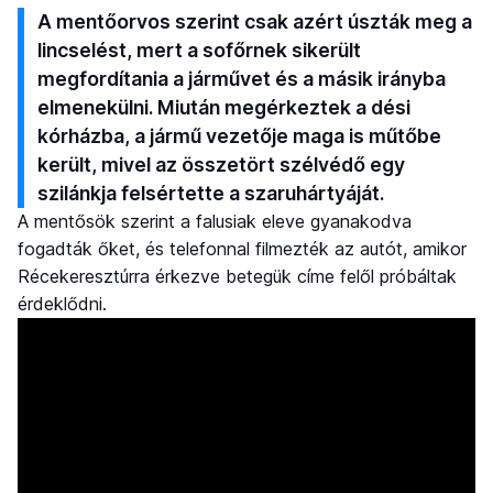
A mentőorvos szerint csak azért úszták meg a
lincselést, mert a sofőrnek sikerült
megfordítania a járművet és a másik irányba
elmenekülni. Miután megérkeztek a dési
kórházba, a jármű vezetője maga is műtőbe
került, mivel az összetört szélvédő egy
szilánkja felsértette a szaruhártyáját.
A mentősök szerint a falusiak eleve gyanakodva
fogadták őket, és telefonnal filmezték az autót, amikor
Récekeresztúrra érkezve betegük címe felől próbáltak
érdeklődni.