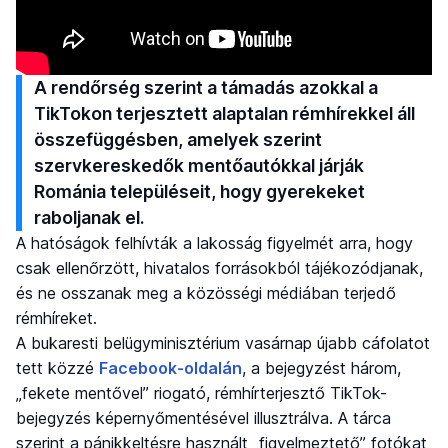
A rendőrség szerint a támadás azokkal a
TikTokon terjesztett alaptalan rémhírekkel áll
összefüggésben, amelyek szerint
szervkereskedők mentőautókkal járják
Románia településeit, hogy gyerekeket
raboljanak el.
A hatóságok felhívták a lakosság figyelmét arra, hogy
csak ellenőrzött, hivatalos forrásokból tájékozódjanak,
és ne osszanak meg a közösségi médiában terjedő
rémhíreket.
A bukaresti belügyminisztérium vasárnap újabb cáfolatot
tett közzé
Facebook-oldalán
, a bejegyzést három,
„fekete mentővel” riogató, rémhírterjesztő TikTok-
bejegyzés képernyőmentésével illusztrálva. A tárca
szerint a pánikkeltésre használt „figyelmeztető” fotókat