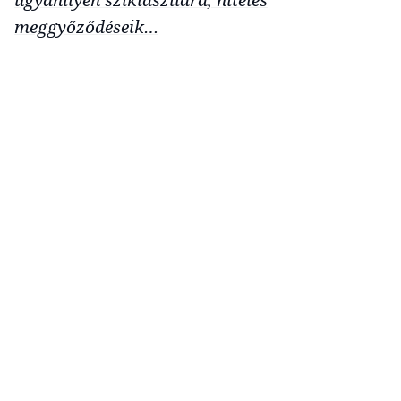
meggyőződéseik…