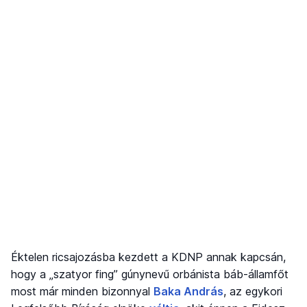
Éktelen ricsajozásba kezdett a KDNP annak kapcsán,
hogy a „szatyor fing” gúnynevű orbánista báb-államfőt
most már minden bizonnyal
Baka András
, az egykori