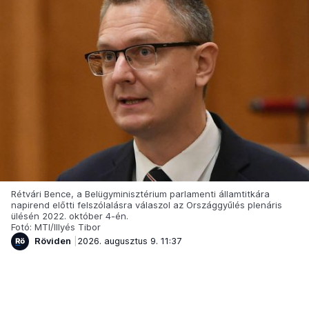
Rétvári Bence, a Belügyminisztérium parlamenti államtitkára
napirend előtti felszólalásra válaszol az Országgyűlés plenáris
ülésén 2022. október 4-én.
Fotó: MTI/Illyés Tibor
Röviden
2026. augusztus 9. 11:37