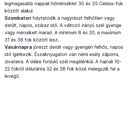
legmagasabb nappali hőmérséklet 30 és 35 Celsius-fok
között alakul.
Szombaton
folytatódik a nagyrészt felhőtlen vagy
derült, napos, száraz idő. A változó irányú szél gyenge
vagy mérsékelt marad. A minimum 8 és 20, a maximum
31 és 36 fok között lesz.
Vasárnapra
jórészt derült vagy gyengén felhős, napos
idő ígérkezik. Északnyugaton van némi esély záporra,
zivatarra. A délire forduló szél megélénkül. A hajnali 10-
22 fokról délutánra 32 és 38 fok közé melegszik fel a
levegő.