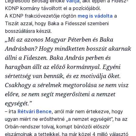
Legfelsőbb Bíróság elnöke
váltja
, akit éppen a Fidesz-
KDNP kormány távolított el a pozíciójából.
A KDNP frakcióvezetője rögtön
meg is vádolta
a
Tiszát azzal, hogy Baka a Fidesszel szembeni
bosszúállásra készül.
„Mi az azonos Magyar Péterben és Baka
Andrásban? Hogy mindketten bosszút akarnak
állni a Fideszen. Baka András perben és
haragban állt az előző kormánnyal. Egyéni
sértettség van bennük, és ez motiválja őket.
Csakhogy a sérelmek megtorolása se nem visz
előre, se nem segít megerősíteni a nemzet
egységét.”
– írta
Rétvári Bence
, arról már nem értekezve, hogy
ugyan miért ne erősíthetné „a nemzet egységét”, ha az
Orbán-rendszer tolvaj, korrupt bűnözői először
elszámolnak a tetteikkel, ha már közel 4 millió választó