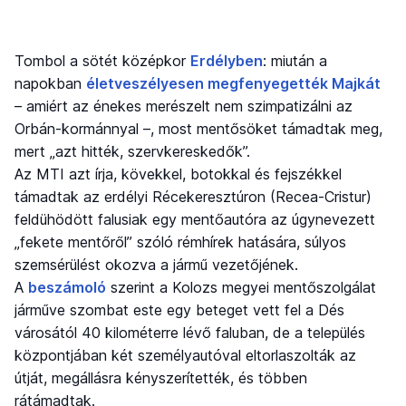
Tombol a sötét középkor
Erdélyben
: miután a
napokban
életveszélyesen megfenyegették Majkát
– amiért az énekes merészelt nem szimpatizálni az
Orbán-kormánnyal –, most mentősöket támadtak meg,
mert „azt hitték, szervkereskedők”.
Az MTI azt írja, kövekkel, botokkal és fejszékkel
támadtak az erdélyi Récekeresztúron (Recea-Cristur)
feldühödött falusiak egy mentőautóra az úgynevezett
„fekete mentőről” szóló rémhírek hatására, súlyos
szemsérülést okozva a jármű vezetőjének.
A
beszámoló
szerint a Kolozs megyei mentőszolgálat
járműve szombat este egy beteget vett fel a Dés
városától 40 kilométerre lévő faluban, de a település
központjában két személyautóval eltorlaszolták az
útját, megállásra kényszerítették, és többen
rátámadtak.