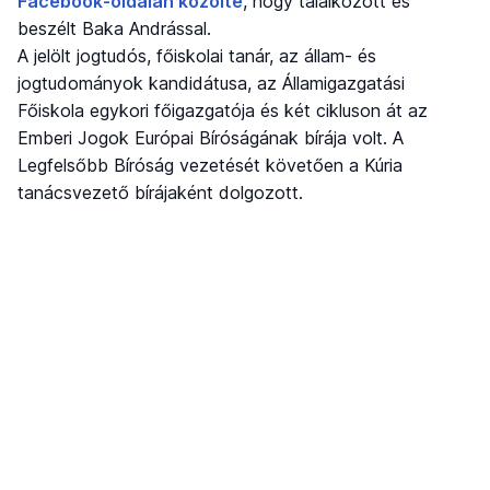
Facebook-oldalán közölte
, hogy találkozott és
beszélt Baka Andrással.
A jelölt jogtudós, főiskolai tanár, az állam- és
jogtudományok kandidátusa, az Államigazgatási
Főiskola egykori főigazgatója és két cikluson át az
Emberi Jogok Európai Bíróságának bírája volt. A
Legfelsőbb Bíróság vezetését követően a Kúria
tanácsvezető bírájaként dolgozott.