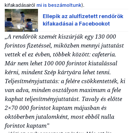
kifakadásairól
mi is beszámoltunk
).
„A rendőrök szemét kiszúrják egy 130 000
forintos fizetéssel, miközben mennyi juttatást
vettek el ez évben, többek között: cafeteria.
Már nem lehet 100 000 forintot kiutalással
kérni, mindent Szép kártyára lehet tenni.
Teljesítményjuttatás: a felére csökkentették, ki
van adva, minden osztályon maximum a fele
kaphat teljesítményjuttatást. Tavaly és előtte
2×70 000 forintot kaptam májusban és
októberben jutalomként, most ebből nulla
forintot kaptam”