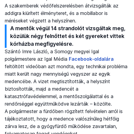
A szakemberek védőfelszerelésben átvizsgálták az
addigra kiürített élményteret, és a mobillabor is
méréseket végzett a helyszínen.
A mentők végül 14 strandolót vizsgáltak meg,
közülük négy felnőttet és két gyereket vittek
kórházba megfigyelésre.
Szántó Imre László, a Somogy megyei Igal
polgármestere az Igal Média
Facebook-oldalára
feltöltött videóban azt mondta, egy technikai probléma
miatt került nagy mennyiségű vegyszer az egyik
medencébe. A vizet megtisztították, a helyszínt
biztosították, majd a medencét a
katasztrófavédelemmel, a mentőszolgálattal és a
rendőrséggel együttműködve lezárták – közölte.
A polgármester a fürdőben rögzített felvételen arról is
tájékoztatott, hogy a medence valószínűleg hétfőig
zárva lesz, de a gyógyfürdő működése zavartalan,
folyamatosan fogad vendégeket.