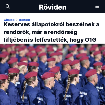
Címlap
Belföld
Keserves állapotokról beszélnek a
rendőrök, már a rendőrség
liftjében is felfestették, hogy O1G