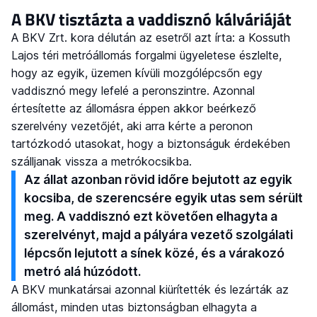
A BKV tisztázta a vaddisznó kálváriáját
A BKV Zrt. kora délután az esetről azt írta: a Kossuth
Lajos téri metróállomás forgalmi ügyeletese észlelte,
hogy az egyik, üzemen kívüli mozgólépcsőn egy
vaddisznó megy lefelé a peronszintre. Azonnal
értesítette az állomásra éppen akkor beérkező
szerelvény vezetőjét, aki arra kérte a peronon
tartózkodó utasokat, hogy a biztonságuk érdekében
szálljanak vissza a metrókocsikba.
Az állat azonban rövid időre bejutott az egyik
kocsiba, de szerencsére egyik utas sem sérült
meg. A vaddisznó ezt követően elhagyta a
szerelvényt, majd a pályára vezető szolgálati
lépcsőn lejutott a sínek közé, és a várakozó
metró alá húzódott.
A BKV munkatársai azonnal kiürítették és lezárták az
állomást, minden utas biztonságban elhagyta a