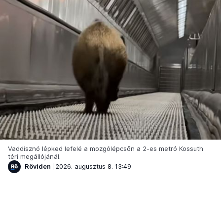
Vaddisznó lépked lefelé a mozgólépcsőn a 2-es metró Kossuth
téri megállójánál.
Röviden
2026. augusztus 8. 13:49