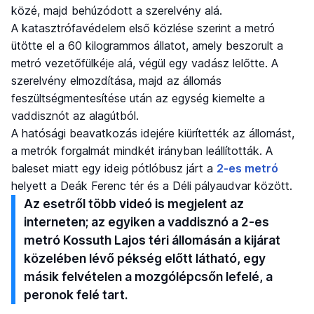
közé, majd behúzódott a szerelvény alá.
A katasztrófavédelem első közlése szerint a metró
ütötte el a 60 kilogrammos állatot, amely beszorult a
metró vezetőfülkéje alá, végül egy vadász lelőtte. A
szerelvény elmozdítása, majd az állomás
feszültségmentesítése után az egység kiemelte a
vaddisznót az alagútból.
A hatósági beavatkozás idejére kiürítették az állomást,
a metrók forgalmát mindkét irányban leállították. A
baleset miatt egy ideig pótlóbusz járt a
2-es metró
helyett a Deák Ferenc tér és a Déli pályaudvar között.
Az esetről több videó is megjelent az
interneten; az egyiken a vaddisznó a 2-es
metró Kossuth Lajos téri állomásán a kijárat
közelében lévő pékség előtt látható, egy
másik felvételen a mozgólépcsőn lefelé, a
peronok felé tart.