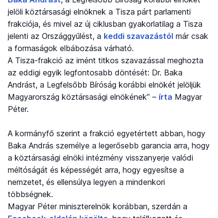
jelöli köztársasági elnöknek a Tisza párt parlamenti
frakciója, és mivel az új ciklusban gyakorlatilag a Tisza
jelenti az Országgyűlést, a
keddi szavazástól
már csak
a formaságok elbábozása várható.
A Tisza-frakció az imént titkos szavazással meghozta
az eddigi egyik legfontosabb döntését: Dr. Baka
Andrást, a Legfelsőbb Bíróság korábbi elnökét jelöljük
Magyarország köztársasági elnökének” –
írta
Magyar
Péter.
A kormányfő szerint a frakció egyetértett abban, hogy
Baka András személye a legerősebb garancia arra, hogy
a köztársasági elnöki intézmény visszanyerje valódi
méltóságát és képességét arra, hogy egyesítse a
nemzetet, és ellensúlya legyen a mindenkori
többségnek.
Magyar Péter miniszterelnök korábban, szerdán a