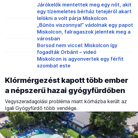
Járókelők mentettek meg egy nőt, akit
egy tízemeletes bérház tetejéről akart
lelökni a volt párja Miskolcon
„Bűnös viszonnyal” vádolnak egy papot
Miskolcon, falragaszok jelentek meg a
városban
Borsod nem viccel: Miskolcon így
fogadták Orbánt – videó
Miskolcon is agyonvertek egy férfit
szombat este
Klórmérgezést kapott több ember
a népszerű hazai gyógyfürdőben
Vegyszeradagolási probléma miatt kórházba került az
Igali Gyógyfürdő több vendége.