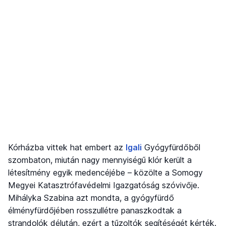
Kórházba vittek hat embert az
Igali
Gyógyfürdőből
szombaton, miután nagy mennyiségű klór került a
létesítmény egyik medencéjébe – közölte a Somogy
Megyei Katasztrófavédelmi Igazgatóság szóvivője.
Mihályka Szabina azt mondta, a gyógyfürdő
élményfürdőjében rosszullétre panaszkodtak a
strandolók délután, ezért a tűzoltók segítéségét kérték.