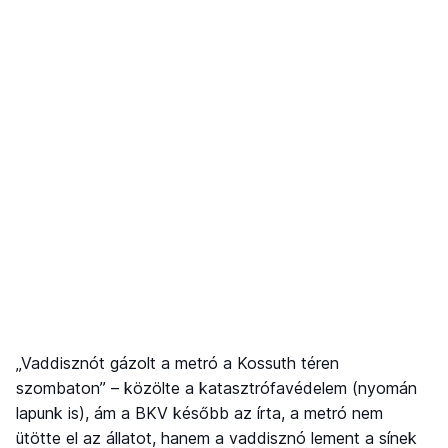
„Vaddisznót gázolt a metró a Kossuth téren
szombaton” – közölte a katasztrófavédelem (nyomán
lapunk is), ám a BKV később az írta, a metró nem
ütötte el az állatot, hanem a vaddisznó lement a sínek