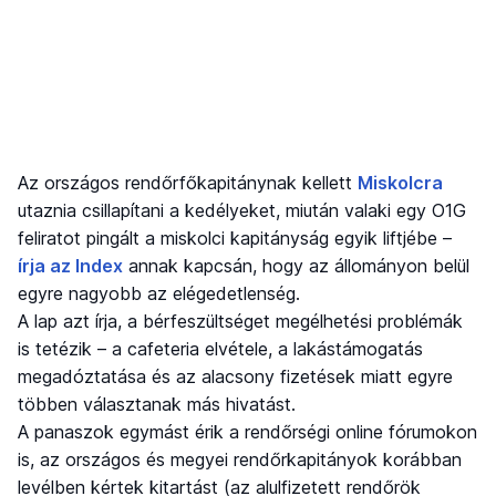
Az országos rendőrfőkapitánynak kellett
Miskolcra
utaznia csillapítani a kedélyeket, miután valaki egy O1G
feliratot pingált a miskolci kapitányság egyik liftjébe –
írja az Index
annak kapcsán, hogy az állományon belül
egyre nagyobb az elégedetlenség.
A lap azt írja, a bérfeszültséget megélhetési problémák
is tetézik – a cafeteria elvétele, a lakástámogatás
megadóztatása és az alacsony fizetések miatt egyre
többen választanak más hivatást.
A panaszok egymást érik a rendőrségi online fórumokon
is, az országos és megyei rendőrkapitányok korábban
levélben kértek kitartást (az alulfizetett rendőrök