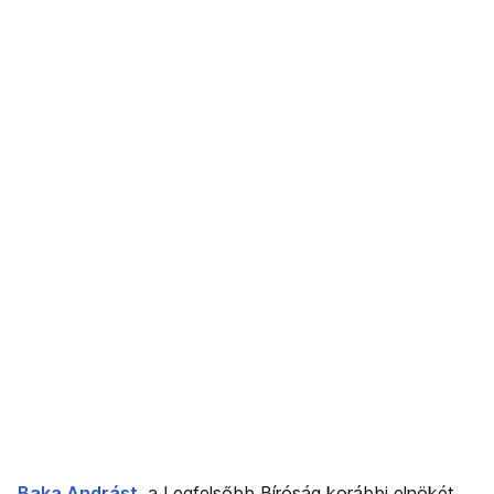
Baka Andrást
, a Legfelsőbb Bíróság korábbi elnökét