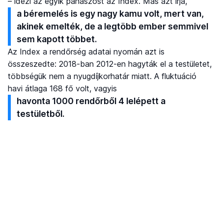
– idézi az egyik panaszost az Index. Más azt írja,
a béremelés is egy nagy kamu volt, mert van,
akinek emelték, de a legtöbb ember semmivel
sem kapott többet.
Az Index a rendőrség adatai nyomán azt is
összeszedte: 2018-ban 2012-en hagyták el a testületet,
többségük nem a nyugdíjkorhatár miatt. A fluktuáció
havi átlaga 168 fő volt, vagyis
havonta 1000 rendőrből 4 lelépett a
testületből.