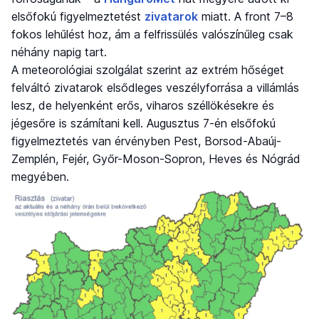
elsőfokú figyelmeztetést
zivatarok
miatt. A front 7–8
fokos lehűlést hoz, ám a felfrissülés valószínűleg csak
néhány napig tart.
A meteorológiai szolgálat szerint az extrém hőséget
felváltó zivatarok elsődleges veszélyforrása a villámlás
lesz, de helyenként erős, viharos széllökésekre és
jégesőre is számítani kell. Augusztus 7-én elsőfokú
figyelmeztetés van érvényben Pest, Borsod-Abaúj-
Zemplén, Fejér, Győr-Moson-Sopron, Heves és Nógrád
megyében.