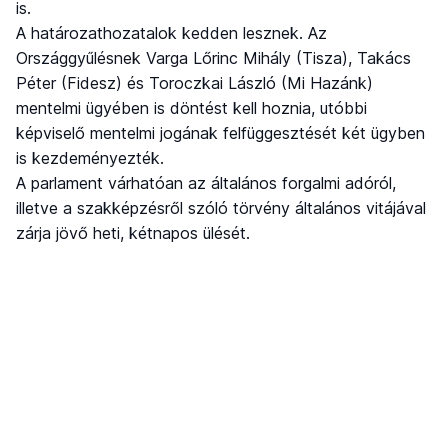
is.
A határozathozatalok kedden lesznek. Az
Országgyűlésnek Varga Lőrinc Mihály (Tisza), Takács
Péter (Fidesz) és Toroczkai László (Mi Hazánk)
mentelmi ügyében is döntést kell hoznia, utóbbi
képviselő mentelmi jogának felfüggesztését két ügyben
is kezdeményezték.
A parlament várhatóan az általános forgalmi adóról,
illetve a szakképzésről szóló törvény általános vitájával
zárja jövő heti, kétnapos ülését.