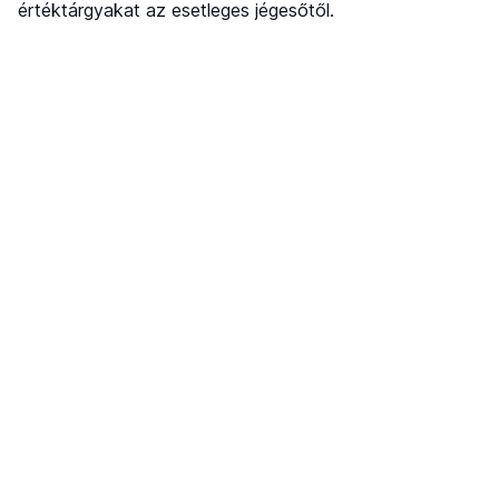
értéktárgyakat az esetleges jégesőtől.