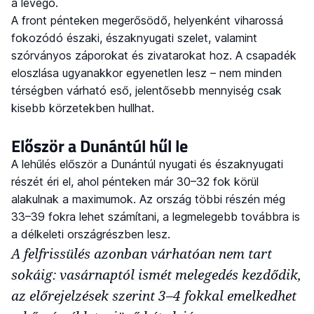
a levegő.
A front pénteken megerősödő, helyenként viharossá
fokozódó északi, északnyugati szelet, valamint
szórványos záporokat és zivatarokat hoz. A csapadék
eloszlása ugyanakkor egyenetlen lesz – nem minden
térségben várható eső, jelentősebb mennyiség csak
kisebb körzetekben hullhat.
Először a Dunántúl hűl le
A lehűlés először a Dunántúl nyugati és északnyugati
részét éri el, ahol pénteken már 30–32 fok körül
alakulnak a maximumok. Az ország többi részén még
33–39 fokra lehet számítani, a legmelegebb továbbra is
a délkeleti országrészben lesz.
A felfrissülés azonban várhatóan nem tart
sokáig: vasárnaptól ismét melegedés kezdődik,
az előrejelzések szerint 3–4 fokkal emelkedhet