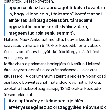
csütörtöki ülését követően,
éppen csak azt az apróságot titkolva továbbra
is, hogy ki lesz ez a „titokzatos” köztársasági
elnök (aki állítólag széleskörű társadalmi
egyeztetés során került kiválasztásra,
mégsem tud róla senki semmit).
Hallerné Nagy Anikó azt mondta, hogy a keddi titkos
szavazás várhatóan 9:40-kor kezdődik, és a voksok
összeszámolásával együtt körülbelül egy-másfél órát
vesz igénybe.
Időközben a parlament honlapjára felkerült a Hallerné
által jegyzett döntés a köztársaságielnök-választás
kitűzéséről. A dokumentum szerint a jelölésre vonatkozó
ajánlások benyújtásának határideje jövő hétfő 10 óra,
azokat a házbizottság aznapi, 12.30 órakor kezdődő
ülésén tekinti át.
Az alaptörvény értelmében a jelölés
érvényességéhez az országgyűlési képviselők