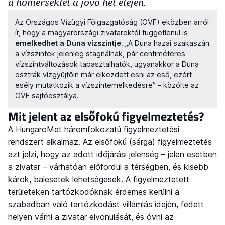
a hőmérséklet a jövő hét elején.
Az Országos Vízügyi Főigazgatóság (OVF) eközben arról
ír, hogy a magyarországi zivataroktól függetlenül is
emelkedhet a Duna vízszintje
. „A Duna hazai szakaszán
a vízszintek jelenleg stagnálnak, pár centiméteres
vízszintváltozások tapasztalhatók, ugyanakkor a Duna
osztrák vízgyűjtőin már elkezdett esni az eső, ezért
esély mutatkozik a vízszintemelkedésre” – közölte az
OVF sajtóosztálya.
Mit jelent az elsőfokú figyelmeztetés?
A HungaroMet háromfokozatú figyelmeztetési
rendszert alkalmaz. Az elsőfokú (sárga) figyelmeztetés
azt jelzi, hogy az adott időjárási jelenség – jelen esetben
a zivatar – várhatóan előfordul a térségben, és kisebb
károk, balesetek lehetségesek. A figyelmeztetett
területeken tartózkodóknak érdemes kerülni a
szabadban való tartózkodást villámlás idején, fedett
helyen várni a zivatar elvonulását, és óvni az