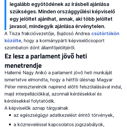
legalább egyötödének az írásbeli ajánlása
szükséges. Minden országgyűlési képviselő
egy jelöltet ajánlhat, annak, aki több jelöltet
javasol, mindegyik ajánlása érvénytelen.
A Tisza frakcióvezetője, Bujdosó Andrea
csütörtökön
közölte
, hogy a kormánypárti képviselőcsoport
szombaton dönt államfőjelöltjéről.
Ez lesz a parlament jövő heti
menetrendje
Hallerné Nagy Anikó a parlament jövő heti munkáját
ismertetve elmondta, hogy a hétfői ülésnap Magyar
Péter miniszterelnök napirend előtti felszólalásával indul,
majd interpellációkkal, azonnali kérdésekkel és
kérdésekkel folytatódik.
A képviselők aznap tárgyalnak
az egészségügyi adatkezelést érintő törvények,
a közneveléssel kapcsolatos jogszabályok,