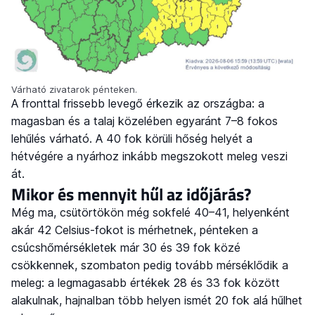
Várható zivatarok pénteken.
A fronttal frissebb levegő érkezik az országba: a
magasban és a talaj közelében egyaránt 7–8 fokos
lehűlés várható. A 40 fok körüli hőség helyét a
hétvégére a nyárhoz inkább megszokott meleg veszi
át.
Mikor és mennyit hűl az időjárás?
Még ma, csütörtökön még sokfelé 40–41, helyenként
akár 42 Celsius-fokot is mérhetnek, pénteken a
csúcshőmérsékletek már 30 és 39 fok közé
csökkennek, szombaton pedig tovább mérséklődik a
meleg: a legmagasabb értékek 28 és 33 fok között
alakulnak, hajnalban több helyen ismét 20 fok alá hűlhet