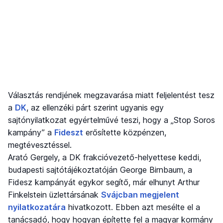
Választás rendjének megzavarása miatt feljelentést tesz
a
DK
, az ellenzéki párt szerint ugyanis egy
sajtónyilatkozat egyértelművé teszi, hogy a „Stop Soros
kampány” a
Fideszt
erősítette közpénzen,
megtévesztéssel.
Arató Gergely, a DK frakcióvezető-helyettese keddi,
budapesti sajtótájékoztatóján George Birnbaum, a
Fidesz kampányát egykor segítő, már elhunyt Arthur
Finkelstein üzlettársának
Svájcban megjelent
nyilatkozatára
hivatkozott. Ebben azt mesélte el a
tanácsadó, hogy hogyan építette fel a magyar kormány