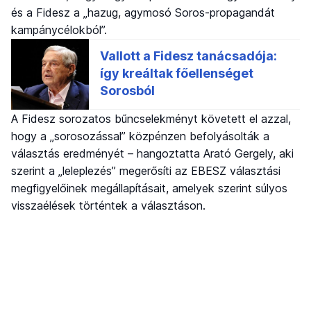
és a Fidesz a „hazug, agymosó Soros-propagandát
kampánycélokból”.
A Fidesz sorozatos bűncselekményt követett el azzal,
hogy a „sorosozással” közpénzen befolyásolták a
választás eredményét – hangoztatta Arató Gergely, aki
szerint a „leleplezés” megerősíti az EBESZ választási
megfigyelőinek megállapításait, amelyek szerint súlyos
visszaélések történtek a választáson.