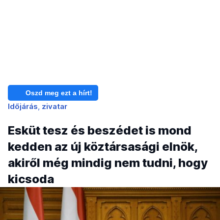
Oszd meg ezt a hírt!
Időjárás
zivatar
Esküt tesz és beszédet is mond
kedden az új köztársasági elnök,
akiről még mindig nem tudni, hogy
kicsoda