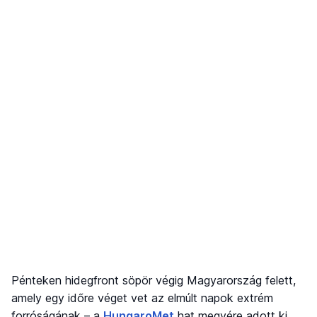
Pénteken hidegfront söpör végig Magyarország felett,
amely egy időre véget vet az elmúlt napok extrém
forróságának – a
HungaroMet
hat megyére adott ki