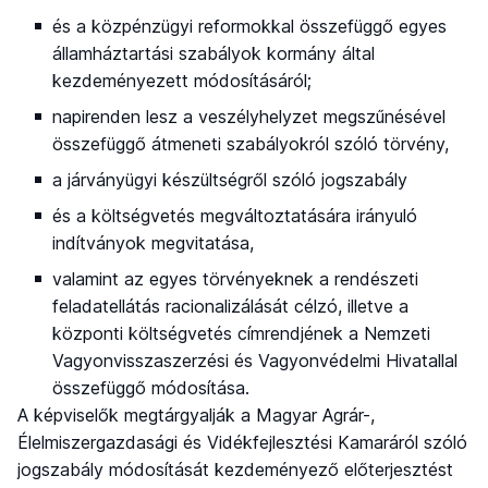
és a közpénzügyi reformokkal összefüggő egyes
államháztartási szabályok kormány által
kezdeményezett módosításáról;
napirenden lesz a veszélyhelyzet megszűnésével
összefüggő átmeneti szabályokról szóló törvény,
a járványügyi készültségről szóló jogszabály
és a költségvetés megváltoztatására irányuló
indítványok megvitatása,
valamint az egyes törvényeknek a rendészeti
feladatellátás racionalizálását célzó, illetve a
központi költségvetés címrendjének a Nemzeti
Vagyonvisszaszerzési és Vagyonvédelmi Hivatallal
összefüggő módosítása.
A képviselők megtárgyalják a Magyar Agrár-,
Élelmiszergazdasági és Vidékfejlesztési Kamaráról szóló
jogszabály módosítását kezdeményező előterjesztést