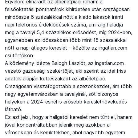
Egyelőre elmaradt az albérletpiaci roham: a
felsőoktatási ponthatárok kihirdetése után országosan
mindössze 6 százalékkal nőtt a kiadó lakások iránti
napi telefonos érdeklődések száma, ami alig haladja
meg a tavalyi 5,4 százalékos erősödést, míg 2024-ben,
ugyanebben az időszakban több mint 15 százalékkal
nőtt a napi átlagos kereslet – közölte az ingatlan.com
csütörtökön.
A közlemény idézte Balogh Lászlót, az ingatlan.com
vezető gazdasági szakértőjét, aki szerint az idei friss
adatok alapján kettészakadt az albérletpiac.
Országosan visszafogottabb a szezonkezdet, ám több
nagy egyetemvárosban a tavalyinál, sőt bizonyos
helyeken a 2024-esnél is erősebb keresletnövekedés
látható.
Ez azt jelzi, hogy a hallgatói kereslet nem tűnt el, hanem
jóval koncentráltabban jelenik meg azokban a
városokban és kerületekben, ahol nagyobb egyetem