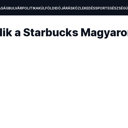
ASÁG
BULVÁR
POLITIKA
KÜLFÖLD
IDŐJÁRÁS
KÖZLEKEDÉS
SPORT
EGÉSZSÉG
H
dik a Starbucks Magyar