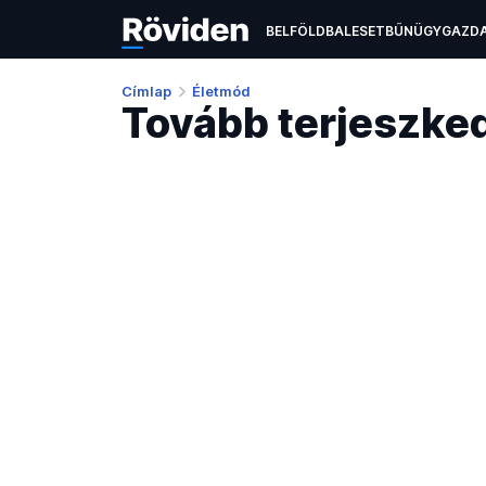
BELFÖLD
BALESET
BŰNÜGY
GAZD
ÉLETMÓD
KULTÚRA
OKTATÁS
TEC
Címlap
Életmód
Tovább terjeszke