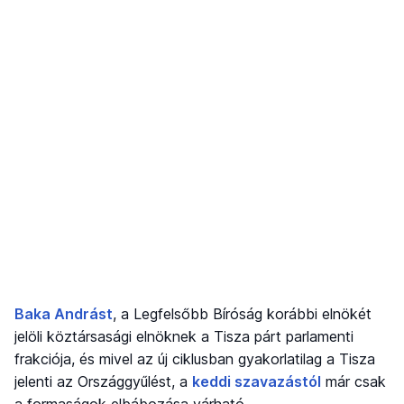
Baka Andrást
, a Legfelsőbb Bíróság korábbi elnökét
jelöli köztársasági elnöknek a Tisza párt parlamenti
frakciója, és mivel az új ciklusban gyakorlatilag a Tisza
jelenti az Országgyűlést, a
keddi szavazástól
már csak
a formaságok elbábozása várható.