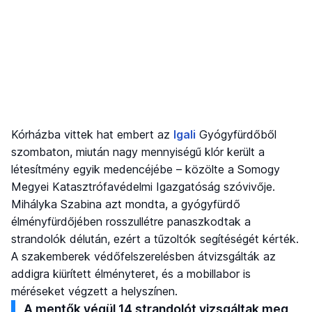
Kórházba vittek hat embert az
Igali
Gyógyfürdőből
szombaton, miután nagy mennyiségű klór került a
létesítmény egyik medencéjébe – közölte a Somogy
Megyei Katasztrófavédelmi Igazgatóság szóvivője.
Mihályka Szabina azt mondta, a gyógyfürdő
élményfürdőjében rosszullétre panaszkodtak a
strandolók délután, ezért a tűzoltók segítéségét kérték.
A szakemberek védőfelszerelésben átvizsgálták az
addigra kiürített élményteret, és a mobillabor is
méréseket végzett a helyszínen.
A mentők végül 14 strandolót vizsgáltak meg,