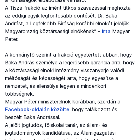
A Tisza-frakció az imént titkos szavazással meghozta
az eddigi egyik legfontosabb döntését: Dr. Baka
Andrást, a Legfelsőbb Bíróság korábbi elnökét jelöljük
Magyarország köztársasági elnökének” –
írta
Magyar
Péter.
A kormányfő szerint a frakció egyetértett abban, hogy
Baka András személye a legerősebb garancia arra, hogy
a köztársasági elnöki intézmény visszanyerje valódi
méltóságát és képességét arra, hogy egyesítse a
nemzetet, és ellensúlya legyen a mindenkori
többségnek.
Magyar Péter miniszterelnök korábban, szerdán a
Facebook-oldalán közölte
, hogy találkozott és
beszélt Baka Andrással.
A jelölt jogtudós, főiskolai tanár, az állam- és
jogtudományok kandidátusa, az Államigazgatási