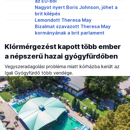
az EU-ból
Nagyot nyert Boris Johnson, jöhet a
brit kilépés
Lemondott Theresa May
Bizalmat szavazott Theresa May
kormányának a brit parlament
Klórmérgezést kapott több ember
a népszerű hazai gyógyfürdőben
Vegyszeradagolási probléma miatt kórházba került az
Igali Gyógyfürdő több vendége.