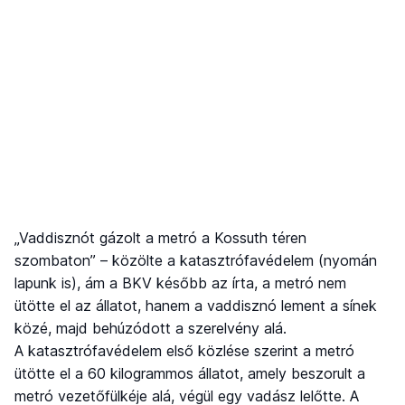
„Vaddisznót gázolt a metró a Kossuth téren
szombaton” – közölte a katasztrófavédelem (nyomán
lapunk is), ám a BKV később az írta, a metró nem
ütötte el az állatot, hanem a vaddisznó lement a sínek
közé, majd behúzódott a szerelvény alá.
A katasztrófavédelem első közlése szerint a metró
ütötte el a 60 kilogrammos állatot, amely beszorult a
metró vezetőfülkéje alá, végül egy vadász lelőtte. A