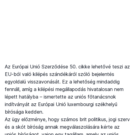
Az Európai Unió Szerződése 50. cikke lehetővé teszi az
EU-ból való kilépés szándékáról szóló bejelentés
egyoldalú visszavonását. Ez a lehetőség mindaddig
fennáll, amíg a kilépési megállapodás hivatalosan nem
lépett hatályba – ismertette az uniós főtanácsnok
indítványát az Európai Unió luxembourgi székhelyű
bírósága kedden.
Az ügy előzménye, hogy számos brit politikus, jogi szerv
és a skót bíróság annak megválaszolására kérte az
uniós bíróságot, vajon egy tagállam, amely az uniós