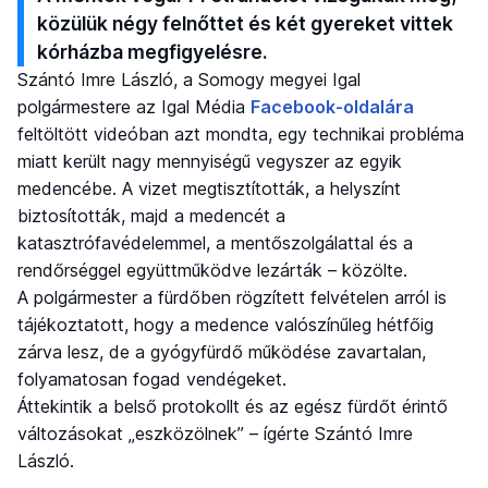
közülük négy felnőttet és két gyereket vittek
kórházba megfigyelésre.
Szántó Imre László, a Somogy megyei Igal
polgármestere az Igal Média
Facebook-oldalára
feltöltött videóban azt mondta, egy technikai probléma
miatt került nagy mennyiségű vegyszer az egyik
medencébe. A vizet megtisztították, a helyszínt
biztosították, majd a medencét a
katasztrófavédelemmel, a mentőszolgálattal és a
rendőrséggel együttműködve lezárták – közölte.
A polgármester a fürdőben rögzített felvételen arról is
tájékoztatott, hogy a medence valószínűleg hétfőig
zárva lesz, de a gyógyfürdő működése zavartalan,
folyamatosan fogad vendégeket.
Áttekintik a belső protokollt és az egész fürdőt érintő
változásokat „eszközölnek” – ígérte Szántó Imre
László.