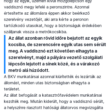
hogy az egyik, üzemen kívüli mozgólépcsőn egy
vaddisznó megy lefelé a peronszintre. Azonnal
értesítette az állomásra éppen akkor beérkező
szerelvény vezetőjét, aki arra kérte a peronon
tartózkodó utasokat, hogy a biztonságuk érdekében
szálljanak vissza a metrókocsikba.
Az állat azonban rövid időre bejutott az egyik
kocsiba, de szerencsére egyik utas sem sérült
meg. A vaddisznó ezt követően elhagyta a
szerelvényt, majd a pályára vezető szolgálati
lépcsőn lejutott a sínek közé, és a várakozó
metró alá húzódott.
A BKV munkatársai azonnal kiürítették és lezárták az
állomást, minden utas biztonságban elhagyta a
területet.
Az állat befogását a katasztrófavédelem munkatársai
kezdték meg. Miután kiderült, hogy a vaddisznó sérült,
a helyszínre riasztott hatósági állatorvos megvizsgálta