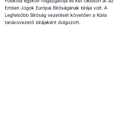
Főiskola egykori főigazgatója és két cikluson át az
Emberi Jogok Európai Bíróságának bírája volt. A
Legfelsőbb Bíróság vezetését követően a Kúria
tanácsvezető bírájaként dolgozott.