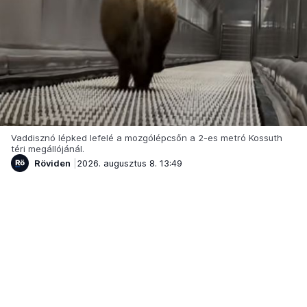
Vaddisznó lépked lefelé a mozgólépcsőn a 2-es metró Kossuth
téri megállójánál.
Röviden
2026. augusztus 8. 13:49