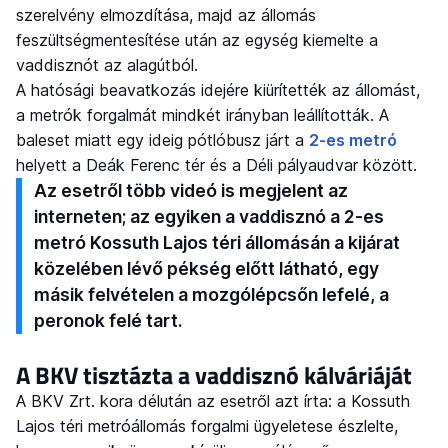
szerelvény elmozdítása, majd az állomás
feszültségmentesítése után az egység kiemelte a
vaddisznót az alagútból.
A hatósági beavatkozás idejére kiürítették az állomást,
a metrók forgalmát mindkét irányban leállították. A
baleset miatt egy ideig pótlóbusz járt a
2-es metró
helyett a Deák Ferenc tér és a Déli pályaudvar között.
Az esetről több videó is megjelent az
interneten; az egyiken a vaddisznó a 2-es
metró Kossuth Lajos téri állomásán a kijárat
közelében lévő pékség előtt látható, egy
másik felvételen a mozgólépcsőn lefelé, a
peronok felé tart.
A BKV tisztázta a vaddisznó kálváriáját
A BKV Zrt. kora délután az esetről azt írta: a Kossuth
Lajos téri metróállomás forgalmi ügyeletese észlelte,