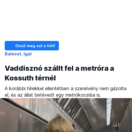
Oszd meg ezt a hírt!
Baleset
Igal
Vaddisznó szállt fel a metróra a
Kossuth térnél
A korábbi hírekkel ellentétben a szerelvény nem gázolta
el, és az állat betévedt egy metrókocsiba is.