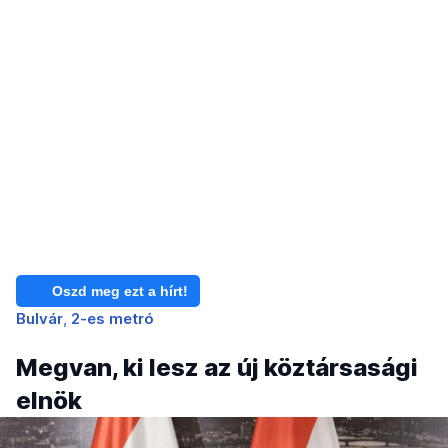
Oszd meg ezt a hírt!
Bulvár
2-es metró
Megvan, ki lesz az új köztársasági
elnök