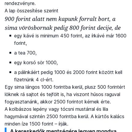
rendezvényre.
A lap összesítése szerint
900 forint alatt nem kapunk forralt bort, a
sima vörösbornak pedig 800 forint decije, de
egy kávé is minimum 450 forint, az írkávé már 1600
forint,
a tea 700,
egy korsó sör 1000,
a pálinkáért pedig 1000 és 2000 forint között kell
fizetnünk 4 cl-ért.
Egy sima lángos 1000 forintba kerül, plusz 500 forintért
löknek rá sajtot és tejfölt is, ha viszont húsos raguval
fogyasztanánk, akkor 2500 forintot kérnek érte.
A kolbászos lepény vagy tócsni mustárral és lila
hagymával szintén 2500 forintba kerül. A kürtős kalács
minden íze 1500 forint – írják.
A kereskedők mentségére legyen mondva,