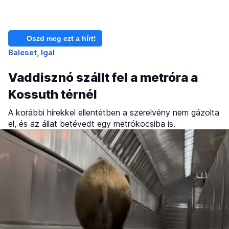
Oszd meg ezt a hírt!
Baleset
Igal
Vaddisznó szállt fel a metróra a
Kossuth térnél
A korábbi hírekkel ellentétben a szerelvény nem gázolta
el, és az állat betévedt egy metrókocsiba is.