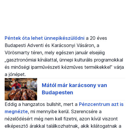
Péntek óta lehet ünnepikészülődni
a 20 éves
Budapesti Adventi és Karácsonyi Vásáron, a
Vörösmarty téren, mely egészen január elsejéig
„gasztronómiai kínálattal, ünnepi kulturális programokkal
és minőségi iparművészeti kézműves termékekkel” várja
a jónépet.
Eddig a hangzatos bullshit, mert a
Pénzcentrum azt is
megnézte
, mi mennyibe kerül. Szerencsére a
nézelődésért még nem kell fizetni, azon kívül viszont
elképesztő árakkal találkozhatnak, akik kilátogatnak a