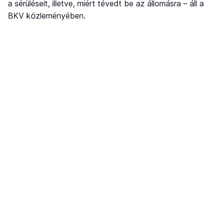
a sérüléseit, illetve, miért tévedt be az állomásra – áll a
BKV közleményében.