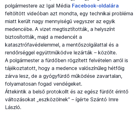
polgármestere az Igal Média
Facebook-oldalára
feltöltött videóban azt mondta, egy technikai probléma
miatt került nagy mennyiségű vegyszer az egyik
medencébe. A vizet megtisztították, a helyszínt
biztosították, majd a medencét a
katasztrófavédelemmel, a mentőszolgálattal és a
rendőrséggel együttműködve lezárták – közölte.
A polgármester a fürdőben rögzített felvételen arról is
tájékoztatott, hogy a medence valószínűleg hétfőig
zárva lesz, de a gyógyfürdő működése zavartalan,
folyamatosan fogad vendégeket.
Áttekintik a belső protokollt és az egész fürdőt érintő
változásokat „eszközölnek” – ígérte Szántó Imre
László.