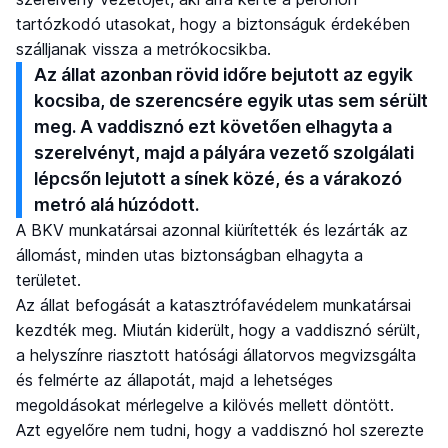
tartózkodó utasokat, hogy a biztonságuk érdekében
szálljanak vissza a metrókocsikba.
Az állat azonban rövid időre bejutott az egyik
kocsiba, de szerencsére egyik utas sem sérült
meg. A vaddisznó ezt követően elhagyta a
szerelvényt, majd a pályára vezető szolgálati
lépcsőn lejutott a sínek közé, és a várakozó
metró alá húzódott.
A BKV munkatársai azonnal kiürítették és lezárták az
állomást, minden utas biztonságban elhagyta a
területet.
Az állat befogását a katasztrófavédelem munkatársai
kezdték meg. Miután kiderült, hogy a vaddisznó sérült,
a helyszínre riasztott hatósági állatorvos megvizsgálta
és felmérte az állapotát, majd a lehetséges
megoldásokat mérlegelve a kilövés mellett döntött.
Azt egyelőre nem tudni, hogy a vaddisznó hol szerezte