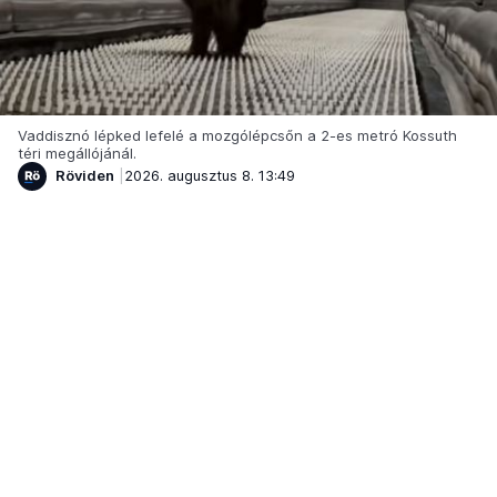
Vaddisznó lépked lefelé a mozgólépcsőn a 2-es metró Kossuth
téri megállójánál.
Röviden
2026. augusztus 8. 13:49