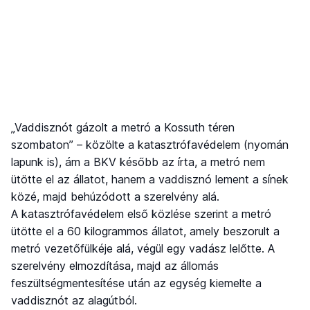
„Vaddisznót gázolt a metró a Kossuth téren
szombaton” – közölte a katasztrófavédelem (nyomán
lapunk is), ám a BKV később az írta, a metró nem
ütötte el az állatot, hanem a vaddisznó lement a sínek
közé, majd behúzódott a szerelvény alá.
A katasztrófavédelem első közlése szerint a metró
ütötte el a 60 kilogrammos állatot, amely beszorult a
metró vezetőfülkéje alá, végül egy vadász lelőtte. A
szerelvény elmozdítása, majd az állomás
feszültségmentesítése után az egység kiemelte a
vaddisznót az alagútból.