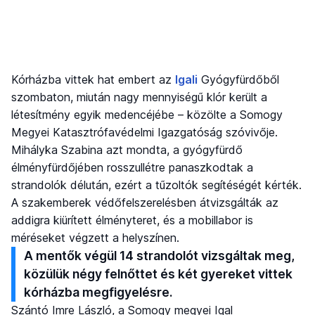
Kórházba vittek hat embert az
Igali
Gyógyfürdőből
szombaton, miután nagy mennyiségű klór került a
létesítmény egyik medencéjébe – közölte a Somogy
Megyei Katasztrófavédelmi Igazgatóság szóvivője.
Mihályka Szabina azt mondta, a gyógyfürdő
élményfürdőjében rosszullétre panaszkodtak a
strandolók délután, ezért a tűzoltók segítéségét kérték.
A szakemberek védőfelszerelésben átvizsgálták az
addigra kiürített élményteret, és a mobillabor is
méréseket végzett a helyszínen.
A mentők végül 14 strandolót vizsgáltak meg,
közülük négy felnőttet és két gyereket vittek
kórházba megfigyelésre.
Szántó Imre László, a Somogy megyei Igal