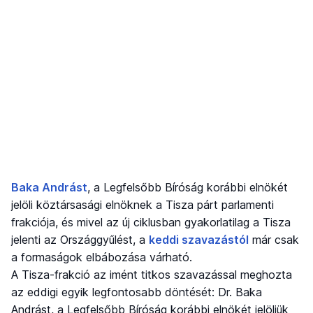
Baka Andrást
, a Legfelsőbb Bíróság korábbi elnökét
jelöli köztársasági elnöknek a Tisza párt parlamenti
frakciója, és mivel az új ciklusban gyakorlatilag a Tisza
jelenti az Országgyűlést, a
keddi szavazástól
már csak
a formaságok elbábozása várható.
A Tisza-frakció az imént titkos szavazással meghozta
az eddigi egyik legfontosabb döntését: Dr. Baka
Andrást, a Legfelsőbb Bíróság korábbi elnökét jelöljük