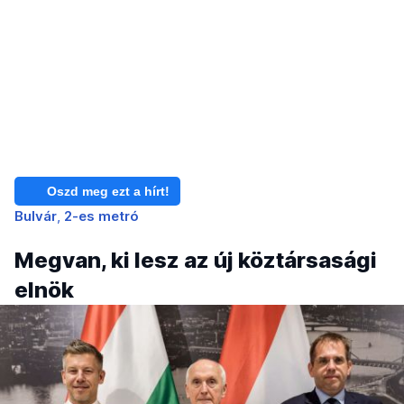
Oszd meg ezt a hírt!
Bulvár
2-es metró
Megvan, ki lesz az új köztársasági
elnök