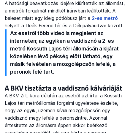
A hatósági beavatkozás idejére kiürítették az állomást,
a metrók forgalmát mindkét irányban leállították. A
baleset miatt egy ideig pótlóbusz járt a
2-es metró
helyett a Deák Ferenc tér és a Déli pályaudvar között.
Az esetről több videó is megjelent az
interneten; az egyiken a vaddisznó a 2-es
metró Kossuth Lajos téri állomásán a kijárat
közelében lévő pékség előtt látható, egy
másik felvételen a mozgólépcsőn lefelé, a
peronok felé tart.
A BKV tisztázta a vaddisznó kálváriáját
A BKV Zrt. kora délután az esetről azt írta: a Kossuth
Lajos téri metróállomás forgalmi ügyeletese észlelte,
hogy az egyik, üzemen kívüli mozgólépcsőn egy
vaddisznó megy lefelé a peronszintre. Azonnal
értesítette az állomásra éppen akkor beérkező
szerelvény vezetőjét, aki arra kérte a peronon