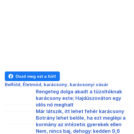
Oszd meg ezt a hírt!
Belföld
Életmód
karácsony
karácsonyi vásár
Rengeteg dolga akadt a tűzoltóknak
karácsony este; Hajdúszováton egy
idős nő meghalt
Már látszik, itt lehet fehér karácsony
Botrány lehet belőle, ha ezt meglépi a
kormány az intézetis gyerekek ellen
Nem, nincs baj, dehogy: kedden 9,6