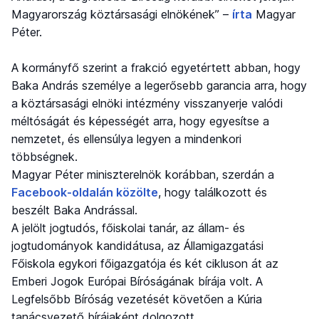
Magyarország köztársasági elnökének” –
írta
Magyar
Péter.
A kormányfő szerint a frakció egyetértett abban, hogy
Baka András személye a legerősebb garancia arra, hogy
a köztársasági elnöki intézmény visszanyerje valódi
méltóságát és képességét arra, hogy egyesítse a
nemzetet, és ellensúlya legyen a mindenkori
többségnek.
Magyar Péter miniszterelnök korábban, szerdán a
Facebook-oldalán közölte
, hogy találkozott és
beszélt Baka Andrással.
A jelölt jogtudós, főiskolai tanár, az állam- és
jogtudományok kandidátusa, az Államigazgatási
Főiskola egykori főigazgatója és két cikluson át az
Emberi Jogok Európai Bíróságának bírája volt. A
Legfelsőbb Bíróság vezetését követően a Kúria
tanácsvezető bírájaként dolgozott.