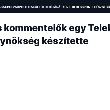
ASÁG
BULVÁR
POLITIKA
KÜLFÖLD
IDŐJÁRÁS
KÖZLEKEDÉS
SPORT
EGÉSZSÉG
H
os kommentelők egy Tele
ynökség készítette