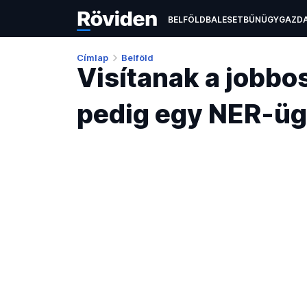
BELFÖLD
BALESET
BŰNÜGY
GAZD
ÉLETMÓD
KULTÚRA
OKTATÁS
TEC
Címlap
Belföld
Visítanak a jobb
pedig egy NER-üg