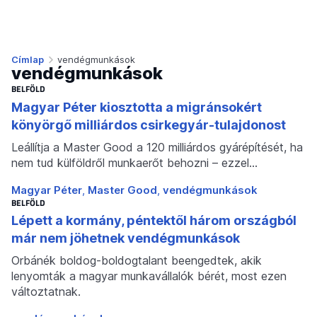
Címlap
vendégmunkások
vendégmunkások
BELFÖLD
Magyar Péter kiosztotta a migránsokért
könyörgő milliárdos csirkegyár-tulajdonost
Leállítja a Master Good a 120 milliárdos gyárépítését, ha
nem tud külföldről munkaerőt behozni – ezzel…
Magyar Péter
Master Good
vendégmunkások
BELFÖLD
Lépett a kormány, péntektől három országból
már nem jöhetnek vendégmunkások
Orbánék boldog-boldogtalant beengedtek, akik
lenyomták a magyar munkavállalók bérét, most ezen
változtatnak.