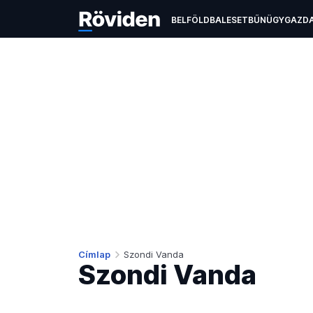
BELFÖLD
BALESET
BŰNÜGY
GAZD
EGÉSZSÉGÜGY
ÉLETMÓD
KULTÚR
Címlap
Szondi Vanda
Szondi Vanda