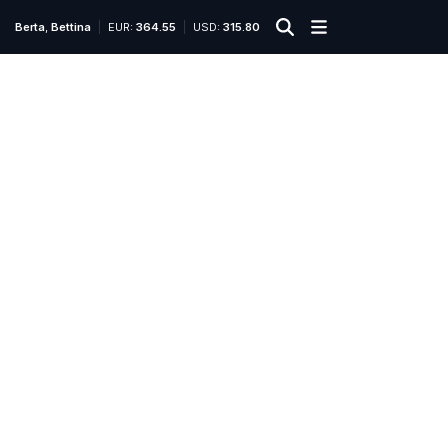
Berta
,
Bettina
EUR:
364.55
USD:
315.80