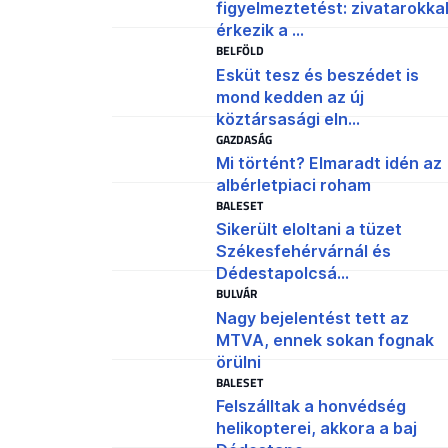
figyelmeztetést: zivatarokka
érkezik a ...
BELFÖLD
Esküt tesz és beszédet is
mond kedden az új
köztársasági eln...
GAZDASÁG
Mi történt? Elmaradt idén az
albérletpiaci roham
BALESET
Sikerült eloltani a tüzet
Székesfehérvárnál és
Dédestapolcsá...
BULVÁR
Nagy bejelentést tett az
MTVA, ennek sokan fognak
örülni
BALESET
Felszálltak a honvédség
helikopterei, akkora a baj