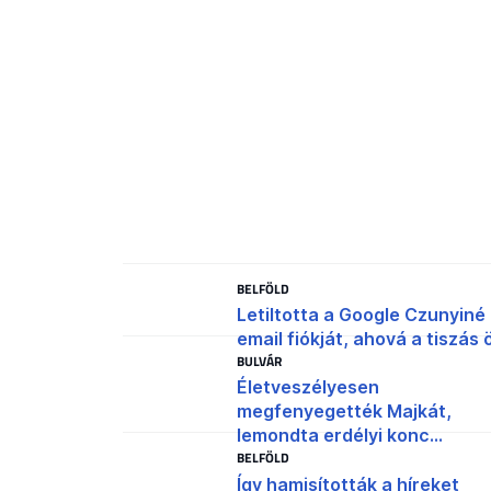
BELFÖLD
Letiltotta a Google Czunyiné
email fiókját, ahová a tiszás ö
BULVÁR
Életveszélyesen
megfenyegették Majkát,
lemondta erdélyi konc...
BELFÖLD
Így hamisították a híreket