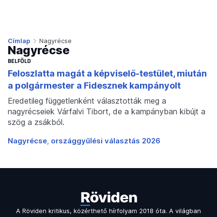
Címlap
Nagyrécse
Nagyrécse
BELFÖLD
Feloszlatta magát a képviselő-testület, miután
a polgármester a Fidesznek kampányolt
Eredetileg függetlenként választották meg a
nagyrécseiek Várfalvi Tibort, de a kampányban kibújt a
szög a zsákból.
Nagyrécse
országgyűlési választás 2026
A Röviden kritikus, közérthető hírfolyam 2018 óta. A világban