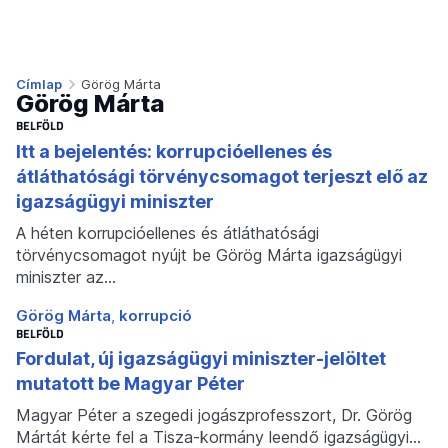
Címlap
Görög Márta
Görög Márta
BELFÖLD
Itt a bejelentés: korrupcióellenes és
átláthatósági törvénycsomagot terjeszt elő az
igazságügyi miniszter
A héten korrupcióellenes és átláthatósági
törvénycsomagot nyújt be Görög Márta igazságügyi
miniszter az…
Görög Márta
korrupció
BELFÖLD
Fordulat, új igazságügyi miniszter-jelöltet
mutatott be Magyar Péter
Magyar Péter a szegedi jogászprofesszort, Dr. Görög
Mártát kérte fel a Tisza-kormány leendő igazságügyi…