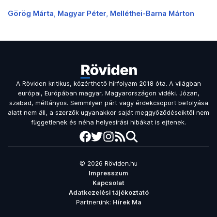
Görög Márta
Magyar Péter
Melléthei-Barna Márton
A Röviden kritikus, közérthető hírfolyam 2018 óta. A világban
európai, Európában magyar, Magyarországon vidéki. Józan,
szabad, méltányos. Semmilyen párt vagy érdekcsoport befolyása
alatt nem áll, a szerzők ugyanakkor saját meggyőződéseiktől nem
függetlenek és néha helyesírási hibákat is ejtenek.
© 2026 Röviden.hu
Impresszum
Kapcsolat
Adatkezelési tájékoztató
Partnerünk:
Hírek Ma