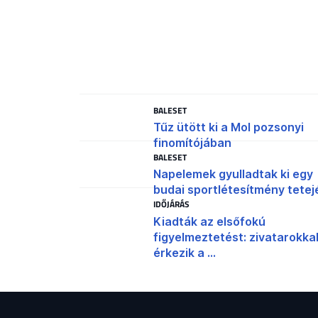
BALESET
Tűz ütött ki a Mol pozsonyi
finomítójában
BALESET
Napelemek gyulladtak ki egy
budai sportlétesítmény tetej
IDŐJÁRÁS
Kiadták az elsőfokú
figyelmeztetést: zivatarokka
érkezik a ...