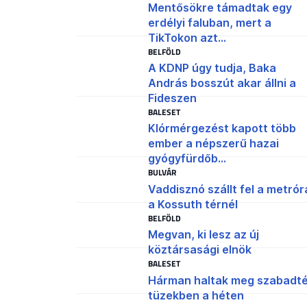
Mentősökre támadtak egy
erdélyi faluban, mert a
TikTokon azt...
BELFÖLD
A KDNP úgy tudja, Baka
András bosszút akar állni a
Fideszen
BALESET
Klórmérgezést kapott több
ember a népszerű hazai
gyógyfürdőb...
BULVÁR
Vaddisznó szállt fel a metrór
a Kossuth térnél
BELFÖLD
Megvan, ki lesz az új
köztársasági elnök
BALESET
Hárman haltak meg szabadté
tüzekben a héten