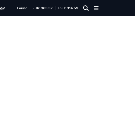
Lőrinc
EUR:
363.37
USD:
314.59
ÜGY