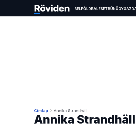
BELFÖLD
BALESET
BŰNÜGY
GAZD
ÉLETMÓD
KULTÚRA
OKTATÁS
TEC
Címlap
Annika Strandhäll
Annika Strandhäll