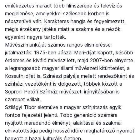
emlékezetes maradt több filmszerepe és televíziós
megjelenése, amelyekkel szélesebb körben is
népszerűvé vált. Karakteres hangja és fegyelmezett,
mégis érzékeny játéka miatt a szakma és a nézők
egyaránt nagyra tartották.
Művészi munkáját számos rangos elismeréssel
jutalmazták: 1975-ben Jászai Mari-díjat kapott, később
érdemes és kiváló művész lett, majd 2007-ben elnyerte
a legrangosabb magyar állami művészeti kitüntetést, a
Kossuth-díjat is. Színészi pályája mellett rendezőként és
színházi vezetőként is dolgozott, többek között a
Soproni Petőfi Színház művészeti irányításában is
szerepet vállalt.
Szilágyi Tibor életműve a magyar színjátszás egyik
fontos fejezetét jelenti. Több generáció számára
nyújtott maradandó élményt, alakításai és szakmai
elhivatottsága pedig hosszú időre meghatározó nyomot
hagyott a hazai kulturális életben.