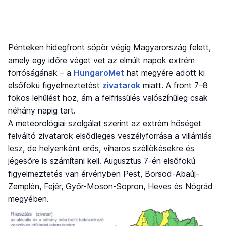
Pénteken hidegfront söpör végig Magyarország felett,
amely egy időre véget vet az elmúlt napok extrém
forróságának – a
HungaroMet
hat megyére adott ki
elsőfokú figyelmeztetést
zivatarok
miatt. A front 7–8
fokos lehűlést hoz, ám a felfrissülés valószínűleg csak
néhány napig tart.
A meteorológiai szolgálat szerint az extrém hőséget
felváltó zivatarok elsődleges veszélyforrása a villámlás
lesz, de helyenként erős, viharos széllökésekre és
jégesőre is számítani kell. Augusztus 7-én elsőfokú
figyelmeztetés van érvényben Pest, Borsod-Abaúj-
Zemplén, Fejér, Győr-Moson-Sopron, Heves és Nógrád
megyében.