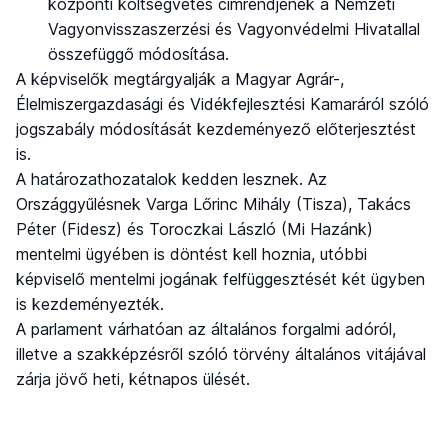
központi költségvetés címrendjének a Nemzeti
Vagyonvisszaszerzési és Vagyonvédelmi Hivatallal
összefüggő módosítása.
A képviselők megtárgyalják a Magyar Agrár-,
Élelmiszergazdasági és Vidékfejlesztési Kamaráról szóló
jogszabály módosítását kezdeményező előterjesztést
is.
A határozathozatalok kedden lesznek. Az
Országgyűlésnek Varga Lőrinc Mihály (Tisza), Takács
Péter (Fidesz) és Toroczkai László (Mi Hazánk)
mentelmi ügyében is döntést kell hoznia, utóbbi
képviselő mentelmi jogának felfüggesztését két ügyben
is kezdeményezték.
A parlament várhatóan az általános forgalmi adóról,
illetve a szakképzésről szóló törvény általános vitájával
zárja jövő heti, kétnapos ülését.