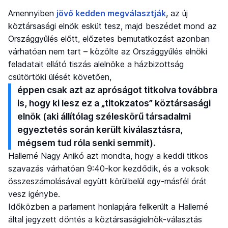
Amennyiben
jövő kedden megválasztják
, az új
köztársasági elnök esküt tesz, majd beszédet mond az
Országgyűlés előtt, előzetes bemutatkozást azonban
várhatóan nem tart – közölte az Országgyűlés elnöki
feladatait ellátó tiszás alelnöke a házbizottság
csütörtöki ülését követően,
éppen csak azt az apróságot titkolva továbbra
is, hogy ki lesz ez a „titokzatos” köztársasági
elnök (aki állítólag széleskörű társadalmi
egyeztetés során került kiválasztásra,
mégsem tud róla senki semmit).
Hallerné Nagy Anikó azt mondta, hogy a keddi titkos
szavazás várhatóan 9:40-kor kezdődik, és a voksok
összeszámolásával együtt körülbelül egy-másfél órát
vesz igénybe.
Időközben a parlament honlapjára felkerült a Hallerné
által jegyzett döntés a köztársaságielnök-választás