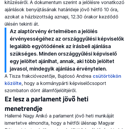
kitűzéséről. A dokumentum szerint a jelölésre vonatkozó
ajánlások benyújtásának határideje jövő hétfő 10 óra,
azokat a házbizottság aznapi, 12.30 órakor kezdődő
ülésén tekinti át.
Az alaptörvény értelmében a jelölés
érvényességéhez az országgyűlési képviselők
legalább egyötödének az írásbeli ajánlása
szükséges. Minden országgyűlési képviselő
egy jelöltet ajánlhat, annak, aki több jelöltet
javasol, mindegyik ajánlása érvénytelen.
A Tisza frakcióvezetője, Bujdosó Andrea
csütörtökön
közölte
, hogy a kormánypárti képviselőcsoport
szombaton dönt államfőjelöltjéről.
Ez lesz a parlament jövő heti
menetrendje
Hallerné Nagy Anikó a parlament jövő heti munkáját
ismertetve elmondta, hogy a hétfői ülésnap Magyar