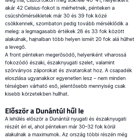
Még ma, csütörtökön még sokfelé 40–41, helyenként
akár 42 Celsius-fokot is mérhetnek, pénteken a
csúcshőmérsékletek már 30 és 39 fok közé
csökkennek, szombaton pedig tovább mérséklődik a
meleg: a legmagasabb értékek 28 és 33 fok között
alakulnak, hajnalban több helyen ismét 20 fok alá hűlhet
a levegő.
A front pénteken megerősödő, helyenként viharossá
fokozódó északi, északnyugati szelet, valamint
szórványos záporokat és zivatarokat hoz. A csapadék
eloszlása ugyanakkor egyenetlen lesz – nem minden
térségben várható eső, jelentősebb mennyiség csak
kisebb körzetekben hullhat.
Először a Dunántúl hűl le
A lehűlés először a Dunántúl nyugati és északnyugati
részét éri el, ahol pénteken már 30–32 fok körül
alakulnak a maximumok. Az ország többi részén még