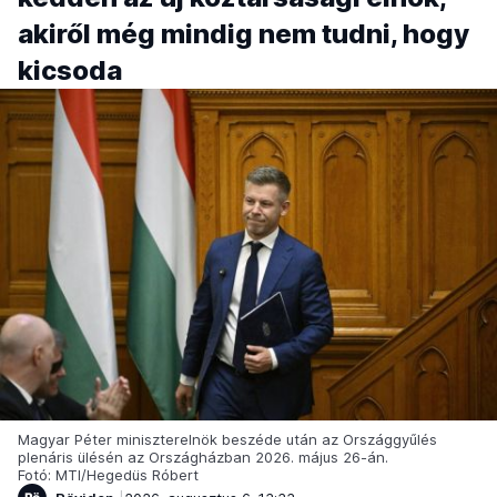
akiről még mindig nem tudni, hogy
kicsoda
Magyar Péter miniszterelnök beszéde után az Országgyűlés
plenáris ülésén az Országházban 2026. május 26-án.
Fotó: MTI/Hegedüs Róbert