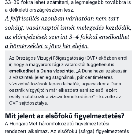
33–39 fokra lehet számítani, a legmelegebb továbbra is
a délkeleti országrészben lesz.
A felfrissülés azonban várhatóan nem tart
sokáig: vasárnaptól ismét melegedés kezdődik,
az előrejelzések szerint 3–4 fokkal emelkedhet
a hőmérséklet a jövő hét elején.
Az Országos Vízügyi Főigazgatóság (OVF) eközben arról
ír, hogy a magyarországi zivataroktól függetlenül is
emelkedhet a Duna vízszintje
. „A Duna hazai szakaszán
a vízszintek jelenleg stagnálnak, pár centiméteres
vízszintváltozások tapasztalhatók, ugyanakkor a Duna
osztrák vízgyűjtőin már elkezdett esni az eső, ezért
esély mutatkozik a vízszintemelkedésre” – közölte az
OVF sajtóosztálya.
Mit jelent az elsőfokú figyelmeztetés?
A HungaroMet háromfokozatú figyelmeztetési
rendszert alkalmaz. Az elsőfokú (sárga) figyelmeztetés