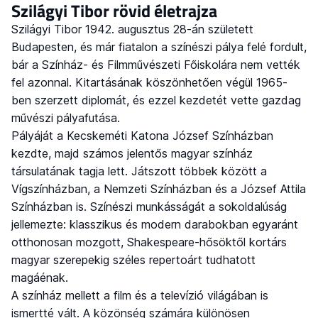
Szilágyi Tibor rövid életrajza
Szilágyi Tibor 1942. augusztus 28-án született
Budapesten, és már fiatalon a színészi pálya felé fordult,
bár a Színház- és Filmművészeti Főiskolára nem vették
fel azonnal. Kitartásának köszönhetően végül 1965-
ben szerzett diplomát, és ezzel kezdetét vette gazdag
művészi pályafutása.
Pályáját a Kecskeméti Katona József Színházban
kezdte, majd számos jelentős magyar színház
társulatának tagja lett. Játszott többek között a
Vígszínházban, a Nemzeti Színházban és a József Attila
Színházban is. Színészi munkásságát a sokoldalúság
jellemezte: klasszikus és modern darabokban egyaránt
otthonosan mozgott, Shakespeare-hősöktől kortárs
magyar szerepekig széles repertoárt tudhatott
magáénak.
A színház mellett a film és a televízió világában is
ismertté vált. A közönség számára különösen