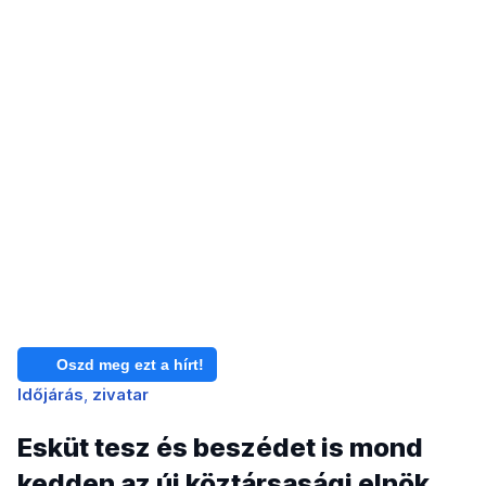
Oszd meg ezt a hírt!
Időjárás
zivatar
Esküt tesz és beszédet is mond
kedden az új köztársasági elnök,