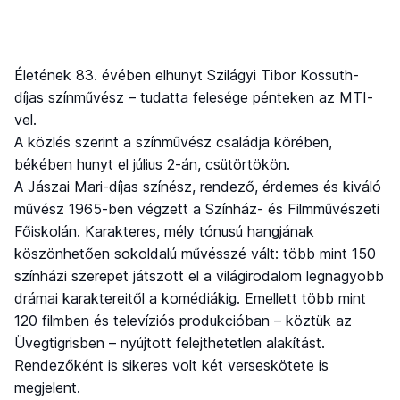
Életének 83. évében elhunyt Szilágyi Tibor Kossuth-
díjas színművész – tudatta felesége pénteken az MTI-
vel.
A közlés szerint a színművész családja körében,
békében hunyt el július 2-án, csütörtökön.
A Jászai Mari-díjas színész, rendező, érdemes és kiváló
művész 1965-ben végzett a Színház- és Filmművészeti
Főiskolán. Karakteres, mély tónusú hangjának
köszönhetően sokoldalú művésszé vált: több mint 150
színházi szerepet játszott el a világirodalom legnagyobb
drámai karaktereitől a komédiákig. Emellett több mint
120 filmben és televíziós produkcióban – köztük az
Üvegtigrisben – nyújtott felejthetetlen alakítást.
Rendezőként is sikeres volt két verseskötete is
megjelent.