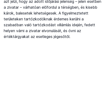
azt jelzi, hogy az adott időjárási jelenség – jelen esetben
a zivatar – várhatóan előfordul a térségben, és kisebb
károk, balesetek lehetségesek. A figyelmeztetett
területeken tartózkodóknak érdemes kerülni a
szabadban való tartózkodást villámlás idején, fedett
helyen várni a zivatar elvonulását, és óvni az
értéktárgyakat az esetleges jégesőtől.