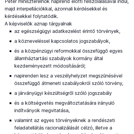
Péter miniszterelnök napirend előtti felszólalásával indul,
majd interpellációkkal, azonnali kérdésekkel és
kérdésekkel folytatódik.
A képviselők aznap tárgyalnak
az egészségügyi adatkezelést érintő törvények,
a közneveléssel kapcsolatos jogszabályok,
és a közpénzügyi reformokkal összefüggő egyes
államháztartási szabályok kormány által
kezdeményezett módosításáról;
napirenden lesz a veszélyhelyzet megszűnésével
összefüggő átmeneti szabályokról szóló törvény,
a járványügyi készültségről szóló jogszabály
és a költségvetés megváltoztatására irányuló
indítványok megvitatása,
valamint az egyes törvényeknek a rendészeti
feladatellátás racionalizálását célzó, illetve a