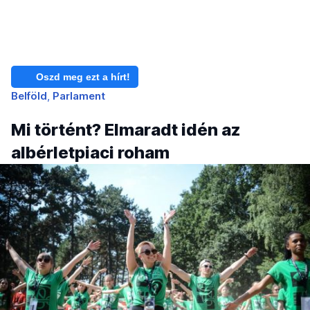
Oszd meg ezt a hírt!
Belföld
Parlament
Mi történt? Elmaradt idén az
albérletpiaci roham