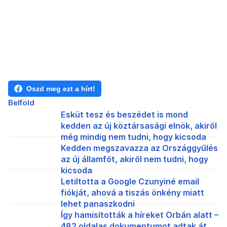
Oszd meg ezt a hírt!
Belföld
Esküt tesz és beszédet is mond
kedden az új köztársasági elnök, akiről
még mindig nem tudni, hogy kicsoda
Kedden megszavazza az Országgyűlés
az új államfőt, akiről nem tudni, hogy
kicsoda
Letiltotta a Google Czunyiné email
fiókját, ahová a tiszás önkény miatt
lehet panaszkodni
Így hamisították a híreket Orbán alatt –
482 oldalas dokumentumot adtak át