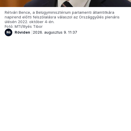
Rétvári Bence, a Belügyminisztérium parlamenti államtitkára
napirend előtti felszólalásra válaszol az Országgyűlés plenáris
ülésén 2022. október 4-én.
Fotó: MTI/Illyés Tibor
Röviden
2026. augusztus 9. 11:37