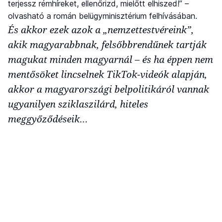
terjessz rémhíreket, ellenőrizd, mielőtt elhiszed!” –
olvasható a román belügyminisztérium felhívásában.
És akkor ezek azok a „nemzettestvéreink”,
akik magyarabbnak, felsőbbrendűnek tartják
magukat minden magyarnál – és ha éppen nem
mentősöket lincselnek TikTok-videók alapján,
akkor a magyarországi belpolitikáról vannak
ugyanilyen sziklaszilárd, hiteles
meggyőződéseik…