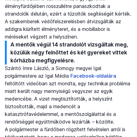
élményfürdőjében rosszullétre panaszkodtak a
strandolók délután, ezért a tűzoltók segítéségét kérték.
A szakemberek védőfelszerelésben átvizsgálták az
addigra kiürített élményteret, és a mobillabor is
méréseket végzett a helyszínen.
A mentők végül 14 strandolót vizsgáltak meg,
közülük négy felnőttet és két gyereket vittek
kórházba megfigyelésre.
Szántó Imre László, a Somogy megyei Igal
polgármestere az Igal Média
Facebook-oldalára
feltöltött videóban azt mondta, egy technikai probléma
miatt került nagy mennyiségű vegyszer az egyik
medencébe. A vizet megtisztították, a helyszínt
biztosították, majd a medencét a
katasztrófavédelemmel, a mentőszolgálattal és a
rendőrséggel együttműködve lezárták – közölte.
A polgármester a fürdőben rögzített felvételen arról is