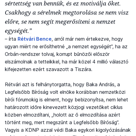
sértettség van bennük, és ez motiválja őket.
Csakhogy a sérelmek megtorolása se nem visz
előre, se nem segít megerősíteni a nemzet
egységét.”
– írta
Rétvári Bence
, arról már nem értekezve, hogy
ugyan miért ne erősíthetné „a nemzet egységét”, ha az
Orbán-rendszer tolvaj, korrupt bűnözői először
elszámolnak a tetteikkel, ha már közel 4 millió választó
kifejezetten ezért szavazott a Tiszára.
Rétvári azt is felhánytorgatta, hogy Baka András, a
Legfelsőbb Bíróság volt elnöke korábban nemzetközi
bírói fórumokig is elment, hogy bebizonyítsa, nem lehet
határozott időre kinevezett közjogi vezetőket ciklus
közben elmozdítani, „holott az ő elmozdítása azért
történt meg, mert megszűnt a Legfelsőbb Bíróság”.
Vagyis a KDNP azzal védi Baka egykori kigolyózásának