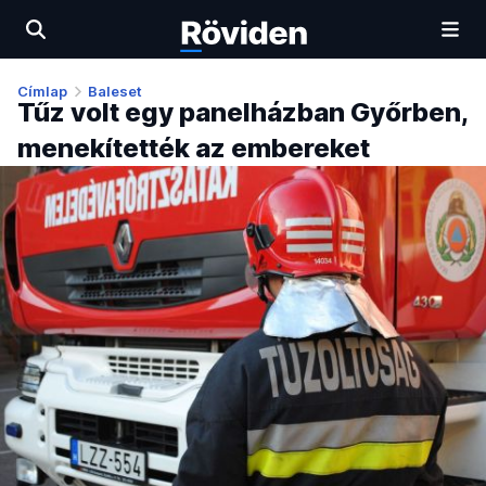
Címlap
Baleset
Tűz volt egy panelházban Győrben,
menekítették az embereket