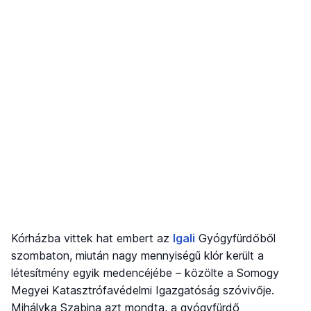
Kórházba vittek hat embert az
Igali
Gyógyfürdőből
szombaton, miután nagy mennyiségű klór került a
létesítmény egyik medencéjébe – közölte a Somogy
Megyei Katasztrófavédelmi Igazgatóság szóvivője.
Mihályka Szabina azt mondta, a gyógyfürdő