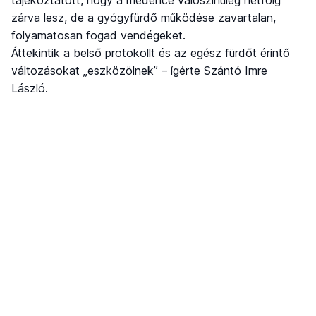
tájékoztatott, hogy a medence valószínűleg hétfőig
zárva lesz, de a gyógyfürdő működése zavartalan,
folyamatosan fogad vendégeket.
Áttekintik a belső protokollt és az egész fürdőt érintő
változásokat „eszközölnek” – ígérte Szántó Imre
László.