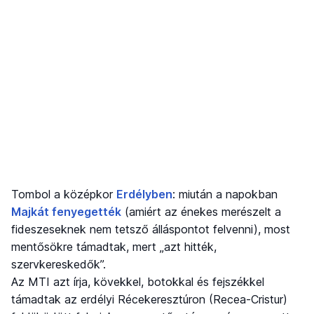
Tombol a középkor
Erdélyben
: miután a napokban
Majkát fenyegették
(amiért az énekes merészelt a
fideszeseknek nem tetsző álláspontot felvenni), most
mentősökre támadtak, mert „azt hitték,
szervkereskedők”.
Az MTI azt írja, kövekkel, botokkal és fejszékkel
támadtak az erdélyi Récekeresztúron (Recea-Cristur)