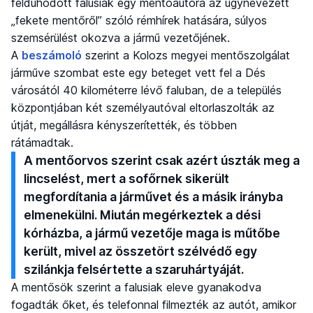
feldühödött falusiak egy mentőautóra az úgynevezett
„fekete mentőről” szóló rémhírek hatására, súlyos
szemsérülést okozva a jármű vezetőjének.
A
beszámoló
szerint a Kolozs megyei mentőszolgálat
járműve szombat este egy beteget vett fel a Dés
városától 40 kilométerre lévő faluban, de a település
központjában két személyautóval eltorlaszolták az
útját, megállásra kényszerítették, és többen
rátámadtak.
A mentőorvos szerint csak azért úszták meg a
lincselést, mert a sofőrnek sikerült
megfordítania a járművet és a másik irányba
elmenekülni. Miután megérkeztek a dési
kórházba, a jármű vezetője maga is műtőbe
került, mivel az összetört szélvédő egy
szilánkja felsértette a szaruhártyáját.
A mentősök szerint a falusiak eleve gyanakodva
fogadták őket, és telefonnal filmezték az autót, amikor