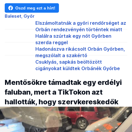
Oszd meg ezt a hírt!
Baleset
Győr
Elszámoltatnák a győri rendőrséget az
Orbán rendezvényén történtek miatt
Halálra szúrtak egy nőt Győrben
szerda reggel
Hadonászva rikácsolt Orbán Győrben,
megszólalt a szakértő
Csuklyás, sapkás beöltözött
cigányokat küldtek Orbánék Győrbe
Mentősökre támadtak egy erdélyi
faluban, mert a TikTokon azt
hallották, hogy szervkereskedők