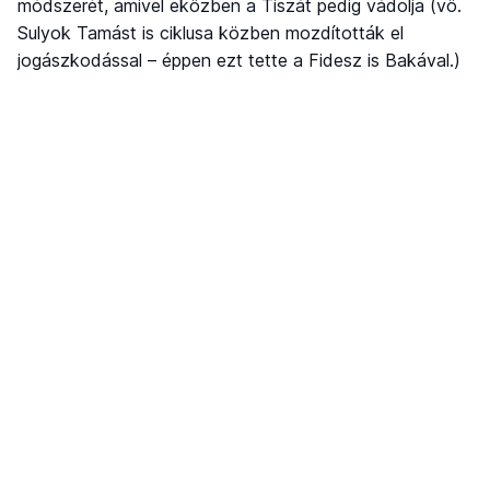
módszerét, amivel eközben a Tiszát pedig vádolja (vö.
Sulyok Tamást is ciklusa közben mozdították el
jogászkodással – éppen ezt tette a Fidesz is Bakával.)