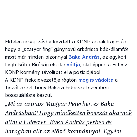
Éktelen ricsajozásba kezdett a KDNP annak kapcsán,
hogy a „szatyor fing” gúnynevű orbánista báb-államfőt
most már minden bizonnyal
Baka András
, az egykori
Legfelsőbb Bíróság elnöke
váltja
, akit éppen a Fidesz-
KDNP kormány távolított el a pozíciójából.
A KDNP frakcióvezetője rögtön
meg is vádolta
a
Tiszát azzal, hogy Baka a Fidesszel szembeni
bosszúállásra készül.
„Mi az azonos Magyar Péterben és Baka
Andrásban? Hogy mindketten bosszút akarnak
állni a Fideszen. Baka András perben és
haragban állt az előző kormánnyal. Egyéni