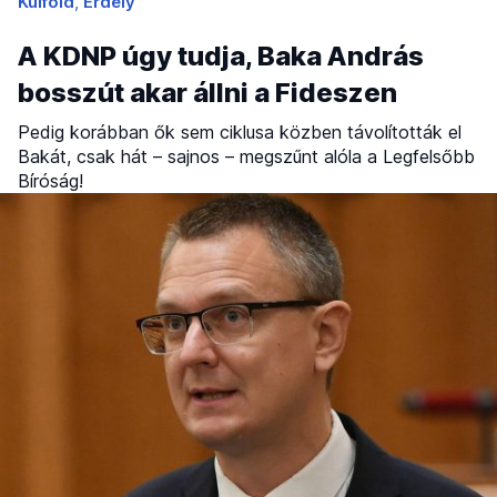
Külföld
Erdély
A KDNP úgy tudja, Baka András
bosszút akar állni a Fideszen
Pedig korábban ők sem ciklusa közben távolították el
Bakát, csak hát – sajnos – megszűnt alóla a Legfelsőbb
Bíróság!