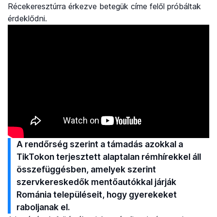
Récekeresztúrra érkezve betegük címe felől próbáltak
érdeklődni.
A rendőrség szerint a támadás azokkal a
TikTokon terjesztett alaptalan rémhírekkel áll
összefüggésben, amelyek szerint
szervkereskedők mentőautókkal járják
Románia településeit, hogy gyerekeket
raboljanak el.