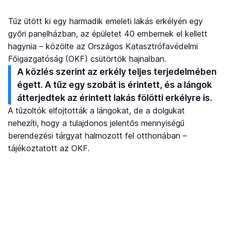
Tűz ütött ki egy harmadik emeleti lakás erkélyén egy
győri panelházban, az épületet 40 embernek el kellett
hagynia – közölte az Országos Katasztrófavédelmi
Főigazgatóság (OKF) csütörtök hajnalban.
A közlés szerint az erkély teljes terjedelmében
égett. A tűz egy szobát is érintett, és a lángok
átterjedtek az érintett lakás fölötti erkélyre is.
A tűzoltók elfojtották a lángokat, de a dolgukat
nehezíti, hogy a tulajdonos jelentős mennyiségű
berendezési tárgyat halmozott fel otthonában –
tájékoztatott az OKF.