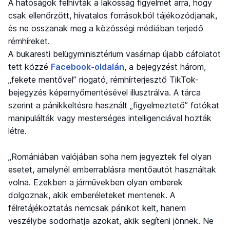
A hatóságok felhívták a lakosság figyelmét arra, hogy
csak ellenőrzött, hivatalos forrásokból tájékozódjanak,
és ne osszanak meg a közösségi médiában terjedő
rémhíreket.
A bukaresti belügyminisztérium vasárnap újabb cáfolatot
tett közzé
Facebook-oldalán
, a bejegyzést három,
„fekete mentővel” riogató, rémhírterjesztő TikTok-
bejegyzés képernyőmentésével illusztrálva. A tárca
szerint a pánikkeltésre használt „figyelmeztető” fotókat
manipulálták vagy mesterséges intelligenciával hozták
létre.
„Romániában valójában soha nem jegyeztek fel olyan
esetet, amelynél emberrablásra mentőautót használtak
volna. Ezekben a járművekben olyan emberek
dolgoznak, akik emberéleteket mentenek. A
félretájékoztatás nemcsak pánikot kelt, hanem
veszélybe sodorhatja azokat, akik segíteni jönnek. Ne