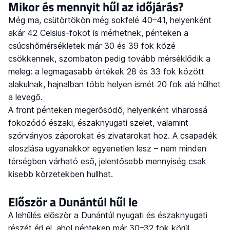
Mikor és mennyit hűl az időjárás?
Még ma, csütörtökön még sokfelé 40–41, helyenként
akár 42 Celsius-fokot is mérhetnek, pénteken a
csúcshőmérsékletek már 30 és 39 fok közé
csökkennek, szombaton pedig tovább mérséklődik a
meleg: a legmagasabb értékek 28 és 33 fok között
alakulnak, hajnalban több helyen ismét 20 fok alá hűlhet
a levegő.
A front pénteken megerősödő, helyenként viharossá
fokozódó északi, északnyugati szelet, valamint
szórványos záporokat és zivatarokat hoz. A csapadék
eloszlása ugyanakkor egyenetlen lesz – nem minden
térségben várható eső, jelentősebb mennyiség csak
kisebb körzetekben hullhat.
Először a Dunántúl hűl le
A lehűlés először a Dunántúl nyugati és északnyugati
részét éri el, ahol pénteken már 30–32 fok körül