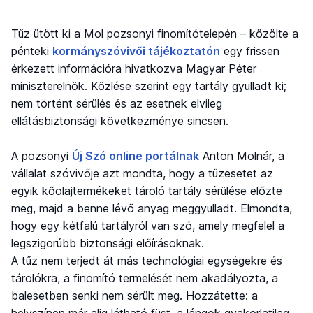
Tűz ütött ki a Mol pozsonyi finomítótelepén – közölte a
pénteki
kormányszóvivői tájékoztatón
egy frissen
érkezett információra hivatkozva Magyar Péter
miniszterelnök. Közlése szerint egy tartály gyulladt ki;
nem történt sérülés és az esetnek elvileg
ellátásbiztonsági következménye sincsen.
A pozsonyi
Új Szó online portálnak
Anton Molnár, a
vállalat szóvivője azt mondta, hogy a tűzesetet az
egyik kőolajtermékeket tároló tartály sérülése előzte
meg, majd a benne lévő anyag meggyulladt. Elmondta,
hogy egy kétfalú tartályról van szó, amely megfelel a
legszigorúbb biztonsági előírásoknak.
A tűz nem terjedt át más technológiai egységekre és
tárolókra, a finomító termelését nem akadályozta, a
balesetben senki nem sérült meg. Hozzátette: a