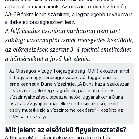
alakulnak a maximumok. Az ország többi részén még
33–39 fokra lehet számítani, a legmelegebb továbbra is
a délkeleti országrészben lesz.
A felfrissülés azonban várhatóan nem tart
sokáig: vasárnaptól ismét melegedés kezdődik,
az előrejelzések szerint 3–4 fokkal emelkedhet
a hőmérséklet a jövő hét elején.
Az Országos Vízügyi Főigazgatóság (OVF) eközben arról
ír, hogy a magyarországi zivataroktól függetlenül is
emelkedhet a Duna vízszintje
. „A Duna hazai szakaszán
a vízszintek jelenleg stagnálnak, pár centiméteres
vízszintváltozások tapasztalhatók, ugyanakkor a Duna
osztrák vízgyűjtőin már elkezdett esni az eső, ezért
esély mutatkozik a vízszintemelkedésre” – közölte az
OVF sajtóosztálya.
Mit jelent az elsőfokú figyelmeztetés?
A HungaroMet háromfokozatú figyelmeztetési