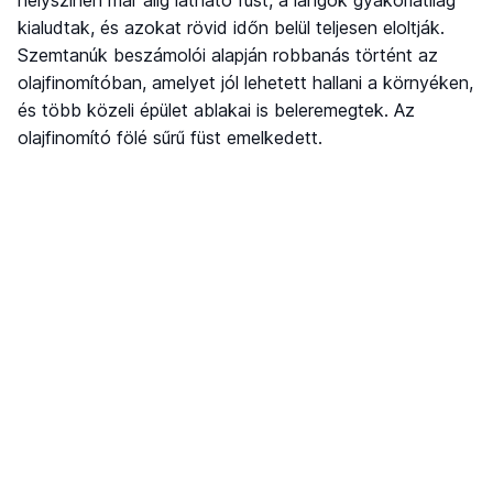
helyszínen már alig látható füst, a lángok gyakorlatilag
kialudtak, és azokat rövid időn belül teljesen eloltják.
Szemtanúk beszámolói alapján robbanás történt az
olajfinomítóban, amelyet jól lehetett hallani a környéken,
és több közeli épület ablakai is beleremegtek. Az
olajfinomító fölé sűrű füst emelkedett.