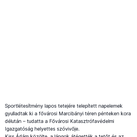
Sportlétesítmény lapos tetejére telepített napelemek
gyulladtak ki a fővárosi Marcibányi téren pénteken kora
délután – tudatta a Fővárosi Katasztrófavédelmi
Igazgatóság helyettes szóvivője.
Kiss Ádám közölte, a lángok átégették a tetőt és az