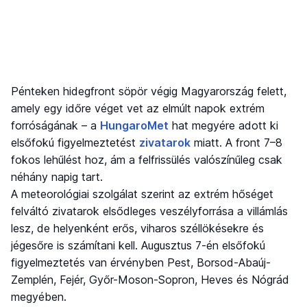
Pénteken hidegfront söpör végig Magyarország felett,
amely egy időre véget vet az elmúlt napok extrém
forróságának – a
HungaroMet
hat megyére adott ki
elsőfokú figyelmeztetést
zivatarok
miatt. A front 7–8
fokos lehűlést hoz, ám a felfrissülés valószínűleg csak
néhány napig tart.
A meteorológiai szolgálat szerint az extrém hőséget
felváltó zivatarok elsődleges veszélyforrása a villámlás
lesz, de helyenként erős, viharos széllökésekre és
jégesőre is számítani kell. Augusztus 7-én elsőfokú
figyelmeztetés van érvényben Pest, Borsod-Abaúj-
Zemplén, Fejér, Győr-Moson-Sopron, Heves és Nógrád
megyében.