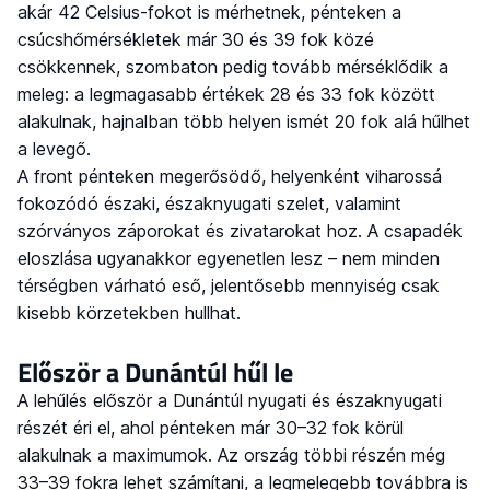
akár 42 Celsius-fokot is mérhetnek, pénteken a
csúcshőmérsékletek már 30 és 39 fok közé
csökkennek, szombaton pedig tovább mérséklődik a
meleg: a legmagasabb értékek 28 és 33 fok között
alakulnak, hajnalban több helyen ismét 20 fok alá hűlhet
a levegő.
A front pénteken megerősödő, helyenként viharossá
fokozódó északi, északnyugati szelet, valamint
szórványos záporokat és zivatarokat hoz. A csapadék
eloszlása ugyanakkor egyenetlen lesz – nem minden
térségben várható eső, jelentősebb mennyiség csak
kisebb körzetekben hullhat.
Először a Dunántúl hűl le
A lehűlés először a Dunántúl nyugati és északnyugati
részét éri el, ahol pénteken már 30–32 fok körül
alakulnak a maximumok. Az ország többi részén még
33–39 fokra lehet számítani, a legmelegebb továbbra is