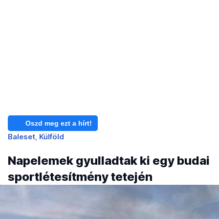
Oszd meg ezt a hírt!
Baleset
Külföld
Napelemek gyulladtak ki egy budai
sportlétesítmény tetején