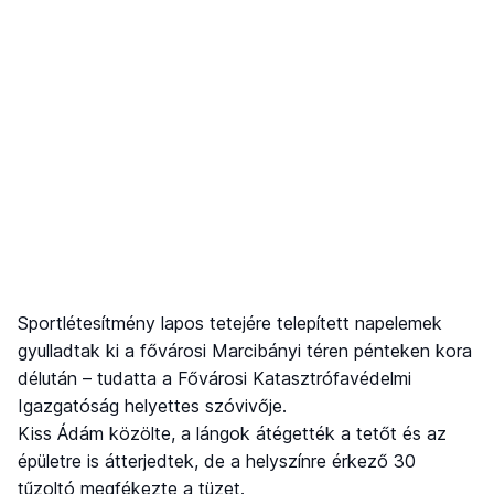
Sportlétesítmény lapos tetejére telepített napelemek
gyulladtak ki a fővárosi Marcibányi téren pénteken kora
délután – tudatta a Fővárosi Katasztrófavédelmi
Igazgatóság helyettes szóvivője.
Kiss Ádám közölte, a lángok átégették a tetőt és az
épületre is átterjedtek, de a helyszínre érkező 30
tűzoltó megfékezte a tüzet.