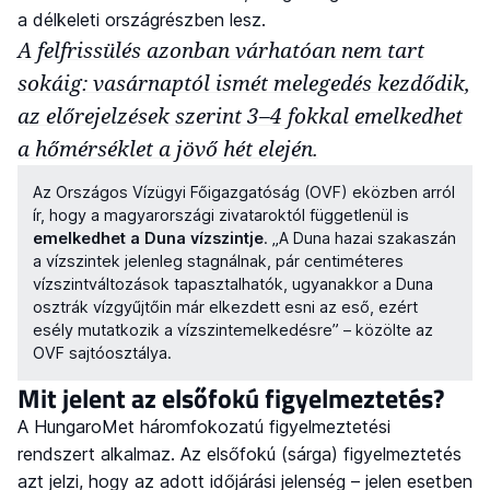
a délkeleti országrészben lesz.
A felfrissülés azonban várhatóan nem tart
sokáig: vasárnaptól ismét melegedés kezdődik,
az előrejelzések szerint 3–4 fokkal emelkedhet
a hőmérséklet a jövő hét elején.
Az Országos Vízügyi Főigazgatóság (OVF) eközben arról
ír, hogy a magyarországi zivataroktól függetlenül is
emelkedhet a Duna vízszintje
. „A Duna hazai szakaszán
a vízszintek jelenleg stagnálnak, pár centiméteres
vízszintváltozások tapasztalhatók, ugyanakkor a Duna
osztrák vízgyűjtőin már elkezdett esni az eső, ezért
esély mutatkozik a vízszintemelkedésre” – közölte az
OVF sajtóosztálya.
Mit jelent az elsőfokú figyelmeztetés?
A HungaroMet háromfokozatú figyelmeztetési
rendszert alkalmaz. Az elsőfokú (sárga) figyelmeztetés
azt jelzi, hogy az adott időjárási jelenség – jelen esetben