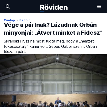
Címlap
Belföld
Vége a pártnak? Lázadnak Orbán
minyonjai: „Átvert minket a Fidesz”
Skrabski Fruzsina most tudta meg, hogy a „nemzeti
tőkésosztály” kamu volt; Sebes Gábor szerint Orbán
túsza a párt.