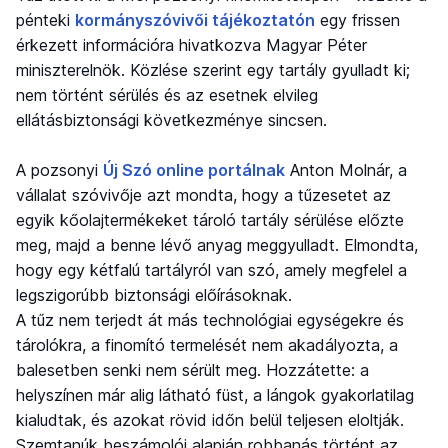
pénteki
kormányszóvivői tájékoztatón
egy frissen
érkezett információra hivatkozva Magyar Péter
miniszterelnök. Közlése szerint egy tartály gyulladt ki;
nem történt sérülés és az esetnek elvileg
ellátásbiztonsági következménye sincsen.
A pozsonyi
Új Szó online portálnak
Anton Molnár, a
vállalat szóvivője azt mondta, hogy a tűzesetet az
egyik kőolajtermékeket tároló tartály sérülése előzte
meg, majd a benne lévő anyag meggyulladt. Elmondta,
hogy egy kétfalú tartályról van szó, amely megfelel a
legszigorúbb biztonsági előírásoknak.
A tűz nem terjedt át más technológiai egységekre és
tárolókra, a finomító termelését nem akadályozta, a
balesetben senki nem sérült meg. Hozzátette: a
helyszínen már alig látható füst, a lángok gyakorlatilag
kialudtak, és azokat rövid időn belül teljesen eloltják.
Szemtanúk beszámolói alapján robbanás történt az