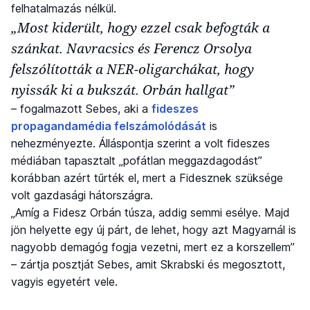
felhatalmazás nélkül.
„Most kiderült, hogy ezzel csak befogták a
szánkat. Navracsics és Ferencz Orsolya
felszólították a NER-oligarchákat, hogy
nyissák ki a bukszát. Orbán hallgat”
– fogalmazott Sebes, aki a
fideszes
propagandamédia felszámolódását
is
nehezményezte. Álláspontja szerint a volt fideszes
médiában tapasztalt „pofátlan meggazdagodást”
korábban azért tűrték el, mert a Fidesznek szüksége
volt gazdasági hátországra.
„Amíg a Fidesz Orbán túsza, addig semmi esélye. Majd
jön helyette egy új párt, de lehet, hogy azt Magyarnál is
nagyobb demagóg fogja vezetni, mert ez a korszellem”
– zártja posztját Sebes, amit Skrabski és megosztott,
vagyis egyetért vele.