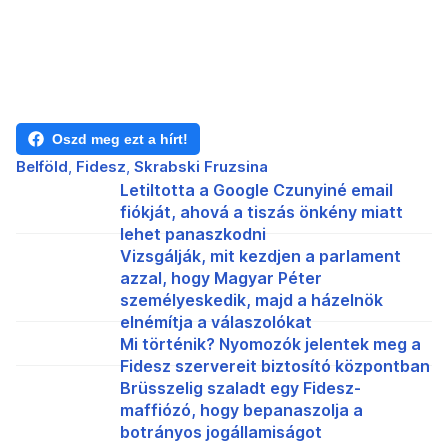
Oszd meg ezt a hírt!
Belföld
Fidesz
Skrabski Fruzsina
Letiltotta a Google Czunyiné email
fiókját, ahová a tiszás önkény miatt
lehet panaszkodni
Vizsgálják, mit kezdjen a parlament
azzal, hogy Magyar Péter
személyeskedik, majd a házelnök
elnémítja a válaszolókat
Mi történik? Nyomozók jelentek meg a
Fidesz szervereit biztosító központban
Brüsszelig szaladt egy Fidesz-
maffiózó, hogy bepanaszolja a
botrányos jogállamiságot