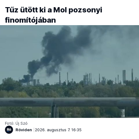
Tűz ütött ki a Mol pozsonyi
finomítójában
Fotó: Új Szó
Röviden
2026. augusztus 7. 16:35