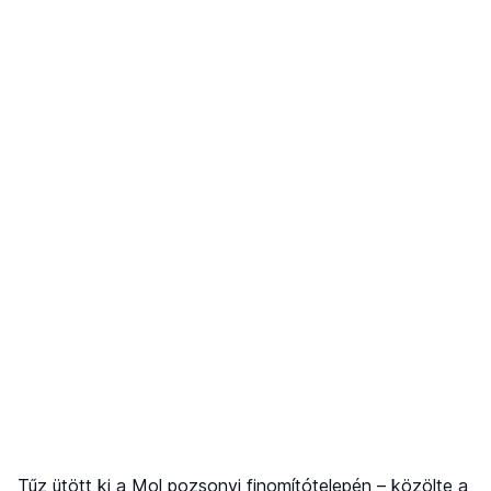
Tűz ütött ki a Mol pozsonyi finomítótelepén – közölte a