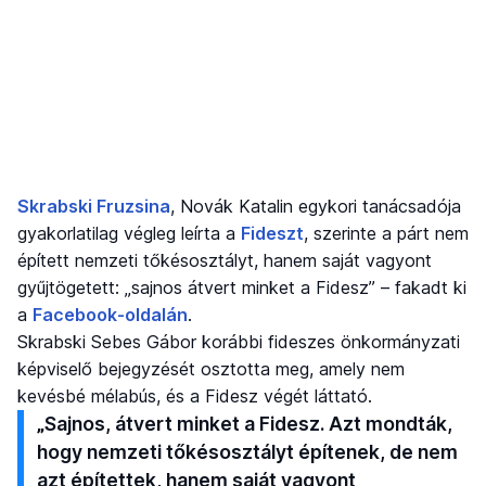
Skrabski Fruzsina
, Novák Katalin egykori tanácsadója
gyakorlatilag végleg leírta a
Fideszt
, szerinte a párt nem
épített nemzeti tőkésosztályt, hanem saját vagyont
gyűjtögetett: „sajnos átvert minket a Fidesz” – fakadt ki
a
Facebook-oldalán
.
Skrabski Sebes Gábor korábbi fideszes önkormányzati
képviselő bejegyzését osztotta meg, amely nem
kevésbé mélabús, és a Fidesz végét láttató.
„Sajnos, átvert minket a Fidesz. Azt mondták,
hogy nemzeti tőkésosztályt építenek, de nem
azt építettek, hanem saját vagyont