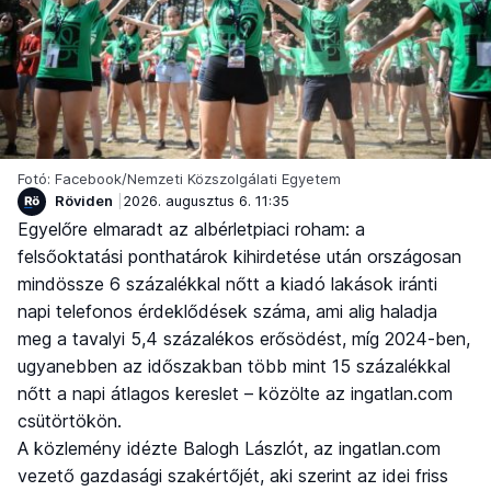
Fotó: Facebook/Nemzeti Közszolgálati Egyetem
Röviden
2026. augusztus 6. 11:35
Egyelőre elmaradt az albérletpiaci roham: a
felsőoktatási ponthatárok kihirdetése után országosan
mindössze 6 százalékkal nőtt a kiadó lakások iránti
napi telefonos érdeklődések száma, ami alig haladja
meg a tavalyi 5,4 százalékos erősödést, míg 2024-ben,
ugyanebben az időszakban több mint 15 százalékkal
nőtt a napi átlagos kereslet – közölte az ingatlan.com
csütörtökön.
A közlemény idézte Balogh Lászlót, az ingatlan.com
vezető gazdasági szakértőjét, aki szerint az idei friss