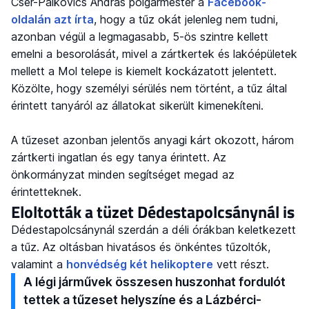
Cser-Palkovics András polgármester a
Facebook-
oldalán azt írta
, hogy a tűz okát jelenleg nem tudni,
azonban végül a legmagasabb, 5-ös szintre kellett
emelni a besorolását, mivel a zártkertek és lakóépületek
mellett a Mol telepe is kiemelt kockázatott jelentett.
Közölte, hogy személyi sérülés nem történt, a tűz által
érintett tanyáról az állatokat sikerült kimenekíteni.
A tűzeset azonban jelentős anyagi kárt okozott, három
zártkerti ingatlan és egy tanya érintett. Az
önkormányzat minden segítséget megad az
érintetteknek.
Eloltották a tüzet Dédestapolcsánynál is
Dédestapolcsánynál szerdán a déli órákban keletkezett
a tűz. Az oltásban hivatásos és önkéntes tűzoltók,
valamint a
honvédség két helikoptere
vett részt.
A légi járművek összesen huszonhat fordulót
tettek a tűzeset helyszíne és a Lázbérci-