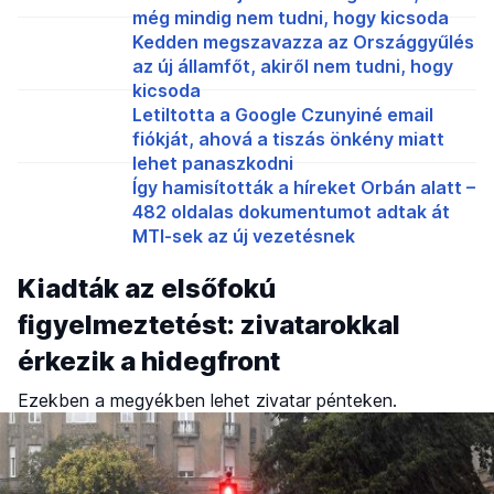
még mindig nem tudni, hogy kicsoda
Kedden megszavazza az Országgyűlés
az új államfőt, akiről nem tudni, hogy
kicsoda
Letiltotta a Google Czunyiné email
fiókját, ahová a tiszás önkény miatt
lehet panaszkodni
Így hamisították a híreket Orbán alatt –
482 oldalas dokumentumot adtak át
MTI-sek az új vezetésnek
Kiadták az elsőfokú
figyelmeztetést: zivatarokkal
érkezik a hidegfront
Ezekben a megyékben lehet zivatar pénteken.