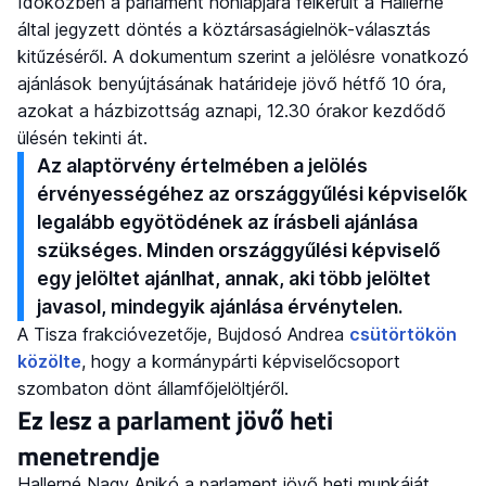
Időközben a parlament honlapjára felkerült a Hallerné
által jegyzett döntés a köztársaságielnök-választás
kitűzéséről. A dokumentum szerint a jelölésre vonatkozó
ajánlások benyújtásának határideje jövő hétfő 10 óra,
azokat a házbizottság aznapi, 12.30 órakor kezdődő
ülésén tekinti át.
Az alaptörvény értelmében a jelölés
érvényességéhez az országgyűlési képviselők
legalább egyötödének az írásbeli ajánlása
szükséges. Minden országgyűlési képviselő
egy jelöltet ajánlhat, annak, aki több jelöltet
javasol, mindegyik ajánlása érvénytelen.
A Tisza frakcióvezetője, Bujdosó Andrea
csütörtökön
közölte
, hogy a kormánypárti képviselőcsoport
szombaton dönt államfőjelöltjéről.
Ez lesz a parlament jövő heti
menetrendje
Hallerné Nagy Anikó a parlament jövő heti munkáját