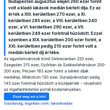
Budapesten augusztus elején 260 ezer forint
volt a kiadó lakások medián bérleti díja. Ez az
érték a XIII. kerületben 270 ezer, a XI.
kerületben 285 ezer, a VIII. kerületben 240
ezer, a VI. kerületben 290 ezer, a VII.
kerületben 249 ezer forintnál húzódott. Ezzel
szemben a XIX. kerületben 200 ezer forint, a
XXI. kerületben pedig 210 ezer forint volt a
medián bérleti díj értéke.
Az egyetemvárosok körül Debrecenben 220 ezer,
Szegeden 215 ezer, Győrben és Székesfehérváron 200-
200 ezer, Pécsen 183 ezer forint a bérleti díjak
mediánja, Miskolcon 130 ezer, Dunaújvárosban pedig
145 ezer forintnál húzódott a középérték – olvasható
az ingatlanhirdetési portál közleményében.
Oszd meg ezt a hírt!
Gazdaság
Ingatlan.com
lakáskiadás