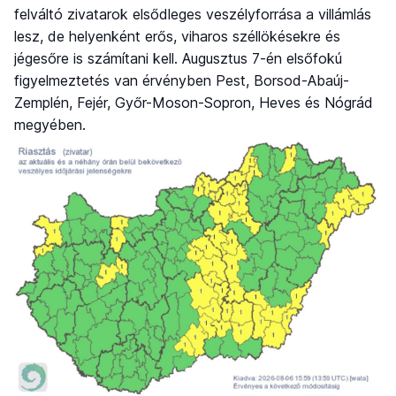
felváltó zivatarok elsődleges veszélyforrása a villámlás
lesz, de helyenként erős, viharos széllökésekre és
jégesőre is számítani kell. Augusztus 7-én elsőfokú
figyelmeztetés van érvényben Pest, Borsod-Abaúj-
Zemplén, Fejér, Győr-Moson-Sopron, Heves és Nógrád
megyében.