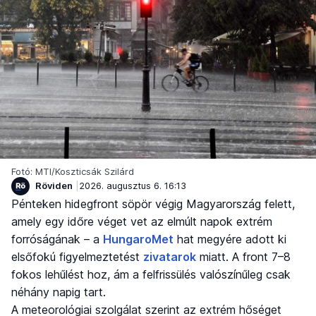
Fotó: MTI/Koszticsák Szilárd
Röviden
2026. augusztus 6. 16:13
Pénteken hidegfront söpör végig Magyarország felett,
amely egy időre véget vet az elmúlt napok extrém
forróságának – a
HungaroMet
hat megyére adott ki
elsőfokú figyelmeztetést
zivatarok
miatt. A front 7–8
fokos lehűlést hoz, ám a felfrissülés valószínűleg csak
néhány napig tart.
A meteorológiai szolgálat szerint az extrém hőséget