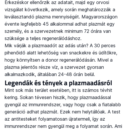
Érkezéskor ellenőrzik az adatait, majd egy orvosi
vizsgálat következik, amely során meghatározzák a
leválasztandó plazma mennyiségét. Magyarországon
évente legfeljebb 45 alkalommal adhat plazmát egy
személy, és a szervezetnek minimum 72 órára van
szüksége a teljes regenerálódáshoz.
Mik várják a plazmaadót az adás után? A 30 perces
pihenőidő alatt lehetőség van snackekre és üdítőkre,
hogy könnyítsen a donor regenerálódásán. Mivel a
plazma jelentős része víz, a szervezet gyorsan
alkalmazkodik, általában 24-48 órán belül.
Legendák és tények a plazmaadásról
Mint sok más terület esetében, itt is számos tévhit
kering. Sokan tévesen hiszik, hogy plazmaadással
gyengül az immunrendszer, vagy hogy csak a fiatalabb
generáció adhat plazmát. Ezek nem helytállóak. A test
az antitesteket folyamatosan újratermeli, így az
immunrendszer nem gyengül meg a folyamat során. Ami