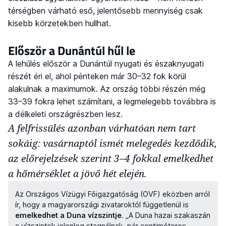
térségben várható eső, jelentősebb mennyiség csak
kisebb körzetekben hullhat.
Először a Dunántúl hűl le
A lehűlés először a Dunántúl nyugati és északnyugati
részét éri el, ahol pénteken már 30–32 fok körül
alakulnak a maximumok. Az ország többi részén még
33–39 fokra lehet számítani, a legmelegebb továbbra is
a délkeleti országrészben lesz.
A felfrissülés azonban várhatóan nem tart
sokáig: vasárnaptól ismét melegedés kezdődik,
az előrejelzések szerint 3–4 fokkal emelkedhet
a hőmérséklet a jövő hét elején.
Az Országos Vízügyi Főigazgatóság (OVF) eközben arról
ír, hogy a magyarországi zivataroktól függetlenül is
emelkedhet a Duna vízszintje
. „A Duna hazai szakaszán
a vízszintek jelenleg stagnálnak, pár centiméteres