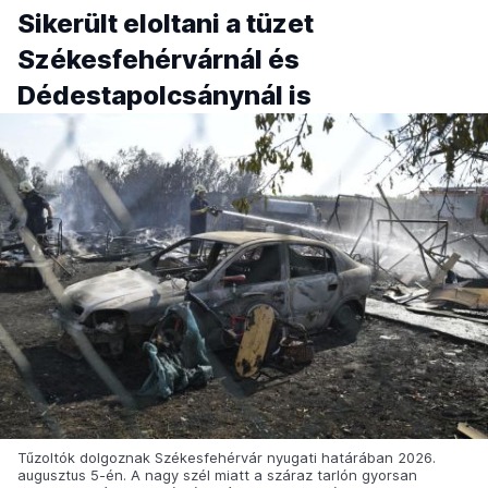
Sikerült eloltani a tüzet
Székesfehérvárnál és
Dédestapolcsánynál is
Tűzoltók dolgoznak Székesfehérvár nyugati határában 2026.
augusztus 5-én. A nagy szél miatt a száraz tarlón gyorsan