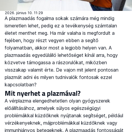
2026. június 10. 11:29
A plazmaadás fogalma sokak számára még mindig
ismeretlen lehet, pedig ez a tevékenység számtalan
életet menthet meg. Ha már valaha is megfordult a
fejében, hogy részt vegyen ebben a segítő
folyamatban, akkor most a legjobb helyen van. A
plazmaadás egyedülálló lehetőséget kínál arra, hogy
közvetve támogassa a rászorulókat, miközben
visszakap valamit érte. De vajon mit jelent pontosan
plazmát adni és milyen tudnivalók fontosak ezzel
kapcsolatban?
Mit nyerhet a plazmával?
A vérplazma elengedhetetlen olyan gyógyszerek
előállításához, amelyek súlyos egészségügyi
problémákkal küzdőknek nyújtanak segítséget, például
vérzékenyeknek, májproblémákkal küzdőknek vagy
immunhiányos betegeknek. A plazmaadás fontosságát