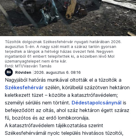
Tűzoltók dolgoznak Székesfehérvár nyugati határában 2026.
augusztus 5-én. A nagy szél miatt a száraz tarlón gyorsan
terjedtek a lángok a hétvégi házas övezet felé. Negyven
ingatlanból 61 embert telepítettek ki, a közelben lévő Mol
üzemanyagtelepet nem érte kár.
Fotó: MTI/Vasvári Tamás
Röviden
2026. augusztus 6. 08:16
Nagyjából hatórás munkával oltották el a tűzoltók a
Székesfehérvár
szélén, körülbelül százötven hektáron
keletkezett tüzet – közölte a katasztrófavédelem;
személyi sérülés nem történt.
Dédestapolcsánynál
is
befejeződött az oltás, ahol száz hektáron égett száraz
fű, bozótos és az erdő lombkoronája.
A katasztrófavédelem tájékoztatása szerint
Székesfehérvárnál nyolc település hivatásos tűzoltói,