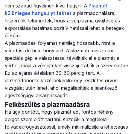
nem szabad figyelmen kívül hagyni. A
Plazma1
különleges hangsúlyt fektet
a plazmadonálásra,
hiszen ők felismerték, hogy a vérplazma gyűjtése és
exportálása hatalmas pozitív hatással lehet a betegek
életére.
A plazmaadási folyamat némileg hosszabb, mint a
véradás, de nem bonyolult. A plazmaferezis során
speciális gépi elválasztással távolítják el a plazmát a
vérből, majd a vérsejteket visszajuttatják a szervezetbe.
Ez az eljárás általában 30-60 percig tart. A
plazmadonorok közé bekerülni egy részletes orvosi
vizsgálat után lehet, ahol megállapítják a jelentkező
egészségügyi alkalmasságát.
Felkészülés a plazmaadásra
Ha úgy döntött, hogy plazmát ad, fontos néhány
dolgot szem előtt tartani. Kezdjük a megfelelő
folyadékfogyasztással, amely minimalizálja a lehetséges