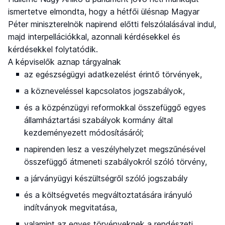
ismertetve elmondta, hogy a hétfői ülésnap Magyar
Péter miniszterelnök napirend előtti felszólalásával indul,
majd interpellációkkal, azonnali kérdésekkel és
kérdésekkel folytatódik.
A képviselők aznap tárgyalnak
az egészségügyi adatkezelést érintő törvények,
a közneveléssel kapcsolatos jogszabályok,
és a közpénzügyi reformokkal összefüggő egyes
államháztartási szabályok kormány által
kezdeményezett módosításáról;
napirenden lesz a veszélyhelyzet megszűnésével
összefüggő átmeneti szabályokról szóló törvény,
a járványügyi készültségről szóló jogszabály
és a költségvetés megváltoztatására irányuló
indítványok megvitatása,
valamint az egyes törvényeknek a rendészeti