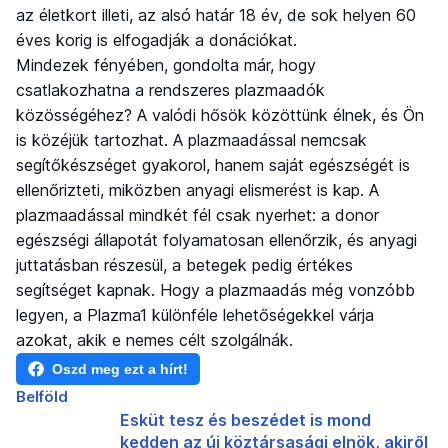
az életkort illeti, az alsó határ 18 év, de sok helyen 60
éves korig is elfogadják a donációkat.
Mindezek fényében, gondolta már, hogy
csatlakozhatna a rendszeres plazmaadók
közösségéhez? A valódi hősök közöttünk élnek, és Ön
is közéjük tartozhat. A plazmaadással nemcsak
segítőkészséget gyakorol, hanem saját egészségét is
ellenőrizteti, miközben anyagi elismerést is kap. A
plazmaadással mindkét fél csak nyerhet: a donor
egészségi állapotát folyamatosan ellenőrzik, és anyagi
juttatásban részesül, a betegek pedig értékes
segítséget kapnak. Hogy a plazmaadás még vonzóbb
legyen, a Plazma1 különféle lehetőségekkel várja
azokat, akik e nemes célt szolgálnák.
Oszd meg ezt a hírt!
Belföld
Esküt tesz és beszédet is mond
kedden az új köztársasági elnök, akiről