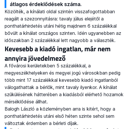
átlagos érdeklődések száma.
Közölték, a kínálati oldal szintén visszafogottabban
reagált a szezonnyitásra: tavaly július elejétől a
ponthatárhirdetés utáni hétig majdnem 6 százalékkal
bővült a kínálat országos szinten. Idén ugyanebben az
időszakban 2 százalékkal lett nagyobb a választék.
Kevesebb a kiadó ingatlan, már nem
annyira jövedelmező
A fővárosi kerületekben 5 százalékkal, a
megyeszékhelyeken és megyei jogú városokban pedig
több mint 17 százalékkal kevesebb kiadó ingatlanból
válogathattak a bérlők, mint tavaly ilyenkor. A kínálat
szűkülésének hátterében a kiadásból elérhető hozamok
mérséklődése állhat.
Balogh László a közleményben arra is kitért, hogy a
ponthatárhirdetés utáni első héten szinte sehol sem
változtak érdemben a bérleti díjak.