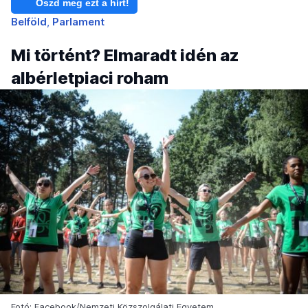
Oszd meg ezt a hírt!
Belföld
Parlament
Mi történt? Elmaradt idén az
albérletpiaci roham
Fotó: Facebook/Nemzeti Közszolgálati Egyetem