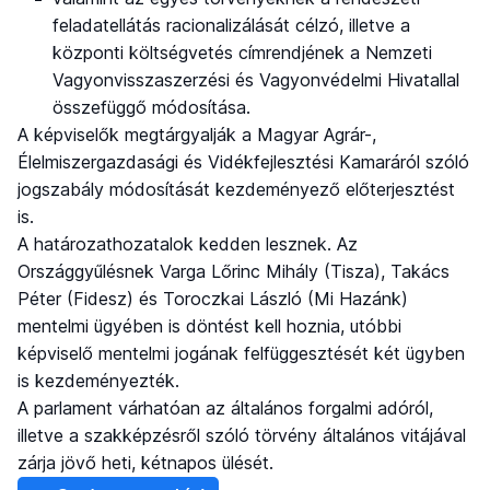
feladatellátás racionalizálását célzó, illetve a
központi költségvetés címrendjének a Nemzeti
Vagyonvisszaszerzési és Vagyonvédelmi Hivatallal
összefüggő módosítása.
A képviselők megtárgyalják a Magyar Agrár-,
Élelmiszergazdasági és Vidékfejlesztési Kamaráról szóló
jogszabály módosítását kezdeményező előterjesztést
is.
A határozathozatalok kedden lesznek. Az
Országgyűlésnek Varga Lőrinc Mihály (Tisza), Takács
Péter (Fidesz) és Toroczkai László (Mi Hazánk)
mentelmi ügyében is döntést kell hoznia, utóbbi
képviselő mentelmi jogának felfüggesztését két ügyben
is kezdeményezték.
A parlament várhatóan az általános forgalmi adóról,
illetve a szakképzésről szóló törvény általános vitájával
zárja jövő heti, kétnapos ülését.