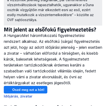
vízszintváltozások tapasztalhatók, ugyanakkor a Duna
osztrák vízgyűjtőin már elkezdett esni az eső, ezért
esély mutatkozik a vízszintemelkedésre” – közölte az
OVF sajtóosztálya.
Mit jelent az elsőfokú figyelmeztetés?
A HungaroMet háromfokozatú figyelmeztetési
rendszert alkalmaz. Az elsőfokú (sárga) figyelmeztetés
azt jelzi, hogy az adott időjárási jelenség – jelen esetben
a zivatar – várhatóan előfordul a térségben, és kisebb
károk, balesetek lehetségesek. A figyelmeztetett
területeken tartózkodóknak érdemes kerülni a
szabadban való tartózkodást villámlás idején, fedett
helyen várni a zivatar elvonulását, és óvni az
értéktárgyakat az esetleges jégesőtől.
Oszd meg ezt a hírt!
Időjárás
zivatar