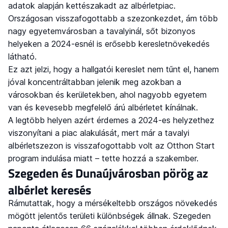
adatok alapján kettészakadt az albérletpiac.
Országosan visszafogottabb a szezonkezdet, ám több
nagy egyetemvárosban a tavalyinál, sőt bizonyos
helyeken a 2024-esnél is erősebb keresletnövekedés
látható.
Ez azt jelzi, hogy a hallgatói kereslet nem tűnt el, hanem
jóval koncentráltabban jelenik meg azokban a
városokban és kerületekben, ahol nagyobb egyetem
van és kevesebb megfelelő árú albérletet kínálnak.
A legtöbb helyen azért érdemes a 2024-es helyzethez
viszonyítani a piac alakulását, mert már a tavalyi
albérletszezon is visszafogottabb volt az Otthon Start
program indulása miatt – tette hozzá a szakember.
Szegeden és Dunaújvárosban pörög az
albérlet keresés
Rámutattak, hogy a mérsékeltebb országos növekedés
mögött jelentős területi különbségek állnak. Szegeden