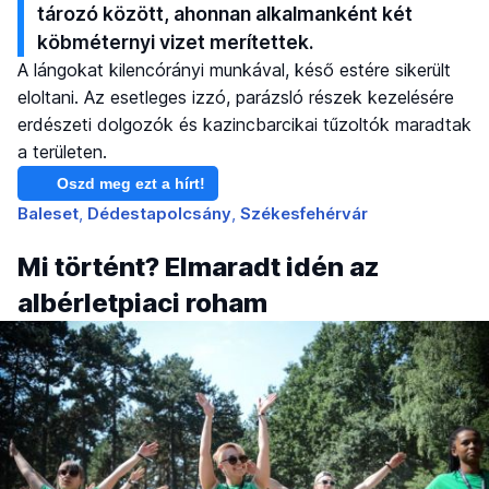
tározó között, ahonnan alkalmanként két
köbméternyi vizet merítettek.
A lángokat kilencórányi munkával, késő estére sikerült
eloltani. Az esetleges izzó, parázsló részek kezelésére
erdészeti dolgozók és kazincbarcikai tűzoltók maradtak
a területen.
Oszd meg ezt a hírt!
Baleset
Dédestapolcsány
Székesfehérvár
Mi történt? Elmaradt idén az
albérletpiaci roham