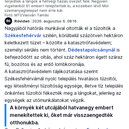
terjedtek a lángok a hétvégi házas övezet felé. Negyven
ingatlanból 61 embert telepítettek ki, a közelben lévő Mol
üzemanyagtelepet nem érte kár.
Fotó: MTI/Vasvári Tamás
Röviden
2026. augusztus 6. 08:16
Nagyjából hatórás munkával oltották el a tűzoltók a
Székesfehérvár
szélén, körülbelül százötven hektáron
keletkezett tüzet – közölte a katasztrófavédelem;
személyi sérülés nem történt.
Dédestapolcsánynál
is
befejeződött az oltás, ahol száz hektáron égett száraz
fű, bozótos és az erdő lombkoronája.
A katasztrófavédelem tájékoztatása szerint
Székesfehérvárnál nyolc település hivatásos tűzoltói,
egy létesítményi tűzoltóság egysége, illetve tíz település
önkéntes tűzoltói fékezték meg a lángokat, jelenleg az
egységek az utómunkálatokat végzik.
A környék két utcájából hatvanegy embert
menekítettek ki, őket már visszaengedték
otthonukba.