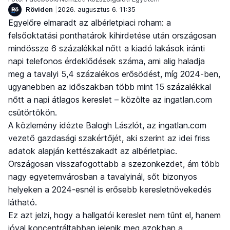
Röviden
2026. augusztus 6. 11:35
Egyelőre elmaradt az albérletpiaci roham: a
felsőoktatási ponthatárok kihirdetése után országosan
mindössze 6 százalékkal nőtt a kiadó lakások iránti
napi telefonos érdeklődések száma, ami alig haladja
meg a tavalyi 5,4 százalékos erősödést, míg 2024-ben,
ugyanebben az időszakban több mint 15 százalékkal
nőtt a napi átlagos kereslet – közölte az ingatlan.com
csütörtökön.
A közlemény idézte Balogh Lászlót, az ingatlan.com
vezető gazdasági szakértőjét, aki szerint az idei friss
adatok alapján kettészakadt az albérletpiac.
Országosan visszafogottabb a szezonkezdet, ám több
nagy egyetemvárosban a tavalyinál, sőt bizonyos
helyeken a 2024-esnél is erősebb keresletnövekedés
látható.
Ez azt jelzi, hogy a hallgatói kereslet nem tűnt el, hanem
jóval koncentráltabban jelenik meg azokban a