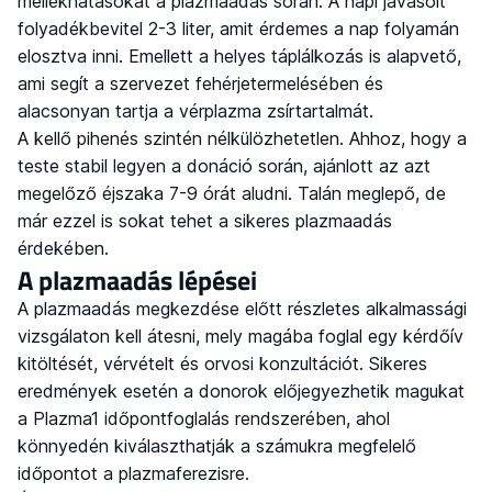
mellékhatásokat a plazmaadás során. A napi javasolt
folyadékbevitel 2-3 liter, amit érdemes a nap folyamán
elosztva inni. Emellett a helyes táplálkozás is alapvető,
ami segít a szervezet fehérjetermelésében és
alacsonyan tartja a vérplazma zsírtartalmát.
A kellő pihenés szintén nélkülözhetetlen. Ahhoz, hogy a
teste stabil legyen a donáció során, ajánlott az azt
megelőző éjszaka 7-9 órát aludni. Talán meglepő, de
már ezzel is sokat tehet a sikeres plazmaadás
érdekében.
A plazmaadás lépései
A plazmaadás megkezdése előtt részletes alkalmassági
vizsgálaton kell átesni, mely magába foglal egy kérdőív
kitöltését, vérvételt és orvosi konzultációt. Sikeres
eredmények esetén a donorok előjegyezhetik magukat
a Plazma1 időpontfoglalás rendszerében, ahol
könnyedén kiválaszthatják a számukra megfelelő
időpontot a plazmaferezisre.