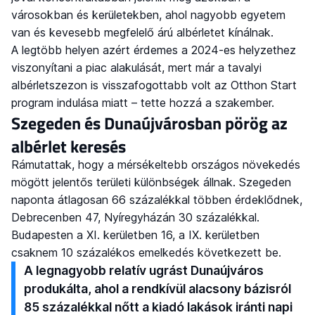
városokban és kerületekben, ahol nagyobb egyetem
van és kevesebb megfelelő árú albérletet kínálnak.
A legtöbb helyen azért érdemes a 2024-es helyzethez
viszonyítani a piac alakulását, mert már a tavalyi
albérletszezon is visszafogottabb volt az Otthon Start
program indulása miatt – tette hozzá a szakember.
Szegeden és Dunaújvárosban pörög az
albérlet keresés
Rámutattak, hogy a mérsékeltebb országos növekedés
mögött jelentős területi különbségek állnak. Szegeden
naponta átlagosan 66 százalékkal többen érdeklődnek,
Debrecenben 47, Nyíregyházán 30 százalékkal.
Budapesten a XI. kerületben 16, a IX. kerületben
csaknem 10 százalékos emelkedés következett be.
A legnagyobb relatív ugrást Dunaújváros
produkálta, ahol a rendkívül alacsony bázisról
85 százalékkal nőtt a kiadó lakások iránti napi