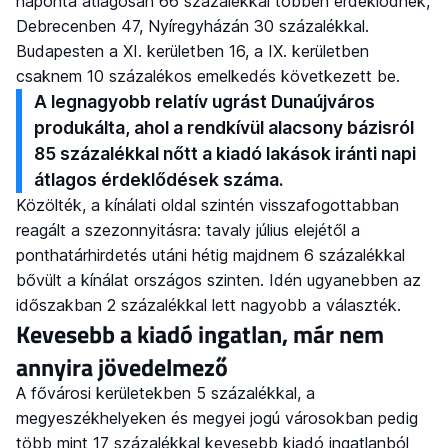
naponta átlagosan 66 százalékkal többen érdeklődnek,
Debrecenben 47, Nyíregyházán 30 százalékkal.
Budapesten a XI. kerületben 16, a IX. kerületben
csaknem 10 százalékos emelkedés következett be.
A legnagyobb relatív ugrást Dunaújváros
produkálta, ahol a rendkívül alacsony bázisról
85 százalékkal nőtt a kiadó lakások iránti napi
átlagos érdeklődések száma.
Közölték, a kínálati oldal szintén visszafogottabban
reagált a szezonnyitásra: tavaly július elejétől a
ponthatárhirdetés utáni hétig majdnem 6 százalékkal
bővült a kínálat országos szinten. Idén ugyanebben az
időszakban 2 százalékkal lett nagyobb a választék.
Kevesebb a kiadó ingatlan, már nem
annyira jövedelmező
A fővárosi kerületekben 5 százalékkal, a
megyeszékhelyeken és megyei jogú városokban pedig
több mint 17 százalékkal kevesebb kiadó ingatlanból