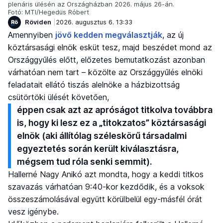
plenáris ülésén az Országházban 2026. május 26-án.
Fotó: MTI/Hegedüs Róbert
Röviden
2026. augusztus 6. 13:33
Amennyiben
jövő kedden megválasztják
, az új
köztársasági elnök esküt tesz, majd beszédet mond az
Országgyűlés előtt, előzetes bemutatkozást azonban
várhatóan nem tart – közölte az Országgyűlés elnöki
feladatait ellátó tiszás alelnöke a házbizottság
csütörtöki ülését követően,
éppen csak azt az apróságot titkolva továbbra
is, hogy ki lesz ez a „titokzatos” köztársasági
elnök (aki állítólag széleskörű társadalmi
egyeztetés során került kiválasztásra,
mégsem tud róla senki semmit).
Hallerné Nagy Anikó azt mondta, hogy a keddi titkos
szavazás várhatóan 9:40-kor kezdődik, és a voksok
összeszámolásával együtt körülbelül egy-másfél órát
vesz igénybe.