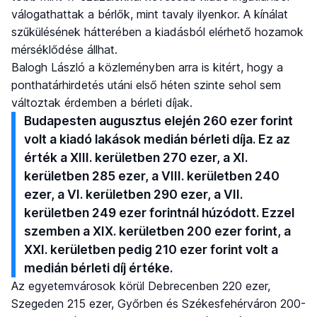
válogathattak a bérlők, mint tavaly ilyenkor. A kínálat
szűkülésének hátterében a kiadásból elérhető hozamok
mérséklődése állhat.
Balogh László a közleményben arra is kitért, hogy a
ponthatárhirdetés utáni első héten szinte sehol sem
változtak érdemben a bérleti díjak.
Budapesten augusztus elején 260 ezer forint
volt a kiadó lakások medián bérleti díja. Ez az
érték a XIII. kerületben 270 ezer, a XI.
kerületben 285 ezer, a VIII. kerületben 240
ezer, a VI. kerületben 290 ezer, a VII.
kerületben 249 ezer forintnál húzódott. Ezzel
szemben a XIX. kerületben 200 ezer forint, a
XXI. kerületben pedig 210 ezer forint volt a
medián bérleti díj értéke.
Az egyetemvárosok körül Debrecenben 220 ezer,
Szegeden 215 ezer, Győrben és Székesfehérváron 200-