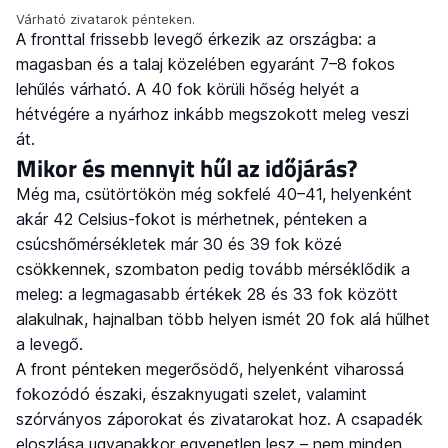
Várható zivatarok pénteken.
A fronttal frissebb levegő érkezik az országba: a
magasban és a talaj közelében egyaránt 7–8 fokos
lehűlés várható. A 40 fok körüli hőség helyét a
hétvégére a nyárhoz inkább megszokott meleg veszi
át.
Mikor és mennyit hűl az időjárás?
Még ma, csütörtökön még sokfelé 40–41, helyenként
akár 42 Celsius-fokot is mérhetnek, pénteken a
csúcshőmérsékletek már 30 és 39 fok közé
csökkennek, szombaton pedig tovább mérséklődik a
meleg: a legmagasabb értékek 28 és 33 fok között
alakulnak, hajnalban több helyen ismét 20 fok alá hűlhet
a levegő.
A front pénteken megerősödő, helyenként viharossá
fokozódó északi, északnyugati szelet, valamint
szórványos záporokat és zivatarokat hoz. A csapadék
eloszlása ugyanakkor egyenetlen lesz – nem minden