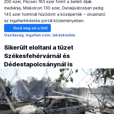
200 ezer, Pécsen 183 ezer forint a bérleti díjak
mediánja, Miskolcon 130 ezer, Dunaújvárosban pedig
145 ezer forintnál húzódott a középérték – olvasható
az ingatlanhirdetési portál közleményében.
Oszd meg ezt a hírt!
Gazdaság
Ingatlan.com
lakáskiadás
Sikerült eloltani a tüzet
Székesfehérvárnál és
Dédestapolcsánynál is