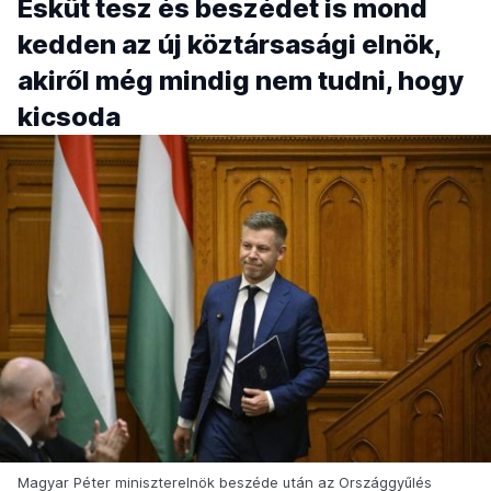
Esküt tesz és beszédet is mond
kedden az új köztársasági elnök,
akiről még mindig nem tudni, hogy
kicsoda
Magyar Péter miniszterelnök beszéde után az Országgyűlés