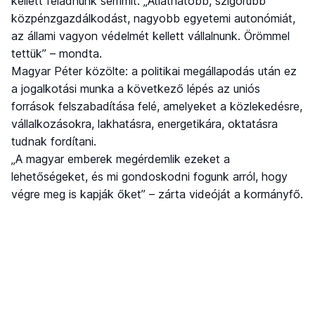
kellett feladnunk semmit. „Átláthatóbb, szigorúbb
közpénzgazdálkodást, nagyobb egyetemi autonómiát,
az állami vagyon védelmét kellett vállalnunk. Örömmel
tettük” – mondta.
Magyar Péter közölte: a politikai megállapodás után ez
a jogalkotási munka a következő lépés az uniós
források felszabadítása felé, amelyeket a közlekedésre,
vállalkozásokra, lakhatásra, energetikára, oktatásra
tudnak fordítani.
„A magyar emberek megérdemlik ezeket a
lehetőségeket, és mi gondoskodni fogunk arról, hogy
végre meg is kapják őket” – zárta videóját a kormányfő.