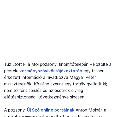
Tűz ütött ki a Mol pozsonyi finomítótelepén – közölte a
pénteki
kormányszóvivői tájékoztatón
egy frissen
érkezett információra hivatkozva Magyar Péter
miniszterelnök. Közlése szerint egy tartály gyulladt ki;
nem történt sérülés és az esetnek elvileg
ellátásbiztonsági következménye sincsen.
A pozsonyi
Új Szó online portálnak
Anton Molnár, a
vállalat szóvivője azt mondta, hogy a tűzesetet az