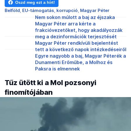
Oszd meg ezt a hírt!
Belföld
EU-támogatás
korrupció
Magyar Péter
Nem sokon múlott a baj az éjszaka
Magyar Péter arra kérte a
frakcióvezetőket, hogy akadályozzák
meg a dezinformációk terjesztését
Magyar Péter rendkívüli bejelentést
tett a következő napok intézkedéseiről
Egyre nagyobb a baj, Magyar Péterék a
Dunamenti Erőműbe, a Molhoz és
Paksra is elmennek
Tűz ütött ki a Mol pozsonyi
finomítójában