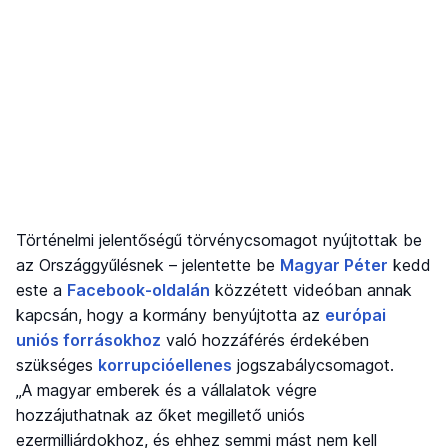
Történelmi jelentőségű törvénycsomagot nyújtottak be
az Országgyűlésnek – jelentette be
Magyar Péter
kedd
este a
Facebook-oldalán
közzétett videóban annak
kapcsán, hogy a kormány benyújtotta az
európai
uniós forrásokhoz
való hozzáférés érdekében
szükséges
korrupcióellenes
jogszabálycsomagot.
„A magyar emberek és a vállalatok végre
hozzájuthatnak az őket megillető uniós
ezermilliárdokhoz, és ehhez semmi mást nem kell