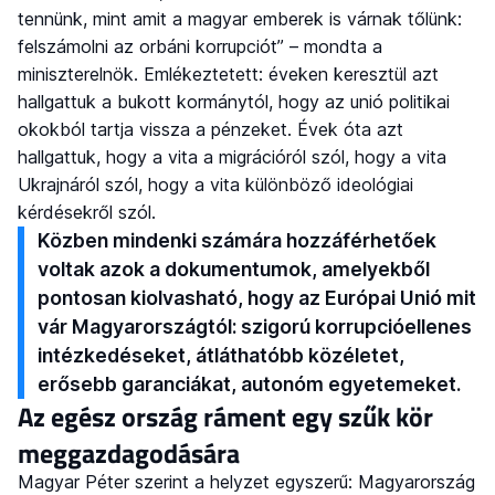
tennünk, mint amit a magyar emberek is várnak tőlünk:
felszámolni az orbáni korrupciót” – mondta a
miniszterelnök. Emlékeztetett: éveken keresztül azt
hallgattuk a bukott kormánytól, hogy az unió politikai
okokból tartja vissza a pénzeket. Évek óta azt
hallgattuk, hogy a vita a migrációról szól, hogy a vita
Ukrajnáról szól, hogy a vita különböző ideológiai
kérdésekről szól.
Közben mindenki számára hozzáférhetőek
voltak azok a dokumentumok, amelyekből
pontosan kiolvasható, hogy az Európai Unió mit
vár Magyarországtól: szigorú korrupcióellenes
intézkedéseket, átláthatóbb közéletet,
erősebb garanciákat, autonóm egyetemeket.
Az egész ország ráment egy szűk kör
meggazdagodására
Magyar Péter szerint a helyzet egyszerű: Magyarország