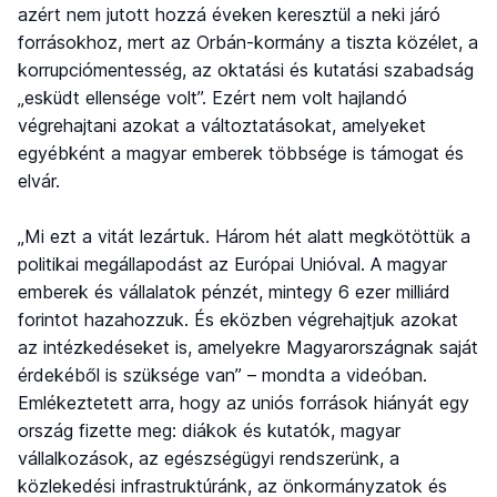
azért nem jutott hozzá éveken keresztül a neki járó
forrásokhoz, mert az Orbán-kormány a tiszta közélet, a
korrupciómentesség, az oktatási és kutatási szabadság
„esküdt ellensége volt”. Ezért nem volt hajlandó
végrehajtani azokat a változtatásokat, amelyeket
egyébként a magyar emberek többsége is támogat és
elvár.
„Mi ezt a vitát lezártuk. Három hét alatt megkötöttük a
politikai megállapodást az Európai Unióval. A magyar
emberek és vállalatok pénzét, mintegy 6 ezer milliárd
forintot hazahozzuk. És eközben végrehajtjuk azokat
az intézkedéseket is, amelyekre Magyarországnak saját
érdekéből is szüksége van” – mondta a videóban.
Emlékeztetett arra, hogy az uniós források hiányát egy
ország fizette meg: diákok és kutatók, magyar
vállalkozások, az egészségügyi rendszerünk, a
közlekedési infrastruktúránk, az önkormányzatok és