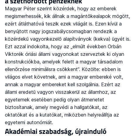
a széthordott pénzeknek
Magyar Péter szerint közérdek, hogy az emberek
megismerhessék, kik állnak a magántőkealapok mögött,
ezért átláthatóvá teszik ezek világát is. Ezen kívül a
benyújtott nagy jogszabálycsomagban rendezik a
közérdekű vagyonkezelő alapítványok (kekva) ügyét is.
Ezt azzal indokolta, hogy az „elmúlt években Orbán
Viktorék óriási állami vagyonokat szerveztek ki olyan
konstrukciókba, amelyek felett a magyar társadalom
ellenőrzése minimálisra csökkent”. Közölte: ebben is
világos elvet követnek, ami a magyar embereké volt,
annak a magyar embereket kell szolgálnia. Ezért az
állami eredetű vagyon visszakerül az államhoz, az
egyetemek esetében pedig olyan átmenetet
biztosítanak, amely megvédi a hallgatókat, az
oktatókat és a kutatókat, miközben helyreállítja az
egyetemi autonómiát.
Akadémiai szabadság, újrainduló