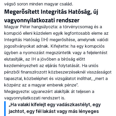
végső soron minden magyar család.
Megerősített Integritás Hatóság, új
vagyonnyilatkozati rendszer
Magyar Péter hangsúlyozta: a törvénycsomag és a
korrupció elleni küzdelem egyik legfontosabb eleme az
Integritás Hatóság (IH) megerősítése, amelynek valódi
jogosítványokat adnak. Kifejtette: ha egy korrupciós
ügyben a nyomozást megszüntetik vagy a feljelentést
elutasítják, az IH a jövőben a bíróság előtt
kezdeményezheti az eljárás folytatását. Ha uniós
pénzből finanszírozott közbeszerzéseknél visszásságot
tapasztal, közbeléphet és vizsgálatot indíthat, „mert a
közpénz az a magyar emberek pénze”.
Megjegyezte: ugyanezért alakítják át teljesen a
vagyonnyilatkozati rendszert is.
„Ha valaki kifelejt egy vadászkastélyt, egy
jachtot, egy fél lakást vagy más lényeges