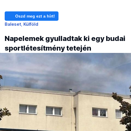
Oszd meg ezt a hírt!
Baleset
Külföld
Napelemek gyulladtak ki egy budai
sportlétesítmény tetején