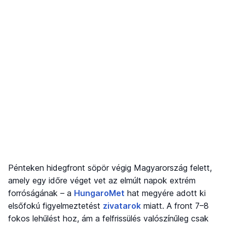
Pénteken hidegfront söpör végig Magyarország felett,
amely egy időre véget vet az elmúlt napok extrém
forróságának – a
HungaroMet
hat megyére adott ki
elsőfokú figyelmeztetést
zivatarok
miatt. A front 7–8
fokos lehűlést hoz, ám a felfrissülés valószínűleg csak