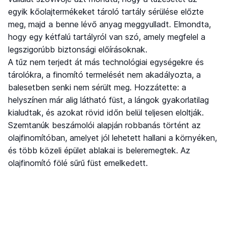
egyik kőolajtermékeket tároló tartály sérülése előzte
meg, majd a benne lévő anyag meggyulladt. Elmondta,
hogy egy kétfalú tartályról van szó, amely megfelel a
legszigorúbb biztonsági előírásoknak.
A tűz nem terjedt át más technológiai egységekre és
tárolókra, a finomító termelését nem akadályozta, a
balesetben senki nem sérült meg. Hozzátette: a
helyszínen már alig látható füst, a lángok gyakorlatilag
kialudtak, és azokat rövid időn belül teljesen eloltják.
Szemtanúk beszámolói alapján robbanás történt az
olajfinomítóban, amelyet jól lehetett hallani a környéken,
és több közeli épület ablakai is beleremegtek. Az
olajfinomító fölé sűrű füst emelkedett.