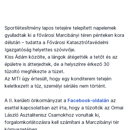
Sportlétesítmény lapos tetejére telepített napelemek
gyulladtak ki a fővárosi Marcibányi téren pénteken kora
délután – tudatta a Fővárosi Katasztrófavédelmi
Igazgatóság helyettes szóvivője.
Kiss Ádám közölte, a lángok átégették a tetőt és az
épületre is átterjedtek, de a helyszínre érkező 30
tűzoltó megfékezte a tüzet.
Az MTI úgy értesült, hogy egy konditerem tetején
keletkezett a tűz, személyi sérülés nem történt.
A II. kerületi önkormányzat a
Facebook-oldalán
az
esettel kapcsolatban azt írta, hogy a tűzoltók az Ormai
László Asztalitenisz Csarnokhoz vonultak ki,
forgalomkorlátozásra kell számítani a Marczibányi tér
környezetében.