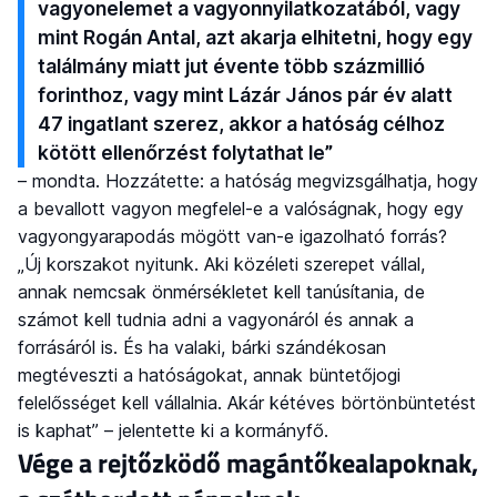
vagyonelemet a vagyonnyilatkozatából, vagy
mint Rogán Antal, azt akarja elhitetni, hogy egy
találmány miatt jut évente több százmillió
forinthoz, vagy mint Lázár János pár év alatt
47 ingatlant szerez, akkor a hatóság célhoz
kötött ellenőrzést folytathat le”
– mondta. Hozzátette: a hatóság megvizsgálhatja, hogy
a bevallott vagyon megfelel-e a valóságnak, hogy egy
vagyongyarapodás mögött van-e igazolható forrás?
„Új korszakot nyitunk. Aki közéleti szerepet vállal,
annak nemcsak önmérsékletet kell tanúsítania, de
számot kell tudnia adni a vagyonáról és annak a
forrásáról is. És ha valaki, bárki szándékosan
megtéveszti a hatóságokat, annak büntetőjogi
felelősséget kell vállalnia. Akár kétéves börtönbüntetést
is kaphat” – jelentette ki a kormányfő.
Vége a rejtőzködő magántőkealapoknak,