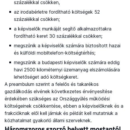
százalékkal csökken,
az irodabérletre fordítható költségek 52
százalékkal csökken;
a képviselők munkáját segítő alkalmazottakra
fordítható keret 30 százalékkal csökken;
megszűnik a képviselők számára biztosított hazai
és külföldi mobiltelefon-költségtérítés;
megszűnik a budapesti képviselők számára eddig
havi 2500 kilométernyi üzemanyag elszámolására
lehetőséget adó költségkeret.
A preambulum szerint a felelős és takarékos
gazdálkodás elvének következetes érvényesítése
érdekében szükséges az Országgyűlés működési
költségeinek csökkentése, ebben a képviselőknek és a
frakcióknak elől kell járniuk és példát kell mutatniuk a
közhatalmat gyakorló állami szerveknek.
Háromszoros szorzó helyett mostantól