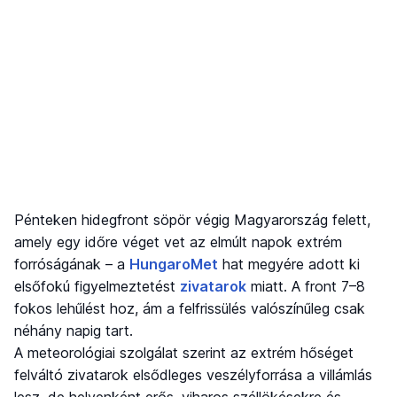
Pénteken hidegfront söpör végig Magyarország felett,
amely egy időre véget vet az elmúlt napok extrém
forróságának – a
HungaroMet
hat megyére adott ki
elsőfokú figyelmeztetést
zivatarok
miatt. A front 7–8
fokos lehűlést hoz, ám a felfrissülés valószínűleg csak
néhány napig tart.
A meteorológiai szolgálat szerint az extrém hőséget
felváltó zivatarok elsődleges veszélyforrása a villámlás