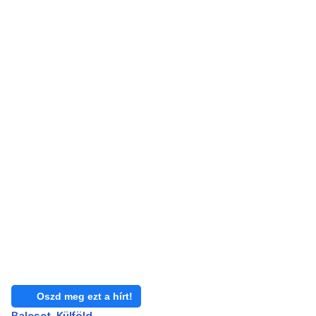
Oszd meg ezt a hírt!
Baleset
Külföld