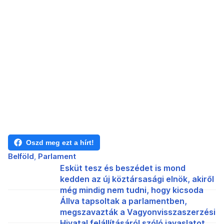
Oszd meg ezt a hírt!
Belföld
Parlament
Esküt tesz és beszédet is mond
kedden az új köztársasági elnök, akiről
még mindig nem tudni, hogy kicsoda
Állva tapsoltak a parlamentben,
megszavazták a Vagyonvisszaszerzési
Hivatal felállításáról szóló javaslatot