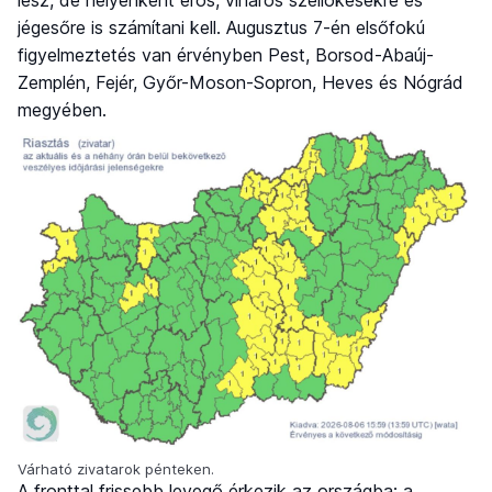
lesz, de helyenként erős, viharos széllökésekre és
jégesőre is számítani kell. Augusztus 7-én elsőfokú
figyelmeztetés van érvényben Pest, Borsod-Abaúj-
Zemplén, Fejér, Győr-Moson-Sopron, Heves és Nógrád
megyében.
Várható zivatarok pénteken.
A fronttal frissebb levegő érkezik az országba: a