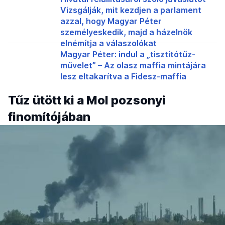
Vizsgálják, mit kezdjen a parlament
azzal, hogy Magyar Péter
személyeskedik, majd a házelnök
elnémítja a válaszolókat
Magyar Péter: indul a „tisztítótűz-
művelet” – Az olasz maffia mintájára
lesz eltakarítva a Fidesz-maffia
Tűz ütött ki a Mol pozsonyi
finomítójában