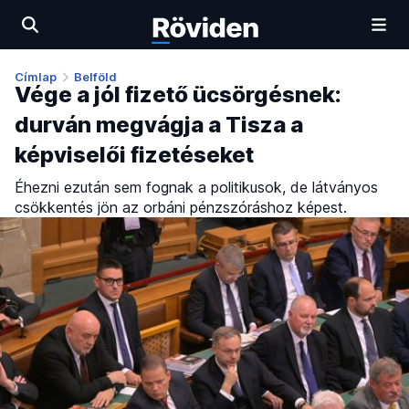
Címlap
Belföld
Vége a jól fizető ücsörgésnek:
durván megvágja a Tisza a
képviselői fizetéseket
Éhezni ezután sem fognak a politikusok, de látványos
csökkentés jön az orbáni pénzszóráshoz képest.