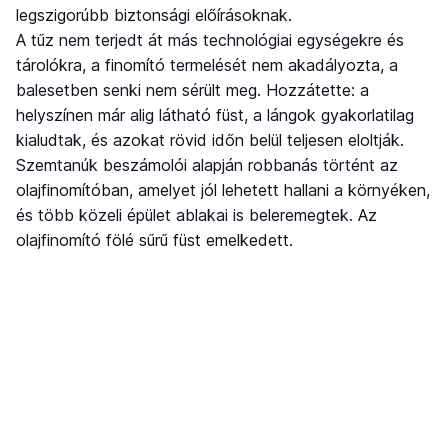
legszigorúbb biztonsági előírásoknak.
A tűz nem terjedt át más technológiai egységekre és
tárolókra, a finomító termelését nem akadályozta, a
balesetben senki nem sérült meg. Hozzátette: a
helyszínen már alig látható füst, a lángok gyakorlatilag
kialudtak, és azokat rövid időn belül teljesen eloltják.
Szemtanúk beszámolói alapján robbanás történt az
olajfinomítóban, amelyet jól lehetett hallani a környéken,
és több közeli épület ablakai is beleremegtek. Az
olajfinomító fölé sűrű füst emelkedett.