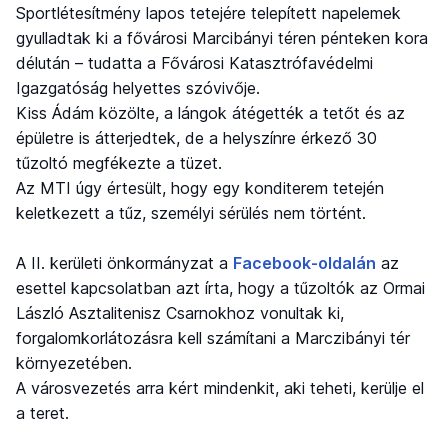
Sportlétesítmény lapos tetejére telepített napelemek
gyulladtak ki a fővárosi Marcibányi téren pénteken kora
délután – tudatta a Fővárosi Katasztrófavédelmi
Igazgatóság helyettes szóvivője.
Kiss Ádám közölte, a lángok átégették a tetőt és az
épületre is átterjedtek, de a helyszínre érkező 30
tűzoltó megfékezte a tüzet.
Az MTI úgy értesült, hogy egy konditerem tetején
keletkezett a tűz, személyi sérülés nem történt.
A II. kerületi önkormányzat a
Facebook-oldalán
az
esettel kapcsolatban azt írta, hogy a tűzoltók az Ormai
László Asztalitenisz Csarnokhoz vonultak ki,
forgalomkorlátozásra kell számítani a Marczibányi tér
környezetében.
A városvezetés arra kért mindenkit, aki teheti, kerülje el
a teret.