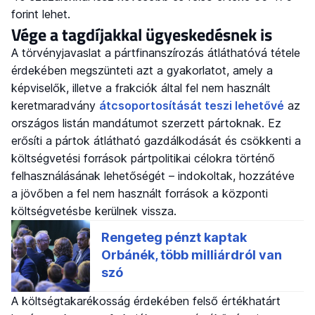
forint lehet.
Vége a tagdíjakkal ügyeskedésnek is
A törvényjavaslat a pártfinanszírozás átláthatóvá tétele
érdekében megszünteti azt a gyakorlatot, amely a
képviselők, illetve a frakciók által fel nem használt
keretmaradvány
átcsoportosítását teszi lehetővé
az
országos listán mandátumot szerzett pártoknak. Ez
erősíti a pártok átlátható gazdálkodását és csökkenti a
költségvetési források pártpolitikai célokra történő
felhasználásának lehetőségét – indokoltak, hozzátéve
a jövőben a fel nem használt források a központi
költségvetésbe kerülnek vissza.
A költségtakarékosság érdekében felső értékhatárt