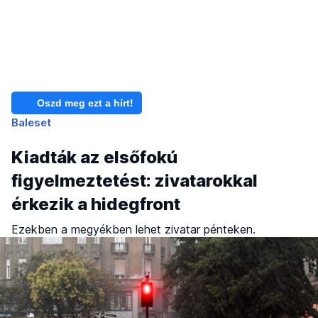
Oszd meg ezt a hírt!
Baleset
Kiadták az elsőfokú
figyelmeztetést: zivatarokkal
érkezik a hidegfront
Ezekben a megyékben lehet zivatar pénteken.