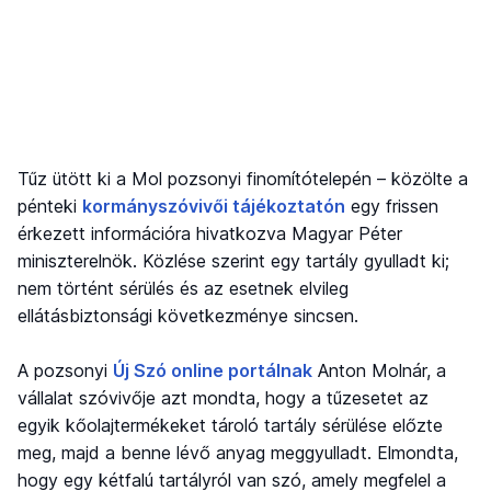
Tűz ütött ki a Mol pozsonyi finomítótelepén – közölte a
pénteki
kormányszóvivői tájékoztatón
egy frissen
érkezett információra hivatkozva Magyar Péter
miniszterelnök. Közlése szerint egy tartály gyulladt ki;
nem történt sérülés és az esetnek elvileg
ellátásbiztonsági következménye sincsen.
A pozsonyi
Új Szó online portálnak
Anton Molnár, a
vállalat szóvivője azt mondta, hogy a tűzesetet az
egyik kőolajtermékeket tároló tartály sérülése előzte
meg, majd a benne lévő anyag meggyulladt. Elmondta,
hogy egy kétfalú tartályról van szó, amely megfelel a