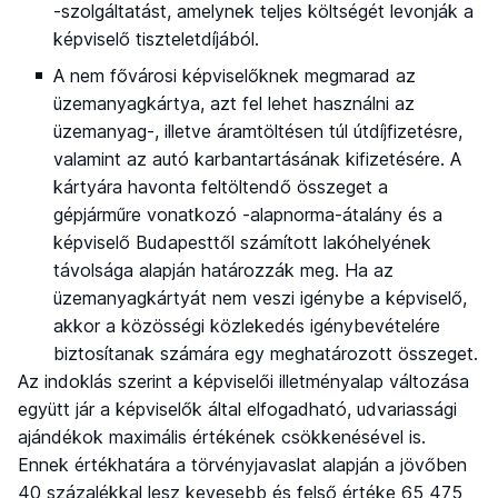
-szolgáltatást, amelynek teljes költségét levonják a
képviselő tiszteletdíjából.
A nem fővárosi képviselőknek megmarad az
üzemanyagkártya, azt fel lehet használni az
üzemanyag-, illetve áramtöltésen túl útdíjfizetésre,
valamint az autó karbantartásának kifizetésére. A
kártyára havonta feltöltendő összeget a
gépjárműre vonatkozó -alapnorma-átalány és a
képviselő Budapesttől számított lakóhelyének
távolsága alapján határozzák meg. Ha az
üzemanyagkártyát nem veszi igénybe a képviselő,
akkor a közösségi közlekedés igénybevételére
biztosítanak számára egy meghatározott összeget.
Az indoklás szerint a képviselői illetményalap változása
együtt jár a képviselők által elfogadható, udvariassági
ajándékok maximális értékének csökkenésével is.
Ennek értékhatára a törvényjavaslat alapján a jövőben
40 százalékkal lesz kevesebb és felső értéke 65 475