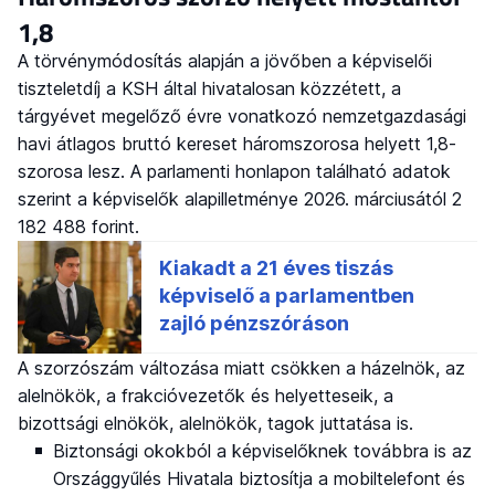
1,8
A törvénymódosítás alapján a jövőben a képviselői
tiszteletdíj a KSH által hivatalosan közzétett, a
tárgyévet megelőző évre vonatkozó nemzetgazdasági
havi átlagos bruttó kereset háromszorosa helyett 1,8-
szorosa lesz. A parlamenti honlapon található adatok
szerint a képviselők alapilletménye 2026. márciusától 2
182 488 forint.
A szorzószám változása miatt csökken a házelnök, az
alelnökök, a frakcióvezetők és helyetteseik, a
bizottsági elnökök, alelnökök, tagok juttatása is.
Biztonsági okokból a képviselőknek továbbra is az
Országgyűlés Hivatala biztosítja a mobiltelefont és