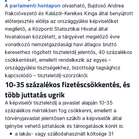
A
parlamenti honlapon
olvasható, Bujdosó Andrea
frakcióvezető és Kalázdi-Kerekes Kinga által benyújtott
előterjesztés előírja az országgyűlési képviselőket
megillető, a Központi Statisztikai Hivatal által
hivatalosan közzétett, a tárgyévet megelőző évre
vonatkozó nemzetgazdasági havi átlagos bruttó
keresethez rögzített tiszteletdíj jelentős, 40 százalékos
csökkentését, emellett rendelkezik az egyes –
országgyűlési tisztségekhez, bizottsági tagsághoz
kapcsolódó – tiszteletdíj-szorzókról.
10-35 százalékos fizetéscsökkentés, és
több juttatás ugrik
A képviselői tiszteletdíj a javaslat alapján 10-35
százalékos mértékben fog csökkenni, emellett a
törvényjavaslat jelentősen szűkíti a képviselők által
igénybe vehető juttatások és támogatások körét is:
a lakás- vagy szállodahasznált költsége 31