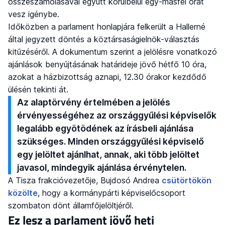
összeszámolásával együtt körülbelül egy-másfél órát
vesz igénybe.
Időközben a parlament honlapjára felkerült a Hallerné
által jegyzett döntés a köztársaságielnök-választás
kitűzéséről. A dokumentum szerint a jelölésre vonatkozó
ajánlások benyújtásának határideje jövő hétfő 10 óra,
azokat a házbizottság aznapi, 12.30 órakor kezdődő
ülésén tekinti át.
Az alaptörvény értelmében a jelölés
érvényességéhez az országgyűlési képviselők
legalább egyötödének az írásbeli ajánlása
szükséges. Minden országgyűlési képviselő
egy jelöltet ajánlhat, annak, aki több jelöltet
javasol, mindegyik ajánlása érvénytelen.
A Tisza frakcióvezetője, Bujdosó Andrea
csütörtökön
közölte
, hogy a kormánypárti képviselőcsoport
szombaton dönt államfőjelöltjéről.
Ez lesz a parlament jövő heti