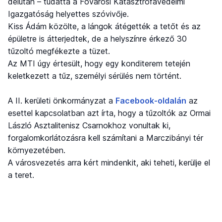
délután – tudatta a Fővárosi Katasztrófavédelmi
Igazgatóság helyettes szóvivője.
Kiss Ádám közölte, a lángok átégették a tetőt és az
épületre is átterjedtek, de a helyszínre érkező 30
tűzoltó megfékezte a tüzet.
Az MTI úgy értesült, hogy egy konditerem tetején
keletkezett a tűz, személyi sérülés nem történt.
A II. kerületi önkormányzat a
Facebook-oldalán
az
esettel kapcsolatban azt írta, hogy a tűzoltók az Ormai
László Asztalitenisz Csarnokhoz vonultak ki,
forgalomkorlátozásra kell számítani a Marczibányi tér
környezetében.
A városvezetés arra kért mindenkit, aki teheti, kerülje el
a teret.