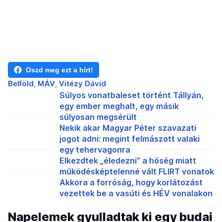
Oszd meg ezt a hírt!
Belföld
MÁV
Vitézy Dávid
Súlyos vonatbaleset történt Tállyán,
egy ember meghalt, egy másik
súlyosan megsérült
Nekik akar Magyar Péter szavazati
jogot adni: megint felmászott valaki
egy tehervagonra
Elkezdtek „éledezni” a hőség miatt
működésképtelenné vált FLIRT vonatok
Akkora a forróság, hogy korlátozást
vezettek be a vasúti és HÉV vonalakon
Napelemek gyulladtak ki egy budai