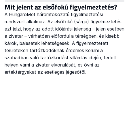
Mit jelent az elsőfokú figyelmeztetés?
A HungaroMet háromfokozatú figyelmeztetési
rendszert alkalmaz. Az elsőfokú (sárga) figyelmeztetés
azt jelzi, hogy az adott időjárási jelenség – jelen esetben
a zivatar – várhatóan előfordul a térségben, és kisebb
károk, balesetek lehetségesek. A figyelmeztetett
területeken tartózkodóknak érdemes kerülni a
szabadban való tartózkodást villámlás idején, fedett
helyen várni a zivatar elvonulását, és óvni az
értéktárgyakat az esetleges jégesőtől.