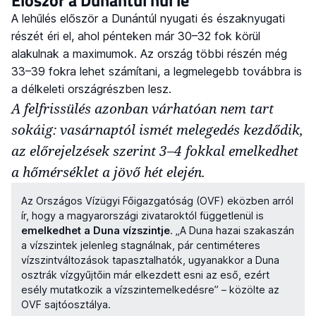
Először a Dunántúl hűl le
A lehűlés először a Dunántúl nyugati és északnyugati
részét éri el, ahol pénteken már 30–32 fok körül
alakulnak a maximumok. Az ország többi részén még
33–39 fokra lehet számítani, a legmelegebb továbbra is
a délkeleti országrészben lesz.
A felfrissülés azonban várhatóan nem tart
sokáig: vasárnaptól ismét melegedés kezdődik,
az előrejelzések szerint 3–4 fokkal emelkedhet
a hőmérséklet a jövő hét elején.
Az Országos Vízügyi Főigazgatóság (OVF) eközben arról
ír, hogy a magyarországi zivataroktól függetlenül is
emelkedhet a Duna vízszintje
. „A Duna hazai szakaszán
a vízszintek jelenleg stagnálnak, pár centiméteres
vízszintváltozások tapasztalhatók, ugyanakkor a Duna
osztrák vízgyűjtőin már elkezdett esni az eső, ezért
esély mutatkozik a vízszintemelkedésre” – közölte az
OVF sajtóosztálya.