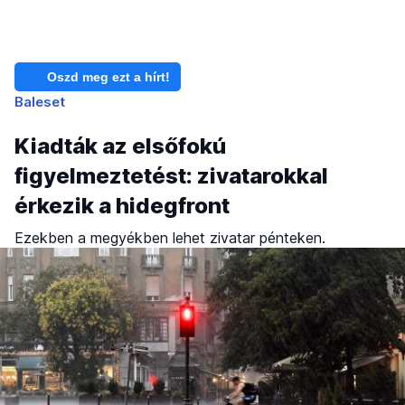
Oszd meg ezt a hírt!
Baleset
Kiadták az elsőfokú
figyelmeztetést: zivatarokkal
érkezik a hidegfront
Ezekben a megyékben lehet zivatar pénteken.