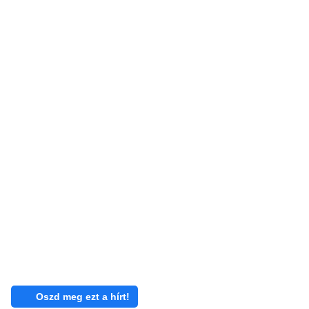
Oszd meg ezt a hírt!