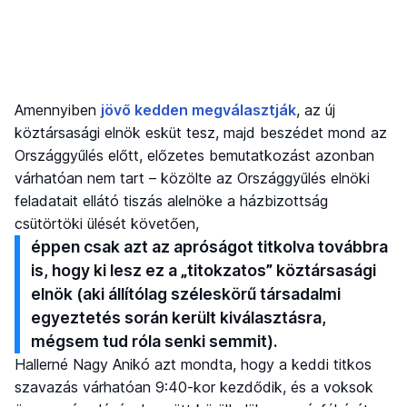
Amennyiben
jövő kedden megválasztják
, az új
köztársasági elnök esküt tesz, majd beszédet mond az
Országgyűlés előtt, előzetes bemutatkozást azonban
várhatóan nem tart – közölte az Országgyűlés elnöki
feladatait ellátó tiszás alelnöke a házbizottság
csütörtöki ülését követően,
éppen csak azt az apróságot titkolva továbbra
is, hogy ki lesz ez a „titokzatos” köztársasági
elnök (aki állítólag széleskörű társadalmi
egyeztetés során került kiválasztásra,
mégsem tud róla senki semmit).
Hallerné Nagy Anikó azt mondta, hogy a keddi titkos
szavazás várhatóan 9:40-kor kezdődik, és a voksok