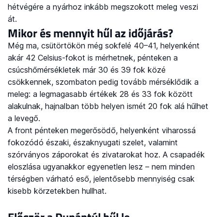
hétvégére a nyárhoz inkább megszokott meleg veszi
át.
Mikor és mennyit hűl az időjárás?
Még ma, csütörtökön még sokfelé 40–41, helyenként
akár 42 Celsius-fokot is mérhetnek, pénteken a
csúcshőmérsékletek már 30 és 39 fok közé
csökkennek, szombaton pedig tovább mérséklődik a
meleg: a legmagasabb értékek 28 és 33 fok között
alakulnak, hajnalban több helyen ismét 20 fok alá hűlhet
a levegő.
A front pénteken megerősödő, helyenként viharossá
fokozódó északi, északnyugati szelet, valamint
szórványos záporokat és zivatarokat hoz. A csapadék
eloszlása ugyanakkor egyenetlen lesz – nem minden
térségben várható eső, jelentősebb mennyiség csak
kisebb körzetekben hullhat.