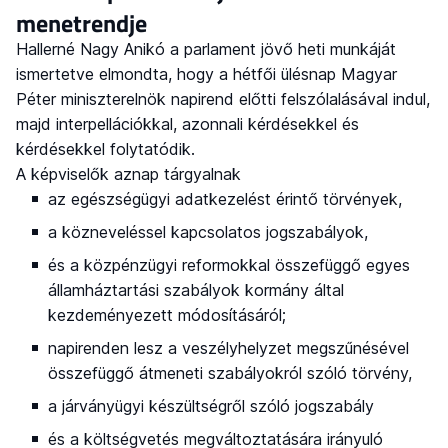
menetrendje
Hallerné Nagy Anikó a parlament jövő heti munkáját
ismertetve elmondta, hogy a hétfői ülésnap Magyar
Péter miniszterelnök napirend előtti felszólalásával indul,
majd interpellációkkal, azonnali kérdésekkel és
kérdésekkel folytatódik.
A képviselők aznap tárgyalnak
az egészségügyi adatkezelést érintő törvények,
a közneveléssel kapcsolatos jogszabályok,
és a közpénzügyi reformokkal összefüggő egyes
államháztartási szabályok kormány által
kezdeményezett módosításáról;
napirenden lesz a veszélyhelyzet megszűnésével
összefüggő átmeneti szabályokról szóló törvény,
a járványügyi készültségről szóló jogszabály
és a költségvetés megváltoztatására irányuló