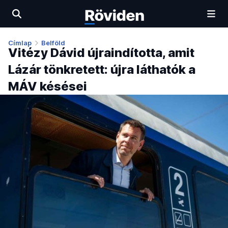
Címlap
Belföld
Vitézy Dávid újraindította, amit
Lázár tönkretett: újra láthatók a
MÁV késései