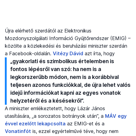
Újra elérhető szerdától az Elektronikus
Mozdonyszolgálati Információ Gyűjtőrendszer (EMIG) –
közölte a közlekedési és beruházási miniszter szerdán
a Facebook-oldalán.
Vitézy Dávid
azt írta, hogy
„gyakorlati és szimbolikus értelemben is
fontos lépésről van szó: ha nem is a
legkorszerűbb módon, nem is a korábbival
teljesen azonos funkciókkal, de újra lehet valós
idejű információkat kapni az egyes vonatok
helyzetéről és a késésekről”.
A miniszter emlékeztetett, hogy Lázár János
utasítására, „a sorozatos botrányok után”, a
MÁV
egy
évvel ezelőtt lekapcsolta
az EMIG-et és a
Vonatinfót
is, ezzel egyértelművé téve, hogy nem