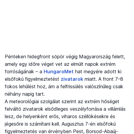
Pénteken hidegfront söpör végig Magyarország felett,
amely egy időre véget vet az elmúlt napok extrém
forróságának – a
HungaroMet
hat megyére adott ki
elsőfokú figyelmeztetést
zivatarok
miatt. A front 7–8
fokos lehűlést hoz, ám a felfrissülés valószínűleg csak
néhány napig tart.
A meteorológiai szolgálat szerint az extrém hőséget
felváltó zivatarok elsődleges veszélyforrása a villámlás
lesz, de helyenként erős, viharos széllökésekre és
jégesőre is számítani kell. Augusztus 7-én elsőfokú
figyelmeztetés van érvényben Pest, Borsod-Abaúj-