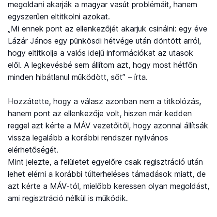
megoldani akarják a magyar vasút problémáit, hanem
egyszerűen eltitkolni azokat.
„Mi ennek pont az ellenkezőjét akarjuk csinálni: egy éve
Lázár János egy pünkösdi hétvége után döntött arról,
hogy eltitkolja a valós idejű információkat az utasok
elől. A legkevésbé sem állítom azt, hogy most hétfőn
minden hibátlanul működött, sőt” – írta.
Hozzátette, hogy a válasz azonban nem a titkolózás,
hanem pont az ellenkezője volt, hiszen már kedden
reggel azt kérte a MÁV vezetőitől, hogy azonnal állítsák
vissza legalább a korábbi rendszer nyilvános
elérhetőségét.
Mint jelezte, a felületet egyelőre csak regisztráció után
lehet elérni a korábbi túlterheléses támadások miatt, de
azt kérte a MÁV-tól, mielőbb keressen olyan megoldást,
ami regisztráció nélkül is működik.