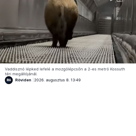
Vaddisznó lépked lefelé a mozgólépcsőn a 2-es metró Kossuth
téri megállójánál.
Röviden
2026. augusztus 8. 13:49