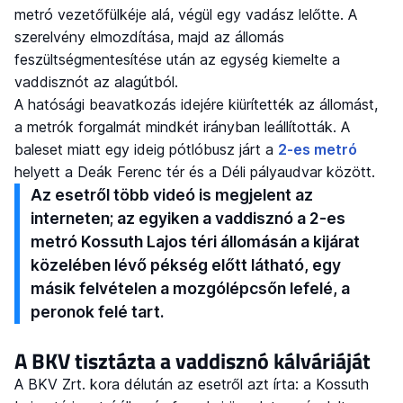
metró vezetőfülkéje alá, végül egy vadász lelőtte. A
szerelvény elmozdítása, majd az állomás
feszültségmentesítése után az egység kiemelte a
vaddisznót az alagútból.
A hatósági beavatkozás idejére kiürítették az állomást,
a metrók forgalmát mindkét irányban leállították. A
baleset miatt egy ideig pótlóbusz járt a
2-es metró
helyett a Deák Ferenc tér és a Déli pályaudvar között.
Az esetről több videó is megjelent az
interneten; az egyiken a vaddisznó a 2-es
metró Kossuth Lajos téri állomásán a kijárat
közelében lévő pékség előtt látható, egy
másik felvételen a mozgólépcsőn lefelé, a
peronok felé tart.
A BKV tisztázta a vaddisznó kálváriáját
A BKV Zrt. kora délután az esetről azt írta: a Kossuth