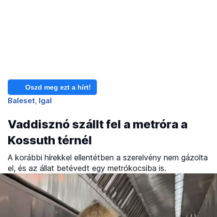
Oszd meg ezt a hírt!
Baleset
Igal
Vaddisznó szállt fel a metróra a
Kossuth térnél
A korábbi hírekkel ellentétben a szerelvény nem gázolta
el, és az állat betévedt egy metrókocsiba is.