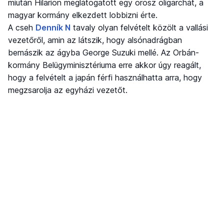
miután Hilarion meglátogatott egy orosz oligarchát, a
magyar kormány elkezdett lobbizni érte.
A cseh
Denník N
tavaly olyan felvételt közölt a vallási
vezetőről, amin az látszik, hogy alsónadrágban
bemászik az ágyba George Suzuki mellé. Az Orbán-
kormány Belügyminisztériuma erre akkor úgy reagált,
hogy a felvételt a japán férfi használhatta arra, hogy
megzsarolja az egyházi vezetőt.