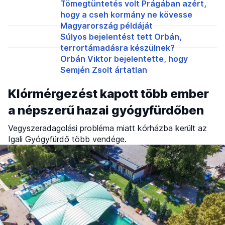
Tömegtüntetés volt Prágában azért,
hogy a cseh kormány ne kövesse
Magyarország példáját
Súlyos bejelentést tett Orbán,
terrortámadásra készülnek?
Orbán Viktor bejelentette, hogy
Semjén Zsolt ártatlan
Klórmérgezést kapott több ember
a népszerű hazai gyógyfürdőben
Vegyszeradagolási probléma miatt kórházba került az
Igali Gyógyfürdő több vendége.