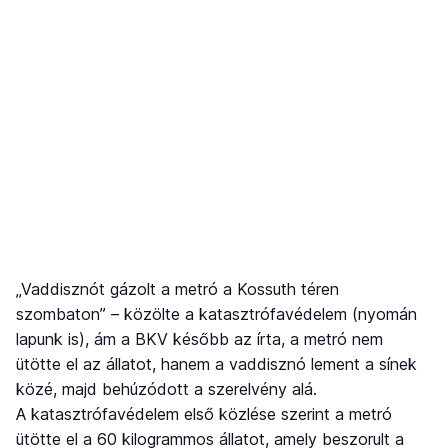
„Vaddisznót gázolt a metró a Kossuth téren
szombaton” – közölte a katasztrófavédelem (nyomán
lapunk is), ám a BKV később az írta, a metró nem
ütötte el az állatot, hanem a vaddisznó lement a sínek
közé, majd behúzódott a szerelvény alá.
A katasztrófavédelem első közlése szerint a metró
ütötte el a 60 kilogrammos állatot, amely beszorult a