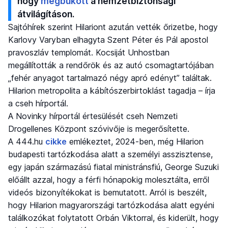
hogy
megbukott
a nemzetbiztonsági
átvilágításon.
Sajtóhírek szerint Hilariont azután vették őrizetbe, hogy
Karlovy Varyban elhagyta Szent Péter és Pál apostol
pravoszláv templomát. Kocsiját Unhostban
megállították a rendőrök és az autó csomagtartójában
„fehér anyagot tartalmazó négy apró edényt” találtak.
Hilarion metropolita a kábítószerbirtoklást tagadja – írja
a cseh hírportál.
A Novinky hírportál értesülését cseh Nemzeti
Drogellenes Központ szóvivője is megerősítette.
A 444.hu
cikke
emlékeztet, 2024-ben, még Hilarion
budapesti tartózkodása alatt a személyi asszisztense,
egy japán származású fiatal ministránsfiú, George Suzuki
előállt azzal, hogy a férfi hónapokig molesztálta, erről
videós bizonyítékokat is bemutatott. Arról is beszélt,
hogy Hilarion magyarországi tartózkodása alatt egyéni
találkozókat folytatott Orbán Viktorral, és kiderült, hogy