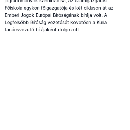
jogtudományok kandidátusa, az Államigazgatási
Főiskola egykori főigazgatója és két cikluson át az
Emberi Jogok Európai Bíróságának bírája volt. A
Legfelsőbb Bíróság vezetését követően a Kúria
tanácsvezető bírájaként dolgozott.