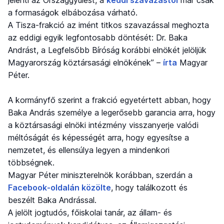
jelenti az Országgyűlést, a
keddi szavazástól
már csak
a formaságok elbábozása várható.
A Tisza-frakció az imént titkos szavazással meghozta
az eddigi egyik legfontosabb döntését: Dr. Baka
Andrást, a Legfelsőbb Bíróság korábbi elnökét jelöljük
Magyarország köztársasági elnökének” –
írta
Magyar
Péter.
A kormányfő szerint a frakció egyetértett abban, hogy
Baka András személye a legerősebb garancia arra, hogy
a köztársasági elnöki intézmény visszanyerje valódi
méltóságát és képességét arra, hogy egyesítse a
nemzetet, és ellensúlya legyen a mindenkori
többségnek.
Magyar Péter miniszterelnök korábban, szerdán a
Facebook-oldalán közölte
, hogy találkozott és
beszélt Baka Andrással.
A jelölt jogtudós, főiskolai tanár, az állam- és