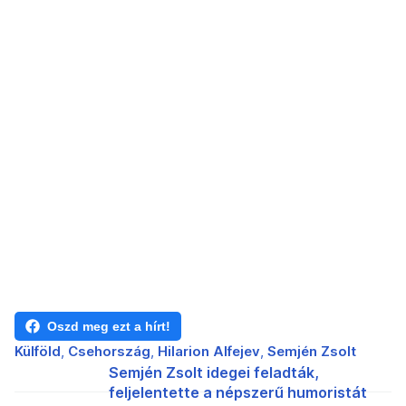
Oszd meg ezt a hírt!
Külföld
Csehország
Hilarion Alfejev
Semjén Zsolt
Semjén Zsolt idegei feladták,
feljelentette a népszerű humoristát