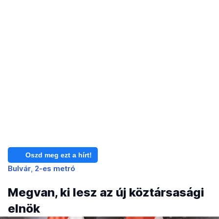
Oszd meg ezt a hírt!
Bulvár
2-es metró
Megvan, ki lesz az új köztársasági
elnök