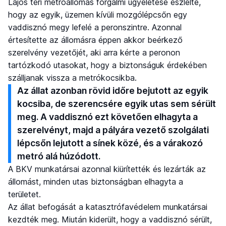
Lajos téri metróállomás forgalmi ügyeletese észlelte,
hogy az egyik, üzemen kívüli mozgólépcsőn egy
vaddisznó megy lefelé a peronszintre. Azonnal
értesítette az állomásra éppen akkor beérkező
szerelvény vezetőjét, aki arra kérte a peronon
tartózkodó utasokat, hogy a biztonságuk érdekében
szálljanak vissza a metrókocsikba.
Az állat azonban rövid időre bejutott az egyik
kocsiba, de szerencsére egyik utas sem sérült
meg. A vaddisznó ezt követően elhagyta a
szerelvényt, majd a pályára vezető szolgálati
lépcsőn lejutott a sínek közé, és a várakozó
metró alá húzódott.
A BKV munkatársai azonnal kiürítették és lezárták az
állomást, minden utas biztonságban elhagyta a
területet.
Az állat befogását a katasztrófavédelem munkatársai
kezdték meg. Miután kiderült, hogy a vaddisznó sérült,