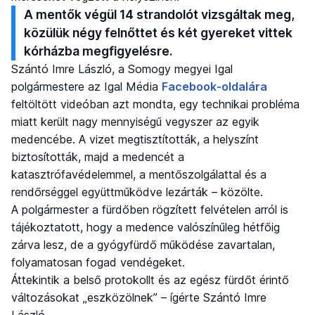
A mentők végül 14 strandolót vizsgáltak meg,
közülük négy felnőttet és két gyereket vittek
kórházba megfigyelésre.
Szántó Imre László, a Somogy megyei Igal
polgármestere az Igal Média
Facebook-oldalára
feltöltött videóban azt mondta, egy technikai probléma
miatt került nagy mennyiségű vegyszer az egyik
medencébe. A vizet megtisztították, a helyszínt
biztosították, majd a medencét a
katasztrófavédelemmel, a mentőszolgálattal és a
rendőrséggel együttműködve lezárták – közölte.
A polgármester a fürdőben rögzített felvételen arról is
tájékoztatott, hogy a medence valószínűleg hétfőig
zárva lesz, de a gyógyfürdő működése zavartalan,
folyamatosan fogad vendégeket.
Áttekintik a belső protokollt és az egész fürdőt érintő
változásokat „eszközölnek” – ígérte Szántó Imre