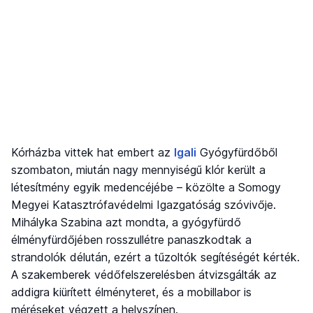
Kórházba vittek hat embert az
Igali
Gyógyfürdőből
szombaton, miután nagy mennyiségű klór került a
létesítmény egyik medencéjébe – közölte a Somogy
Megyei Katasztrófavédelmi Igazgatóság szóvivője.
Mihályka Szabina azt mondta, a gyógyfürdő
élményfürdőjében rosszullétre panaszkodtak a
strandolók délután, ezért a tűzoltók segítéségét kérték.
A szakemberek védőfelszerelésben átvizsgálták az
addigra kiürített élményteret, és a mobillabor is
méréseket végzett a helyszínen.