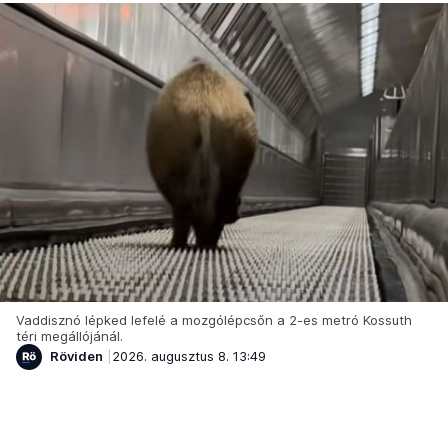
Vaddisznó lépked lefelé a mozgólépcsőn a 2-es metró Kossuth
téri megállójánál.
Röviden
2026. augusztus 8. 13:49