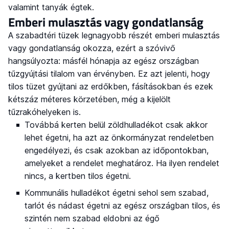
valamint tanyák égtek.
Emberi mulasztás vagy gondatlanság
A szabadtéri tüzek legnagyobb részét emberi mulasztás
vagy gondatlanság okozza, ezért a szóvivő
hangsúlyozta: másfél hónapja az egész országban
tűzgyújtási tilalom van érvényben. Ez azt jelenti, hogy
tilos tüzet gyújtani az erdőkben, fásításokban és ezek
kétszáz méteres körzetében, még a kijelölt
tűzrakóhelyeken is.
Továbbá kerten belül zöldhulladékot csak akkor
lehet égetni, ha azt az önkormányzat rendeletben
engedélyezi, és csak azokban az időpontokban,
amelyeket a rendelet meghatároz. Ha ilyen rendelet
nincs, a kertben tilos égetni.
Kommunális hulladékot égetni sehol sem szabad,
tarlót és nádast égetni az egész országban tilos, és
szintén nem szabad eldobni az égő