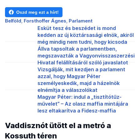
Oszd meg ezt a hírt!
Belföld
Forsthoffer Ágnes
Parlament
Esküt tesz és beszédet is mond
kedden az új köztársasági elnök, akiről
még mindig nem tudni, hogy kicsoda
Állva tapsoltak a parlamentben,
megszavazták a Vagyonvisszaszerzési
Hivatal felállításáról szóló javaslatot
Vizsgálják, mit kezdjen a parlament
azzal, hogy Magyar Péter
személyeskedik, majd a házelnök
elnémítja a válaszolókat
Magyar Péter: indul a „tisztítótűz-
művelet” – Az olasz maffia mintájára
lesz eltakarítva a Fidesz-maffia
Vaddisznót ütött el a metró a
Kossuth téren