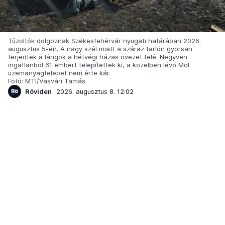
Tűzoltók dolgoznak Székesfehérvár nyugati határában 2026.
augusztus 5-én. A nagy szél miatt a száraz tarlón gyorsan
terjedtek a lángok a hétvégi házas övezet felé. Negyven
ingatlanból 61 embert telepítettek ki, a közelben lévő Mol
üzemanyagtelepet nem érte kár.
Fotó: MTI/Vasvári Tamás
Röviden
2026. augusztus 8. 12:02