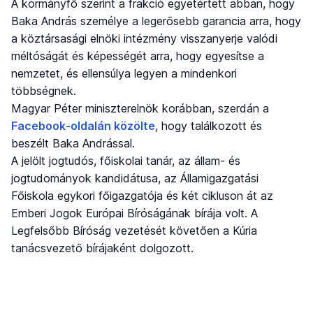
A kormányfő szerint a frakció egyetértett abban, hogy
Baka András személye a legerősebb garancia arra, hogy
a köztársasági elnöki intézmény visszanyerje valódi
méltóságát és képességét arra, hogy egyesítse a
nemzetet, és ellensúlya legyen a mindenkori
többségnek.
Magyar Péter miniszterelnök korábban, szerdán a
Facebook-oldalán közölte
, hogy találkozott és
beszélt Baka Andrással.
A jelölt jogtudós, főiskolai tanár, az állam- és
jogtudományok kandidátusa, az Államigazgatási
Főiskola egykori főigazgatója és két cikluson át az
Emberi Jogok Európai Bíróságának bírája volt. A
Legfelsőbb Bíróság vezetését követően a Kúria
tanácsvezető bírájaként dolgozott.