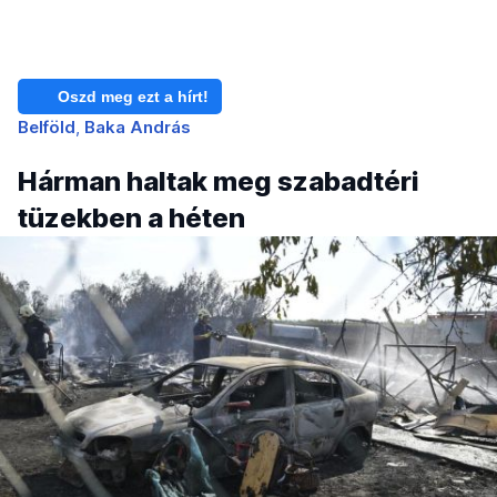
Oszd meg ezt a hírt!
Belföld
Baka András
Hárman haltak meg szabadtéri
tüzekben a héten