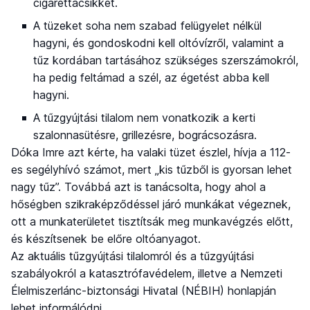
cigarettacsikket.
A tüzeket soha nem szabad felügyelet nélkül
hagyni, és gondoskodni kell oltóvízről, valamint a
tűz kordában tartásához szükséges szerszámokról,
ha pedig feltámad a szél, az égetést abba kell
hagyni.
A tűzgyújtási tilalom nem vonatkozik a kerti
szalonnasütésre, grillezésre, bográcsozásra.
Dóka Imre azt kérte, ha valaki tüzet észlel, hívja a 112-
es segélyhívó számot, mert „kis tűzből is gyorsan lehet
nagy tűz”. Továbbá azt is tanácsolta, hogy ahol a
hőségben szikraképződéssel járó munkákat végeznek,
ott a munkaterületet tisztítsák meg munkavégzés előtt,
és készítsenek be előre oltóanyagot.
Az aktuális tűzgyújtási tilalomról és a tűzgyújtási
szabályokról a katasztrófavédelem, illetve a Nemzeti
Élelmiszerlánc-biztonsági Hivatal (NÉBIH) honlapján
lehet informálódni.