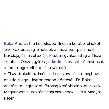
Baka Andrást
, a Legfelsőbb Bíróság korábbi elnökét
jelöli köztársasági elnöknek a Tisza párt parlamenti
frakciója, és mivel az új ciklusban gyakorlatilag a Tisza
jelenti az Országgyűlést, a
keddi szavazástól
már csak
a formaságok elbábozása várható.
A Tisza-frakció az imént titkos szavazással meghozta
az eddigi egyik legfontosabb döntését: Dr. Baka
Andrást, a Legfelsőbb Bíróság korábbi elnökét jelöljük
Magyarország köztársasági elnökének” –
írta
Magyar
Péter.