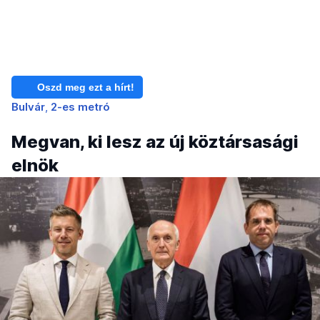
Oszd meg ezt a hírt!
Bulvár
2-es metró
Megvan, ki lesz az új köztársasági
elnök