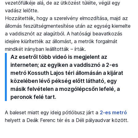
vezetőfülkéje alá, de az ütközést túlélte, végül egy
vadász lelőtte.
Hozzátették, hogy a szerelvény elmozdítása, majd az
állomás feszültségmentesítése után az egység kiemelte
a vaddisznót az alagútból. A hatósági beavatkozás
idejére kiürítették az állomást, a metrók forgalmát
mindkét irányban leállították – írták.
Az esetről több videó is megjelent az
interneten; az egyiken a vaddisznó a 2-es
metró Kossuth Lajos téri állomásán a kijárat
közelében lévő pékség előtt látható, egy
másik felvételen a mozgólépcsőn lefelé, a
peronok felé tart.
A baleset miatt egy ideig pótlóbusz járt a
2-es metró
helyett a Deák Ferenc tér és a Déli pályaudvar között.