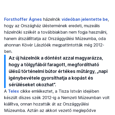
Forsthoffer Ágnes
házelnök
videóban jelentette be
,
hogy az Országház üléstermének eredeti, muzeális
házelnöki székét a továbbiakban nem fogja használni,
hanem átszállíttatja az Országgyűlési Múzeumba, oda
ahonnan Kövér Lászlóék megpattintották még 2012-
ben.
Az új házelnök a döntést azzal magyarázza,
hogy a tölgyfából faragott, megfordítható
ülésű történelmi bútor értékes műtárgy, „napi
igénybevétele gyorsíthatja a kopást és
sérüléseket okozhat”.
A
Telex
cikke emlékeztet, a Tisza István idejében
készült díszes szék 2012-ig a Nemzeti Múzeumban volt
kiállítva, onnan hozatták át az Országgyűlési
Múzeumba. Aztán az akkori vezető meglepődve