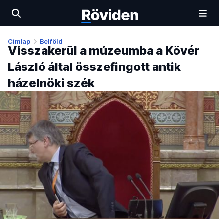
Címlap
Belföld
Visszakerül a múzeumba a Kövér
László által összefingott antik
házelnöki szék