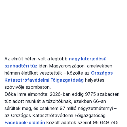
Az elmúlt héten volt a legtöbb
nagy kiterjedésű
szabadtéri tűz
idén Magyarországon, amelyekben
hárman életüket vesztették – közölte az
Országos
Katasztrófavédelmi Főigazgatóság
helyettes
szóvivője szombaton.
Dóka Imre elmondta: 2026-ban eddig 9775 szabadtéri
tűz adott munkát a tűzoltóknak, ezekben 66-an
sérültek meg, és csaknem 97 millió négyzetméternyi –
az Országos Katasztrófavédelmi Főigazgatóság
Facebook-oldalán
közölt adatok szerint 96 649 745