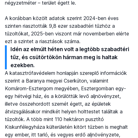
négyzetméter – terület égett le.
A korábban közölt adatok szerint 2024-ben éves
szinten riasztották 9,8 ezer szabadtéri tűzhöz a
tűzoltókat, 2025-ben viszont már novemberben elérte
ezt a szintet a riasztások száma.
Idén az elmúlt héten volt a legtöbb szabadtéri
tűz, és csütörtökön hárman meg is haltak
ezekben.
A katasztrófavédelem honlapján szereplő információk
szerint a Baranya megyei Cserkúton, valamint
Komárom-Esztergom megyében, Esztergomban egy-
egy hétvégi ház, és a körülöttük levő aljnövényzet,
illetve összehordott szemét égett, az épületek
átvizsgálásakor mindkét helyen holttestet találtak a
tűzoltók. A több mint 110 hektáron pusztító
Kiskunfélegyháza külterületén kitört tűzben is meghalt
egy ember, itt tarló, és vegyes erdő aljnövényzete,