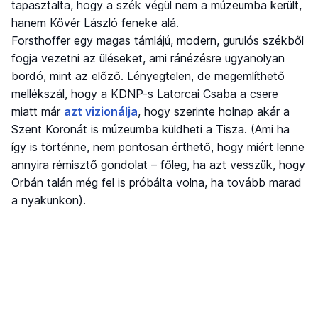
tapasztalta, hogy a szék végül nem a múzeumba került,
hanem Kövér László feneke alá.
Forsthoffer egy magas támlájú, modern, gurulós székből
fogja vezetni az üléseket, ami ránézésre ugyanolyan
bordó, mint az előző. Lényegtelen, de megemlíthető
mellékszál, hogy a KDNP-s Latorcai Csaba a csere
miatt már
azt vizionálja
, hogy szerinte holnap akár a
Szent Koronát is múzeumba küldheti a Tisza. (Ami ha
így is történne, nem pontosan érthető, hogy miért lenne
annyira rémisztő gondolat – főleg, ha azt vesszük, hogy
Orbán talán még fel is próbálta volna, ha tovább marad
a nyakunkon).