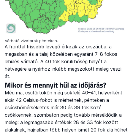
Várható zivatarok pénteken.
A fronttal frissebb levegő érkezik az országba: a
magasban és a talaj közelében egyaránt 7–8 fokos
lehűlés várható. A 40 fok körüli hőség helyét a
hétvégére a nyárhoz inkább megszokott meleg veszi
át.
Mikor és mennyit hűl az időjárás?
Még ma, csütörtökön még sokfelé 40–41, helyenként
akár 42 Celsius-fokot is mérhetnek, pénteken a
csúcshőmérsékletek már 30 és 39 fok közé
csökkennek, szombaton pedig tovább mérséklődik a
meleg: a legmagasabb értékek 28 és 33 fok között
alakulnak, hajnalban több helyen ismét 20 fok alá hűlhet