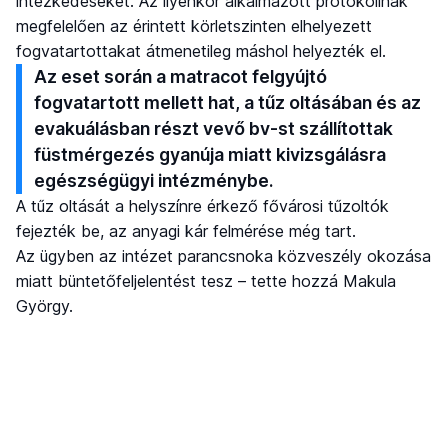
intézkedéseket. Az ilyenkor alkalmazott protokollnak
megfelelően az érintett körletszinten elhelyezett
fogvatartottakat átmenetileg máshol helyezték el.
Az eset során a matracot felgyújtó
fogvatartott mellett hat, a tűz oltásában és az
evakuálásban részt vevő bv-st szállítottak
füstmérgezés gyanúja miatt kivizsgálásra
egészségügyi intézménybe.
A tűz oltását a helyszínre érkező fővárosi tűzoltók
fejezték be, az anyagi kár felmérése még tart.
Az ügyben az intézet parancsnoka közveszély okozása
miatt büntetőfeljelentést tesz – tette hozzá Makula
György.