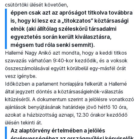
csütörtöki ülését követően,
éppen csak azt az apróságot titkolva továbbra
is, hogy ki lesz ez a „titokzatos” köztársasági
elnök (aki állítólag széleskörű társadalmi
egyeztetés során került kiválasztásra,
mégsem tud róla senki semmit).
Hallerné Nagy Anikó azt mondta, hogy a keddi titkos
szavazás várhatóan 9:40-kor kezdődik, és a voksok
összeszámolásával együtt körülbelül egy-másfél órát
vesz igénybe.
Időközben a parlament honlapjára felkerült a Hallerné
által jegyzett döntés a köztársaságielnök-választás
kitűzéséről. A dokumentum szerint a jelölésre vonatkozó
ajánlások benyújtásának határideje jövő hétfő 10 óra,
azokat a házbizottság aznapi, 12.30 órakor kezdődő
ülésén tekinti át.
Az alaptörvény értelmében a jelölés
érvényességéhez az országgyűlési képviselők