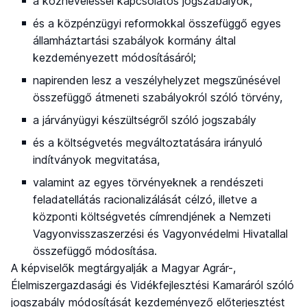
a közneveléssel kapcsolatos jogszabályok,
és a közpénzügyi reformokkal összefüggő egyes
államháztartási szabályok kormány által
kezdeményezett módosításáról;
napirenden lesz a veszélyhelyzet megszűnésével
összefüggő átmeneti szabályokról szóló törvény,
a járványügyi készültségről szóló jogszabály
és a költségvetés megváltoztatására irányuló
indítványok megvitatása,
valamint az egyes törvényeknek a rendészeti
feladatellátás racionalizálását célzó, illetve a
központi költségvetés címrendjének a Nemzeti
Vagyonvisszaszerzési és Vagyonvédelmi Hivatallal
összefüggő módosítása.
A képviselők megtárgyalják a Magyar Agrár-,
Élelmiszergazdasági és Vidékfejlesztési Kamaráról szóló
jogszabály módosítását kezdeményező előterjesztést