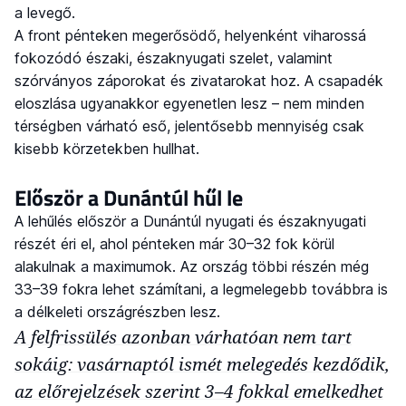
a levegő.
A front pénteken megerősödő, helyenként viharossá
fokozódó északi, északnyugati szelet, valamint
szórványos záporokat és zivatarokat hoz. A csapadék
eloszlása ugyanakkor egyenetlen lesz – nem minden
térségben várható eső, jelentősebb mennyiség csak
kisebb körzetekben hullhat.
Először a Dunántúl hűl le
A lehűlés először a Dunántúl nyugati és északnyugati
részét éri el, ahol pénteken már 30–32 fok körül
alakulnak a maximumok. Az ország többi részén még
33–39 fokra lehet számítani, a legmelegebb továbbra is
a délkeleti országrészben lesz.
A felfrissülés azonban várhatóan nem tart
sokáig: vasárnaptól ismét melegedés kezdődik,
az előrejelzések szerint 3–4 fokkal emelkedhet