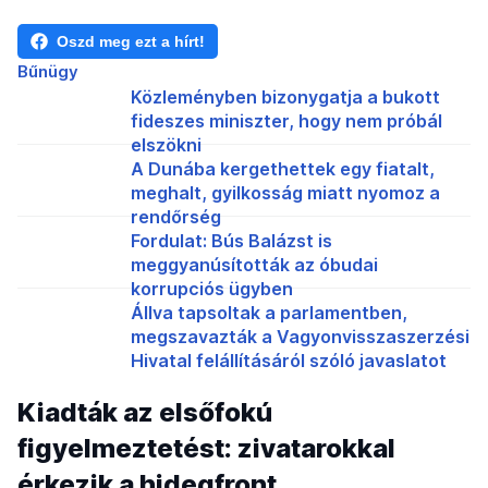
Oszd meg ezt a hírt!
Bűnügy
Közleményben bizonygatja a bukott
fideszes miniszter, hogy nem próbál
elszökni
A Dunába kergethettek egy fiatalt,
meghalt, gyilkosság miatt nyomoz a
rendőrség
Fordulat: Bús Balázst is
meggyanúsították az óbudai
korrupciós ügyben
Állva tapsoltak a parlamentben,
megszavazták a Vagyonvisszaszerzési
Hivatal felállításáról szóló javaslatot
Kiadták az elsőfokú
figyelmeztetést: zivatarokkal
érkezik a hidegfront