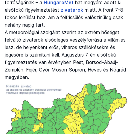
forróságának – a
HungaroMet
hat megyére adott ki
elsőfokú figyelmeztetést
zivatarok
miatt. A front 7–8
fokos lehűlést hoz, ám a felfrissülés valószínűleg csak
néhány napig tart.
A meteorológiai szolgálat szerint az extrém hőséget
felváltó zivatarok elsődleges veszélyforrása a villámlás
lesz, de helyenként erős, viharos széllökésekre és
jégesőre is számítani kell. Augusztus 7-én elsőfokú
figyelmeztetés van érvényben Pest, Borsod-Abaúj-
Zemplén, Fejér, Győr-Moson-Sopron, Heves és Nógrád
megyében.