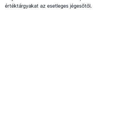
értéktárgyakat az esetleges jégesőtől.