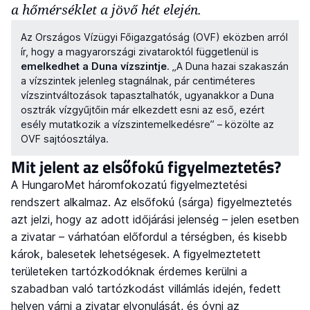
a hőmérséklet a jövő hét elején.
Az Országos Vízügyi Főigazgatóság (OVF) eközben arról
ír, hogy a magyarországi zivataroktól függetlenül is
emelkedhet a Duna vízszintje
. „A Duna hazai szakaszán
a vízszintek jelenleg stagnálnak, pár centiméteres
vízszintváltozások tapasztalhatók, ugyanakkor a Duna
osztrák vízgyűjtőin már elkezdett esni az eső, ezért
esély mutatkozik a vízszintemelkedésre” – közölte az
OVF sajtóosztálya.
Mit jelent az elsőfokú figyelmeztetés?
A HungaroMet háromfokozatú figyelmeztetési
rendszert alkalmaz. Az elsőfokú (sárga) figyelmeztetés
azt jelzi, hogy az adott időjárási jelenség – jelen esetben
a zivatar – várhatóan előfordul a térségben, és kisebb
károk, balesetek lehetségesek. A figyelmeztetett
területeken tartózkodóknak érdemes kerülni a
szabadban való tartózkodást villámlás idején, fedett
helyen várni a zivatar elvonulását, és óvni az