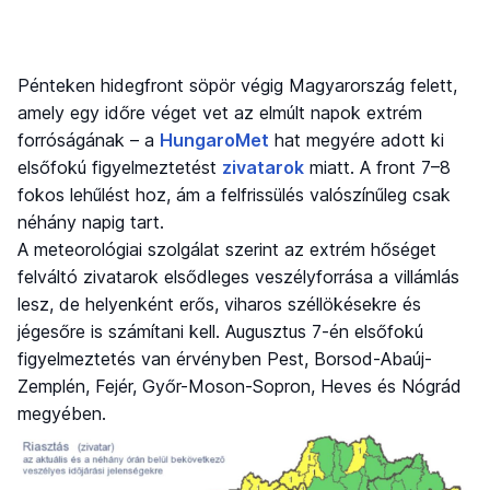
Pénteken hidegfront söpör végig Magyarország felett,
amely egy időre véget vet az elmúlt napok extrém
forróságának – a
HungaroMet
hat megyére adott ki
elsőfokú figyelmeztetést
zivatarok
miatt. A front 7–8
fokos lehűlést hoz, ám a felfrissülés valószínűleg csak
néhány napig tart.
A meteorológiai szolgálat szerint az extrém hőséget
felváltó zivatarok elsődleges veszélyforrása a villámlás
lesz, de helyenként erős, viharos széllökésekre és
jégesőre is számítani kell. Augusztus 7-én elsőfokú
figyelmeztetés van érvényben Pest, Borsod-Abaúj-
Zemplén, Fejér, Győr-Moson-Sopron, Heves és Nógrád
megyében.