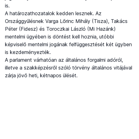
is.
A határozathozatalok kedden lesznek. Az
Országgyűlésnek Varga Lőrinc Mihály (Tisza), Takács
Péter (Fidesz) és Toroczkai László (Mi Hazánk)
mentelmi ügyében is döntést kell hoznia, utóbbi
képviselő mentelmi jogának felfüggesztését két ügyben
is kezdeményezték.
A parlament várhatóan az általános forgalmi adóról,
illetve a szakképzésről szóló törvény általános vitájával
zárja jövő heti, kétnapos ülését.