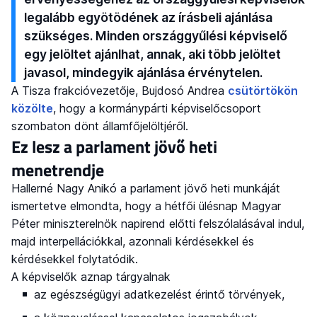
legalább egyötödének az írásbeli ajánlása
szükséges. Minden országgyűlési képviselő
egy jelöltet ajánlhat, annak, aki több jelöltet
javasol, mindegyik ajánlása érvénytelen.
A Tisza frakcióvezetője, Bujdosó Andrea
csütörtökön
közölte
, hogy a kormánypárti képviselőcsoport
szombaton dönt államfőjelöltjéről.
Ez lesz a parlament jövő heti
menetrendje
Hallerné Nagy Anikó a parlament jövő heti munkáját
ismertetve elmondta, hogy a hétfői ülésnap Magyar
Péter miniszterelnök napirend előtti felszólalásával indul,
majd interpellációkkal, azonnali kérdésekkel és
kérdésekkel folytatódik.
A képviselők aznap tárgyalnak
az egészségügyi adatkezelést érintő törvények,