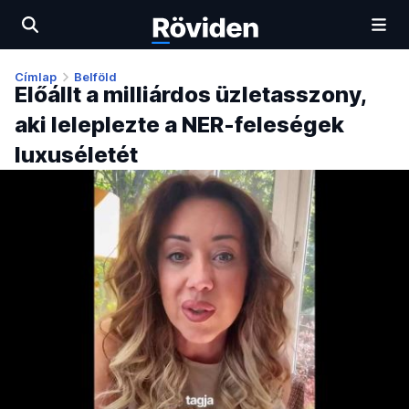
Címlap
Belföld
Előállt a milliárdos üzletasszony,
aki leleplezte a NER-feleségek
luxuséletét