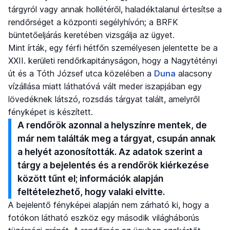
tárgyról vagy annak hollétéről, haladéktalanul értesítse a
rendőrséget a központi segélyhívón; a BRFK
büntetőeljárás keretében vizsgálja az ügyet.
Mint írták, egy férfi hétfőn személyesen jelentette be a
XXII. kerületi rendőrkapitányságon, hogy a Nagytétényi
út és a Tóth József utca közelében a
Duna
alacsony
vízállása miatt láthatóvá vált meder iszapjában egy
lövedéknek látszó, rozsdás tárgyat talált, amelyről
fényképet is készített.
A rendőrök azonnal a helyszínre mentek, de
már nem találták meg a tárgyat, csupán annak
a helyét azonosították. Az adatok szerint a
tárgy a bejelentés és a rendőrök kiérkezése
között tűnt el; információk alapján
feltételezhető, hogy valaki elvitte.
A bejelentő fényképei alapján nem zárható ki, hogy a
fotókon látható eszköz egy második világháborús