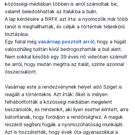
közösségi-médiában többen is arról számoltak be,
valamit beledobhattak az italukba a bulin.
A lap kérdésére a BRFK azt írta: a nyomozók már több
tanút is meghallhattak, és céljuk a történtek teljeskörű
tisztázása.
Egy fiatal még
vasárnap posztolt arról
, hogy a húgát
valószínűleg tudtán kívül bedrogozhatták a buli alatt.
Nem sokkal később egy 39 éves nő videóban számolt
be arról, hogy miután megitta az italát, szinte azonnal
összecsuklott.
Vasárnap este a rendezvénynek helyet adó Sziget is
reagált a történtekre. Azt írták: őket is mélyen
felháborították a közösségi médiában megjelent
beszámolók, és mindenkit, aki ilyen esettel érintett, arra
bátorítanak, hogy forduljon a rendőrséghez. A maguk
részéről segíteni fogják a nyomozóhatóság munkáját.
Azt is hozzátették, hogy évek óta ugyanazokkal a