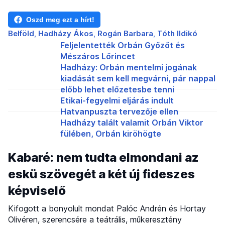
Oszd meg ezt a hírt!
Belföld
Hadházy Ákos
Rogán Barbara
Tóth Ildikó
Feljelentették Orbán Győzőt és
Mészáros Lőrincet
Hadházy: Orbán mentelmi jogának
kiadását sem kell megvárni, pár nappal
előbb lehet előzetesbe tenni
Etikai-fegyelmi eljárás indult
Hatvanpuszta tervezője ellen
Hadházy talált valamit Orbán Viktor
fülében, Orbán kiröhögte
Kabaré: nem tudta elmondani az
eskü szövegét a két új fideszes
képviselő
Kifogott a bonyolult mondat Palóc Andrén és Hortay
Olivéren, szerencsére a teátrális, műkeresztény