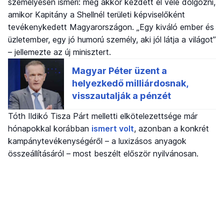
személyesen ismeri: még akkor kezdett el vele dolgozni,
amikor Kapitány a Shellnél területi képviselőként
tevékenykedett Magyarországon. „Egy kiváló ember és
üzletember, egy jó humorú személy, aki jól látja a világot”
– jellemezte az új minisztert.
Tóth Ildikó Tisza Párt melletti elkötelezettsége már
hónapokkal korábban
ismert volt
, azonban a konkrét
kampánytevékenységéről – a luxizásos anyagok
összeállításáról – most beszélt először nyilvánosan.