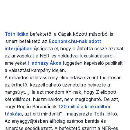
Tóth Ildikó
befektető, a
Cápák között
műsorból is
ismert befektető az
Economx.hu-nak adott
interjújában
újságolta el, hogy ő állította össze azokat
az anyagokat a NER-es holdudvar luxuskiadásairól,
amelyeket
Hadházy Ákos
független képviselő publikált
a választási kampány idején.
A milliárdos üzletasszony elmondása szerint tudatosan
az érthető, kézzelfogható üzenetekre helyezte a
hangsúlyt. „Ha azt mondom XY-nak, hogy Z ellopott
kétmilliárdot, húszmilliárdot, nem megfogható. De azt,
hogy Rogán Barbarának
120 millió a krokodilbőr
táskája
, azt érti mindenki” – magyarázta Tóth Ildikó.
Az anyaggyűjtésben állítólag számos barátja és
ismerőse segédkezett. A befektető szerint a NER-es