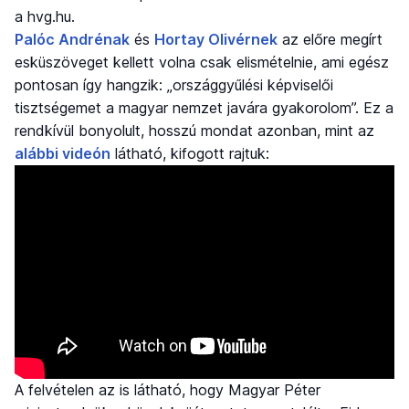
a hvg.hu.
Palóc Andrénak
és
Hortay Olivérnek
az előre megírt
esküszöveget kellett volna csak elismételnie, ami egész
pontosan így hangzik: „országgyűlési képviselői
tisztségemet a magyar nemzet javára gyakorolom”. Ez a
rendkívül bonyolult, hosszú mondat azonban, mint az
alábbi videón
látható, kifogott rajtuk:
A felvételen az is látható, hogy Magyar Péter