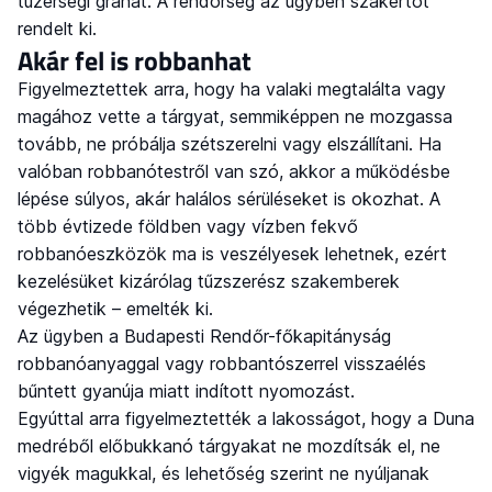
tüzérségi gránát. A rendőrség az ügyben szakértőt
rendelt ki.
Akár fel is robbanhat
Figyelmeztettek arra, hogy ha valaki megtalálta vagy
magához vette a tárgyat, semmiképpen ne mozgassa
tovább, ne próbálja szétszerelni vagy elszállítani. Ha
valóban robbanótestről van szó, akkor a működésbe
lépése súlyos, akár halálos sérüléseket is okozhat. A
több évtizede földben vagy vízben fekvő
robbanóeszközök ma is veszélyesek lehetnek, ezért
kezelésüket kizárólag tűzszerész szakemberek
végezhetik – emelték ki.
Az ügyben a Budapesti Rendőr-főkapitányság
robbanóanyaggal vagy robbantószerrel visszaélés
bűntett gyanúja miatt indított nyomozást.
Egyúttal arra figyelmeztették a lakosságot, hogy a Duna
medréből előbukkanó tárgyakat ne mozdítsák el, ne
vigyék magukkal, és lehetőség szerint ne nyúljanak