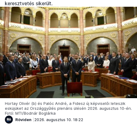
keresztvetés sikerült.
Hortay Olivér (b) és Palóc André, a Fidesz új képviselői leteszik
esküjüket az Országgyűlés plenáris ülésén 2026. augusztus 10-én.
Fotó: MTI/Bodnár Boglárka
Röviden
2026. augusztus 10. 18:22