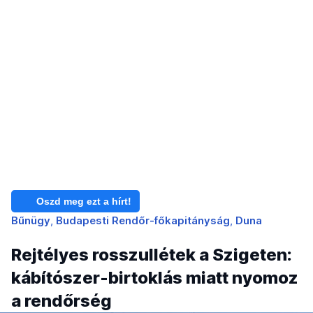
Oszd meg ezt a hírt!
Bűnügy
Budapesti Rendőr-főkapitányság
Duna
Rejtélyes rosszullétek a Szigeten:
kábítószer-birtoklás miatt nyomoz
a rendőrség