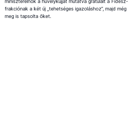
miniszterelnök a hüvelykujját mutatva gratulált a Fidesz-
frakciónak a két új „tehetséges igazoláshoz”, majd még
meg is tapsolta őket.