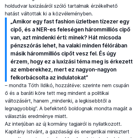
holdudvar luxizásáról szóló tartalmak érzékelhető
hatást váltottak ki a közvéleményben.
„Amikor egy fast fashion üzletben tízezer egy
cipő, és a NER-es feleségen hárommilliós cipő
van, azt mindenki érti: minek? Hát micsoda
pénzszórás lehet, ha valaki minden félórában
másik hárommilliós cipőt vesz fel. És úgy
érzem, hogy ez a luxizási téma meg is érkezett
az emberekhez, mert ez nagyon-nagyon
felkorbácsolta az indulatokat”
– mondta Tóth Ildikó, hozzátéve: szerinte nem csupán
ő és a baráti köre tett meg mindent a politikai
változásért, hanem „mindenki, a legkisebbtől a
legnagyobbig”. A befektető boldognak mondta magát a
választás eredménye miatt.
Az interjúban az új kormány tagjairól is nyilatkozott.
Kapitány Istvánt, a gazdasági és energetikai minisztert