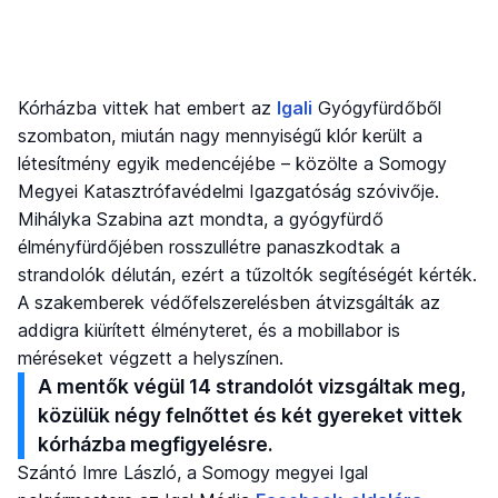
Kórházba vittek hat embert az
Igali
Gyógyfürdőből
szombaton, miután nagy mennyiségű klór került a
létesítmény egyik medencéjébe – közölte a Somogy
Megyei Katasztrófavédelmi Igazgatóság szóvivője.
Mihályka Szabina azt mondta, a gyógyfürdő
élményfürdőjében rosszullétre panaszkodtak a
strandolók délután, ezért a tűzoltók segítéségét kérték.
A szakemberek védőfelszerelésben átvizsgálták az
addigra kiürített élményteret, és a mobillabor is
méréseket végzett a helyszínen.
A mentők végül 14 strandolót vizsgáltak meg,
közülük négy felnőttet és két gyereket vittek
kórházba megfigyelésre.
Szántó Imre László, a Somogy megyei Igal