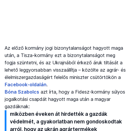
Az előző kormány jogi bizonytalanságot hagyott maga
után, a Tisza-kormány ezt a bizonytalanságot meg
fogja szüntetni, és az Ukrajnából érkező áruk tiltását a
lehető leggyorsabban visszaállítja – közölte az agrár- és
élelmiszergazdaságért felelős miniszter csütörtökön a
Facebook-oldalán
.
Bóna Szabolcs
azt írta, hogy a Fidesz-kormány súlyos
jogalkotási csapdát hagyott maga után a magyar
gazdáknak:
miközben éveken át hirdették a gazdák
védelmét, a gyakorlatban nem gondoskodtak
arról, hogy az ukrán agrártermékek