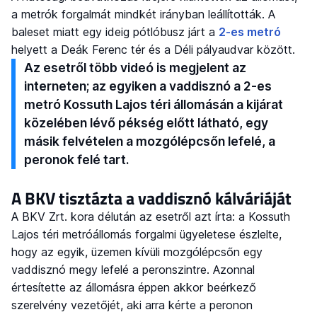
a metrók forgalmát mindkét irányban leállították. A
baleset miatt egy ideig pótlóbusz járt a
2-es metró
helyett a Deák Ferenc tér és a Déli pályaudvar között.
Az esetről több videó is megjelent az
interneten; az egyiken a vaddisznó a 2-es
metró Kossuth Lajos téri állomásán a kijárat
közelében lévő pékség előtt látható, egy
másik felvételen a mozgólépcsőn lefelé, a
peronok felé tart.
A BKV tisztázta a vaddisznó kálváriáját
A BKV Zrt. kora délután az esetről azt írta: a Kossuth
Lajos téri metróállomás forgalmi ügyeletese észlelte,
hogy az egyik, üzemen kívüli mozgólépcsőn egy
vaddisznó megy lefelé a peronszintre. Azonnal
értesítette az állomásra éppen akkor beérkező
szerelvény vezetőjét, aki arra kérte a peronon