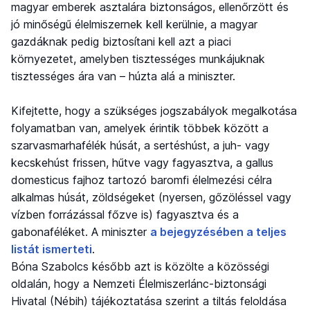
magyar emberek asztalára biztonságos, ellenőrzött és
jó minőségű élelmiszernek kell kerülnie, a magyar
gazdáknak pedig biztosítani kell azt a piaci
környezetet, amelyben tisztességes munkájuknak
tisztességes ára van – húzta alá a miniszter.
Kifejtette, hogy a szükséges jogszabályok megalkotása
folyamatban van, amelyek érintik többek között a
szarvasmarhafélék húsát, a sertéshúst, a juh- vagy
kecskehúst frissen, hűtve vagy fagyasztva, a gallus
domesticus fajhoz tartozó baromfi élelmezési célra
alkalmas húsát, zöldségeket (nyersen, gőzöléssel vagy
vízben forrázással főzve is) fagyasztva és a
gabonaféléket. A miniszter
a bejegyzésében a teljes
listát ismerteti
.
Bóna Szabolcs később azt is közölte a közösségi
oldalán, hogy a Nemzeti Élelmiszerlánc-biztonsági
Hivatal (Nébih) tájékoztatása szerint a tiltás feloldása