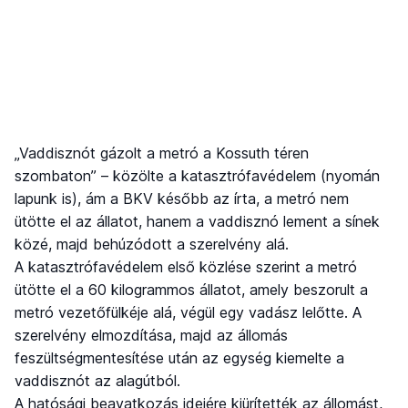
„Vaddisznót gázolt a metró a Kossuth téren
szombaton” – közölte a katasztrófavédelem (nyomán
lapunk is), ám a BKV később az írta, a metró nem
ütötte el az állatot, hanem a vaddisznó lement a sínek
közé, majd behúzódott a szerelvény alá.
A katasztrófavédelem első közlése szerint a metró
ütötte el a 60 kilogrammos állatot, amely beszorult a
metró vezetőfülkéje alá, végül egy vadász lelőtte. A
szerelvény elmozdítása, majd az állomás
feszültségmentesítése után az egység kiemelte a
vaddisznót az alagútból.
A hatósági beavatkozás idejére kiürítették az állomást,