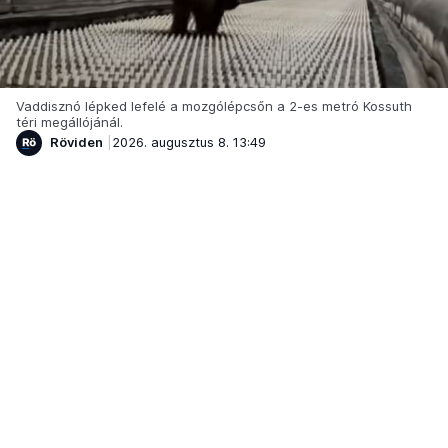
Vaddisznó lépked lefelé a mozgólépcsőn a 2-es metró Kossuth
téri megállójánál.
Röviden
2026. augusztus 8. 13:49