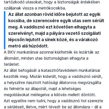
tartózkodó utasokat, hogy a biztonságuk érdekében
szálljanak vissza a metrókocsikba.
Az állat azonban rövid időre bejutott az egyik
kocsiba, de szerencsére egyik utas sem sérült
meg. A vaddisznó ezt követően elhagyta a
szerelvényt, majd a pályára vezető szolgálati
lépcsőn lejutott a sínek közé, és a várakozó
metró alá húzódott.
A BKV munkatársai azonnal kiürítették és lezárták az
állomást, minden utas biztonságban elhagyta a
területet.
Az állat befogását a katasztrófavédelem munkatársai
kezdték meg. Miután kiderült, hogy a vaddisznó sérült,
a helyszínre riasztott hatósági állatorvos megvizsgálta
és felmérte az állapotát, majd a lehetséges
megoldásokat mérlegelve a kilövés mellett döntött.
Azt egyelőre nem tudni, hogy a vaddisznó hol szerezte
a sérüléseit, illetve, miért tévedt be az állomásra – áll a