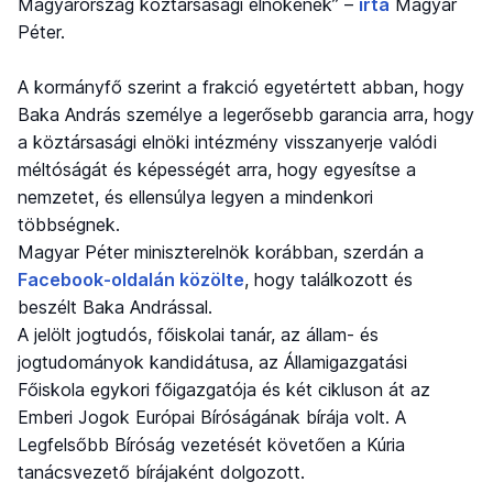
Magyarország köztársasági elnökének” –
írta
Magyar
Péter.
A kormányfő szerint a frakció egyetértett abban, hogy
Baka András személye a legerősebb garancia arra, hogy
a köztársasági elnöki intézmény visszanyerje valódi
méltóságát és képességét arra, hogy egyesítse a
nemzetet, és ellensúlya legyen a mindenkori
többségnek.
Magyar Péter miniszterelnök korábban, szerdán a
Facebook-oldalán közölte
, hogy találkozott és
beszélt Baka Andrással.
A jelölt jogtudós, főiskolai tanár, az állam- és
jogtudományok kandidátusa, az Államigazgatási
Főiskola egykori főigazgatója és két cikluson át az
Emberi Jogok Európai Bíróságának bírája volt. A
Legfelsőbb Bíróság vezetését követően a Kúria
tanácsvezető bírájaként dolgozott.