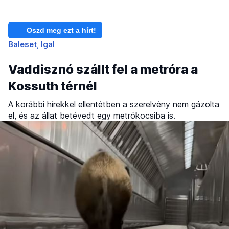
Oszd meg ezt a hírt!
Baleset
Igal
Vaddisznó szállt fel a metróra a
Kossuth térnél
A korábbi hírekkel ellentétben a szerelvény nem gázolta
el, és az állat betévedt egy metrókocsiba is.