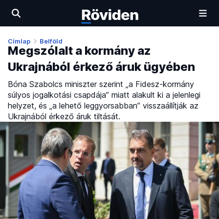
Címlap
Belföld
Megszólalt a kormány az
Ukrajnából érkező áruk ügyében
Bóna Szabolcs miniszter szerint „a Fidesz-kormány
súlyos jogalkotási csapdája” miatt alakult ki a jelenlegi
helyzet, és „a lehető leggyorsabban” visszaállítják az
Ukrajnából érkező áruk tiltását.