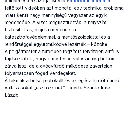
polgármestere az Igal Média
Facebook-oldalára
feltöltött videóban azt mondta, egy technikai probléma
miatt került nagy mennyiségű vegyszer az egyik
medencébe. A vizet megtisztították, a helyszínt
biztosították, majd a medencét a
katasztrófavédelemmel, a mentőszolgálattal és a
rendőrséggel együttműködve lezárták – közölte.
A polgármester a fürdőben rögzített felvételen arról is
tájékoztatott, hogy a medence valószínűleg hétfőig
zárva lesz, de a gyógyfürdő működése zavartalan,
folyamatosan fogad vendégeket.
Áttekintik a belső protokollt és az egész fürdőt érintő
változásokat „eszközölnek” – ígérte Szántó Imre
László.