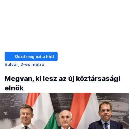
Oszd meg ezt a hírt!
Bulvár
2-es metró
Megvan, ki lesz az új köztársasági
elnök