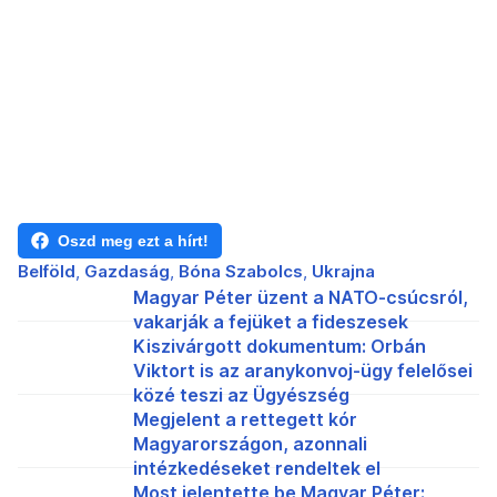
Oszd meg ezt a hírt!
Belföld
Gazdaság
Bóna Szabolcs
Ukrajna
Magyar Péter üzent a NATO-csúcsról,
vakarják a fejüket a fideszesek
Kiszivárgott dokumentum: Orbán
Viktort is az aranykonvoj-ügy felelősei
közé teszi az Ügyészség
Megjelent a rettegett kór
Magyarországon, azonnali
intézkedéseket rendeltek el
Most jelentette be Magyar Péter: