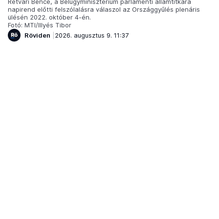
Rétvári Bence, a Belügyminisztérium parlamenti államtitkára
napirend előtti felszólalásra válaszol az Országgyűlés plenáris
ülésén 2022. október 4-én.
Fotó: MTI/Illyés Tibor
Röviden
2026. augusztus 9. 11:37