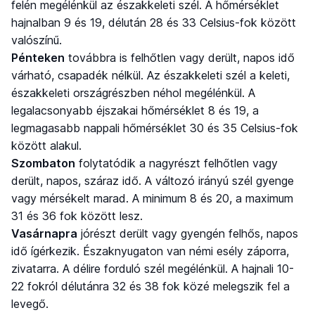
felén megélénkül az északkeleti szél. A hőmérséklet
hajnalban 9 és 19, délután 28 és 33 Celsius-fok között
valószínű.
Pénteken
továbbra is felhőtlen vagy derült, napos idő
várható, csapadék nélkül. Az északkeleti szél a keleti,
északkeleti országrészben néhol megélénkül. A
legalacsonyabb éjszakai hőmérséklet 8 és 19, a
legmagasabb nappali hőmérséklet 30 és 35 Celsius-fok
között alakul.
Szombaton
folytatódik a nagyrészt felhőtlen vagy
derült, napos, száraz idő. A változó irányú szél gyenge
vagy mérsékelt marad. A minimum 8 és 20, a maximum
31 és 36 fok között lesz.
Vasárnapra
jórészt derült vagy gyengén felhős, napos
idő ígérkezik. Északnyugaton van némi esély záporra,
zivatarra. A délire forduló szél megélénkül. A hajnali 10-
22 fokról délutánra 32 és 38 fok közé melegszik fel a
levegő.