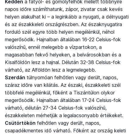
Kedden
a fátyol- és gomolyfelhők mellett többnyire
napos időre számíthatunk, zápor, zivatar csak kevés
helyen alakulhat ki – a leginkább a nyugati, a délnyugati
és az északkeleti országrészben. Az északnyugatira
forduló szél egyre több helyen megélénkül, néhol
megerősödik. Hajnalban általában 16-22 Celsius-fok
valószínű, ennél melegebb a vízpartokon, a
magasabban fekvő helyeken, a belvárosokban és a
Kisalföldön lesz a hajnal. Délután 32-38 Celsius-fok
várható, az Alföldön lesz a legmelegebb.
Szerdán
túlnyomóan felhőtlen vagy derült, napos,
száraz időre van kilátás. Az északi, északkeleti szél
többfelé megélénkül, főként a Tiszántúlon olykor
megerősödik. Hajnalban általában 17-24 Celsius-fok
várható, délután 27-34 Celsius-fok valószínű,
északkeleten mérhetjük a legalacsonyabb értékeket.
Csütörtökön
felhőtlen vagy derült, napos,
csapadékmentes idő várható. Főként az ország keleti