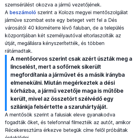
szemsérülést okozva a jármű vezetőjének.
A
beszámoló
szerint a Kolozs megyei mentőszolgálat
járműve szombat este egy beteget vett fel a Dés
városától 40 kilométerre lévő faluban, de a település
központjában két személyautóval eltorlaszolták az
útját, megállásra kényszerítették, és többen
rátámadtak.
A mentőorvos szerint csak azért úszták meg a
lincselést, mert a sofőrnek sikerült
megfordítania a járművet és a másik irányba
elmenekülni. Miután megérkeztek a dési
kórházba, a jármű vezetője maga is műtőbe
került, mivel az összetört szélvédő egy
szilánkja felsértette a szaruhártyáját.
A mentősök szerint a falusiak eleve gyanakodva
fogadták őket, és telefonnal filmezték az autót, amikor
Récekeresztúrra érkezve betegük címe felől próbáltak
érdeklődni.