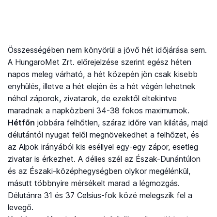
Összességében nem könyörül a jövő hét időjárása sem.
A HungaroMet Zrt. előrejelzése szerint egész héten
napos meleg várható, a hét közepén jön csak kisebb
enyhülés, illetve a hét elején és a hét végén lehetnek
néhol záporok, zivatarok, de ezektől eltekintve
maradnak a napközbeni 34-38 fokos maximumok.
Hétfőn
jobbára felhőtlen, száraz időre van kilátás, majd
délutántól nyugat felől megnövekedhet a felhőzet, és
az Alpok irányából kis eséllyel egy-egy zápor, esetleg
zivatar is érkezhet. A délies szél az Észak-Dunántúlon
és az Északi-középhegységben olykor megélénkül,
másutt többnyire mérsékelt marad a légmozgás.
Délutánra 31 és 37 Celsius-fok közé melegszik fel a
levegő.