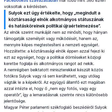
Facebookos szavazásában
már több mint 380 ezren
voksoltak a kérdésben.
Sulyok ezt úgy értékelte, hogy „megindult a
köztársasági elnök alkotmányos státuszának
és hatásköreinek politikai újraértelmezése”.
Az elnök szerint munkáját nem az minősíti, hogy hányan
támogatják személyét vagy működését, hanem az,
mennyire képes megtestesíteni a nemzeti egységet.
Hozzátette: a köztársasági elnök éppen azzal fejezi ki
ezt az egységet, hogy a politikai döntéseket közjogi
keretbe foglalja és alkotmányos rangot ad nekik.
A nemrégiben beiktatott miniszterekkel készült közös
fotókra Sulyok vagy rá sem kerülhetett, vagy utólag
vágták le a képekről. Az együgyű államfő ezt magában
azzal intézte el, hogy ő „nem egy fotós, vagy egy
operatőr”, így a lemaradásnak szerinte nincs különösebb
jelentősége.
Magyar Péter parlamenti székfoglaló beszédéről Sulyok