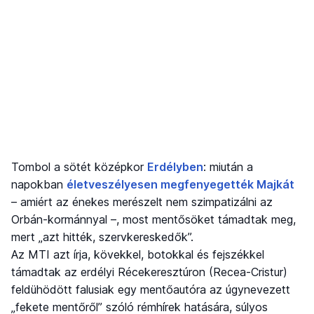
Tombol a sötét középkor
Erdélyben
: miután a
napokban
életveszélyesen megfenyegették Majkát
– amiért az énekes merészelt nem szimpatizálni az
Orbán-kormánnyal –, most mentősöket támadtak meg,
mert „azt hitték, szervkereskedők”.
Az MTI azt írja, kövekkel, botokkal és fejszékkel
támadtak az erdélyi Récekeresztúron (Recea-Cristur)
feldühödött falusiak egy mentőautóra az úgynevezett
„fekete mentőről” szóló rémhírek hatására, súlyos