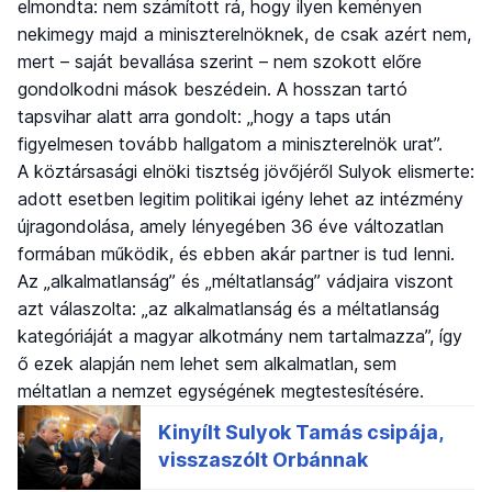
elmondta: nem számított rá, hogy ilyen keményen
nekimegy majd a miniszterelnöknek, de csak azért nem,
mert – saját bevallása szerint – nem szokott előre
gondolkodni mások beszédein. A hosszan tartó
tapsvihar alatt arra gondolt: „hogy a taps után
figyelmesen tovább hallgatom a miniszterelnök urat”.
A köztársasági elnöki tisztség jövőjéről Sulyok elismerte:
adott esetben legitim politikai igény lehet az intézmény
újragondolása, amely lényegében 36 éve változatlan
formában működik, és ebben akár partner is tud lenni.
Az „alkalmatlanság” és „méltatlanság” vádjaira viszont
azt válaszolta: „az alkalmatlanság és a méltatlanság
kategóriáját a magyar alkotmány nem tartalmazza”, így
ő ezek alapján nem lehet sem alkalmatlan, sem
méltatlan a nemzet egységének megtestesítésére.