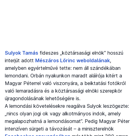
Sulyok Tamás
fideszes „köztársasági elnök” hosszú
interjút adott
Mészáros Lőrinc weboldalának
,
amelyben egyértelművé tette: nem áll szándékában
lemondani. Orbán nyakunkon maradt aláírója kitért a
Magyar Péterrel való viszonyára, a beiktatási fotókról
való lemaradásra és a köztársasági elnöki szerepkör
újragondolásának lehetőségére is.
A lemondási követelésekre reagálva Sulyok leszögezte:
„nincs olyan jogi ok vagy alkotmányos indok, amely
megalapozhatná a lemondásomat”. Pedig Magyar Péter
intenzíven sürgeti a távozását – a miniszterelnök