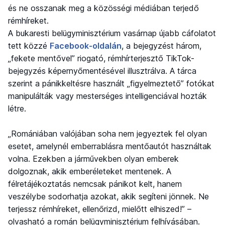
és ne osszanak meg a közösségi médiában terjedő
rémhíreket.
A bukaresti belügyminisztérium vasárnap újabb cáfolatot
tett közzé
Facebook-oldalán
, a bejegyzést három,
„fekete mentővel” riogató, rémhírterjesztő TikTok-
bejegyzés képernyőmentésével illusztrálva. A tárca
szerint a pánikkeltésre használt „figyelmeztető” fotókat
manipulálták vagy mesterséges intelligenciával hozták
létre.
„Romániában valójában soha nem jegyeztek fel olyan
esetet, amelynél emberrablásra mentőautót használtak
volna. Ezekben a járművekben olyan emberek
dolgoznak, akik emberéleteket mentenek. A
félretájékoztatás nemcsak pánikot kelt, hanem
veszélybe sodorhatja azokat, akik segíteni jönnek. Ne
terjessz rémhíreket, ellenőrizd, mielőtt elhiszed!” –
olvasható a román belügyminisztérium felhívásában.