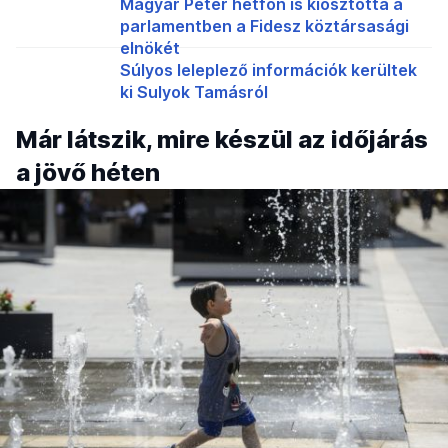
Magyar Péter hétfőn is kiosztotta a
parlamentben a Fidesz köztársasági
elnökét
Súlyos leleplező információk kerültek
ki Sulyok Tamásról
Már látszik, mire készül az időjárás
a jövő héten