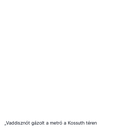
„Vaddisznót gázolt a metró a Kossuth téren