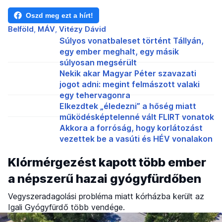
Oszd meg ezt a hírt!
Belföld
MÁV
Vitézy Dávid
Súlyos vonatbaleset történt Tállyán,
egy ember meghalt, egy másik
súlyosan megsérült
Nekik akar Magyar Péter szavazati
jogot adni: megint felmászott valaki
egy tehervagonra
Elkezdtek „éledezni” a hőség miatt
működésképtelenné vált FLIRT vonatok
Akkora a forróság, hogy korlátozást
vezettek be a vasúti és HÉV vonalakon
Klórmérgezést kapott több ember
a népszerű hazai gyógyfürdőben
Vegyszeradagolási probléma miatt kórházba került az
Igali Gyógyfürdő több vendége.