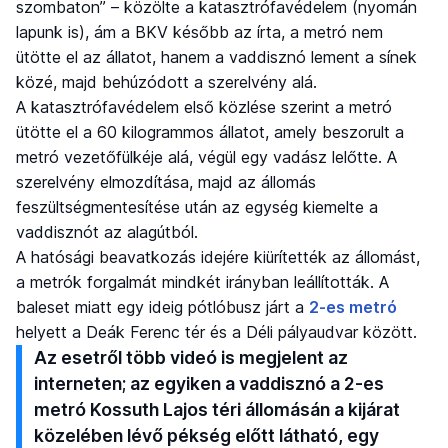
szombaton” – közölte a katasztrófavédelem (nyomán
lapunk is), ám a BKV később az írta, a metró nem
ütötte el az állatot, hanem a vaddisznó lement a sínek
közé, majd behúzódott a szerelvény alá.
A katasztrófavédelem első közlése szerint a metró
ütötte el a 60 kilogrammos állatot, amely beszorult a
metró vezetőfülkéje alá, végül egy vadász lelőtte. A
szerelvény elmozdítása, majd az állomás
feszültségmentesítése után az egység kiemelte a
vaddisznót az alagútból.
A hatósági beavatkozás idejére kiürítették az állomást,
a metrók forgalmát mindkét irányban leállították. A
baleset miatt egy ideig pótlóbusz járt a
2-es metró
helyett a Deák Ferenc tér és a Déli pályaudvar között.
Az esetről több videó is megjelent az
interneten; az egyiken a vaddisznó a 2-es
metró Kossuth Lajos téri állomásán a kijárat
közelében lévő pékség előtt látható, egy