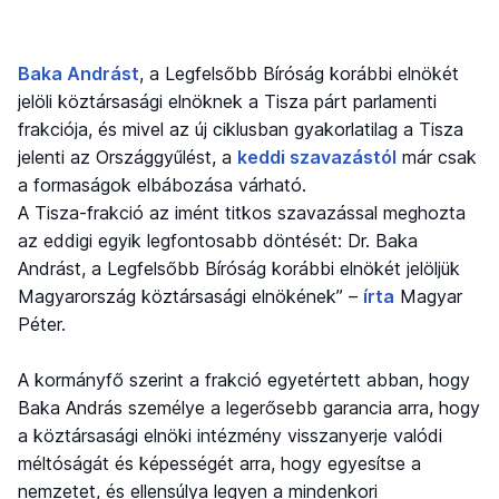
Baka Andrást
, a Legfelsőbb Bíróság korábbi elnökét
jelöli köztársasági elnöknek a Tisza párt parlamenti
frakciója, és mivel az új ciklusban gyakorlatilag a Tisza
jelenti az Országgyűlést, a
keddi szavazástól
már csak
a formaságok elbábozása várható.
A Tisza-frakció az imént titkos szavazással meghozta
az eddigi egyik legfontosabb döntését: Dr. Baka
Andrást, a Legfelsőbb Bíróság korábbi elnökét jelöljük
Magyarország köztársasági elnökének” –
írta
Magyar
Péter.
A kormányfő szerint a frakció egyetértett abban, hogy
Baka András személye a legerősebb garancia arra, hogy
a köztársasági elnöki intézmény visszanyerje valódi
méltóságát és képességét arra, hogy egyesítse a
nemzetet, és ellensúlya legyen a mindenkori