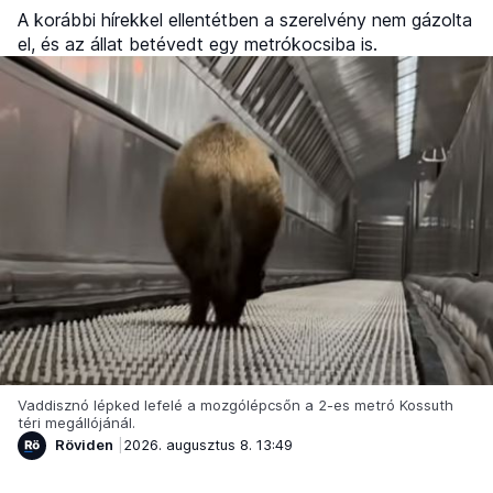
A korábbi hírekkel ellentétben a szerelvény nem gázolta
el, és az állat betévedt egy metrókocsiba is.
Vaddisznó lépked lefelé a mozgólépcsőn a 2-es metró Kossuth
téri megállójánál.
Röviden
2026. augusztus 8. 13:49