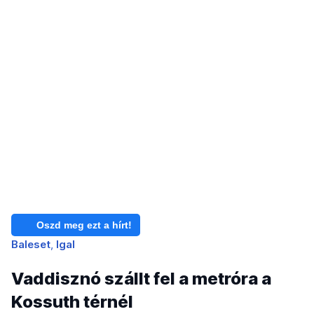
Oszd meg ezt a hírt!
Baleset
Igal
Vaddisznó szállt fel a metróra a
Kossuth térnél