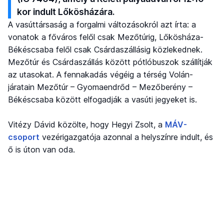
kor indult Lőkösházára.
A vasúttársaság a forgalmi változásokról azt írta: a
vonatok a főváros felől csak Mezőtúrig, Lőkösháza-
Békéscsaba felől csak Csárdaszállásig közlekednek.
Mezőtúr és Csárdaszállás között pótlóbuszok szállítják
az utasokat. A fennakadás végéig a térség Volán-
járatain Mezőtúr – Gyomaendrőd – Mezőberény –
Békéscsaba között elfogadják a vasúti jegyeket is.
Vitézy Dávid közölte, hogy Hegyi Zsolt, a
MÁV-
csoport
vezérigazgatója azonnal a helyszínre indult, és
ő is úton van oda.