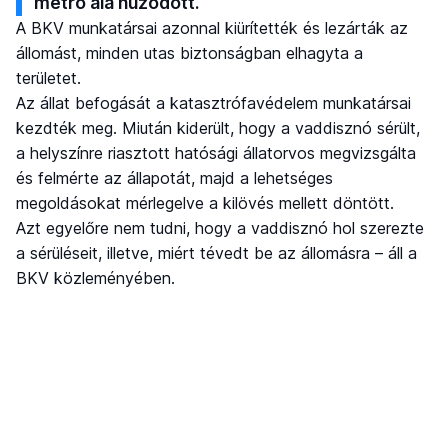
metró alá húzódott.
A BKV munkatársai azonnal kiürítették és lezárták az
állomást, minden utas biztonságban elhagyta a
területet.
Az állat befogását a katasztrófavédelem munkatársai
kezdték meg. Miután kiderült, hogy a vaddisznó sérült,
a helyszínre riasztott hatósági állatorvos megvizsgálta
és felmérte az állapotát, majd a lehetséges
megoldásokat mérlegelve a kilövés mellett döntött.
Azt egyelőre nem tudni, hogy a vaddisznó hol szerezte
a sérüléseit, illetve, miért tévedt be az állomásra – áll a
BKV közleményében.