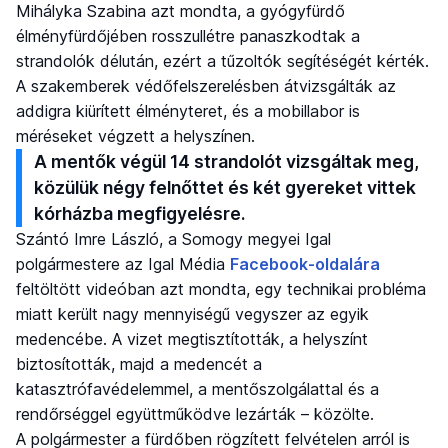
Mihályka Szabina azt mondta, a gyógyfürdő
élményfürdőjében rosszullétre panaszkodtak a
strandolók délután, ezért a tűzoltók segítéségét kérték.
A szakemberek védőfelszerelésben átvizsgálták az
addigra kiürített élményteret, és a mobillabor is
méréseket végzett a helyszínen.
A mentők végül 14 strandolót vizsgáltak meg,
közülük négy felnőttet és két gyereket vittek
kórházba megfigyelésre.
Szántó Imre László, a Somogy megyei Igal
polgármestere az Igal Média
Facebook-oldalára
feltöltött videóban azt mondta, egy technikai probléma
miatt került nagy mennyiségű vegyszer az egyik
medencébe. A vizet megtisztították, a helyszínt
biztosították, majd a medencét a
katasztrófavédelemmel, a mentőszolgálattal és a
rendőrséggel együttműködve lezárták – közölte.
A polgármester a fürdőben rögzített felvételen arról is