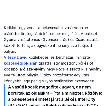
Kisiklott egy vonat a békéscsabai vasútvonalon
csütörtökön, legalább két ember megsérült. A baleset
Gyoma vasútállomás (Gyomaendrőd) és Csárdaszállás
között történt, az egyébként néhány éve felújított
pályán.
Vitézy Dávid
közlekedési és beruházási miniszter
közösségi oldalán
tudatta: egy mozdonyból és öt
kocsiból álló szerelvény négy kocsija siklott ki a néhány
éve felújított pályán. Vitézy hozzátette: egy utas
könnyebb, egy pedig súlyos sérüléseket szenvedett.
A vasúti kocsik megdőltek ugyan, de nem
borultak az oldalukra – írta a miniszter, közölve:
a balesetben érintett járat a Békés InterCity
(IC 7404), amely a Keleti pályaudvarról 12:10-