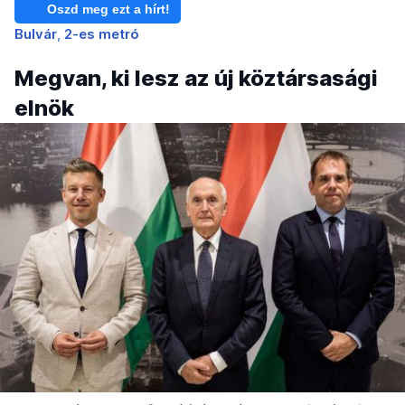
Oszd meg ezt a hírt!
Bulvár
2-es metró
Megvan, ki lesz az új köztársasági
elnök