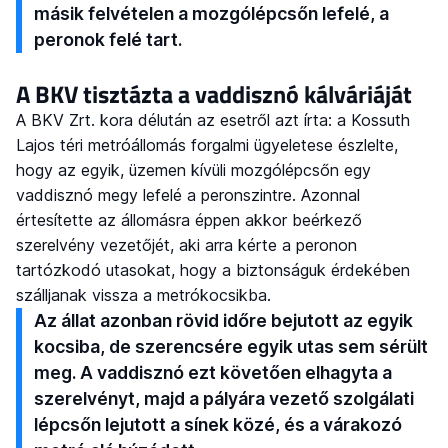
másik felvételen a mozgólépcsőn lefelé, a
peronok felé tart.
A BKV tisztázta a vaddisznó kálváriáját
A BKV Zrt. kora délután az esetről azt írta: a Kossuth
Lajos téri metróállomás forgalmi ügyeletese észlelte,
hogy az egyik, üzemen kívüli mozgólépcsőn egy
vaddisznó megy lefelé a peronszintre. Azonnal
értesítette az állomásra éppen akkor beérkező
szerelvény vezetőjét, aki arra kérte a peronon
tartózkodó utasokat, hogy a biztonságuk érdekében
szálljanak vissza a metrókocsikba.
Az állat azonban rövid időre bejutott az egyik
kocsiba, de szerencsére egyik utas sem sérült
meg. A vaddisznó ezt követően elhagyta a
szerelvényt, majd a pályára vezető szolgálati
lépcsőn lejutott a sínek közé, és a várakozó