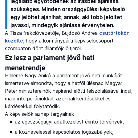
legalább egyötödének az írásbeli ajánlása
szükséges. Minden országgyűlési képviselő
egy jelöltet ajánlhat, annak, aki több jelöltet
javasol, mindegyik ajánlása érvénytelen.
A Tisza frakcióvezetője, Bujdosó Andrea
csütörtökön
közölte
, hogy a kormánypárti képviselőcsoport
szombaton dönt államfőjelöltjéről.
Ez lesz a parlament jövő heti
menetrendje
Hallerné Nagy Anikó a parlament jövő heti munkáját
ismertetve elmondta, hogy a hétfői ülésnap Magyar
Péter miniszterelnök napirend előtti felszólalásával indul,
majd interpellációkkal, azonnali kérdésekkel és
kérdésekkel folytatódik.
A képviselők aznap tárgyalnak
az egészségügyi adatkezelést érintő törvények,
a közneveléssel kapcsolatos jogszabályok,