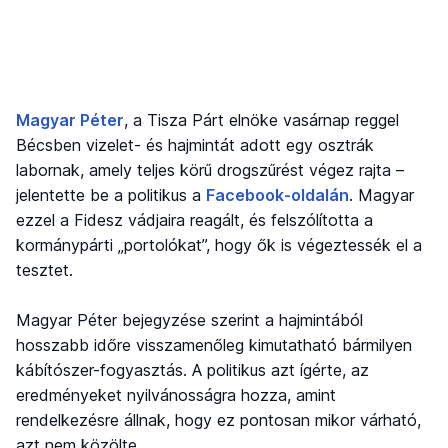
Magyar Péter
, a Tisza Párt elnöke vasárnap reggel
Bécsben vizelet- és hajmintát adott egy osztrák
labornak, amely teljes körű drogszűrést végez rajta –
jelentette be a politikus a
Facebook-oldalán
. Magyar
ezzel a Fidesz vádjaira reagált, és felszólította a
kormánypárti „portolókat”, hogy ők is végeztessék el a
tesztet.
Magyar Péter bejegyzése szerint a hajmintából
hosszabb időre visszamenőleg kimutatható bármilyen
kábítószer-fogyasztás. A politikus azt ígérte, az
eredményeket nyilvánosságra hozza, amint
rendelkezésre állnak, hogy ez pontosan mikor várható,
azt nem közölte.