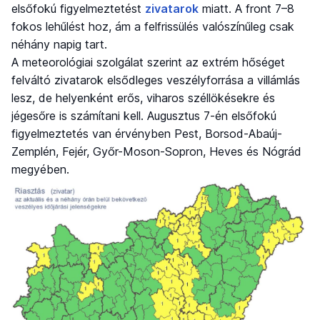
elsőfokú figyelmeztetést
zivatarok
miatt. A front 7–8
fokos lehűlést hoz, ám a felfrissülés valószínűleg csak
néhány napig tart.
A meteorológiai szolgálat szerint az extrém hőséget
felváltó zivatarok elsődleges veszélyforrása a villámlás
lesz, de helyenként erős, viharos széllökésekre és
jégesőre is számítani kell. Augusztus 7-én elsőfokú
figyelmeztetés van érvényben Pest, Borsod-Abaúj-
Zemplén, Fejér, Győr-Moson-Sopron, Heves és Nógrád
megyében.