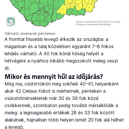
Várható zivatarok pénteken.
A fronttal frissebb levegő érkezik az országba: a
magasban és a talaj közelében egyaránt 7–8 fokos
lehűlés várható. A 40 fok körüli hőség helyét a
hétvégére a nyárhoz inkább megszokott meleg veszi
át.
Mikor és mennyit hűl az időjárás?
Még ma, csütörtökön még sokfelé 40–41, helyenként
akár 42 Celsius-fokot is mérhetnek, pénteken a
csúcshőmérsékletek már 30 és 39 fok közé
csökkennek, szombaton pedig tovább mérséklődik a
meleg: a legmagasabb értékek 28 és 33 fok között
alakulnak, hajnalban több helyen ismét 20 fok alá hűlhet
a levegő.