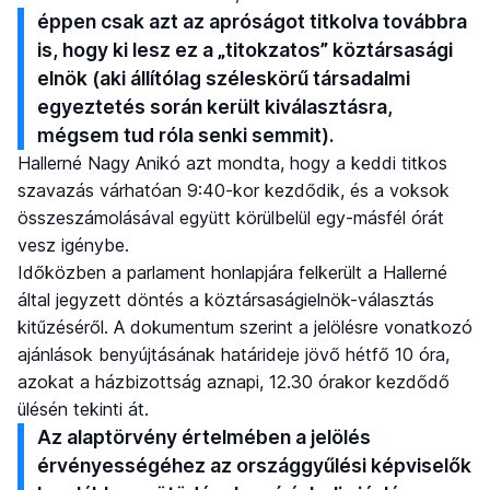
éppen csak azt az apróságot titkolva továbbra
is, hogy ki lesz ez a „titokzatos” köztársasági
elnök (aki állítólag széleskörű társadalmi
egyeztetés során került kiválasztásra,
mégsem tud róla senki semmit).
Hallerné Nagy Anikó azt mondta, hogy a keddi titkos
szavazás várhatóan 9:40-kor kezdődik, és a voksok
összeszámolásával együtt körülbelül egy-másfél órát
vesz igénybe.
Időközben a parlament honlapjára felkerült a Hallerné
által jegyzett döntés a köztársaságielnök-választás
kitűzéséről. A dokumentum szerint a jelölésre vonatkozó
ajánlások benyújtásának határideje jövő hétfő 10 óra,
azokat a házbizottság aznapi, 12.30 órakor kezdődő
ülésén tekinti át.
Az alaptörvény értelmében a jelölés
érvényességéhez az országgyűlési képviselők