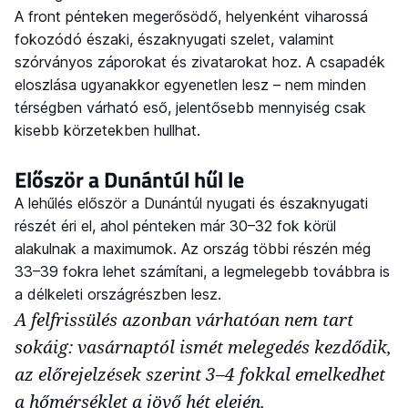
A front pénteken megerősödő, helyenként viharossá
fokozódó északi, északnyugati szelet, valamint
szórványos záporokat és zivatarokat hoz. A csapadék
eloszlása ugyanakkor egyenetlen lesz – nem minden
térségben várható eső, jelentősebb mennyiség csak
kisebb körzetekben hullhat.
Először a Dunántúl hűl le
A lehűlés először a Dunántúl nyugati és északnyugati
részét éri el, ahol pénteken már 30–32 fok körül
alakulnak a maximumok. Az ország többi részén még
33–39 fokra lehet számítani, a legmelegebb továbbra is
a délkeleti országrészben lesz.
A felfrissülés azonban várhatóan nem tart
sokáig: vasárnaptól ismét melegedés kezdődik,
az előrejelzések szerint 3–4 fokkal emelkedhet
a hőmérséklet a jövő hét elején.