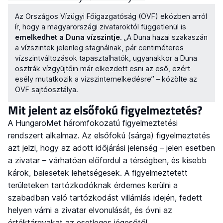
Az Országos Vízügyi Főigazgatóság (OVF) eközben arról
ír, hogy a magyarországi zivataroktól függetlenül is
emelkedhet a Duna vízszintje
. „A Duna hazai szakaszán
a vízszintek jelenleg stagnálnak, pár centiméteres
vízszintváltozások tapasztalhatók, ugyanakkor a Duna
osztrák vízgyűjtőin már elkezdett esni az eső, ezért
esély mutatkozik a vízszintemelkedésre” – közölte az
OVF sajtóosztálya.
Mit jelent az elsőfokú figyelmeztetés?
A HungaroMet háromfokozatú figyelmeztetési
rendszert alkalmaz. Az elsőfokú (sárga) figyelmeztetés
azt jelzi, hogy az adott időjárási jelenség – jelen esetben
a zivatar – várhatóan előfordul a térségben, és kisebb
károk, balesetek lehetségesek. A figyelmeztetett
területeken tartózkodóknak érdemes kerülni a
szabadban való tartózkodást villámlás idején, fedett
helyen várni a zivatar elvonulását, és óvni az
értéktárgyakat az esetleges jégesőtől.