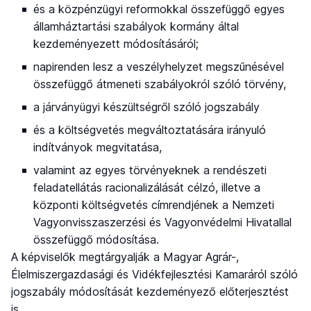
és a közpénzügyi reformokkal összefüggő egyes
államháztartási szabályok kormány által
kezdeményezett módosításáról;
napirenden lesz a veszélyhelyzet megszűnésével
összefüggő átmeneti szabályokról szóló törvény,
a járványügyi készültségről szóló jogszabály
és a költségvetés megváltoztatására irányuló
indítványok megvitatása,
valamint az egyes törvényeknek a rendészeti
feladatellátás racionalizálását célzó, illetve a
központi költségvetés címrendjének a Nemzeti
Vagyonvisszaszerzési és Vagyonvédelmi Hivatallal
összefüggő módosítása.
A képviselők megtárgyalják a Magyar Agrár-,
Élelmiszergazdasági és Vidékfejlesztési Kamaráról szóló
jogszabály módosítását kezdeményező előterjesztést
is.