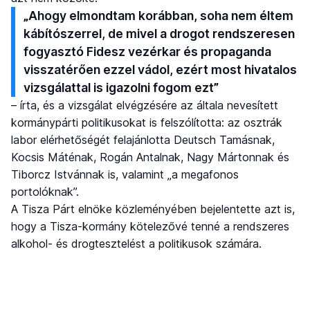
„Ahogy elmondtam korábban, soha nem éltem
kábítószerrel, de mivel a drogot rendszeresen
fogyasztó Fidesz vezérkar és propaganda
visszatérően ezzel vádol, ezért most hivatalos
vizsgálattal is igazolni fogom ezt”
– írta, és a vizsgálat elvégzésére az általa nevesített
kormánypárti politikusokat is felszólította: az osztrák
labor elérhetőségét felajánlotta Deutsch Tamásnak,
Kocsis Máténak, Rogán Antalnak, Nagy Mártonnak és
Tiborcz Istvánnak is, valamint „a megafonos
portolóknak”.
A Tisza Párt elnöke közleményében bejelentette azt is,
hogy a Tisza-kormány kötelezővé tenné a rendszeres
alkohol- és drogtesztelést a politikusok számára.