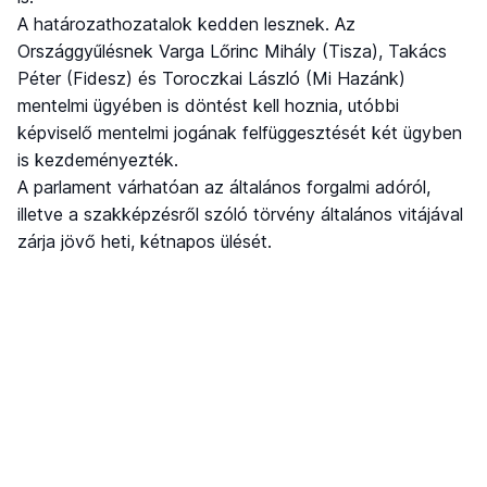
A határozathozatalok kedden lesznek. Az
Országgyűlésnek Varga Lőrinc Mihály (Tisza), Takács
Péter (Fidesz) és Toroczkai László (Mi Hazánk)
mentelmi ügyében is döntést kell hoznia, utóbbi
képviselő mentelmi jogának felfüggesztését két ügyben
is kezdeményezték.
A parlament várhatóan az általános forgalmi adóról,
illetve a szakképzésről szóló törvény általános vitájával
zárja jövő heti, kétnapos ülését.