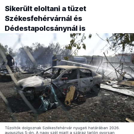
Sikerült eloltani a tüzet
Székesfehérvárnál és
Dédestapolcsánynál is
Tűzoltók dolgoznak Székesfehérvár nyugati határában 2026.
augusztus 5-én. A nagy szél miatt a száraz tarlón gyorsan