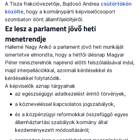
A Tisza frakcióvezetője, Bujdosó Andrea
csütörtökön
közölte
, hogy a kormánypárti képviselőcsoport
szombaton dönt államfőjelöltjéről.
Ez lesz a parlament jövő heti
menetrendje
Hallerné Nagy Anikó a parlament jövő heti munkáját
ismertetve elmondta, hogy a hétfői ülésnap Magyar
Péter miniszterelnök napirend előtti felszólalásával indul,
majd interpellációkkal, azonnali kérdésekkel és
kérdésekkel folytatódik.
A képviselők aznap tárgyalnak
az egészségügyi adatkezelést érintő törvények,
a közneveléssel kapcsolatos jogszabályok,
és a közpénzügyi reformokkal összefüggő egyes
államháztartási szabályok kormány által
kezdeményezett módosításáról;