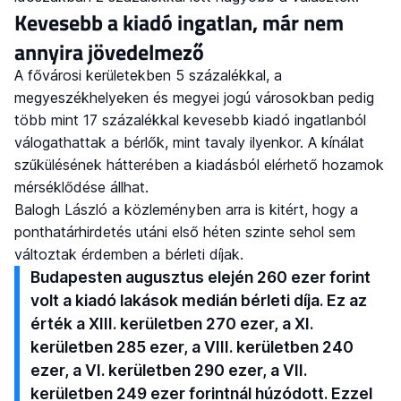
Kevesebb a kiadó ingatlan, már nem
annyira jövedelmező
A fővárosi kerületekben 5 százalékkal, a
megyeszékhelyeken és megyei jogú városokban pedig
több mint 17 százalékkal kevesebb kiadó ingatlanból
válogathattak a bérlők, mint tavaly ilyenkor. A kínálat
szűkülésének hátterében a kiadásból elérhető hozamok
mérséklődése állhat.
Balogh László a közleményben arra is kitért, hogy a
ponthatárhirdetés utáni első héten szinte sehol sem
változtak érdemben a bérleti díjak.
Budapesten augusztus elején 260 ezer forint
volt a kiadó lakások medián bérleti díja. Ez az
érték a XIII. kerületben 270 ezer, a XI.
kerületben 285 ezer, a VIII. kerületben 240
ezer, a VI. kerületben 290 ezer, a VII.
kerületben 249 ezer forintnál húzódott. Ezzel