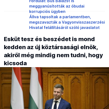
Fordulat: Bús Balázst is
meggyanúsították az óbudai
korrupciós ügyben
Állva tapsoltak a parlamentben,
megszavazták a Vagyonvisszaszerzési
Hivatal felállításáról szóló javaslatot
Esküt tesz és beszédet is mond
kedden az új köztársasági elnök,
akiről még mindig nem tudni, hogy
kicsoda