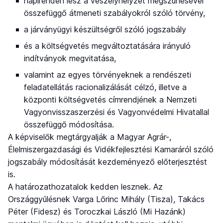
napirenden lesz a veszélyhelyzet megszűnésével
összefüggő átmeneti szabályokról szóló törvény,
a járványügyi készültségről szóló jogszabály
és a költségvetés megváltoztatására irányuló
indítványok megvitatása,
valamint az egyes törvényeknek a rendészeti
feladatellátás racionalizálását célzó, illetve a
központi költségvetés címrendjének a Nemzeti
Vagyonvisszaszerzési és Vagyonvédelmi Hivatallal
összefüggő módosítása.
A képviselők megtárgyalják a Magyar Agrár-,
Élelmiszergazdasági és Vidékfejlesztési Kamaráról szóló
jogszabály módosítását kezdeményező előterjesztést
is.
A határozathozatalok kedden lesznek. Az
Országgyűlésnek Varga Lőrinc Mihály (Tisza), Takács
Péter (Fidesz) és Toroczkai László (Mi Hazánk)