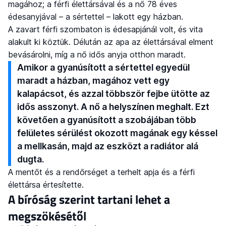
magához; a férfi élettársával és a nő 78 éves
édesanyjával – a sértettel – lakott egy házban.
A zavart férfi szombaton is édesapjánál volt, és vita
alakult ki köztük. Délután az apa az élettársával elment
bevásárolni, míg a nő idős anyja otthon maradt.
Amikor a gyanúsított a sértettel egyedül
maradt a házban, magához vett egy
kalapácsot, és azzal többször fejbe ütötte az
idős asszonyt. A nő a helyszínen meghalt. Ezt
követően a gyanúsított a szobájában több
felületes sérülést okozott magának egy késsel
a mellkasán, majd az eszközt a radiátor alá
dugta.
A mentőt és a rendőrséget a terhelt apja és a férfi
élettársa értesítette.
A bíróság szerint tartani lehet a
megszökésétől