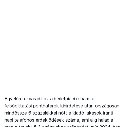
Egyelőre elmaradt az albérletpiaci roham: a
felsőoktatási ponthatárok kihirdetése után országosan
mindössze 6 százalékkal nőtt a kiadó lakások iránti
napi telefonos érdeklődések száma, ami alig haladja
meg a tavalyi 5,4 százalékos erősödést, míg 2024-ben,