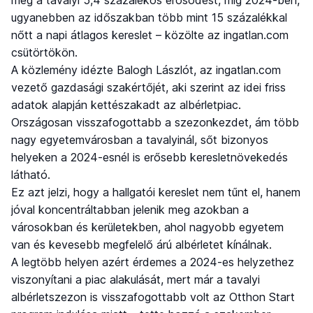
ugyanebben az időszakban több mint 15 százalékkal
nőtt a napi átlagos kereslet – közölte az ingatlan.com
csütörtökön.
A közlemény idézte Balogh Lászlót, az ingatlan.com
vezető gazdasági szakértőjét, aki szerint az idei friss
adatok alapján kettészakadt az albérletpiac.
Országosan visszafogottabb a szezonkezdet, ám több
nagy egyetemvárosban a tavalyinál, sőt bizonyos
helyeken a 2024-esnél is erősebb keresletnövekedés
látható.
Ez azt jelzi, hogy a hallgatói kereslet nem tűnt el, hanem
jóval koncentráltabban jelenik meg azokban a
városokban és kerületekben, ahol nagyobb egyetem
van és kevesebb megfelelő árú albérletet kínálnak.
A legtöbb helyen azért érdemes a 2024-es helyzethez
viszonyítani a piac alakulását, mert már a tavalyi
albérletszezon is visszafogottabb volt az Otthon Start