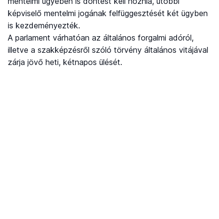
mentelmi ügyében is döntést kell hoznia, utóbbi
képviselő mentelmi jogának felfüggesztését két ügyben
is kezdeményezték.
A parlament várhatóan az általános forgalmi adóról,
illetve a szakképzésről szóló törvény általános vitájával
zárja jövő heti, kétnapos ülését.