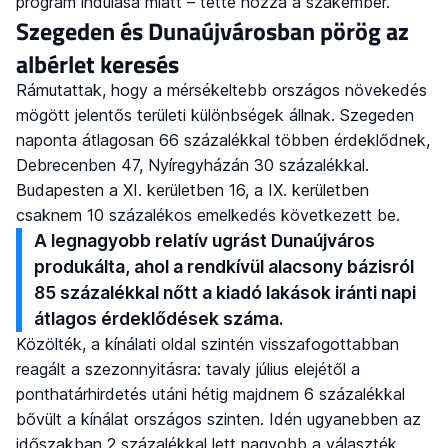
program indulása miatt – tette hozzá a szakember.
Szegeden és Dunaújvárosban pörög az
albérlet keresés
Rámutattak, hogy a mérsékeltebb országos növekedés
mögött jelentős területi különbségek állnak. Szegeden
naponta átlagosan 66 százalékkal többen érdeklődnek,
Debrecenben 47, Nyíregyházán 30 százalékkal.
Budapesten a XI. kerületben 16, a IX. kerületben
csaknem 10 százalékos emelkedés következett be.
A legnagyobb relatív ugrást Dunaújváros
produkálta, ahol a rendkívül alacsony bázisról
85 százalékkal nőtt a kiadó lakások iránti napi
átlagos érdeklődések száma.
Közölték, a kínálati oldal szintén visszafogottabban
reagált a szezonnyitásra: tavaly július elejétől a
ponthatárhirdetés utáni hétig majdnem 6 százalékkal
bővült a kínálat országos szinten. Idén ugyanebben az
időszakban 2 százalékkal lett nagyobb a választék.