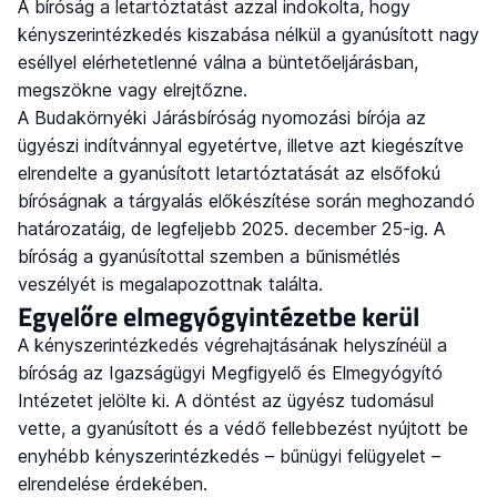
A bíróság a letartóztatást azzal indokolta, hogy
kényszerintézkedés kiszabása nélkül a gyanúsított nagy
eséllyel elérhetetlenné válna a büntetőeljárásban,
megszökne vagy elrejtőzne.
A Budakörnyéki Járásbíróság nyomozási bírója az
ügyészi indítvánnyal egyetértve, illetve azt kiegészítve
elrendelte a gyanúsított letartóztatását az elsőfokú
bíróságnak a tárgyalás előkészítése során meghozandó
határozatáig, de legfeljebb 2025. december 25-ig. A
bíróság a gyanúsítottal szemben a bűnismétlés
veszélyét is megalapozottnak találta.
Egyelőre elmegyógyintézetbe kerül
A kényszerintézkedés végrehajtásának helyszínéül a
bíróság az Igazságügyi Megfigyelő és Elmegyógyító
Intézetet jelölte ki. A döntést az ügyész tudomásul
vette, a gyanúsított és a védő fellebbezést nyújtott be
enyhébb kényszerintézkedés – bűnügyi felügyelet –
elrendelése érdekében.