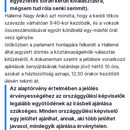
egyeztetés során került kiválasztásra,
mégsem tud róla senki semmit).
Hallerné Nagy Anikó azt mondta, hogy a keddi titkos
szavazás várhatóan 9:40-kor kezdődik, és a voksok
összeszámolásával együtt körülbelül egy-másfél órát
vesz igénybe.
Időközben a parlament honlapjára felkerült a Hallerné
által jegyzett döntés a köztársaságielnök-választás
kitűzéséről. A dokumentum szerint a jelölésre vonatkozó
ajánlások benyújtásának határideje jövő hétfő 10 óra,
azokat a házbizottság aznapi, 12.30 órakor kezdődő
ülésén tekinti át.
Az alaptörvény értelmében a jelölés
érvényességéhez az országgyűlési képviselők
legalább egyötödének az írásbeli ajánlása
szükséges. Minden országgyűlési képviselő
egy jelöltet ajánlhat, annak, aki több jelöltet
javasol, mindegyik ajánlása érvénytelen.