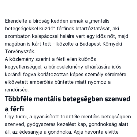
Elrendelte a bíróság kedden annak a „mentális
betegségekkel küzdő” férfinek letartóztatását, aki
szombaton kalapáccsal halálra vert egy idős nőt, majd
magában is kárt tett – közölte a Budapest Környéki
Törvényszék.
A közlemény szerint a férfi ellen különös
kegyetlenséggel, a bűncselekmény elhárítására idős
koránál fogva korlátozottan képes személy sérelmére
elkövetett emberölés bűntette miatt nyomoz a
rendőrség.
Többféle mentális betegségben szenved
a férfi
Úgy tudni, a gyanúsított többféle mentális betegségben
szenved, gyógyszeres kezelést kap, gondnokság alatt
áll, az édesanyja a gondnoka. Apja havonta elvitte