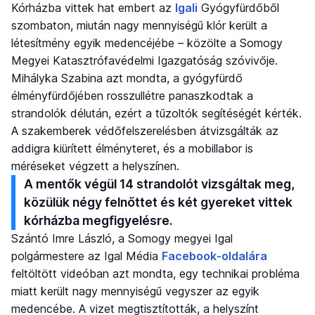
Kórházba vittek hat embert az
Igali
Gyógyfürdőből
szombaton, miután nagy mennyiségű klór került a
létesítmény egyik medencéjébe – közölte a Somogy
Megyei Katasztrófavédelmi Igazgatóság szóvivője.
Mihályka Szabina azt mondta, a gyógyfürdő
élményfürdőjében rosszullétre panaszkodtak a
strandolók délután, ezért a tűzoltók segítéségét kérték.
A szakemberek védőfelszerelésben átvizsgálták az
addigra kiürített élményteret, és a mobillabor is
méréseket végzett a helyszínen.
A mentők végül 14 strandolót vizsgáltak meg,
közülük négy felnőttet és két gyereket vittek
kórházba megfigyelésre.
Szántó Imre László, a Somogy megyei Igal
polgármestere az Igal Média
Facebook-oldalára
feltöltött videóban azt mondta, egy technikai probléma
miatt került nagy mennyiségű vegyszer az egyik
medencébe. A vizet megtisztították, a helyszínt