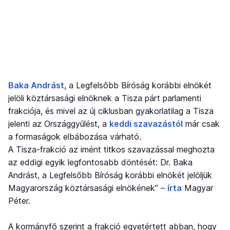
Baka Andrást
, a Legfelsőbb Bíróság korábbi elnökét
jelöli köztársasági elnöknek a Tisza párt parlamenti
frakciója, és mivel az új ciklusban gyakorlatilag a Tisza
jelenti az Országgyűlést, a
keddi szavazástól
már csak
a formaságok elbábozása várható.
A Tisza-frakció az imént titkos szavazással meghozta
az eddigi egyik legfontosabb döntését: Dr. Baka
Andrást, a Legfelsőbb Bíróság korábbi elnökét jelöljük
Magyarország köztársasági elnökének” –
írta
Magyar
Péter.
A kormányfő szerint a frakció egyetértett abban, hogy