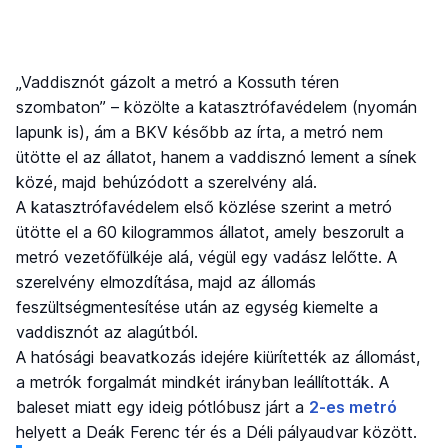
„Vaddisznót gázolt a metró a Kossuth téren
szombaton” – közölte a katasztrófavédelem (nyomán
lapunk is), ám a BKV később az írta, a metró nem
ütötte el az állatot, hanem a vaddisznó lement a sínek
közé, majd behúzódott a szerelvény alá.
A katasztrófavédelem első közlése szerint a metró
ütötte el a 60 kilogrammos állatot, amely beszorult a
metró vezetőfülkéje alá, végül egy vadász lelőtte. A
szerelvény elmozdítása, majd az állomás
feszültségmentesítése után az egység kiemelte a
vaddisznót az alagútból.
A hatósági beavatkozás idejére kiürítették az állomást,
a metrók forgalmát mindkét irányban leállították. A
baleset miatt egy ideig pótlóbusz járt a
2-es metró
helyett a Deák Ferenc tér és a Déli pályaudvar között.