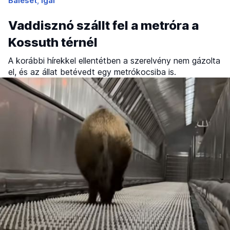
Baleset
Igal
Vaddisznó szállt fel a metróra a
Kossuth térnél
A korábbi hírekkel ellentétben a szerelvény nem gázolta
el, és az állat betévedt egy metrókocsiba is.