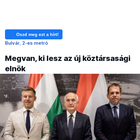
Oszd meg ezt a hírt!
Bulvár
2-es metró
Megvan, ki lesz az új köztársasági
elnök