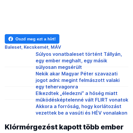
Oszd meg ezt a hírt!
Baleset
Kecskemét
MÁV
Súlyos vonatbaleset történt Tállyán,
egy ember meghalt, egy másik
súlyosan megsérült
Nekik akar Magyar Péter szavazati
jogot adni: megint felmászott valaki
egy tehervagonra
Elkezdtek „éledezni” a hőség miatt
működésképtelenné vált FLIRT vonatok
Akkora a forróság, hogy korlátozást
vezettek be a vasúti és HÉV vonalakon
Klórmérgezést kapott több ember