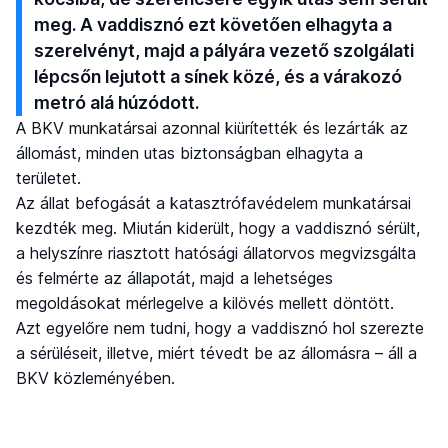
meg. A vaddisznó ezt követően elhagyta a
szerelvényt, majd a pályára vezető szolgálati
lépcsőn lejutott a sínek közé, és a várakozó
metró alá húzódott.
A BKV munkatársai azonnal kiürítették és lezárták az
állomást, minden utas biztonságban elhagyta a
területet.
Az állat befogását a katasztrófavédelem munkatársai
kezdték meg. Miután kiderült, hogy a vaddisznó sérült,
a helyszínre riasztott hatósági állatorvos megvizsgálta
és felmérte az állapotát, majd a lehetséges
megoldásokat mérlegelve a kilövés mellett döntött.
Azt egyelőre nem tudni, hogy a vaddisznó hol szerezte
a sérüléseit, illetve, miért tévedt be az állomásra – áll a
BKV közleményében.