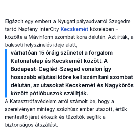
Elgázolt egy embert a Nyugati pályaudvarról Szegedre
tartó Napfény InterCity
Kecskemét
közelében –
közölte a Mávinform szombat kora délután. Azt írták, a
baleseti helyszínelés ideje alatt,
várhatóan 15 óráig szünetel a forgalom
Katonatelep és Kecskemét között. A
Budapest-Cegléd-Szeged vonalon így
hosszabb eljutási időre kell számítani szombat
délután, az utasokat Kecskemét és Nagykőrös
között pótlóbuszok szállítják.
A Katasztrófavédelem arról számolt be, hogy a
szerelvényen mintegy százhúsz ember utazott, értük
mentesítő járat érkezik és tűzoltók segítik a
biztonságos átszállást.