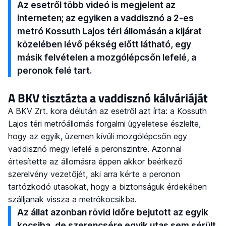
Az esetről több videó is megjelent az
interneten; az egyiken a vaddisznó a 2-es
metró Kossuth Lajos téri állomásán a kijárat
közelében lévő pékség előtt látható, egy
másik felvételen a mozgólépcsőn lefelé, a
peronok felé tart.
A BKV tisztázta a vaddisznó kálváriáját
A BKV Zrt. kora délután az esetről azt írta: a Kossuth
Lajos téri metróállomás forgalmi ügyeletese észlelte,
hogy az egyik, üzemen kívüli mozgólépcsőn egy
vaddisznó megy lefelé a peronszintre. Azonnal
értesítette az állomásra éppen akkor beérkező
szerelvény vezetőjét, aki arra kérte a peronon
tartózkodó utasokat, hogy a biztonságuk érdekében
szálljanak vissza a metrókocsikba.
Az állat azonban rövid időre bejutott az egyik
kocsiba, de szerencsére egyik utas sem sérült