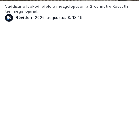
Vaddisznó lépked lefelé a mozgólépcsőn a 2-es metró Kossuth
téri megállójánál.
Röviden
2026. augusztus 8. 13:49