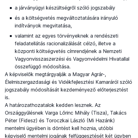
a járványügyi készültségről szóló jogszabály
és a költségvetés megváltoztatására irányuló
indítványok megvitatása,
valamint az egyes törvényeknek a rendészeti
feladatellátás racionalizálását célzó, illetve a
központi költségvetés címrendjének a Nemzeti
Vagyonvisszaszerzési és Vagyonvédelmi Hivatallal
összefüggő módosítása.
A képviselők megtárgyalják a Magyar Agrár-,
Élelmiszergazdasági és Vidékfejlesztési Kamaráról szóló
jogszabály módosítását kezdeményező előterjesztést
is.
A határozathozatalok kedden lesznek. Az
Országgyűlésnek Varga Lőrinc Mihály (Tisza), Takács
Péter (Fidesz) és Toroczkai László (Mi Hazánk)
mentelmi ügyében is döntést kell hoznia, utóbbi
képviselő mentelmi jogának felfüggesztését két ügyben