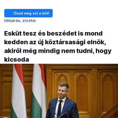
Oszd meg ezt a hírt!
Időjárás
zivatar
Esküt tesz és beszédet is mond
kedden az új köztársasági elnök,
akiről még mindig nem tudni, hogy
kicsoda