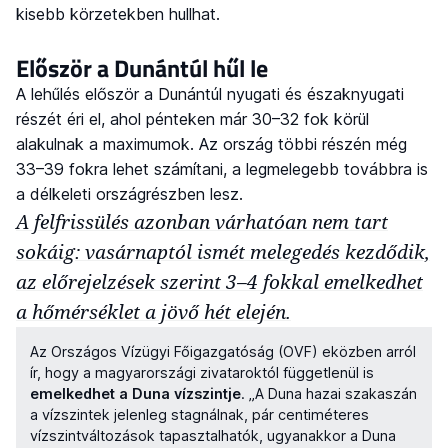
kisebb körzetekben hullhat.
Először a Dunántúl hűl le
A lehűlés először a Dunántúl nyugati és északnyugati
részét éri el, ahol pénteken már 30–32 fok körül
alakulnak a maximumok. Az ország többi részén még
33–39 fokra lehet számítani, a legmelegebb továbbra is
a délkeleti országrészben lesz.
A felfrissülés azonban várhatóan nem tart
sokáig: vasárnaptól ismét melegedés kezdődik,
az előrejelzések szerint 3–4 fokkal emelkedhet
a hőmérséklet a jövő hét elején.
Az Országos Vízügyi Főigazgatóság (OVF) eközben arról
ír, hogy a magyarországi zivataroktól függetlenül is
emelkedhet a Duna vízszintje
. „A Duna hazai szakaszán
a vízszintek jelenleg stagnálnak, pár centiméteres
vízszintváltozások tapasztalhatók, ugyanakkor a Duna