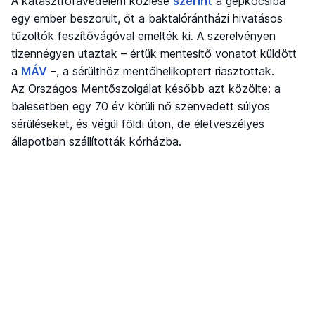
A katasztrófavédelem közlése
szerint
a gépkocsiba
egy ember beszorult, őt a baktalórántházi hivatásos
tűzoltók feszítővágóval emelték ki. A szerelvényen
tizennégyen utaztak – értük mentesítő vonatot küldött
a
MÁV
–, a sérülthöz mentőhelikoptert riasztottak.
Az Országos Mentőszolgálat később azt közölte: a
balesetben egy 70 év körüli nő szenvedett súlyos
sérüléseket, és végül földi úton, de életveszélyes
állapotban szállították kórházba.