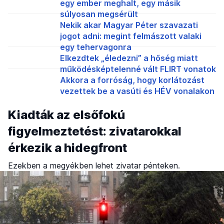
egy ember meghalt, egy másik
súlyosan megsérült
Nekik akar Magyar Péter szavazati
jogot adni: megint felmászott valaki
egy tehervagonra
Elkezdtek „éledezni” a hőség miatt
működésképtelenné vált FLIRT vonatok
Akkora a forróság, hogy korlátozást
vezettek be a vasúti és HÉV vonalakon
Kiadták az elsőfokú
figyelmeztetést: zivatarokkal
érkezik a hidegfront
Ezekben a megyékben lehet zivatar pénteken.