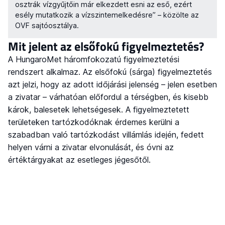
osztrák vízgyűjtőin már elkezdett esni az eső, ezért
esély mutatkozik a vízszintemelkedésre” – közölte az
OVF sajtóosztálya.
Mit jelent az elsőfokú figyelmeztetés?
A HungaroMet háromfokozatú figyelmeztetési
rendszert alkalmaz. Az elsőfokú (sárga) figyelmeztetés
azt jelzi, hogy az adott időjárási jelenség – jelen esetben
a zivatar – várhatóan előfordul a térségben, és kisebb
károk, balesetek lehetségesek. A figyelmeztetett
területeken tartózkodóknak érdemes kerülni a
szabadban való tartózkodást villámlás idején, fedett
helyen várni a zivatar elvonulását, és óvni az
értéktárgyakat az esetleges jégesőtől.