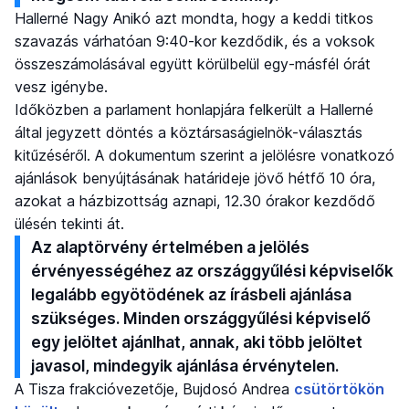
Hallerné Nagy Anikó azt mondta, hogy a keddi titkos
szavazás várhatóan 9:40-kor kezdődik, és a voksok
összeszámolásával együtt körülbelül egy-másfél órát
vesz igénybe.
Időközben a parlament honlapjára felkerült a Hallerné
által jegyzett döntés a köztársaságielnök-választás
kitűzéséről. A dokumentum szerint a jelölésre vonatkozó
ajánlások benyújtásának határideje jövő hétfő 10 óra,
azokat a házbizottság aznapi, 12.30 órakor kezdődő
ülésén tekinti át.
Az alaptörvény értelmében a jelölés
érvényességéhez az országgyűlési képviselők
legalább egyötödének az írásbeli ajánlása
szükséges. Minden országgyűlési képviselő
egy jelöltet ajánlhat, annak, aki több jelöltet
javasol, mindegyik ajánlása érvénytelen.
A Tisza frakcióvezetője, Bujdosó Andrea
csütörtökön