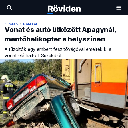
Címlap
Baleset
Vonat és autó ütközött Apagynál,
mentőhelikopter a helyszínen
A tűzoltók egy embert feszítővágóval emeltek ki a
vonat elé hajtott Suzukiból.