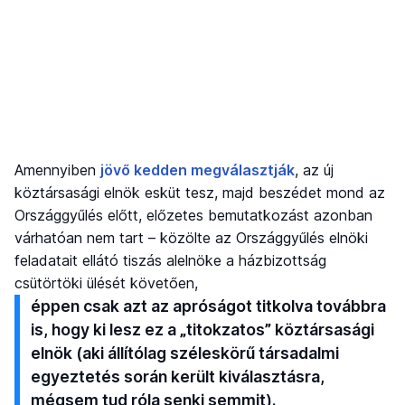
Amennyiben
jövő kedden megválasztják
, az új
köztársasági elnök esküt tesz, majd beszédet mond az
Országgyűlés előtt, előzetes bemutatkozást azonban
várhatóan nem tart – közölte az Országgyűlés elnöki
feladatait ellátó tiszás alelnöke a házbizottság
csütörtöki ülését követően,
éppen csak azt az apróságot titkolva továbbra
is, hogy ki lesz ez a „titokzatos” köztársasági
elnök (aki állítólag széleskörű társadalmi
egyeztetés során került kiválasztásra,
mégsem tud róla senki semmit).