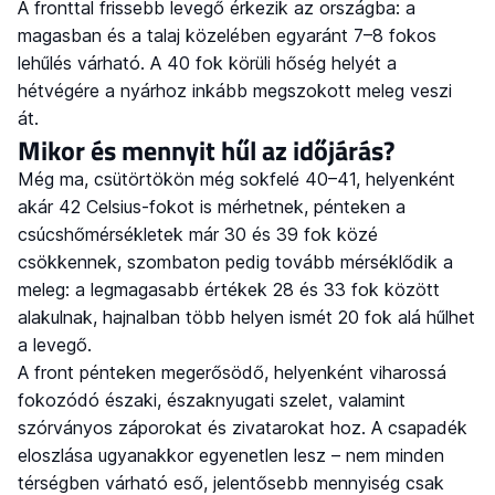
A fronttal frissebb levegő érkezik az országba: a
magasban és a talaj közelében egyaránt 7–8 fokos
lehűlés várható. A 40 fok körüli hőség helyét a
hétvégére a nyárhoz inkább megszokott meleg veszi
át.
Mikor és mennyit hűl az időjárás?
Még ma, csütörtökön még sokfelé 40–41, helyenként
akár 42 Celsius-fokot is mérhetnek, pénteken a
csúcshőmérsékletek már 30 és 39 fok közé
csökkennek, szombaton pedig tovább mérséklődik a
meleg: a legmagasabb értékek 28 és 33 fok között
alakulnak, hajnalban több helyen ismét 20 fok alá hűlhet
a levegő.
A front pénteken megerősödő, helyenként viharossá
fokozódó északi, északnyugati szelet, valamint
szórványos záporokat és zivatarokat hoz. A csapadék
eloszlása ugyanakkor egyenetlen lesz – nem minden
térségben várható eső, jelentősebb mennyiség csak