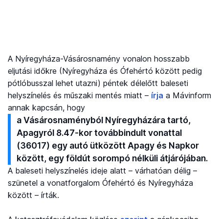
A Nyíregyháza-Vásárosnamény vonalon hosszabb
eljutási időkre (Nyíregyháza és Ófehértó között pedig
pótlóbusszal lehet utazni) péntek délelőtt baleseti
helyszínelés és műszaki mentés miatt –
írja
a Mávinform
annak kapcsán, hogy
a Vásárosnaményból Nyíregyházára tartó,
Apagyról 8.47-kor továbbindult vonattal
(36017) egy autó ütközött Apagy és Napkor
között, egy földút sorompó nélküli átjárójában.
A baleseti helyszínelés ideje alatt – várhatóan délig –
szünetel a vonatforgalom Ófehértó és Nyíregyháza
között – írták.