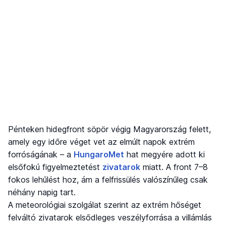
Pénteken hidegfront söpör végig Magyarország felett,
amely egy időre véget vet az elmúlt napok extrém
forróságának – a
HungaroMet
hat megyére adott ki
elsőfokú figyelmeztetést
zivatarok
miatt. A front 7–8
fokos lehűlést hoz, ám a felfrissülés valószínűleg csak
néhány napig tart.
A meteorológiai szolgálat szerint az extrém hőséget
felváltó zivatarok elsődleges veszélyforrása a villámlás