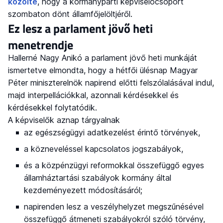
közölte
, hogy a kormánypárti képviselőcsoport
szombaton dönt államfőjelöltjéről.
Ez lesz a parlament jövő heti
menetrendje
Hallerné Nagy Anikó a parlament jövő heti munkáját
ismertetve elmondta, hogy a hétfői ülésnap Magyar
Péter miniszterelnök napirend előtti felszólalásával indul,
majd interpellációkkal, azonnali kérdésekkel és
kérdésekkel folytatódik.
A képviselők aznap tárgyalnak
az egészségügyi adatkezelést érintő törvények,
a közneveléssel kapcsolatos jogszabályok,
és a közpénzügyi reformokkal összefüggő egyes
államháztartási szabályok kormány által
kezdeményezett módosításáról;
napirenden lesz a veszélyhelyzet megszűnésével
összefüggő átmeneti szabályokról szóló törvény,