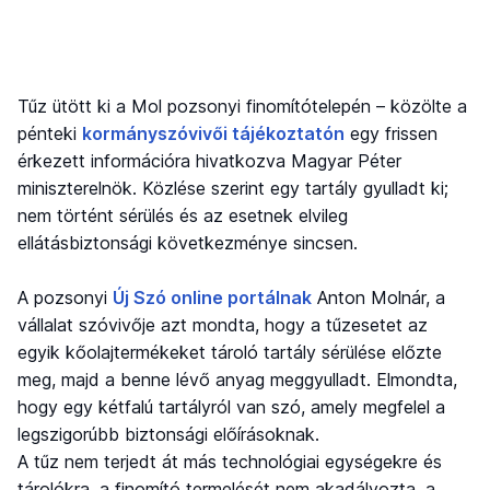
Tűz ütött ki a Mol pozsonyi finomítótelepén – közölte a
pénteki
kormányszóvivői tájékoztatón
egy frissen
érkezett információra hivatkozva Magyar Péter
miniszterelnök. Közlése szerint egy tartály gyulladt ki;
nem történt sérülés és az esetnek elvileg
ellátásbiztonsági következménye sincsen.
A pozsonyi
Új Szó online portálnak
Anton Molnár, a
vállalat szóvivője azt mondta, hogy a tűzesetet az
egyik kőolajtermékeket tároló tartály sérülése előzte
meg, majd a benne lévő anyag meggyulladt. Elmondta,
hogy egy kétfalú tartályról van szó, amely megfelel a
legszigorúbb biztonsági előírásoknak.
A tűz nem terjedt át más technológiai egységekre és
tárolókra, a finomító termelését nem akadályozta, a