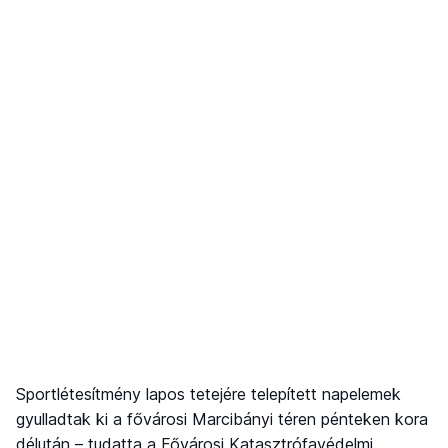
Sportlétesítmény lapos tetejére telepített napelemek
gyulladtak ki a fővárosi Marcibányi téren pénteken kora
délután – tudatta a Fővárosi Katasztrófavédelmi