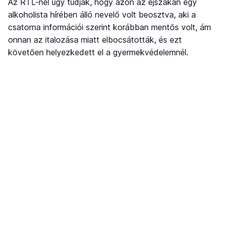
Az RTL-nél úgy tudják, hogy azon az éjszakán egy
alkoholista hírében álló nevelő volt beosztva, aki a
csatorna információi szerint korábban mentős volt, ám
onnan az italozása miatt elbocsátották, és ezt
követően helyezkedett el a gyermekvédelemnél.