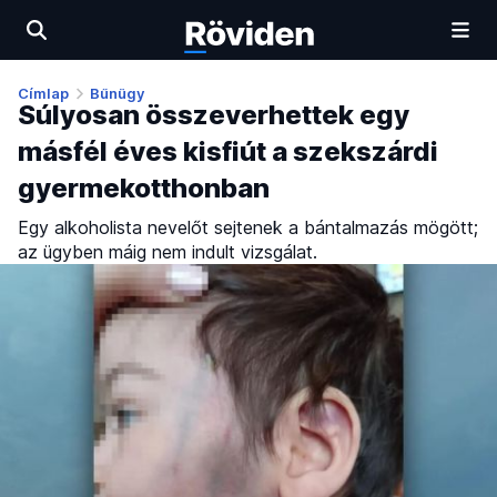
Címlap
Bűnügy
Súlyosan összeverhettek egy
másfél éves kisfiút a szekszárdi
gyermekotthonban
Egy alkoholista nevelőt sejtenek a bántalmazás mögött;
az ügyben máig nem indult vizsgálat.