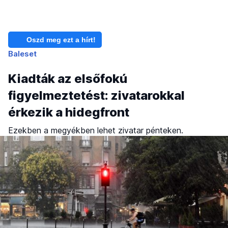
Oszd meg ezt a hírt!
Baleset
Kiadták az elsőfokú
figyelmeztetést: zivatarokkal
érkezik a hidegfront
Ezekben a megyékben lehet zivatar pénteken.