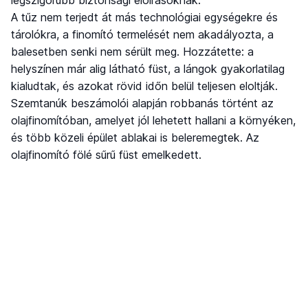
A tűz nem terjedt át más technológiai egységekre és
tárolókra, a finomító termelését nem akadályozta, a
balesetben senki nem sérült meg. Hozzátette: a
helyszínen már alig látható füst, a lángok gyakorlatilag
kialudtak, és azokat rövid időn belül teljesen eloltják.
Szemtanúk beszámolói alapján robbanás történt az
olajfinomítóban, amelyet jól lehetett hallani a környéken,
és több közeli épület ablakai is beleremegtek. Az
olajfinomító fölé sűrű füst emelkedett.