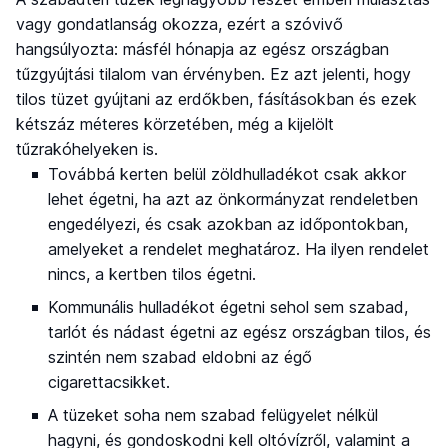
vagy gondatlanság okozza, ezért a szóvivő
hangsúlyozta: másfél hónapja az egész országban
tűzgyújtási tilalom van érvényben. Ez azt jelenti, hogy
tilos tüzet gyújtani az erdőkben, fásításokban és ezek
kétszáz méteres körzetében, még a kijelölt
tűzrakóhelyeken is.
Továbbá kerten belül zöldhulladékot csak akkor
lehet égetni, ha azt az önkormányzat rendeletben
engedélyezi, és csak azokban az időpontokban,
amelyeket a rendelet meghatároz. Ha ilyen rendelet
nincs, a kertben tilos égetni.
Kommunális hulladékot égetni sehol sem szabad,
tarlót és nádast égetni az egész országban tilos, és
szintén nem szabad eldobni az égő
cigarettacsikket.
A tüzeket soha nem szabad felügyelet nélkül
hagyni, és gondoskodni kell oltóvízről, valamint a