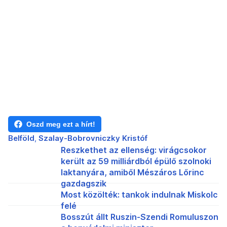
Oszd meg ezt a hírt!
Belföld
Szalay-Bobrovniczky Kristóf
Reszkethet az ellenség: virágcsokor
került az 59 milliárdból épülő szolnoki
laktanyára, amiből Mészáros Lőrinc
gazdagszik
Most közölték: tankok indulnak Miskolc
felé
Bosszút állt Ruszin-Szendi Romuluszon