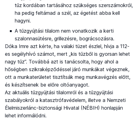
tűz kordában tartásához szükséges szerszámokról,
ha pedig feltámad a szél, az égetést abba kell
hagyni.
A tűzgyújtási tilalom nem vonatkozik a kerti
szalonnasütésre, grillezésre, bográcsozásra.
Dóka Imre azt kérte, ha valaki tüzet észlel, hívja a 112-
es segélyhívó számot, mert „kis tűzből is gyorsan lehet
nagy tűz”. Továbbá azt is tanácsolta, hogy ahol a
hőségben szikraképződéssel járó munkákat végeznek,
ott a munkaterületet tisztítsák meg munkavégzés előtt,
és készítsenek be előre oltóanyagot.
Az aktuális tűzgyújtási tilalomról és a tűzgyújtási
szabályokról a katasztrófavédelem, illetve a Nemzeti
Élelmiszerlánc-biztonsági Hivatal (NÉBIH) honlapján
lehet informálódni.