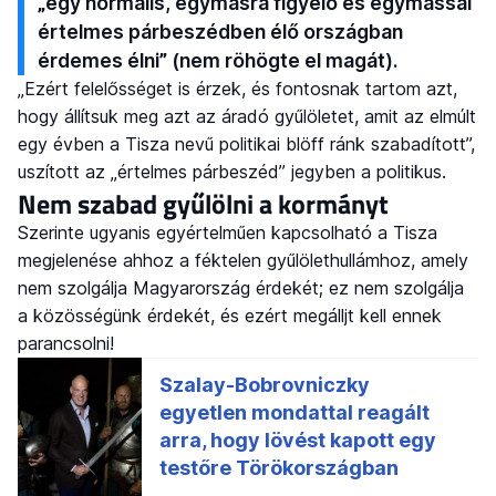
„egy normális, egymásra figyelő és egymással
értelmes párbeszédben élő országban
érdemes élni” (nem röhögte el magát).
„Ezért felelősséget is érzek, és fontosnak tartom azt,
hogy állítsuk meg azt az áradó gyűlöletet, amit az elmúlt
egy évben a Tisza nevű politikai blöff ránk szabadított”,
uszított az „értelmes párbeszéd” jegyben a politikus.
Nem szabad gyűlölni a kormányt
Szerinte ugyanis egyértelműen kapcsolható a Tisza
megjelenése ahhoz a féktelen gyűlölethullámhoz, amely
nem szolgálja Magyarország érdekét; ez nem szolgálja
a közösségünk érdekét, és ezért megálljt kell ennek
parancsolni!