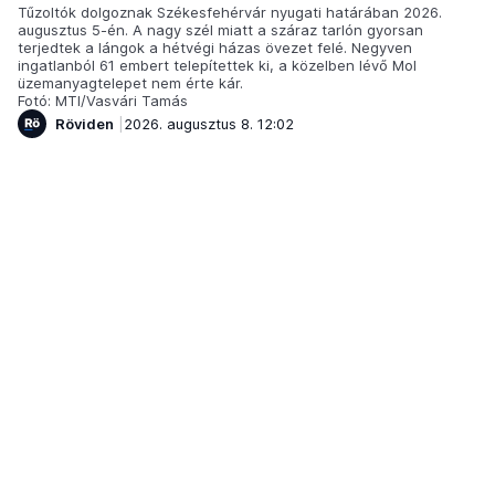
Tűzoltók dolgoznak Székesfehérvár nyugati határában 2026.
augusztus 5-én. A nagy szél miatt a száraz tarlón gyorsan
terjedtek a lángok a hétvégi házas övezet felé. Negyven
ingatlanból 61 embert telepítettek ki, a közelben lévő Mol
üzemanyagtelepet nem érte kár.
Fotó: MTI/Vasvári Tamás
Röviden
2026. augusztus 8. 12:02