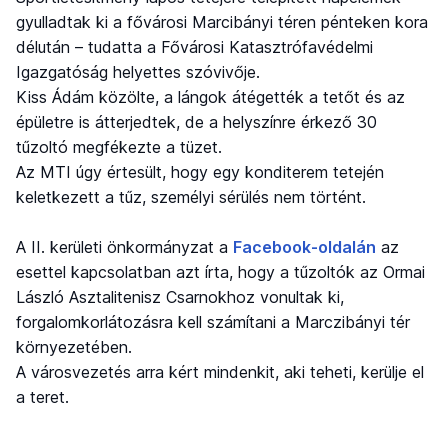
gyulladtak ki a fővárosi Marcibányi téren pénteken kora
délután – tudatta a Fővárosi Katasztrófavédelmi
Igazgatóság helyettes szóvivője.
Kiss Ádám közölte, a lángok átégették a tetőt és az
épületre is átterjedtek, de a helyszínre érkező 30
tűzoltó megfékezte a tüzet.
Az MTI úgy értesült, hogy egy konditerem tetején
keletkezett a tűz, személyi sérülés nem történt.
A II. kerületi önkormányzat a
Facebook-oldalán
az
esettel kapcsolatban azt írta, hogy a tűzoltók az Ormai
László Asztalitenisz Csarnokhoz vonultak ki,
forgalomkorlátozásra kell számítani a Marczibányi tér
környezetében.
A városvezetés arra kért mindenkit, aki teheti, kerülje el
a teret.