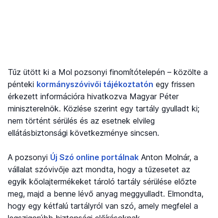
Tűz ütött ki a Mol pozsonyi finomítótelepén – közölte a
pénteki
kormányszóvivői tájékoztatón
egy frissen
érkezett információra hivatkozva Magyar Péter
miniszterelnök. Közlése szerint egy tartály gyulladt ki;
nem történt sérülés és az esetnek elvileg
ellátásbiztonsági következménye sincsen.
A pozsonyi
Új Szó online portálnak
Anton Molnár, a
vállalat szóvivője azt mondta, hogy a tűzesetet az
egyik kőolajtermékeket tároló tartály sérülése előzte
meg, majd a benne lévő anyag meggyulladt. Elmondta,
hogy egy kétfalú tartályról van szó, amely megfelel a
legszigorúbb biztonsági előírásoknak.