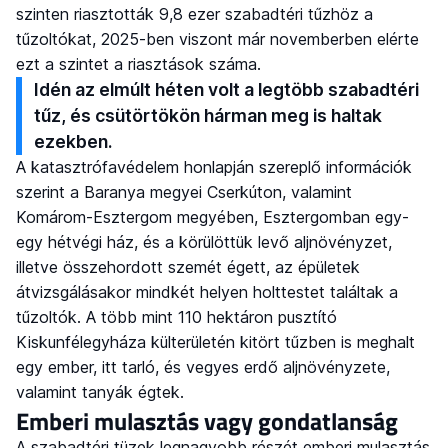
szinten riasztották 9,8 ezer szabadtéri tűzhöz a
tűzoltókat, 2025-ben viszont már novemberben elérte
ezt a szintet a riasztások száma.
Idén az elmúlt héten volt a legtöbb szabadtéri
tűz, és csütörtökön hárman meg is haltak
ezekben.
A katasztrófavédelem honlapján szereplő információk
szerint a Baranya megyei Cserkúton, valamint
Komárom-Esztergom megyében, Esztergomban egy-
egy hétvégi ház, és a körülöttük levő aljnövényzet,
illetve összehordott szemét égett, az épületek
átvizsgálásakor mindkét helyen holttestet találtak a
tűzoltók. A több mint 110 hektáron pusztító
Kiskunfélegyháza külterületén kitört tűzben is meghalt
egy ember, itt tarló, és vegyes erdő aljnövényzete,
valamint tanyák égtek.
Emberi mulasztás vagy gondatlanság
A szabadtéri tüzek legnagyobb részét emberi mulasztás