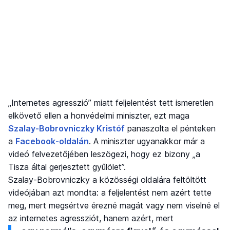
„Internetes agresszió” miatt feljelentést tett ismeretlen
elkövető ellen a honvédelmi miniszter, ezt maga
Szalay-Bobrovniczky Kristóf
panaszolta el pénteken
a
Facebook-oldalán
. A miniszter ugyanakkor már a
videó felvezetőjében leszögezi, hogy ez bizony „a
Tisza által gerjesztett gyűlölet”.
Szalay-Bobrovniczky a közösségi oldalára feltöltött
videójában azt mondta: a feljelentést nem azért tette
meg, mert megsértve érezné magát vagy nem viselné el
az internetes agressziót, hanem azért, mert