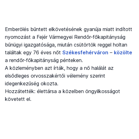
Emberölés bűntett elkövetésének gyanúja miatt indított
nyomozást a Fejér Vármegyei Rendőr-főkapitányság
bűnügyi igazgatósága, miután csütörtök reggel holtan
találtak egy 76 éves nőt
Székesfehérváron
–
közölte
a rendőr-főkapitányság pénteken.
A közleményben azt írták, hogy a nő halálát az
elsődleges orvosszakértői vélemény szerint
idegenkezűség okozta.
Hozzátették: élettársa a közelben öngyilkosságot
követett el.