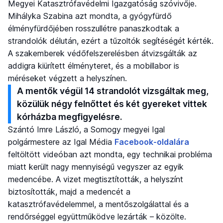
Megyei Katasztrófavédelmi Igazgatóság szóvivője.
Mihályka Szabina azt mondta, a gyógyfürdő
élményfürdőjében rosszullétre panaszkodtak a
strandolók délután, ezért a tűzoltók segítéségét kérték.
A szakemberek védőfelszerelésben átvizsgálták az
addigra kiürített élményteret, és a mobillabor is
méréseket végzett a helyszínen.
A mentők végül 14 strandolót vizsgáltak meg,
közülük négy felnőttet és két gyereket vittek
kórházba megfigyelésre.
Szántó Imre László, a Somogy megyei Igal
polgármestere az Igal Média
Facebook-oldalára
feltöltött videóban azt mondta, egy technikai probléma
miatt került nagy mennyiségű vegyszer az egyik
medencébe. A vizet megtisztították, a helyszínt
biztosították, majd a medencét a
katasztrófavédelemmel, a mentőszolgálattal és a
rendőrséggel együttműködve lezárták – közölte.