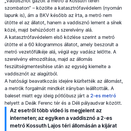
„Vaddisznót gázolt a metró a Kossuth téren
szombaton” – közölte a katasztrófavédelem (nyomán
lapunk is), ám a BKV később az írta, a metró nem
ütötte el az állatot, hanem a vaddisznó lement a sínek
közé, majd behúzódott a szerelvény alá.
A katasztrófavédelem első közlése szerint a metró
ütötte el a 60 kilogrammos állatot, amely beszorult a
metró vezetőfülkéje alá, végül egy vadász lelőtte. A
szerelvény elmozdítása, majd az állomás
feszültségmentesítése után az egység kiemelte a
vaddisznót az alagútból.
A hatósági beavatkozás idejére kiürítették az állomást,
a metrók forgalmát mindkét irányban leállították. A
baleset miatt egy ideig pótlóbusz járt a
2-es metró
helyett a Deák Ferenc tér és a Déli pályaudvar között.
Az esetről több videó is megjelent az
interneten; az egyiken a vaddisznó a 2-es
metró Kossuth Lajos téri állomásán a kijárat