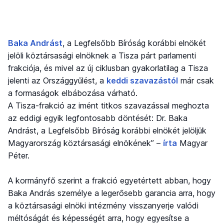
Baka Andrást
, a Legfelsőbb Bíróság korábbi elnökét
jelöli köztársasági elnöknek a Tisza párt parlamenti
frakciója, és mivel az új ciklusban gyakorlatilag a Tisza
jelenti az Országgyűlést, a
keddi szavazástól
már csak
a formaságok elbábozása várható.
A Tisza-frakció az imént titkos szavazással meghozta
az eddigi egyik legfontosabb döntését: Dr. Baka
Andrást, a Legfelsőbb Bíróság korábbi elnökét jelöljük
Magyarország köztársasági elnökének” –
írta
Magyar
Péter.
A kormányfő szerint a frakció egyetértett abban, hogy
Baka András személye a legerősebb garancia arra, hogy
a köztársasági elnöki intézmény visszanyerje valódi
méltóságát és képességét arra, hogy egyesítse a