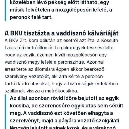
közelében lévő pékség előtt látható, egy
másik felvételen a mozgólépcsőn lefelé, a
peronok felé tart.
A BKV tisztázta a vaddisznó kálváriáját
A BKV Zrt. kora délután az esetről azt írta: a Kossuth
Lajos téri metróállomás forgalmi ügyeletese észlelte,
hogy az egyik, üzemen kívüli mozgólépcsőn egy
vaddisznó megy lefelé a peronszintre. Azonnal
értesítette az állomásra éppen akkor beérkező
szerelvény vezetőjét, aki arra kérte a peronon
tartózkodó utasokat, hogy a biztonságuk érdekében
szálljanak vissza a metrókocsikba.
Az állat azonban rövid időre bejutott az egyik
kocsiba, de szerencsére egyik utas sem sérült
meg. A vaddisznó ezt követően elhagyta a
szerelvényt, majd a pályára vezető szolgálati
lépcsőn lejutott a sínek közé, és a várakozó