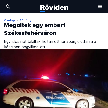
Címlap
Bűnügy
Megöltek egy embert
Székesfehérváron
Egy idős nőt találtak holtan otthonában, élettársa a
közelben öngyilkos lett.