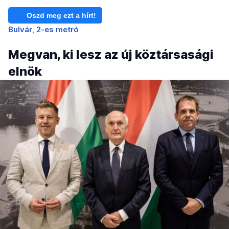
Oszd meg ezt a hírt!
Bulvár
2-es metró
Megvan, ki lesz az új köztársasági
elnök