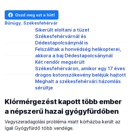
Oszd meg ezt a hírt!
Bűnügy
Székesfehérvár
Sikerült eloltani a tüzet
Székesfehérvárnál és
Dédestapolcsánynál is
Felszálltak a honvédség helikopterei,
akkora a baj Dédestapolcsánynál
Két rendőr megsérült
Székesfehérváron, amikor egy 17 éves
drogos kotonszökevény beléjük hajtott
Meghalt a székesfehérvári házomlás
sérültje
Klórmérgezést kapott több ember
a népszerű hazai gyógyfürdőben
Vegyszeradagolási probléma miatt kórházba került az
Igali Gyógyfürdő több vendége.