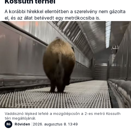
Kossuth térnél
A korábbi hírekkel ellentétben a szerelvény nem gázolta
el, és az állat betévedt egy metrókocsiba is.
Vaddisznó lépked lefelé a mozgólépcsőn a 2-es metró Kossuth
téri megállójánál.
Röviden
2026. augusztus 8. 13:49