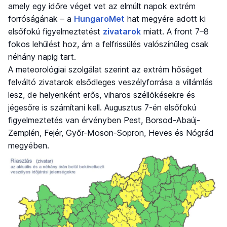
amely egy időre véget vet az elmúlt napok extrém
forróságának – a
HungaroMet
hat megyére adott ki
elsőfokú figyelmeztetést
zivatarok
miatt. A front 7–8
fokos lehűlést hoz, ám a felfrissülés valószínűleg csak
néhány napig tart.
A meteorológiai szolgálat szerint az extrém hőséget
felváltó zivatarok elsődleges veszélyforrása a villámlás
lesz, de helyenként erős, viharos széllökésekre és
jégesőre is számítani kell. Augusztus 7-én elsőfokú
figyelmeztetés van érvényben Pest, Borsod-Abaúj-
Zemplén, Fejér, Győr-Moson-Sopron, Heves és Nógrád
megyében.