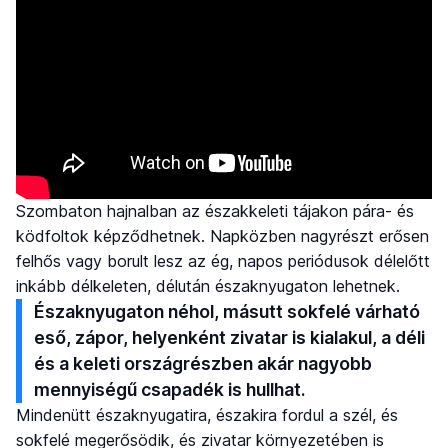
Szombaton hajnalban az északkeleti tájakon pára- és
ködfoltok képződhetnek. Napközben nagyrészt erősen
felhős vagy borult lesz az ég, napos periódusok délelőtt
inkább délkeleten, délután északnyugaton lehetnek.
Északnyugaton néhol, másutt sokfelé várható
eső, zápor, helyenként zivatar is kialakul, a déli
és a keleti országrészben akár nagyobb
mennyiségű csapadék is hullhat.
Mindenütt északnyugatira, északira fordul a szél, és
sokfelé megerősödik, és zivatar környezetében is