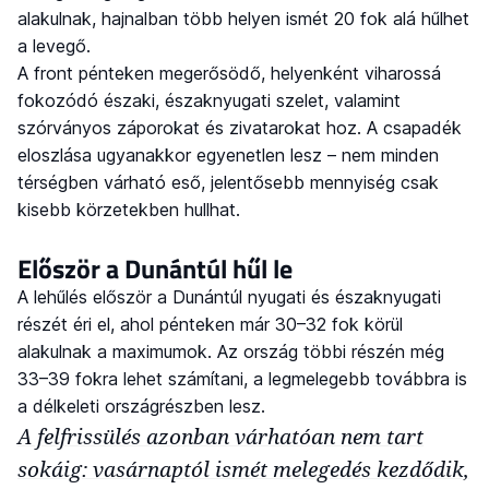
alakulnak, hajnalban több helyen ismét 20 fok alá hűlhet
a levegő.
A front pénteken megerősödő, helyenként viharossá
fokozódó északi, északnyugati szelet, valamint
szórványos záporokat és zivatarokat hoz. A csapadék
eloszlása ugyanakkor egyenetlen lesz – nem minden
térségben várható eső, jelentősebb mennyiség csak
kisebb körzetekben hullhat.
Először a Dunántúl hűl le
A lehűlés először a Dunántúl nyugati és északnyugati
részét éri el, ahol pénteken már 30–32 fok körül
alakulnak a maximumok. Az ország többi részén még
33–39 fokra lehet számítani, a legmelegebb továbbra is
a délkeleti országrészben lesz.
A felfrissülés azonban várhatóan nem tart
sokáig: vasárnaptól ismét melegedés kezdődik,