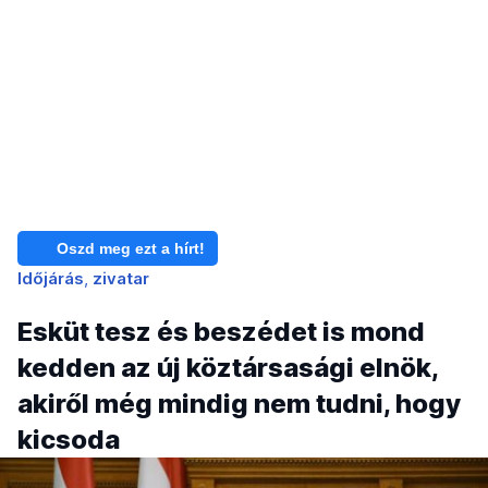
Oszd meg ezt a hírt!
Időjárás
zivatar
Esküt tesz és beszédet is mond
kedden az új köztársasági elnök,
akiről még mindig nem tudni, hogy
kicsoda