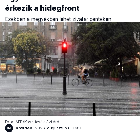
érkezik a hidegfront
Ezekben a megyékben lehet zivatar pénteken.
Fotó: MTI/Koszticsák Szilárd
Röviden
2026. augusztus 6. 16:13