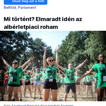
Oszd meg ezt a hírt!
Belföld
Parlament
Mi történt? Elmaradt idén az
albérletpiaci roham
Fotó: Facebook/Nemzeti Közszolgálati Egyetem