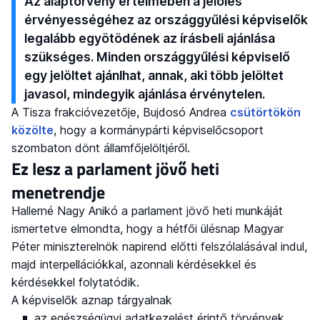
Az alaptörvény értelmében a jelölés
érvényességéhez az országgyűlési képviselők
legalább egyötödének az írásbeli ajánlása
szükséges. Minden országgyűlési képviselő
egy jelöltet ajánlhat, annak, aki több jelöltet
javasol, mindegyik ajánlása érvénytelen.
A Tisza frakcióvezetője, Bujdosó Andrea
csütörtökön
közölte
, hogy a kormánypárti képviselőcsoport
szombaton dönt államfőjelöltjéről.
Ez lesz a parlament jövő heti
menetrendje
Hallerné Nagy Anikó a parlament jövő heti munkáját
ismertetve elmondta, hogy a hétfői ülésnap Magyar
Péter miniszterelnök napirend előtti felszólalásával indul,
majd interpellációkkal, azonnali kérdésekkel és
kérdésekkel folytatódik.
A képviselők aznap tárgyalnak
az egészségügyi adatkezelést érintő törvények,