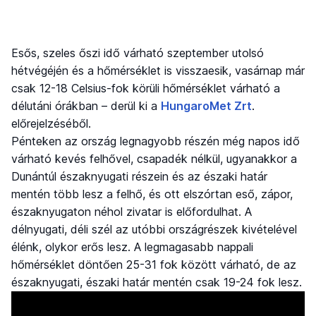
Esős, szeles őszi idő várható szeptember utolsó
hétvégéjén és a hőmérséklet is visszaesik, vasárnap már
csak 12-18 Celsius-fok körüli hőmérséklet várható a
délutáni órákban – derül ki a
HungaroMet Zrt
.
előrejelzéséből.
Pénteken az ország legnagyobb részén még napos idő
várható kevés felhővel, csapadék nélkül, ugyanakkor a
Dunántúl északnyugati részein és az északi határ
mentén több lesz a felhő, és ott elszórtan eső, zápor,
északnyugaton néhol zivatar is előfordulhat. A
délnyugati, déli szél az utóbbi országrészek kivételével
élénk, olykor erős lesz. A legmagasabb nappali
hőmérséklet döntően 25-31 fok között várható, de az
északnyugati, északi határ mentén csak 19-24 fok lesz.