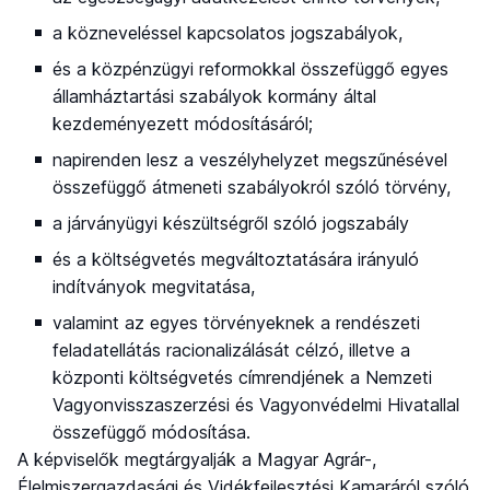
a közneveléssel kapcsolatos jogszabályok,
és a közpénzügyi reformokkal összefüggő egyes
államháztartási szabályok kormány által
kezdeményezett módosításáról;
napirenden lesz a veszélyhelyzet megszűnésével
összefüggő átmeneti szabályokról szóló törvény,
a járványügyi készültségről szóló jogszabály
és a költségvetés megváltoztatására irányuló
indítványok megvitatása,
valamint az egyes törvényeknek a rendészeti
feladatellátás racionalizálását célzó, illetve a
központi költségvetés címrendjének a Nemzeti
Vagyonvisszaszerzési és Vagyonvédelmi Hivatallal
összefüggő módosítása.
A képviselők megtárgyalják a Magyar Agrár-,
Élelmiszergazdasági és Vidékfejlesztési Kamaráról szóló