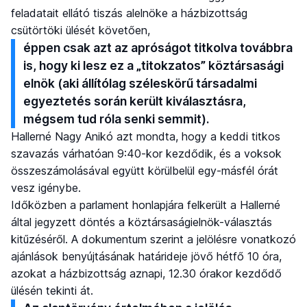
feladatait ellátó tiszás alelnöke a házbizottság
csütörtöki ülését követően,
éppen csak azt az apróságot titkolva továbbra
is, hogy ki lesz ez a „titokzatos” köztársasági
elnök (aki állítólag széleskörű társadalmi
egyeztetés során került kiválasztásra,
mégsem tud róla senki semmit).
Hallerné Nagy Anikó azt mondta, hogy a keddi titkos
szavazás várhatóan 9:40-kor kezdődik, és a voksok
összeszámolásával együtt körülbelül egy-másfél órát
vesz igénybe.
Időközben a parlament honlapjára felkerült a Hallerné
által jegyzett döntés a köztársaságielnök-választás
kitűzéséről. A dokumentum szerint a jelölésre vonatkozó
ajánlások benyújtásának határideje jövő hétfő 10 óra,
azokat a házbizottság aznapi, 12.30 órakor kezdődő
ülésén tekinti át.