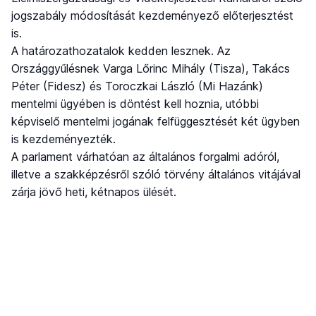
jogszabály módosítását kezdeményező előterjesztést
is.
A határozathozatalok kedden lesznek. Az
Országgyűlésnek Varga Lőrinc Mihály (Tisza), Takács
Péter (Fidesz) és Toroczkai László (Mi Hazánk)
mentelmi ügyében is döntést kell hoznia, utóbbi
képviselő mentelmi jogának felfüggesztését két ügyben
is kezdeményezték.
A parlament várhatóan az általános forgalmi adóról,
illetve a szakképzésről szóló törvény általános vitájával
zárja jövő heti, kétnapos ülését.