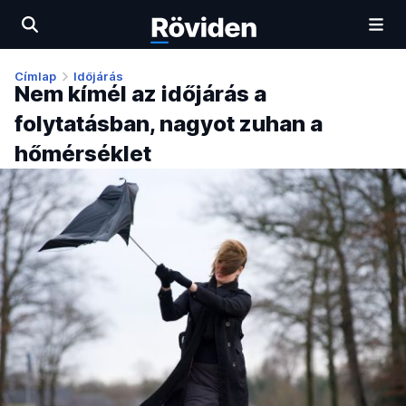
Címlap
Időjárás
Nem kímél az időjárás a
folytatásban, nagyot zuhan a
hőmérséklet