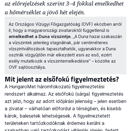
az előrejelzések szerint 3–4 fokkal emelkedhet
a hőmérséklet a jövő hét elején.
Az Országos Vízügyi Főigazgatóság (OVF) eközben arról
ír, hogy a magyarországi zivataroktól függetlenül is
emelkedhet a Duna vízszintje
. „A Duna hazai szakaszán
a vízszintek jelenleg stagnálnak, pár centiméteres
vízszintváltozások tapasztalhatók, ugyanakkor a Duna
osztrák vízgyűjtőin már elkezdett esni az eső, ezért
esély mutatkozik a vízszintemelkedésre” – közölte az
OVF sajtóosztálya.
Mit jelent az elsőfokú figyelmeztetés?
A HungaroMet háromfokozatú figyelmeztetési
rendszert alkalmaz. Az elsőfokú (sárga) figyelmeztetés
azt jelzi, hogy az adott időjárási jelenség – jelen esetben
a zivatar – várhatóan előfordul a térségben, és kisebb
károk, balesetek lehetségesek. A figyelmeztetett
területeken tartózkodóknak érdemes kerülni a
szabadban való tartózkodást villámlás idején, fedett