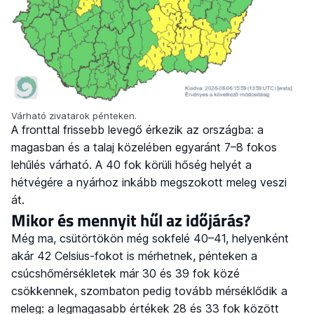
Várható zivatarok pénteken.
A fronttal frissebb levegő érkezik az országba: a
magasban és a talaj közelében egyaránt 7–8 fokos
lehűlés várható. A 40 fok körüli hőség helyét a
hétvégére a nyárhoz inkább megszokott meleg veszi
át.
Mikor és mennyit hűl az időjárás?
Még ma, csütörtökön még sokfelé 40–41, helyenként
akár 42 Celsius-fokot is mérhetnek, pénteken a
csúcshőmérsékletek már 30 és 39 fok közé
csökkennek, szombaton pedig tovább mérséklődik a
meleg: a legmagasabb értékek 28 és 33 fok között