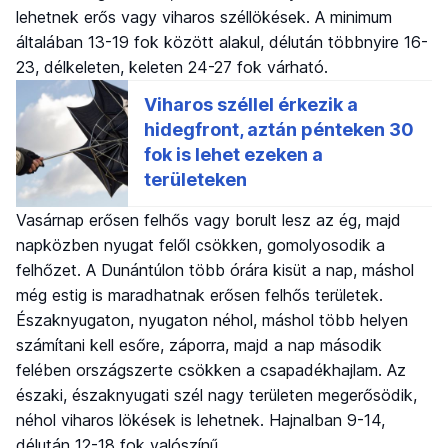
lehetnek erős vagy viharos széllökések. A minimum
általában 13-19 fok között alakul, délután többnyire 16-
23, délkeleten, keleten 24-27 fok várható.
Vasárnap erősen felhős vagy borult lesz az ég, majd
napközben nyugat felől csökken, gomolyosodik a
felhőzet. A Dunántúlon több órára kisüt a nap, máshol
még estig is maradhatnak erősen felhős területek.
Északnyugaton, nyugaton néhol, máshol több helyen
számítani kell esőre, záporra, majd a nap második
felében országszerte csökken a csapadékhajlam. Az
északi, északnyugati szél nagy területen megerősödik,
néhol viharos lökések is lehetnek. Hajnalban 9-14,
délután 12-18 fok valószínű.