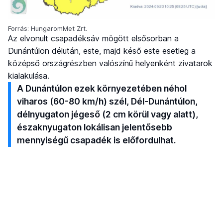
Forrás: HungaromMet Zrt.
Az elvonult csapadéksáv mögött elsősorban a
Dunántúlon délután, este, majd késő este esetleg a
középső országrészben valószínű helyenként zivatarok
kialakulása.
A Dunántúlon ezek környezetében néhol
viharos (60-80 km/h) szél, Dél-Dunántúlon,
délnyugaton jégeső (2 cm körül vagy alatt),
északnyugaton lokálisan jelentősebb
mennyiségű csapadék is előfordulhat.