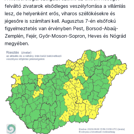
felváltó zivatarok elsődleges veszélyforrása a villámlás
lesz, de helyenként erős, viharos széllökésekre és
jégesőre is számítani kell. Augusztus 7-én elsőfokú
figyelmeztetés van érvényben Pest, Borsod-Abaúj-
Zemplén, Fejér, Győr-Moson-Sopron, Heves és Nógrád
megyében.