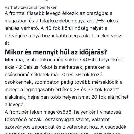
Várható zivatarok pénteken.
A fronttal frissebb levegő érkezik az országba: a
magasban és a talaj közelében egyaránt 7–8 fokos
lehűlés várható. A 40 fok körüli hőség helyét a
hétvégére a nyárhoz inkább megszokott meleg veszi
át.
Mikor és mennyit hűl az időjárás?
Még ma, csütörtökön még sokfelé 40–41, helyenként
akár 42 Celsius-fokot is mérhetnek, pénteken a
csúcshőmérsékletek már 30 és 39 fok közé
csökkennek, szombaton pedig tovább mérséklődik a
meleg: a legmagasabb értékek 28 és 33 fok között
alakulnak, hajnalban több helyen ismét 20 fok alá hűlhet
a levegő.
A front pénteken megerősödő, helyenként viharossá
fokozódó északi, északnyugati szelet, valamint
szórványos záporokat és zivatarokat hoz. A csapadék