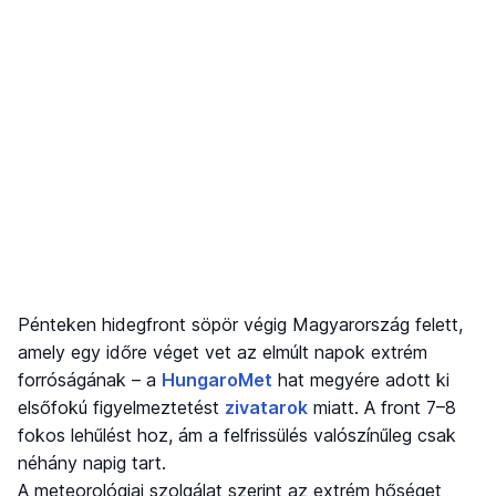
Pénteken hidegfront söpör végig Magyarország felett,
amely egy időre véget vet az elmúlt napok extrém
forróságának – a
HungaroMet
hat megyére adott ki
elsőfokú figyelmeztetést
zivatarok
miatt. A front 7–8
fokos lehűlést hoz, ám a felfrissülés valószínűleg csak
néhány napig tart.
A meteorológiai szolgálat szerint az extrém hőséget