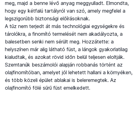
meg, majd a benne lévő anyag meggyulladt. Elmondta,
hogy egy kétfalú tartályról van szó, amely megfelel a
legszigorúbb biztonsági előírásoknak.
A tűz nem terjedt át más technológiai egységekre és
tárolókra, a finomító termelését nem akadályozta, a
balesetben senki nem sérült meg. Hozzátette: a
helyszínen már alig látható füst, a lángok gyakorlatilag
kialudtak, és azokat rövid időn belül teljesen eloltják.
Szemtanúk beszámolói alapján robbanás történt az
olajfinomítóban, amelyet jól lehetett hallani a környéken,
és több közeli épület ablakai is beleremegtek. Az
olajfinomító fölé sűrű füst emelkedett.