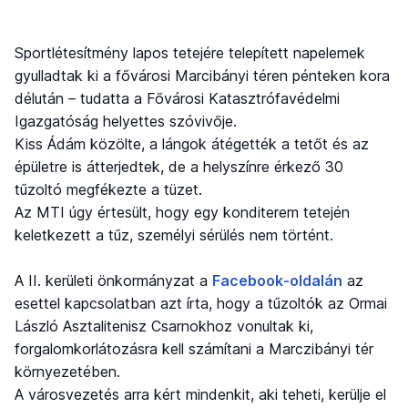
Sportlétesítmény lapos tetejére telepített napelemek
gyulladtak ki a fővárosi Marcibányi téren pénteken kora
délután – tudatta a Fővárosi Katasztrófavédelmi
Igazgatóság helyettes szóvivője.
Kiss Ádám közölte, a lángok átégették a tetőt és az
épületre is átterjedtek, de a helyszínre érkező 30
tűzoltó megfékezte a tüzet.
Az MTI úgy értesült, hogy egy konditerem tetején
keletkezett a tűz, személyi sérülés nem történt.
A II. kerületi önkormányzat a
Facebook-oldalán
az
esettel kapcsolatban azt írta, hogy a tűzoltók az Ormai
László Asztalitenisz Csarnokhoz vonultak ki,
forgalomkorlátozásra kell számítani a Marczibányi tér
környezetében.
A városvezetés arra kért mindenkit, aki teheti, kerülje el