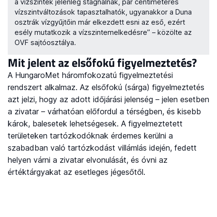
a vízszintek jelenleg stagnálnak, pár centiméteres
vízszintváltozások tapasztalhatók, ugyanakkor a Duna
osztrák vízgyűjtőin már elkezdett esni az eső, ezért
esély mutatkozik a vízszintemelkedésre” – közölte az
OVF sajtóosztálya.
Mit jelent az elsőfokú figyelmeztetés?
A HungaroMet háromfokozatú figyelmeztetési
rendszert alkalmaz. Az elsőfokú (sárga) figyelmeztetés
azt jelzi, hogy az adott időjárási jelenség – jelen esetben
a zivatar – várhatóan előfordul a térségben, és kisebb
károk, balesetek lehetségesek. A figyelmeztetett
területeken tartózkodóknak érdemes kerülni a
szabadban való tartózkodást villámlás idején, fedett
helyen várni a zivatar elvonulását, és óvni az
értéktárgyakat az esetleges jégesőtől.