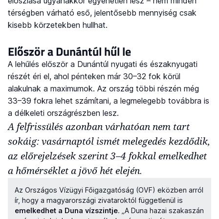
eloszlása ugyanakkor egyenetlen lesz – nem minden
térségben várható eső, jelentősebb mennyiség csak
kisebb körzetekben hullhat.
Először a Dunántúl hűl le
A lehűlés először a Dunántúl nyugati és északnyugati
részét éri el, ahol pénteken már 30–32 fok körül
alakulnak a maximumok. Az ország többi részén még
33–39 fokra lehet számítani, a legmelegebb továbbra is
a délkeleti országrészben lesz.
A felfrissülés azonban várhatóan nem tart
sokáig: vasárnaptól ismét melegedés kezdődik,
az előrejelzések szerint 3–4 fokkal emelkedhet
a hőmérséklet a jövő hét elején.
Az Országos Vízügyi Főigazgatóság (OVF) eközben arról
ír, hogy a magyarországi zivataroktól függetlenül is
emelkedhet a Duna vízszintje
. „A Duna hazai szakaszán