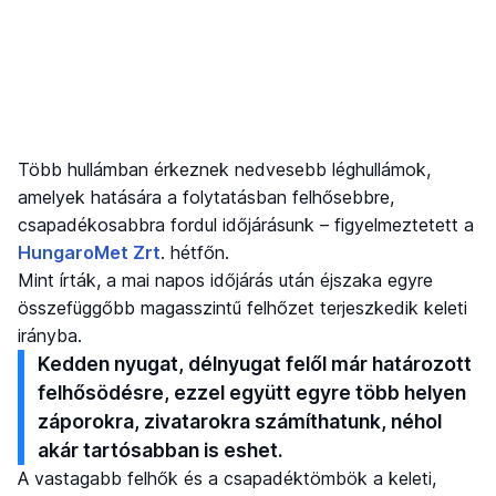
Több hullámban érkeznek nedvesebb léghullámok,
amelyek hatására a folytatásban felhősebbre,
csapadékosabbra fordul időjárásunk – figyelmeztetett a
HungaroMet Zrt
. hétfőn.
Mint írták, a mai napos időjárás után éjszaka egyre
összefüggőbb magasszintű felhőzet terjeszkedik keleti
irányba.
Kedden nyugat, délnyugat felől már határozott
felhősödésre, ezzel együtt egyre több helyen
záporokra, zivatarokra számíthatunk, néhol
akár tartósabban is eshet.
A vastagabb felhők és a csapadéktömbök a keleti,