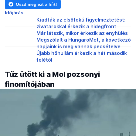
Oszd meg ezt a hírt!
Időjárás
Kiadták az elsőfokú figyelmeztetést:
zivatarokkal érkezik a hidegfront
Már látszik, mikor érkezik az enyhülés
Megszólalt a HungaroMet, a következő
napjaink is meg vannak pecsételve
Újabb hőhullám érkezik a hét második
felétől
Tűz ütött ki a Mol pozsonyi
finomítójában