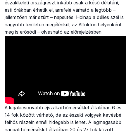
északkeleti országrészt inkább csak a késő délutáni,
esti órákban érhetik el, arrafelé várható a legtöbb –
jellemzően már szűrt – napsütés. Holnap a délies szél is
nagyobb területen megélénkül, az Alföldön helyenként
meg is erősödi – olvasható az előrejelzésben.
A legalacsonyabb éjszakai hőmérséklet általában 6 és
14 fok között várható, de az északi völgyek kevésbé
felhős részein ennél hidegebb is lehet. A legmagasabb
nappali hőmérséklet általában 20 és 27 fok között