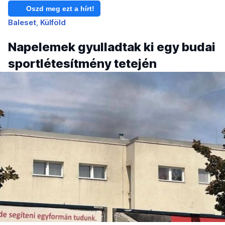
Oszd meg ezt a hírt!
Baleset
Külföld
Napelemek gyulladtak ki egy budai
sportlétesítmény tetején