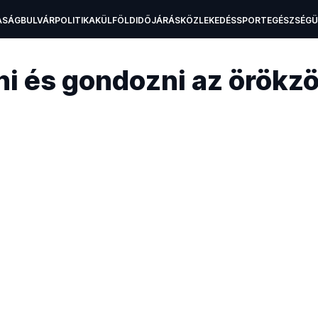
ASÁG
BULVÁR
POLITIKA
KÜLFÖLD
IDŐJÁRÁS
KÖZLEKEDÉS
SPORT
EGÉSZSÉG
H
ni és gondozni az örökzö