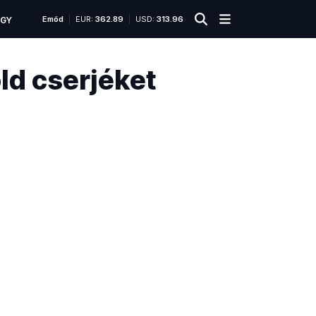
Emőd
EUR:
362.89
USD:
313.96
ÜGY
ld cserjéket
2024.
szeptember
10. 11:58
A
n
ö
v
é
n
y
e
k
g
o