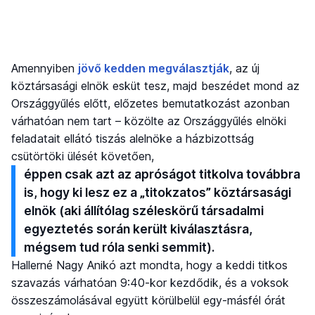
Amennyiben
jövő kedden megválasztják
, az új
köztársasági elnök esküt tesz, majd beszédet mond az
Országgyűlés előtt, előzetes bemutatkozást azonban
várhatóan nem tart – közölte az Országgyűlés elnöki
feladatait ellátó tiszás alelnöke a házbizottság
csütörtöki ülését követően,
éppen csak azt az apróságot titkolva továbbra
is, hogy ki lesz ez a „titokzatos” köztársasági
elnök (aki állítólag széleskörű társadalmi
egyeztetés során került kiválasztásra,
mégsem tud róla senki semmit).
Hallerné Nagy Anikó azt mondta, hogy a keddi titkos
szavazás várhatóan 9:40-kor kezdődik, és a voksok
összeszámolásával együtt körülbelül egy-másfél órát