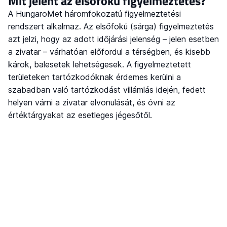
Mit jelent az elsőfokú figyelmeztetés?
A HungaroMet háromfokozatú figyelmeztetési
rendszert alkalmaz. Az elsőfokú (sárga) figyelmeztetés
azt jelzi, hogy az adott időjárási jelenség – jelen esetben
a zivatar – várhatóan előfordul a térségben, és kisebb
károk, balesetek lehetségesek. A figyelmeztetett
területeken tartózkodóknak érdemes kerülni a
szabadban való tartózkodást villámlás idején, fedett
helyen várni a zivatar elvonulását, és óvni az
értéktárgyakat az esetleges jégesőtől.