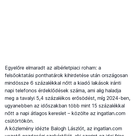
Egyelőre elmaradt az albérletpiaci roham: a
felsőoktatási ponthatárok kihirdetése után országosan
mindössze 6 százalékkal nőtt a kiadó lakások iránti
napi telefonos érdeklődések száma, ami alig haladja
meg a tavalyi 5,4 százalékos erősödést, míg 2024-ben,
ugyanebben az időszakban több mint 15 százalékkal
nőtt a napi átlagos kereslet – közölte az ingatlan.com
csütörtökön.
A közlemény idézte Balogh Lászlót, az ingatlan.com
vezető gazdasági szakértőjét, aki szerint az idei friss