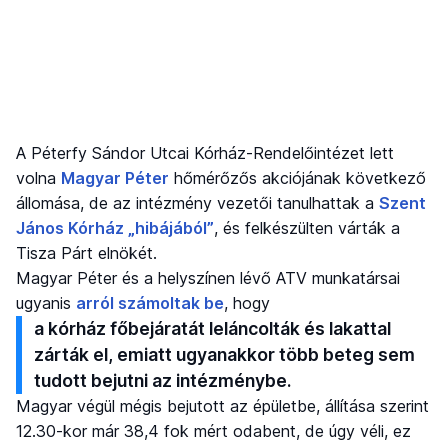
A Péterfy Sándor Utcai Kórház-Rendelőintézet lett
volna
Magyar Péter
hőmérőzős akciójának következő
állomása, de az intézmény vezetői tanulhattak a
Szent
János Kórház „hibájából”
, és felkészülten várták a
Tisza Párt elnökét.
Magyar Péter és a helyszínen lévő ATV munkatársai
ugyanis
arról számoltak be
, hogy
a kórház főbejáratát leláncolták és lakattal
zárták el, emiatt ugyanakkor több beteg sem
tudott bejutni az intézménybe.
Magyar végül mégis bejutott az épületbe, állítása szerint
12.30-kor már 38,4 fok mért odabent, de úgy véli, ez