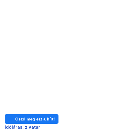
Oszd meg ezt a hírt!
Időjárás
zivatar