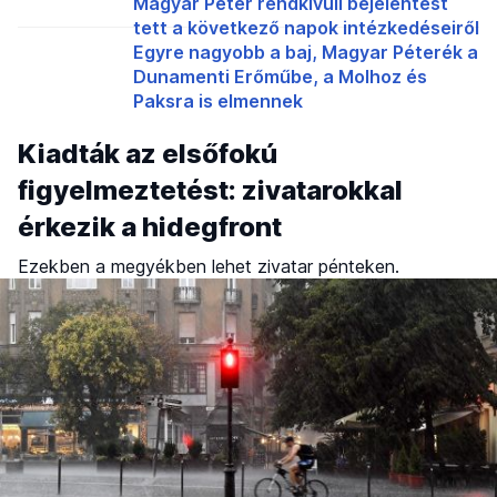
Magyar Péter rendkívüli bejelentést
tett a következő napok intézkedéseiről
Egyre nagyobb a baj, Magyar Péterék a
Dunamenti Erőműbe, a Molhoz és
Paksra is elmennek
Kiadták az elsőfokú
figyelmeztetést: zivatarokkal
érkezik a hidegfront
Ezekben a megyékben lehet zivatar pénteken.