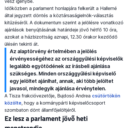
vesz igénybe.
Időközben a parlament honlapjára felkerült a Hallerné
által jegyzett döntés a köztársaságielnök-választás
kitűzéséről. A dokumentum szerint a jelölésre vonatkozó
ajánlások benyújtásának határideje jövő hétfő 10 óra,
azokat a házbizottság aznapi, 12.30 órakor kezdődő
ülésén tekinti át.
Az alaptörvény értelmében a jelölés
érvényességéhez az országgyűlési képviselők
legalább egyötödének az írásbeli ajánlása
szükséges. Minden országgyűlési képviselő
egy jelöltet ajánlhat, annak, aki több jelöltet
javasol, mindegyik ajánlása érvénytelen.
A Tisza frakcióvezetője, Bujdosó Andrea
csütörtökön
közölte
, hogy a kormánypárti képviselőcsoport
szombaton dönt államfőjelöltjéről.
Ez lesz a parlament jövő heti
menetrendje