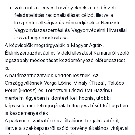
valamint az egyes törvényeknek a rendészeti
feladatellátás racionalizálását célzó, illetve a
központi költségvetés címrendjének a Nemzeti
Vagyonvisszaszerzési és Vagyonvédelmi Hivatallal
összefüggő módosítása.
A képviselők megtárgyalják a Magyar Agrár-,
Élelmiszergazdasági és Vidékfejlesztési Kamaráról szóló
jogszabály módosítását kezdeményező előterjesztést
is.
A határozathozatalok kedden lesznek. Az
Országgyűlésnek Varga Lőrinc Mihály (Tisza), Takács
Péter (Fidesz) és Toroczkai László (Mi Hazánk)
mentelmi ügyében is döntést kell hoznia, utóbbi
képviselő mentelmi jogának felfüggesztését két ügyben
is kezdeményezték.
A parlament várhatóan az általános forgalmi adóról,
illetve a szakképzésről szóló törvény általános vitájával