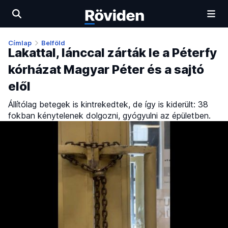
Címlap
Belföld
Lakattal, lánccal zárták le a Péterfy
kórházat Magyar Péter és a sajtó
elől
Állítólag betegek is kintrekedtek, de így is kiderült: 38
fokban kénytelenek dolgozni, gyógyulni az épületben.