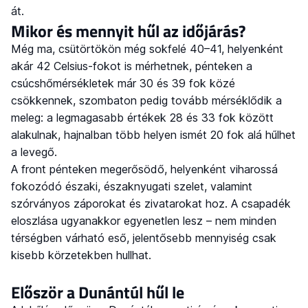
át.
Mikor és mennyit hűl az időjárás?
Még ma, csütörtökön még sokfelé 40–41, helyenként
akár 42 Celsius-fokot is mérhetnek, pénteken a
csúcshőmérsékletek már 30 és 39 fok közé
csökkennek, szombaton pedig tovább mérséklődik a
meleg: a legmagasabb értékek 28 és 33 fok között
alakulnak, hajnalban több helyen ismét 20 fok alá hűlhet
a levegő.
A front pénteken megerősödő, helyenként viharossá
fokozódó északi, északnyugati szelet, valamint
szórványos záporokat és zivatarokat hoz. A csapadék
eloszlása ugyanakkor egyenetlen lesz – nem minden
térségben várható eső, jelentősebb mennyiség csak
kisebb körzetekben hullhat.
Először a Dunántúl hűl le