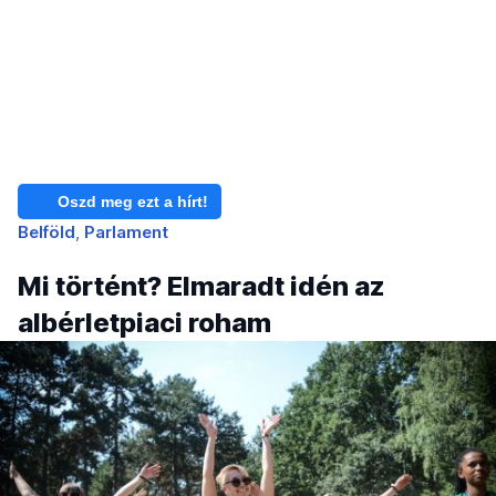
Oszd meg ezt a hírt!
Belföld
Parlament
Mi történt? Elmaradt idén az
albérletpiaci roham