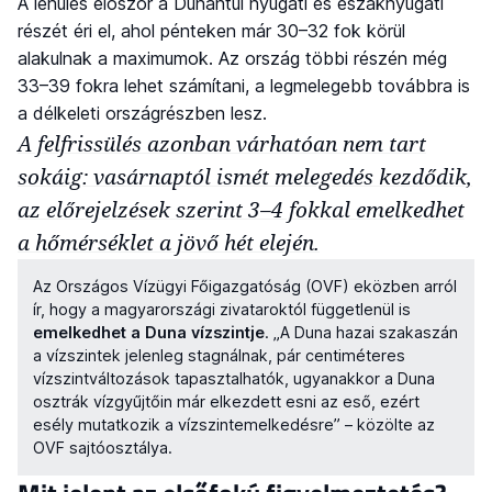
A lehűlés először a Dunántúl nyugati és északnyugati
részét éri el, ahol pénteken már 30–32 fok körül
alakulnak a maximumok. Az ország többi részén még
33–39 fokra lehet számítani, a legmelegebb továbbra is
a délkeleti országrészben lesz.
A felfrissülés azonban várhatóan nem tart
sokáig: vasárnaptól ismét melegedés kezdődik,
az előrejelzések szerint 3–4 fokkal emelkedhet
a hőmérséklet a jövő hét elején.
Az Országos Vízügyi Főigazgatóság (OVF) eközben arról
ír, hogy a magyarországi zivataroktól függetlenül is
emelkedhet a Duna vízszintje
. „A Duna hazai szakaszán
a vízszintek jelenleg stagnálnak, pár centiméteres
vízszintváltozások tapasztalhatók, ugyanakkor a Duna
osztrák vízgyűjtőin már elkezdett esni az eső, ezért
esély mutatkozik a vízszintemelkedésre” – közölte az
OVF sajtóosztálya.