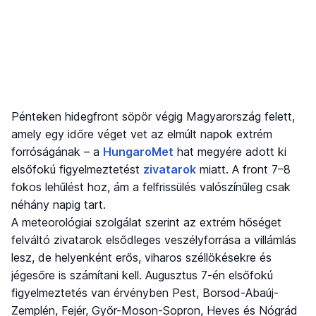
Pénteken hidegfront söpör végig Magyarország felett,
amely egy időre véget vet az elmúlt napok extrém
forróságának – a
HungaroMet
hat megyére adott ki
elsőfokú figyelmeztetést
zivatarok
miatt. A front 7–8
fokos lehűlést hoz, ám a felfrissülés valószínűleg csak
néhány napig tart.
A meteorológiai szolgálat szerint az extrém hőséget
felváltó zivatarok elsődleges veszélyforrása a villámlás
lesz, de helyenként erős, viharos széllökésekre és
jégesőre is számítani kell. Augusztus 7-én elsőfokú
figyelmeztetés van érvényben Pest, Borsod-Abaúj-
Zemplén, Fejér, Győr-Moson-Sopron, Heves és Nógrád