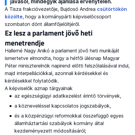
javasol, mindegyik ajánlása érvénytelen.
A Tisza frakcióvezetője, Bujdosó Andrea
csütörtökön
közölte
, hogy a kormánypárti képviselőcsoport
szombaton dönt államfőjelöltjéről.
Ez lesz a parlament jövő heti
menetrendje
Hallerné Nagy Anikó a parlament jövő heti munkáját
ismertetve elmondta, hogy a hétfői ülésnap Magyar
Péter miniszterelnök napirend előtti felszólalásával indul,
majd interpellációkkal, azonnali kérdésekkel és
kérdésekkel folytatódik.
A képviselők aznap tárgyalnak
az egészségügyi adatkezelést érintő törvények,
a közneveléssel kapcsolatos jogszabályok,
és a közpénzügyi reformokkal összefüggő egyes
államháztartási szabályok kormány által
kezdeményezett módosításáról;