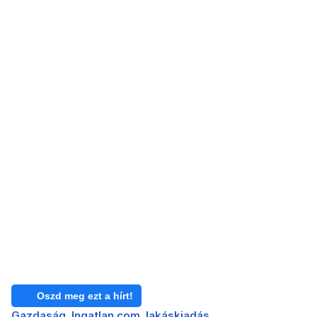
Oszd meg ezt a hírt!
Gazdaság
Ingatlan.com
lakáskiadás