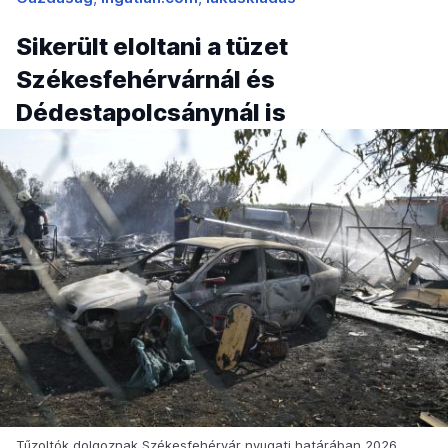
Sikerült eloltani a tüzet
Székesfehérvárnál és
Dédestapolcsánynál is
Tűzoltók dolgoznak Székesfehérvár nyugati határában 2026.