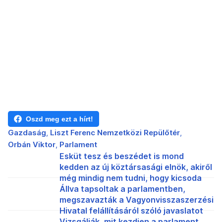
Oszd meg ezt a hírt!
Gazdaság
Liszt Ferenc Nemzetközi Repülőtér
Orbán Viktor
Parlament
Esküt tesz és beszédet is mond
kedden az új köztársasági elnök, akiről
még mindig nem tudni, hogy kicsoda
Állva tapsoltak a parlamentben,
megszavazták a Vagyonvisszaszerzési
Hivatal felállításáról szóló javaslatot
Vizsgálják, mit kezdjen a parlament