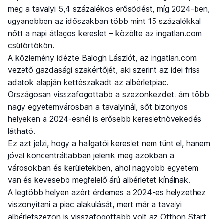
meg a tavalyi 5,4 százalékos erősödést, míg 2024-ben,
ugyanebben az időszakban több mint 15 százalékkal
nőtt a napi átlagos kereslet – közölte az ingatlan.com
csütörtökön.
A közlemény idézte Balogh Lászlót, az ingatlan.com
vezető gazdasági szakértőjét, aki szerint az idei friss
adatok alapján kettészakadt az albérletpiac.
Országosan visszafogottabb a szezonkezdet, ám több
nagy egyetemvárosban a tavalyinál, sőt bizonyos
helyeken a 2024-esnél is erősebb keresletnövekedés
látható.
Ez azt jelzi, hogy a hallgatói kereslet nem tűnt el, hanem
jóval koncentráltabban jelenik meg azokban a
városokban és kerületekben, ahol nagyobb egyetem
van és kevesebb megfelelő árú albérletet kínálnak.
A legtöbb helyen azért érdemes a 2024-es helyzethez
viszonyítani a piac alakulását, mert már a tavalyi
albérletszezon is visszafogottabb volt az Otthon Start