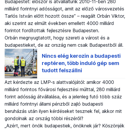
Budapestet: először is átvállaltunk 2010-11-ben 280
milliárd forintnyi adósságot, amit az előző városvezetés
Tarlós István előtt hozott össze” – reagált Orbán Viktor,
aki szerint az elmúlt években emellett 4000 milliárd
forintot fordítottak fejlesztésre Budapesten.
Orbán megnyugtatott, hogy szereti a várost és a
budapestieket, de az ország nem csak Budapestből áll.
Azt kérdezte az LMP-s alattvalójától: amikor 4000
milliárd forintos fővárosi fejlesztési múlttal, 280 milliárd
forint adósság átvállalása, és a jelenleg futó több száz
milliárd forintnyi állami pénzből zajló budapesti
beruházás után ilyen kérdéseket tesznek fel, akkor mit
gondolnak az ország többi részéről?
„Azért, mert önök budapestiek, önöknek jár? Köszönjék