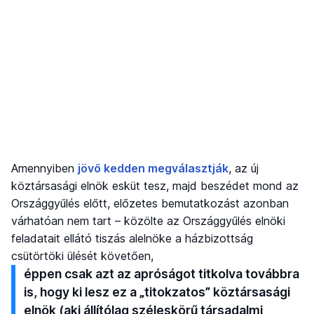
Amennyiben
jövő kedden megválasztják
, az új
köztársasági elnök esküt tesz, majd beszédet mond az
Országgyűlés előtt, előzetes bemutatkozást azonban
várhatóan nem tart – közölte az Országgyűlés elnöki
feladatait ellátó tiszás alelnöke a házbizottság
csütörtöki ülését követően,
éppen csak azt az apróságot titkolva továbbra
is, hogy ki lesz ez a „titokzatos” köztársasági
elnök (aki állítólag széleskörű társadalmi