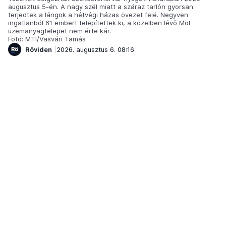
augusztus 5-én. A nagy szél miatt a száraz tarlón gyorsan
terjedtek a lángok a hétvégi házas övezet felé. Negyven
ingatlanból 61 embert telepítettek ki, a közelben lévő Mol
üzemanyagtelepet nem érte kár.
Fotó: MTI/Vasvári Tamás
Röviden
2026. augusztus 6. 08:16