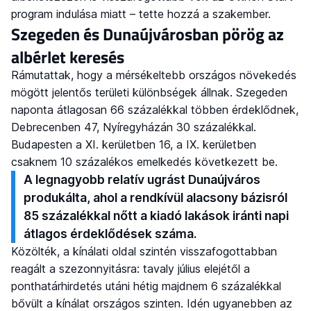
program indulása miatt – tette hozzá a szakember.
Szegeden és Dunaújvárosban pörög az
albérlet keresés
Rámutattak, hogy a mérsékeltebb országos növekedés
mögött jelentős területi különbségek állnak. Szegeden
naponta átlagosan 66 százalékkal többen érdeklődnek,
Debrecenben 47, Nyíregyházán 30 százalékkal.
Budapesten a XI. kerületben 16, a IX. kerületben
csaknem 10 százalékos emelkedés következett be.
A legnagyobb relatív ugrást Dunaújváros
produkálta, ahol a rendkívül alacsony bázisról
85 százalékkal nőtt a kiadó lakások iránti napi
átlagos érdeklődések száma.
Közölték, a kínálati oldal szintén visszafogottabban
reagált a szezonnyitásra: tavaly július elejétől a
ponthatárhirdetés utáni hétig majdnem 6 százalékkal
bővült a kínálat országos szinten. Idén ugyanebben az