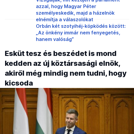
azzal, hogy Magyar Péter
személyeskedik, majd a házelnök
elnémítja a válaszolókat
Orbán két szotyihéj-köpködés között:
„Az önkény immár nem fenyegetés,
hanem valóság”
Esküt tesz és beszédet is mond
kedden az új köztársasági elnök,
akiről még mindig nem tudni, hogy
kicsoda