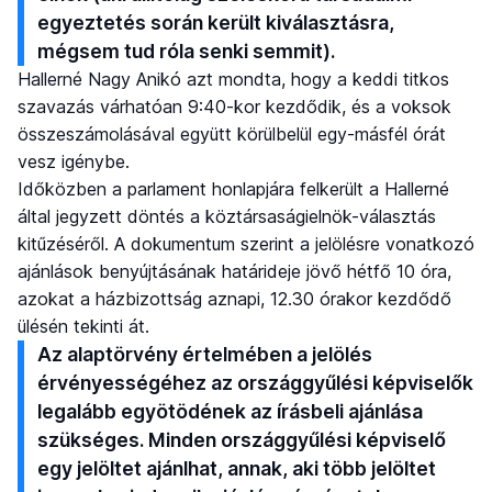
egyeztetés során került kiválasztásra,
mégsem tud róla senki semmit).
Hallerné Nagy Anikó azt mondta, hogy a keddi titkos
szavazás várhatóan 9:40-kor kezdődik, és a voksok
összeszámolásával együtt körülbelül egy-másfél órát
vesz igénybe.
Időközben a parlament honlapjára felkerült a Hallerné
által jegyzett döntés a köztársaságielnök-választás
kitűzéséről. A dokumentum szerint a jelölésre vonatkozó
ajánlások benyújtásának határideje jövő hétfő 10 óra,
azokat a házbizottság aznapi, 12.30 órakor kezdődő
ülésén tekinti át.
Az alaptörvény értelmében a jelölés
érvényességéhez az országgyűlési képviselők
legalább egyötödének az írásbeli ajánlása
szükséges. Minden országgyűlési képviselő
egy jelöltet ajánlhat, annak, aki több jelöltet