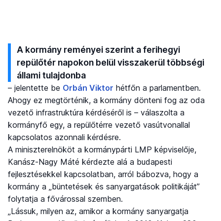
A kormány reményei szerint a ferihegyi
repülőtér napokon belül visszakerül többségi
állami tulajdonba
– jelentette be
Orbán Viktor
hétfőn a parlamentben.
Ahogy ez megtörténik, a kormány dönteni fog az oda
vezető infrastruktúra kérdéséről is – válaszolta a
kormányfő egy, a repülőtérre vezető vasútvonallal
kapcsolatos azonnali kérdésre.
A miniszterelnököt a kormánypárti LMP képviselője,
Kanász-Nagy Máté kérdezte alá a budapesti
fejlesztésekkel kapcsolatban, arról bábozva, hogy a
kormány a „büntetések és sanyargatások politikáját”
folytatja a fővárossal szemben.
„Lássuk, milyen az, amikor a kormány sanyargatja