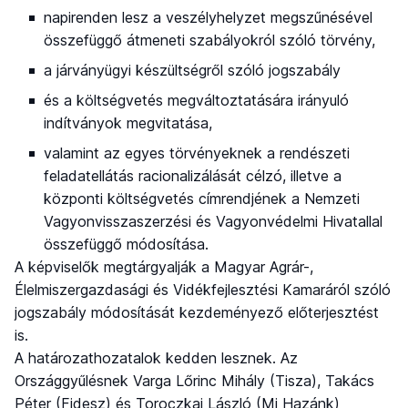
napirenden lesz a veszélyhelyzet megszűnésével
összefüggő átmeneti szabályokról szóló törvény,
a járványügyi készültségről szóló jogszabály
és a költségvetés megváltoztatására irányuló
indítványok megvitatása,
valamint az egyes törvényeknek a rendészeti
feladatellátás racionalizálását célzó, illetve a
központi költségvetés címrendjének a Nemzeti
Vagyonvisszaszerzési és Vagyonvédelmi Hivatallal
összefüggő módosítása.
A képviselők megtárgyalják a Magyar Agrár-,
Élelmiszergazdasági és Vidékfejlesztési Kamaráról szóló
jogszabály módosítását kezdeményező előterjesztést
is.
A határozathozatalok kedden lesznek. Az
Országgyűlésnek Varga Lőrinc Mihály (Tisza), Takács
Péter (Fidesz) és Toroczkai László (Mi Hazánk)