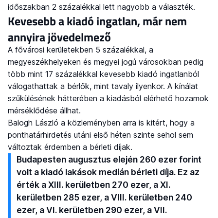
időszakban 2 százalékkal lett nagyobb a választék.
Kevesebb a kiadó ingatlan, már nem
annyira jövedelmező
A fővárosi kerületekben 5 százalékkal, a
megyeszékhelyeken és megyei jogú városokban pedig
több mint 17 százalékkal kevesebb kiadó ingatlanból
válogathattak a bérlők, mint tavaly ilyenkor. A kínálat
szűkülésének hátterében a kiadásból elérhető hozamok
mérséklődése állhat.
Balogh László a közleményben arra is kitért, hogy a
ponthatárhirdetés utáni első héten szinte sehol sem
változtak érdemben a bérleti díjak.
Budapesten augusztus elején 260 ezer forint
volt a kiadó lakások medián bérleti díja. Ez az
érték a XIII. kerületben 270 ezer, a XI.
kerületben 285 ezer, a VIII. kerületben 240
ezer, a VI. kerületben 290 ezer, a VII.