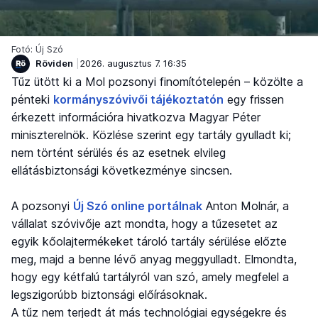
Fotó: Új Szó
Röviden
2026. augusztus 7. 16:35
Tűz ütött ki a Mol pozsonyi finomítótelepén – közölte a
pénteki
kormányszóvivői tájékoztatón
egy frissen
érkezett információra hivatkozva Magyar Péter
miniszterelnök. Közlése szerint egy tartály gyulladt ki;
nem történt sérülés és az esetnek elvileg
ellátásbiztonsági következménye sincsen.
A pozsonyi
Új Szó online portálnak
Anton Molnár, a
vállalat szóvivője azt mondta, hogy a tűzesetet az
egyik kőolajtermékeket tároló tartály sérülése előzte
meg, majd a benne lévő anyag meggyulladt. Elmondta,
hogy egy kétfalú tartályról van szó, amely megfelel a
legszigorúbb biztonsági előírásoknak.
A tűz nem terjedt át más technológiai egységekre és