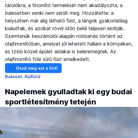
tárolókra, a finomító termelését nem akadályozta, a
balesetben senki nem sérült meg. Hozzátette: a
helyszínen már alig látható füst, a lángok gyakorlatilag
kialudtak, és azokat rövid időn belül teljesen eloltják.
Szemtanúk beszámolói alapján robbanás történt az
olajfinomítóban, amelyet jól lehetett hallani a környéken,
és több közeli épület ablakai is beleremegtek. Az
olajfinomító fölé sűrű füst emelkedett.
Oszd meg ezt a hírt!
Baleset
Külföld
Napelemek gyulladtak ki egy budai
sportlétesítmény tetején