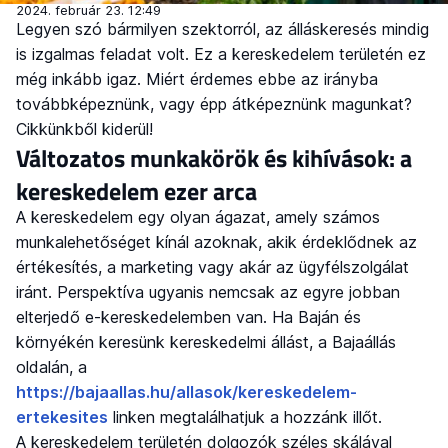
2024. február 23. 12:49
Legyen szó bármilyen szektorról, az álláskeresés mindig
is izgalmas feladat volt. Ez a kereskedelem területén ez
még inkább igaz. Miért érdemes ebbe az irányba
továbbképeznünk, vagy épp átképeznünk magunkat?
Cikkünkből kiderül!
Változatos munkakörök és kihívások: a
kereskedelem ezer arca
A kereskedelem egy olyan ágazat, amely számos
munkalehetőséget kínál azoknak, akik érdeklődnek az
értékesítés, a marketing vagy akár az ügyfélszolgálat
iránt. Perspektíva ugyanis nemcsak az egyre jobban
elterjedő e-kereskedelemben van. Ha Baján és
környékén keresünk kereskedelmi állást, a Bajaállás
oldalán, a
https://bajaallas.hu/allasok/kereskedelem-
ertekesites
linken megtalálhatjuk a hozzánk illőt.
A kereskedelem területén dolgozók széles skálával