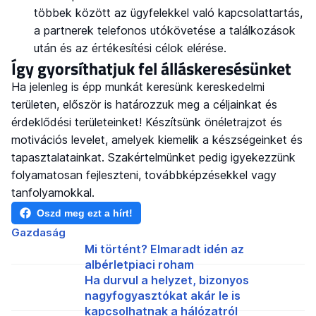
többek között az ügyfelekkel való kapcsolattartás,
a partnerek telefonos utókövetése a találkozások
után és az értékesítési célok elérése.
Így gyorsíthatjuk fel álláskeresésünket
Ha jelenleg is épp munkát keresünk kereskedelmi
területen, először is határozzuk meg a céljainkat és
érdeklődési területeinket! Készítsünk önéletrajzot és
motivációs levelet, amelyek kiemelik a készségeinket és
tapasztalatainkat. Szakértelmünket pedig igyekezzünk
folyamatosan fejleszteni, továbbképzésekkel vagy
tanfolyamokkal.
Oszd meg ezt a hírt!
Gazdaság
Mi történt? Elmaradt idén az
albérletpiaci roham
Ha durvul a helyzet, bizonyos
nagyfogyasztókat akár le is
kapcsolhatnak a hálózatról