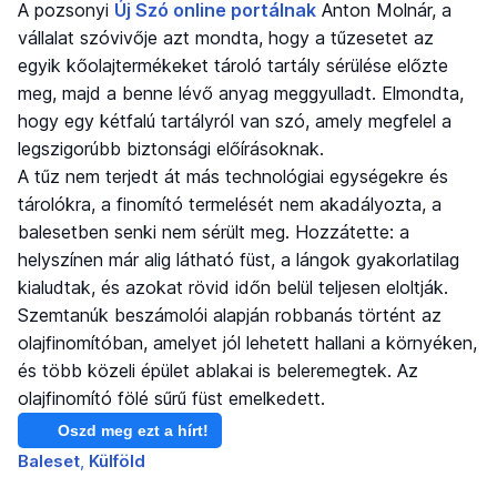
A pozsonyi
Új Szó online portálnak
Anton Molnár, a
vállalat szóvivője azt mondta, hogy a tűzesetet az
egyik kőolajtermékeket tároló tartály sérülése előzte
meg, majd a benne lévő anyag meggyulladt. Elmondta,
hogy egy kétfalú tartályról van szó, amely megfelel a
legszigorúbb biztonsági előírásoknak.
A tűz nem terjedt át más technológiai egységekre és
tárolókra, a finomító termelését nem akadályozta, a
balesetben senki nem sérült meg. Hozzátette: a
helyszínen már alig látható füst, a lángok gyakorlatilag
kialudtak, és azokat rövid időn belül teljesen eloltják.
Szemtanúk beszámolói alapján robbanás történt az
olajfinomítóban, amelyet jól lehetett hallani a környéken,
és több közeli épület ablakai is beleremegtek. Az
olajfinomító fölé sűrű füst emelkedett.
Oszd meg ezt a hírt!
Baleset
Külföld