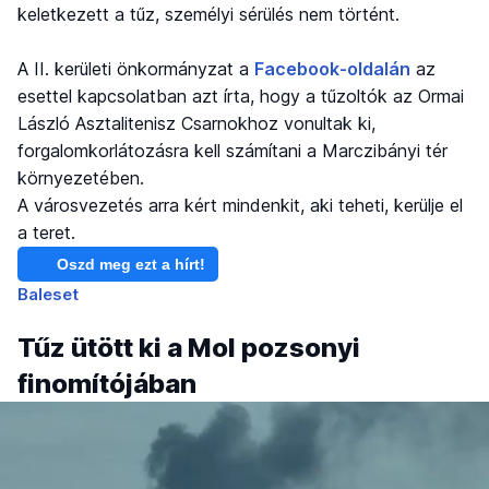
keletkezett a tűz, személyi sérülés nem történt.
A II. kerületi önkormányzat a
Facebook-oldalán
az
esettel kapcsolatban azt írta, hogy a tűzoltók az Ormai
László Asztalitenisz Csarnokhoz vonultak ki,
forgalomkorlátozásra kell számítani a Marczibányi tér
környezetében.
A városvezetés arra kért mindenkit, aki teheti, kerülje el
a teret.
Oszd meg ezt a hírt!
Baleset
Tűz ütött ki a Mol pozsonyi
finomítójában