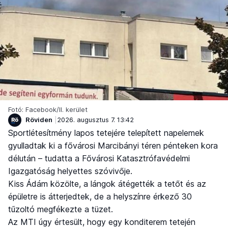
Fotó: Facebook/II. kerület
Röviden
2026. augusztus 7. 13:42
Sportlétesítmény lapos tetejére telepített napelemek
gyulladtak ki a fővárosi Marcibányi téren pénteken kora
délután – tudatta a Fővárosi Katasztrófavédelmi
Igazgatóság helyettes szóvivője.
Kiss Ádám közölte, a lángok átégették a tetőt és az
épületre is átterjedtek, de a helyszínre érkező 30
tűzoltó megfékezte a tüzet.
Az MTI úgy értesült, hogy egy konditerem tetején