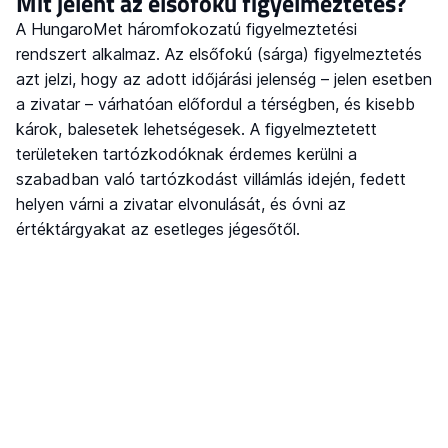
Mit jelent az elsőfokú figyelmeztetés?
A HungaroMet háromfokozatú figyelmeztetési
rendszert alkalmaz. Az elsőfokú (sárga) figyelmeztetés
azt jelzi, hogy az adott időjárási jelenség – jelen esetben
a zivatar – várhatóan előfordul a térségben, és kisebb
károk, balesetek lehetségesek. A figyelmeztetett
területeken tartózkodóknak érdemes kerülni a
szabadban való tartózkodást villámlás idején, fedett
helyen várni a zivatar elvonulását, és óvni az
értéktárgyakat az esetleges jégesőtől.