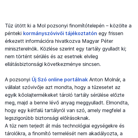
Tűz ütött ki a Mol pozsonyi finomítótelepén – közölte a
pénteki
kormányszóvivői tájékoztatón
egy frissen
érkezett információra hivatkozva Magyar Péter
miniszterelnök. Közlése szerint egy tartály gyulladt ki;
nem történt sérülés és az esetnek elvileg
ellátásbiztonsági következménye sincsen.
A pozsonyi
Új Szó online portálnak
Anton Molnár, a
vállalat szóvivője azt mondta, hogy a tűzesetet az
egyik kőolajtermékeket tároló tartály sérülése előzte
meg, majd a benne lévő anyag meggyulladt. Elmondta,
hogy egy kétfalú tartályról van szó, amely megfelel a
legszigorúbb biztonsági előírásoknak.
A tűz nem terjedt át más technológiai egységekre és
tárolókra, a finomító termelését nem akadályozta, a