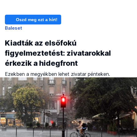
Oszd meg ezt a hírt!
Baleset
Kiadták az elsőfokú
figyelmeztetést: zivatarokkal
érkezik a hidegfront
Ezekben a megyékben lehet zivatar pénteken.