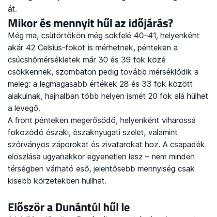
át.
Mikor és mennyit hűl az időjárás?
Még ma, csütörtökön még sokfelé 40–41, helyenként
akár 42 Celsius-fokot is mérhetnek, pénteken a
csúcshőmérsékletek már 30 és 39 fok közé
csökkennek, szombaton pedig tovább mérséklődik a
meleg: a legmagasabb értékek 28 és 33 fok között
alakulnak, hajnalban több helyen ismét 20 fok alá hűlhet
a levegő.
A front pénteken megerősödő, helyenként viharossá
fokozódó északi, északnyugati szelet, valamint
szórványos záporokat és zivatarokat hoz. A csapadék
eloszlása ugyanakkor egyenetlen lesz – nem minden
térségben várható eső, jelentősebb mennyiség csak
kisebb körzetekben hullhat.
Először a Dunántúl hűl le