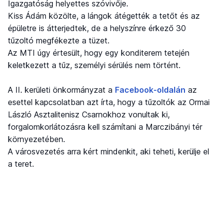
Igazgatóság helyettes szóvivője.
Kiss Ádám közölte, a lángok átégették a tetőt és az
épületre is átterjedtek, de a helyszínre érkező 30
tűzoltó megfékezte a tüzet.
Az MTI úgy értesült, hogy egy konditerem tetején
keletkezett a tűz, személyi sérülés nem történt.
A II. kerületi önkormányzat a
Facebook-oldalán
az
esettel kapcsolatban azt írta, hogy a tűzoltók az Ormai
László Asztalitenisz Csarnokhoz vonultak ki,
forgalomkorlátozásra kell számítani a Marczibányi tér
környezetében.
A városvezetés arra kért mindenkit, aki teheti, kerülje el
a teret.