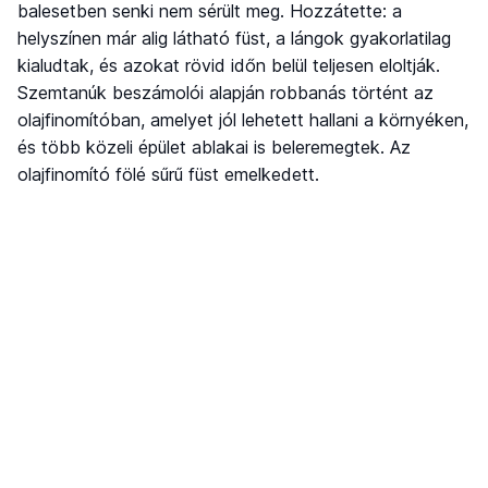
balesetben senki nem sérült meg. Hozzátette: a
helyszínen már alig látható füst, a lángok gyakorlatilag
kialudtak, és azokat rövid időn belül teljesen eloltják.
Szemtanúk beszámolói alapján robbanás történt az
olajfinomítóban, amelyet jól lehetett hallani a környéken,
és több közeli épület ablakai is beleremegtek. Az
olajfinomító fölé sűrű füst emelkedett.