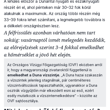
A lehűlés először a Dunántúl nyugati és északnyugati
részét éri el, ahol pénteken már 30–32 fok körül
alakulnak a maximumok. Az ország többi részén még
33–39 fokra lehet számítani, a legmelegebb továbbra is
a délkeleti országrészben lesz.
A felfrissülés azonban várhatóan nem tart
sokáig: vasárnaptól ismét melegedés kezdődik,
az előrejelzések szerint 3–4 fokkal emelkedhet
a hőmérséklet a jövő hét elején.
Az Országos Vízügyi Főigazgatóság (OVF) eközben arról
ír, hogy a magyarországi zivataroktól függetlenül is
emelkedhet a Duna vízszintje
. „A Duna hazai szakaszán
a vízszintek jelenleg stagnálnak, pár centiméteres
vízszintváltozások tapasztalhatók, ugyanakkor a Duna
osztrák vízgyűjtőin már elkezdett esni az eső, ezért
esély mutatkozik a vízszintemelkedésre” – közölte az
OVF sajtóosztálya.