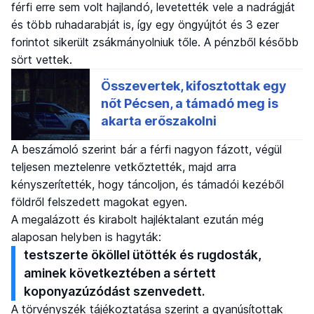
férfi erre sem volt hajlandó, levetették vele a nadrágját
és több ruhadarabját is, így egy öngyújtót és 3 ezer
forintot sikerült zsákmányolniuk tőle. A pénzből később
sört vettek.
A beszámoló szerint bár a férfi nagyon fázott, végül
teljesen meztelenre vetkőztették, majd arra
kényszerítették, hogy táncoljon, és támadói kezéből
földről felszedett magokat egyen.
A megalázott és kirabolt hajléktalant ezután még
alaposan helyben is hagyták:
testszerte ököllel ütötték és rugdosták,
aminek következtében a sértett
koponyazúzódást szenvedett.
A törvényszék tájékoztatása szerint a gyanúsítottak