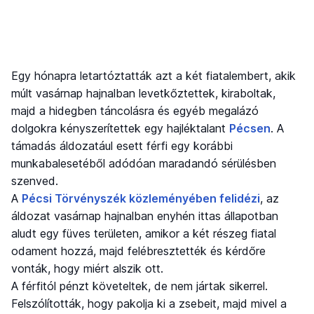
Egy hónapra letartóztatták azt a két fiatalembert, akik
múlt vasárnap hajnalban levetkőztettek, kiraboltak,
majd a hidegben táncolásra és egyéb megalázó
dolgokra kényszerítettek egy hajléktalant
Pécsen
. A
támadás áldozatául esett férfi egy korábbi
munkabalesetéből adódóan maradandó sérülésben
szenved.
A
Pécsi Törvényszék közleményében felidézi
, az
áldozat vasárnap hajnalban enyhén ittas állapotban
aludt egy füves területen, amikor a két részeg fiatal
odament hozzá, majd felébresztették és kérdőre
vonták, hogy miért alszik ott.
A férfitól pénzt követeltek, de nem jártak sikerrel.
Felszólították, hogy pakolja ki a zsebeit, majd mivel a