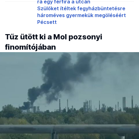
rá egy férfira a utcán
Szülőket ítéltek fegyházbüntetésre
hároméves gyermekük megöléséért
Pécsett
Tűz ütött ki a Mol pozsonyi
finomítójában