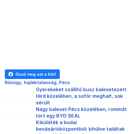
Oszd meg ezt a hírt!
Bűnügy
hajléktalanság
Pécs
Gyerekeket szállító busz balesetezett
Hird közelében, a sofőr meghalt, sok
sérült
Nagy baleset Pécs közelében, rommát
tört egy BYD SEAL
Kiküldték a budai
bevásárlóközpontból: kihűlve találtak