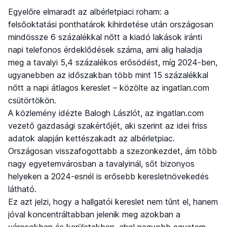
Egyelőre elmaradt az albérletpiaci roham: a
felsőoktatási ponthatárok kihirdetése után országosan
mindössze 6 százalékkal nőtt a kiadó lakások iránti
napi telefonos érdeklődések száma, ami alig haladja
meg a tavalyi 5,4 százalékos erősödést, míg 2024-ben,
ugyanebben az időszakban több mint 15 százalékkal
nőtt a napi átlagos kereslet – közölte az ingatlan.com
csütörtökön.
A közlemény idézte Balogh Lászlót, az ingatlan.com
vezető gazdasági szakértőjét, aki szerint az idei friss
adatok alapján kettészakadt az albérletpiac.
Országosan visszafogottabb a szezonkezdet, ám több
nagy egyetemvárosban a tavalyinál, sőt bizonyos
helyeken a 2024-esnél is erősebb keresletnövekedés
látható.
Ez azt jelzi, hogy a hallgatói kereslet nem tűnt el, hanem
jóval koncentráltabban jelenik meg azokban a
városokban és kerületekben, ahol nagyobb egyetem