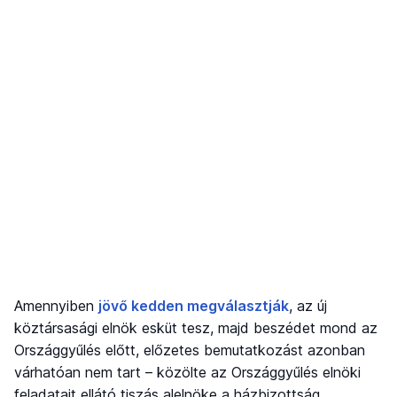
Amennyiben
jövő kedden megválasztják
, az új
köztársasági elnök esküt tesz, majd beszédet mond az
Országgyűlés előtt, előzetes bemutatkozást azonban
várhatóan nem tart – közölte az Országgyűlés elnöki
feladatait ellátó tiszás alelnöke a házbizottság