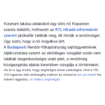
Kizuhant lakása ablakából egy idős nő Kispesten
szerda délelőtt, holttestét az
RTL Híradó információi
szerint
járókelők találták meg, ők hívták a rendőrséget.
Úgy tudni, hogy a nő öngyilkos lett.
A
Budapesti
Rendőr-főkapitányság sajtóügyeletének
tájékoztatása szerint az elsődleges vizsgálat során nem
találtak idegenkezűségre utaló jelet, a rendőrség
közigazgatási eljárás keretében vizsgálja a történteket.
Ha te is úgy érzed, hogy segítségre lenne szükséged, hívd a 116-
123 ingyenes lelki elsősegély számot és olvasd el
ezt az oldalt
! Ha
másért aggódsz,
itt találsz segítséget
.