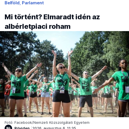
Belföld
Parlament
Mi történt? Elmaradt idén az
albérletpiaci roham
Fotó: Facebook/Nemzeti Közszolgálati Egyetem
Röviden
2026. augusztus 6. 11:35