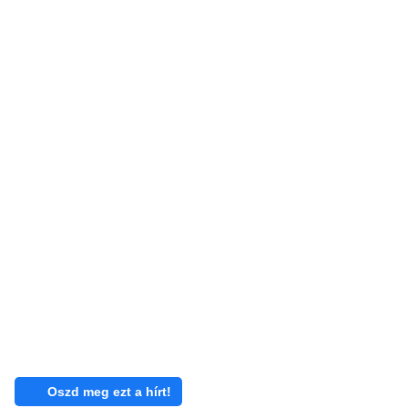
Oszd meg ezt a hírt!