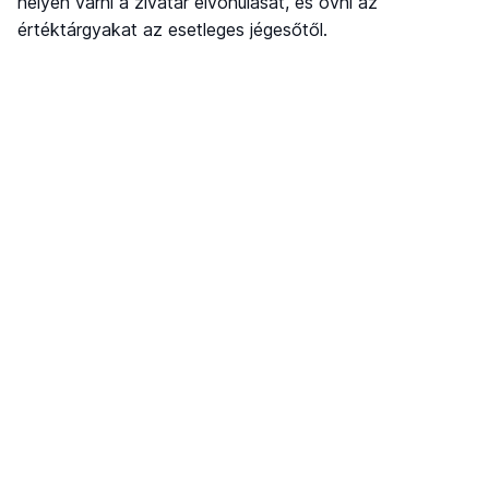
helyen várni a zivatar elvonulását, és óvni az
értéktárgyakat az esetleges jégesőtől.