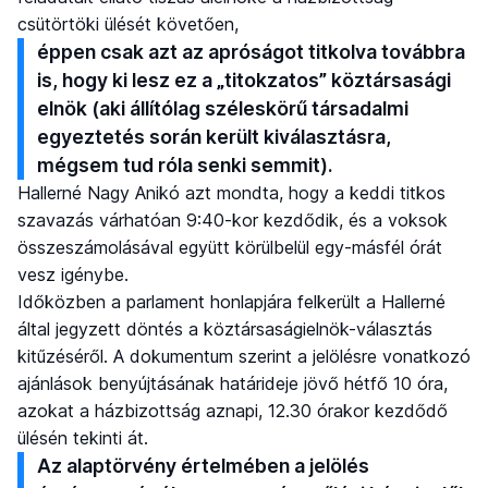
csütörtöki ülését követően,
éppen csak azt az apróságot titkolva továbbra
is, hogy ki lesz ez a „titokzatos” köztársasági
elnök (aki állítólag széleskörű társadalmi
egyeztetés során került kiválasztásra,
mégsem tud róla senki semmit).
Hallerné Nagy Anikó azt mondta, hogy a keddi titkos
szavazás várhatóan 9:40-kor kezdődik, és a voksok
összeszámolásával együtt körülbelül egy-másfél órát
vesz igénybe.
Időközben a parlament honlapjára felkerült a Hallerné
által jegyzett döntés a köztársaságielnök-választás
kitűzéséről. A dokumentum szerint a jelölésre vonatkozó
ajánlások benyújtásának határideje jövő hétfő 10 óra,
azokat a házbizottság aznapi, 12.30 órakor kezdődő
ülésén tekinti át.
Az alaptörvény értelmében a jelölés