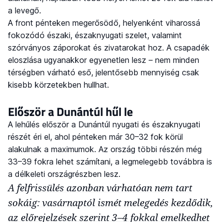
a levegő.
A front pénteken megerősödő, helyenként viharossá
fokozódó északi, északnyugati szelet, valamint
szórványos záporokat és zivatarokat hoz. A csapadék
eloszlása ugyanakkor egyenetlen lesz – nem minden
térségben várható eső, jelentősebb mennyiség csak
kisebb körzetekben hullhat.
Először a Dunántúl hűl le
A lehűlés először a Dunántúl nyugati és északnyugati
részét éri el, ahol pénteken már 30–32 fok körül
alakulnak a maximumok. Az ország többi részén még
33–39 fokra lehet számítani, a legmelegebb továbbra is
a délkeleti országrészben lesz.
A felfrissülés azonban várhatóan nem tart
sokáig: vasárnaptól ismét melegedés kezdődik,
az előrejelzések szerint 3–4 fokkal emelkedhet