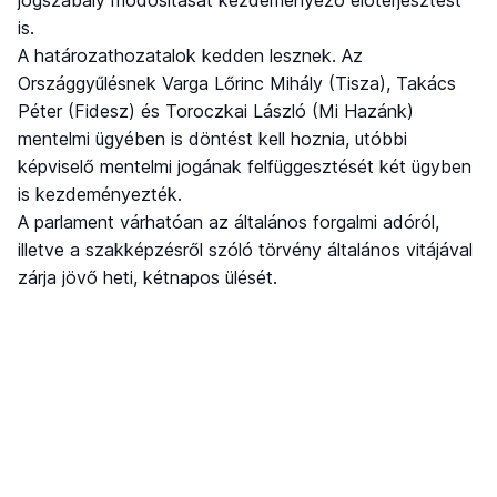
jogszabály módosítását kezdeményező előterjesztést
is.
A határozathozatalok kedden lesznek. Az
Országgyűlésnek Varga Lőrinc Mihály (Tisza), Takács
Péter (Fidesz) és Toroczkai László (Mi Hazánk)
mentelmi ügyében is döntést kell hoznia, utóbbi
képviselő mentelmi jogának felfüggesztését két ügyben
is kezdeményezték.
A parlament várhatóan az általános forgalmi adóról,
illetve a szakképzésről szóló törvény általános vitájával
zárja jövő heti, kétnapos ülését.