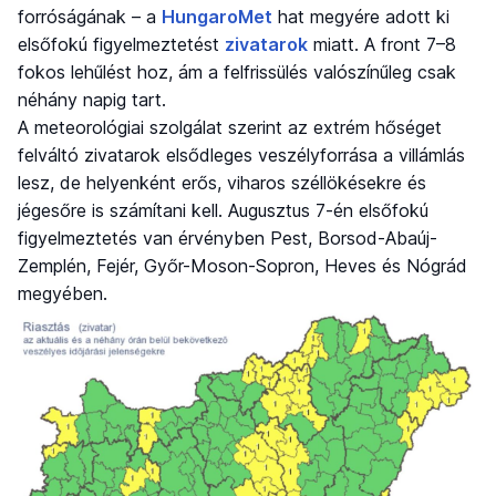
forróságának – a
HungaroMet
hat megyére adott ki
elsőfokú figyelmeztetést
zivatarok
miatt. A front 7–8
fokos lehűlést hoz, ám a felfrissülés valószínűleg csak
néhány napig tart.
A meteorológiai szolgálat szerint az extrém hőséget
felváltó zivatarok elsődleges veszélyforrása a villámlás
lesz, de helyenként erős, viharos széllökésekre és
jégesőre is számítani kell. Augusztus 7-én elsőfokú
figyelmeztetés van érvényben Pest, Borsod-Abaúj-
Zemplén, Fejér, Győr-Moson-Sopron, Heves és Nógrád
megyében.