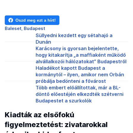
Oszd meg ezt a hírt!
Baleset
Budapest
Süllyedni kezdett egy sétahajó a
Dunán
Karácsony is gyorsan bejelentette,
hogy kitakarítja „a maffiaként működő
alvállalkozói hálózatokat” Budapestről
Haladékot kapott Budapest a
kormánytól – ilyen, amikor nem Orbán
próbálja bedönteni a fővárost
Több embert előállítottak, már a BL-
döntő előestéjén elkezdték szétverni
Budapestet a szurkolók
Kiadták az elsőfokú
figyelmeztetést: zivatarokkal