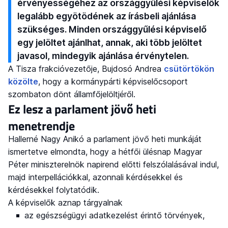
érvényességéhez az országgyűlési képviselők
legalább egyötödének az írásbeli ajánlása
szükséges. Minden országgyűlési képviselő
egy jelöltet ajánlhat, annak, aki több jelöltet
javasol, mindegyik ajánlása érvénytelen.
A Tisza frakcióvezetője, Bujdosó Andrea
csütörtökön
közölte
, hogy a kormánypárti képviselőcsoport
szombaton dönt államfőjelöltjéről.
Ez lesz a parlament jövő heti
menetrendje
Hallerné Nagy Anikó a parlament jövő heti munkáját
ismertetve elmondta, hogy a hétfői ülésnap Magyar
Péter miniszterelnök napirend előtti felszólalásával indul,
majd interpellációkkal, azonnali kérdésekkel és
kérdésekkel folytatódik.
A képviselők aznap tárgyalnak
az egészségügyi adatkezelést érintő törvények,