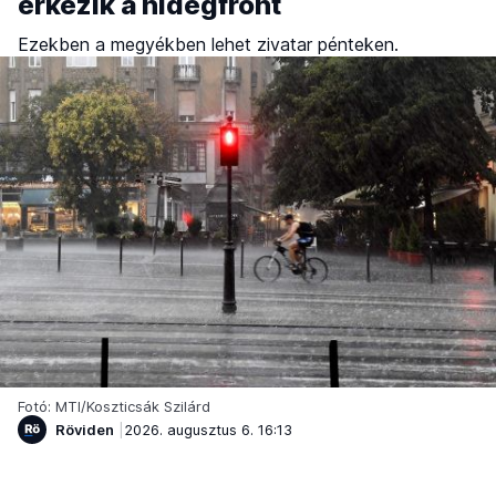
érkezik a hidegfront
Ezekben a megyékben lehet zivatar pénteken.
Fotó: MTI/Koszticsák Szilárd
Röviden
2026. augusztus 6. 16:13