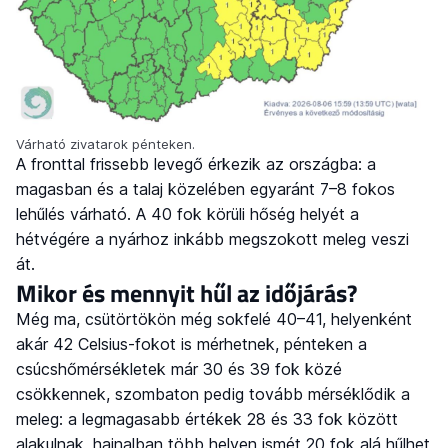
Várható zivatarok pénteken.
A fronttal frissebb levegő érkezik az országba: a
magasban és a talaj közelében egyaránt 7–8 fokos
lehűlés várható. A 40 fok körüli hőség helyét a
hétvégére a nyárhoz inkább megszokott meleg veszi
át.
Mikor és mennyit hűl az időjárás?
Még ma, csütörtökön még sokfelé 40–41, helyenként
akár 42 Celsius-fokot is mérhetnek, pénteken a
csúcshőmérsékletek már 30 és 39 fok közé
csökkennek, szombaton pedig tovább mérséklődik a
meleg: a legmagasabb értékek 28 és 33 fok között
alakulnak, hajnalban több helyen ismét 20 fok alá hűlhet