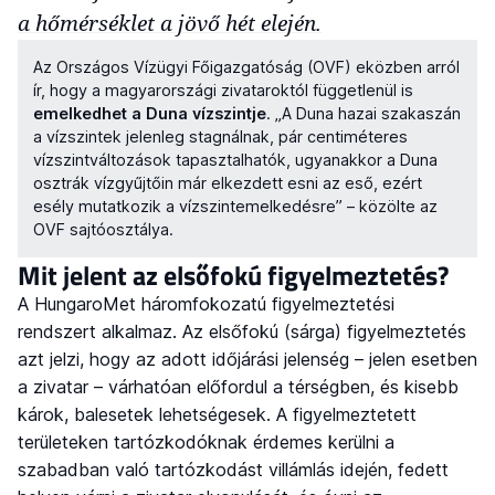
a hőmérséklet a jövő hét elején.
Az Országos Vízügyi Főigazgatóság (OVF) eközben arról
ír, hogy a magyarországi zivataroktól függetlenül is
emelkedhet a Duna vízszintje
. „A Duna hazai szakaszán
a vízszintek jelenleg stagnálnak, pár centiméteres
vízszintváltozások tapasztalhatók, ugyanakkor a Duna
osztrák vízgyűjtőin már elkezdett esni az eső, ezért
esély mutatkozik a vízszintemelkedésre” – közölte az
OVF sajtóosztálya.
Mit jelent az elsőfokú figyelmeztetés?
A HungaroMet háromfokozatú figyelmeztetési
rendszert alkalmaz. Az elsőfokú (sárga) figyelmeztetés
azt jelzi, hogy az adott időjárási jelenség – jelen esetben
a zivatar – várhatóan előfordul a térségben, és kisebb
károk, balesetek lehetségesek. A figyelmeztetett
területeken tartózkodóknak érdemes kerülni a
szabadban való tartózkodást villámlás idején, fedett