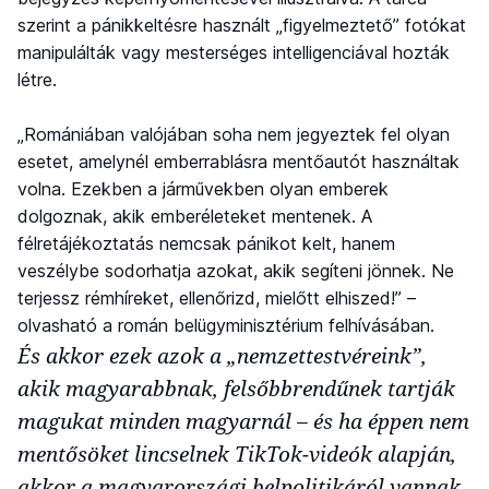
szerint a pánikkeltésre használt „figyelmeztető” fotókat
manipulálták vagy mesterséges intelligenciával hozták
létre.
„Romániában valójában soha nem jegyeztek fel olyan
esetet, amelynél emberrablásra mentőautót használtak
volna. Ezekben a járművekben olyan emberek
dolgoznak, akik emberéleteket mentenek. A
félretájékoztatás nemcsak pánikot kelt, hanem
veszélybe sodorhatja azokat, akik segíteni jönnek. Ne
terjessz rémhíreket, ellenőrizd, mielőtt elhiszed!” –
olvasható a román belügyminisztérium felhívásában.
És akkor ezek azok a „nemzettestvéreink”,
akik magyarabbnak, felsőbbrendűnek tartják
magukat minden magyarnál – és ha éppen nem
mentősöket lincselnek TikTok-videók alapján,
akkor a magyarországi belpolitikáról vannak