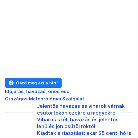
Oszd meg ezt a hírt!
Időjárás
havazás
ónos eső
Országos Meteorológiai Szolgálat
Jelentős havazás és viharok várnak
csütörtökön ezekre a megyékre
Viharos szél, havazás és jelentős
lehűlés jön csütörtöktől
Kiadták a riasztást: akár 25 centi hó is