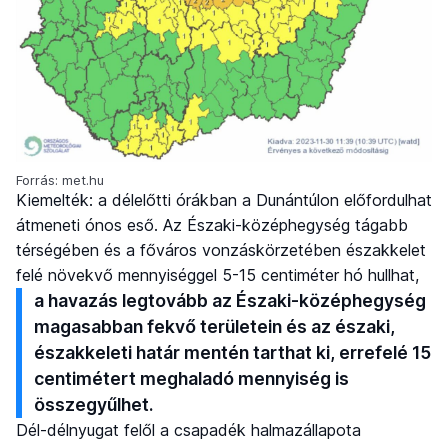
Forrás: met.hu
Kiemelték: a délelőtti órákban a Dunántúlon előfordulhat
átmeneti ónos eső. Az Északi-középhegység tágabb
térségében és a főváros vonzáskörzetében északkelet
felé növekvő mennyiséggel 5-15 centiméter hó hullhat,
a havazás legtovább az Északi-középhegység
magasabban fekvő területein és az északi,
északkeleti határ mentén tarthat ki, errefelé 15
centimétert meghaladó mennyiség is
összegyűlhet.
Dél-délnyugat felől a csapadék halmazállapota