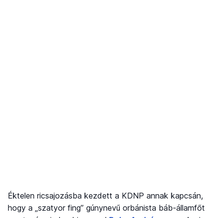
Éktelen ricsajozásba kezdett a KDNP annak kapcsán,
hogy a „szatyor fing” gúnynevű orbánista báb-államfőt