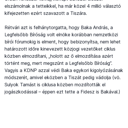
elszámolnak a tetteikkel, ha már közel 4 millió választó
kifejezetten ezért szavazott a Tiszára.
Rétvári azt is felhánytorgatta, hogy Baka András, a
Legfelsőbb Bíróság volt elnöke korábban nemzetközi
bírói fórumokig is elment, hogy bebizonyítsa, nem lehet
határozott időre kinevezett közjogi vezetőket ciklus
közben elmozdítani, „holott az ő elmozdítása azért
történt meg, mert megszűnt a Legfelsőbb Bíróság”.
Vagyis a KDNP azzal védi Baka egykori kigolyózásának
módszerét, amivel eközben a Tiszát pedig vádolja (vö.
Sulyok Tamást is ciklusa közben mozdították el
jogászkodással – éppen ezt tette a Fidesz is Bakával.)