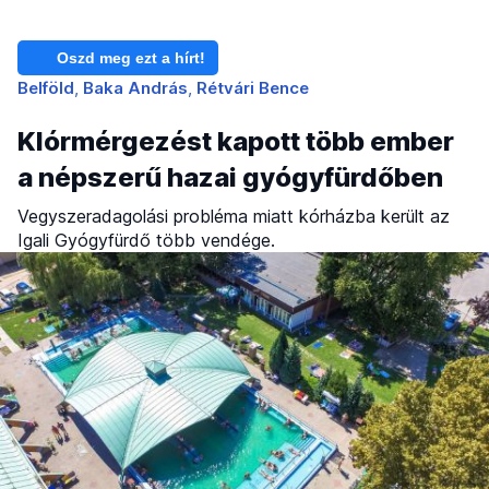
Oszd meg ezt a hírt!
Belföld
Baka András
Rétvári Bence
Klórmérgezést kapott több ember
a népszerű hazai gyógyfürdőben
Vegyszeradagolási probléma miatt kórházba került az
Igali Gyógyfürdő több vendége.