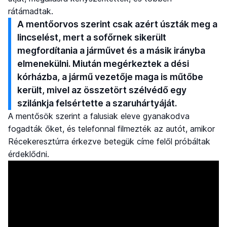
rátámadtak.
A mentőorvos szerint csak azért úszták meg a
lincselést, mert a sofőrnek sikerült
megfordítania a járművet és a másik irányba
elmenekülni. Miután megérkeztek a dési
kórházba, a jármű vezetője maga is műtőbe
került, mivel az összetört szélvédő egy
szilánkja felsértette a szaruhártyáját.
A mentősök szerint a falusiak eleve gyanakodva
fogadták őket, és telefonnal filmezték az autót, amikor
Récekeresztúrra érkezve betegük címe felől próbáltak
érdeklődni.