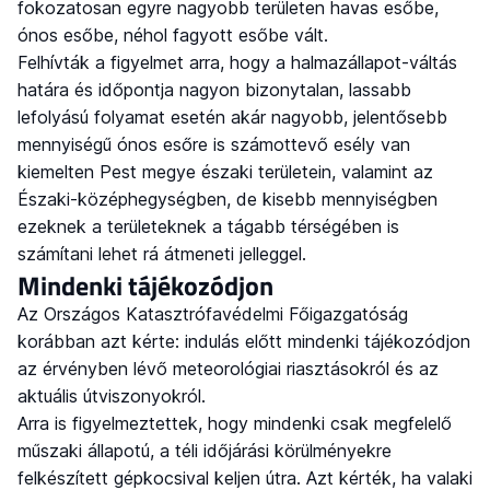
fokozatosan egyre nagyobb területen havas esőbe,
ónos esőbe, néhol fagyott esőbe vált.
Felhívták a figyelmet arra, hogy a halmazállapot-váltás
határa és időpontja nagyon bizonytalan, lassabb
lefolyású folyamat esetén akár nagyobb, jelentősebb
mennyiségű ónos esőre is számottevő esély van
kiemelten Pest megye északi területein, valamint az
Északi-középhegységben, de kisebb mennyiségben
ezeknek a területeknek a tágabb térségében is
számítani lehet rá átmeneti jelleggel.
Mindenki tájékozódjon
Az Országos Katasztrófavédelmi Főigazgatóság
korábban azt kérte: indulás előtt mindenki tájékozódjon
az érvényben lévő meteorológiai riasztásokról és az
aktuális útviszonyokról.
Arra is figyelmeztettek, hogy mindenki csak megfelelő
műszaki állapotú, a téli időjárási körülményekre
felkészített gépkocsival keljen útra. Azt kérték, ha valaki