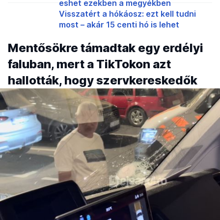
eshet ezekben a megyékben
Visszatért a hókáosz: ezt kell tudni
most – akár 15 centi hó is lehet
Mentősökre támadtak egy erdélyi
faluban, mert a TikTokon azt
hallották, hogy szervkereskedők