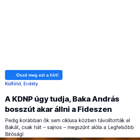
Oszd meg ezt a hírt!
Külföld
Erdély
A KDNP úgy tudja, Baka András
bosszút akar állni a Fideszen
Pedig korábban ők sem ciklusa közben távolították el
Bakát, csak hát – sajnos – megszűnt alóla a Legfelsőbb
Bíróság!