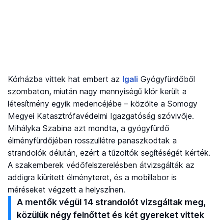
Kórházba vittek hat embert az
Igali
Gyógyfürdőből
szombaton, miután nagy mennyiségű klór került a
létesítmény egyik medencéjébe – közölte a Somogy
Megyei Katasztrófavédelmi Igazgatóság szóvivője.
Mihályka Szabina azt mondta, a gyógyfürdő
élményfürdőjében rosszullétre panaszkodtak a
strandolók délután, ezért a tűzoltók segítéségét kérték.
A szakemberek védőfelszerelésben átvizsgálták az
addigra kiürített élményteret, és a mobillabor is
méréseket végzett a helyszínen.
A mentők végül 14 strandolót vizsgáltak meg,
közülük négy felnőttet és két gyereket vittek