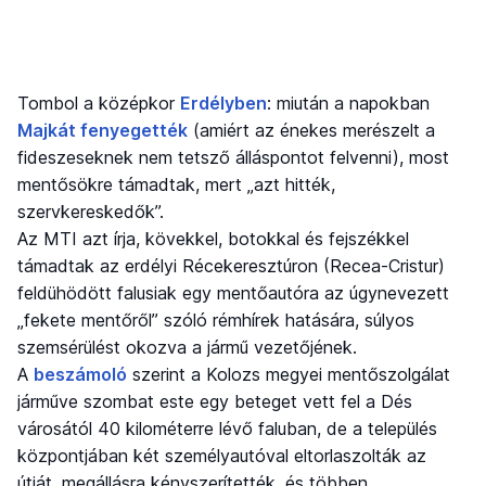
Tombol a középkor
Erdélyben
: miután a napokban
Majkát fenyegették
(amiért az énekes merészelt a
fideszeseknek nem tetsző álláspontot felvenni), most
mentősökre támadtak, mert „azt hitték,
szervkereskedők”.
Az MTI azt írja, kövekkel, botokkal és fejszékkel
támadtak az erdélyi Récekeresztúron (Recea-Cristur)
feldühödött falusiak egy mentőautóra az úgynevezett
„fekete mentőről” szóló rémhírek hatására, súlyos
szemsérülést okozva a jármű vezetőjének.
A
beszámoló
szerint a Kolozs megyei mentőszolgálat
járműve szombat este egy beteget vett fel a Dés
városától 40 kilométerre lévő faluban, de a település
központjában két személyautóval eltorlaszolták az
útját, megállásra kényszerítették, és többen