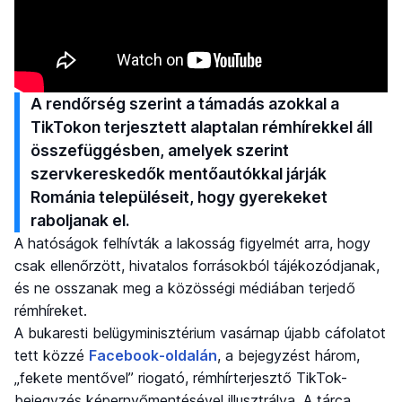
A rendőrség szerint a támadás azokkal a
TikTokon terjesztett alaptalan rémhírekkel áll
összefüggésben, amelyek szerint
szervkereskedők mentőautókkal járják
Románia településeit, hogy gyerekeket
raboljanak el.
A hatóságok felhívták a lakosság figyelmét arra, hogy
csak ellenőrzött, hivatalos forrásokból tájékozódjanak,
és ne osszanak meg a közösségi médiában terjedő
rémhíreket.
A bukaresti belügyminisztérium vasárnap újabb cáfolatot
tett közzé
Facebook-oldalán
, a bejegyzést három,
„fekete mentővel” riogató, rémhírterjesztő TikTok-
bejegyzés képernyőmentésével illusztrálva. A tárca