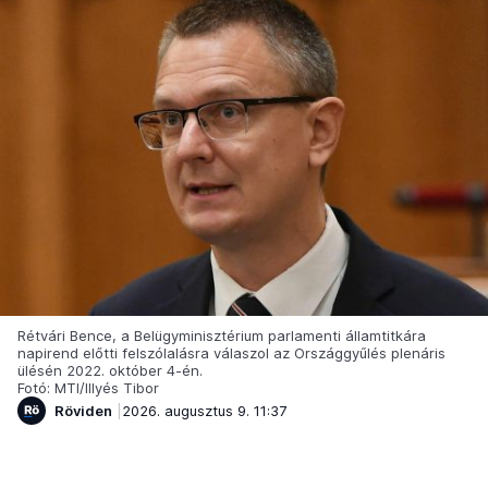
Rétvári Bence, a Belügyminisztérium parlamenti államtitkára
napirend előtti felszólalásra válaszol az Országgyűlés plenáris
ülésén 2022. október 4-én.
Fotó: MTI/Illyés Tibor
Röviden
2026. augusztus 9. 11:37