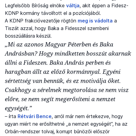
Legfelsőbb Bíróság elnöke
váltja
, akit éppen a Fidesz-
KDNP kormány távolított el a pozíciójából.
A KDNP frakcióvezetője rögtön
meg is vádolta
a
Tiszát azzal, hogy Baka a Fidesszel szembeni
bosszúállásra készül.
„Mi az azonos Magyar Péterben és Baka
Andrásban? Hogy mindketten bosszút akarnak
állni a Fideszen. Baka András perben és
haragban állt az előző kormánnyal. Egyéni
sértettség van bennük, és ez motiválja őket.
Csakhogy a sérelmek megtorolása se nem visz
előre, se nem segít megerősíteni a nemzet
egységét.”
– írta
Rétvári Bence
, arról már nem értekezve, hogy
ugyan miért ne erősíthetné „a nemzet egységét”, ha az
Orbán-rendszer tolvaj, korrupt bűnözői először