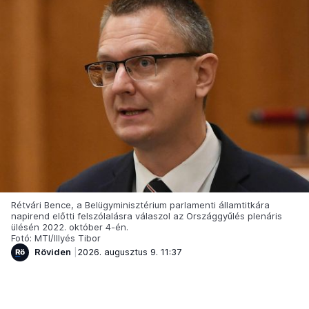
Rétvári Bence, a Belügyminisztérium parlamenti államtitkára
napirend előtti felszólalásra válaszol az Országgyűlés plenáris
ülésén 2022. október 4-én.
Fotó: MTI/Illyés Tibor
Röviden
2026. augusztus 9. 11:37