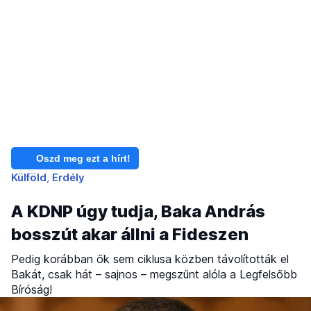
Oszd meg ezt a hírt!
Külföld
Erdély
A KDNP úgy tudja, Baka András
bosszút akar állni a Fideszen
Pedig korábban ők sem ciklusa közben távolították el
Bakát, csak hát – sajnos – megszűnt alóla a Legfelsőbb
Bíróság!