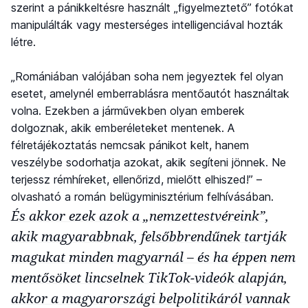
szerint a pánikkeltésre használt „figyelmeztető” fotókat
manipulálták vagy mesterséges intelligenciával hozták
létre.
„Romániában valójában soha nem jegyeztek fel olyan
esetet, amelynél emberrablásra mentőautót használtak
volna. Ezekben a járművekben olyan emberek
dolgoznak, akik emberéleteket mentenek. A
félretájékoztatás nemcsak pánikot kelt, hanem
veszélybe sodorhatja azokat, akik segíteni jönnek. Ne
terjessz rémhíreket, ellenőrizd, mielőtt elhiszed!” –
olvasható a román belügyminisztérium felhívásában.
És akkor ezek azok a „nemzettestvéreink”,
akik magyarabbnak, felsőbbrendűnek tartják
magukat minden magyarnál – és ha éppen nem
mentősöket lincselnek TikTok-videók alapján,
akkor a magyarországi belpolitikáról vannak