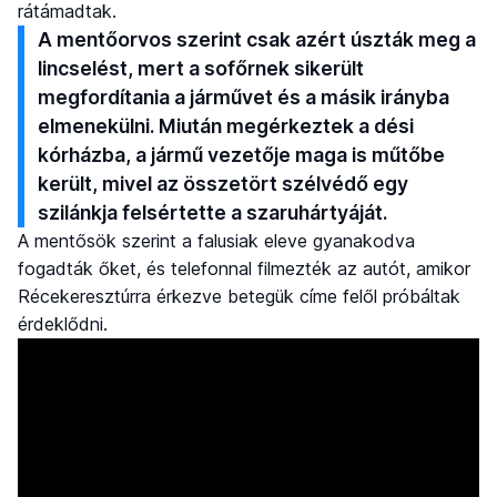
rátámadtak.
A mentőorvos szerint csak azért úszták meg a
lincselést, mert a sofőrnek sikerült
megfordítania a járművet és a másik irányba
elmenekülni. Miután megérkeztek a dési
kórházba, a jármű vezetője maga is műtőbe
került, mivel az összetört szélvédő egy
szilánkja felsértette a szaruhártyáját.
A mentősök szerint a falusiak eleve gyanakodva
fogadták őket, és telefonnal filmezték az autót, amikor
Récekeresztúrra érkezve betegük címe felől próbáltak
érdeklődni.