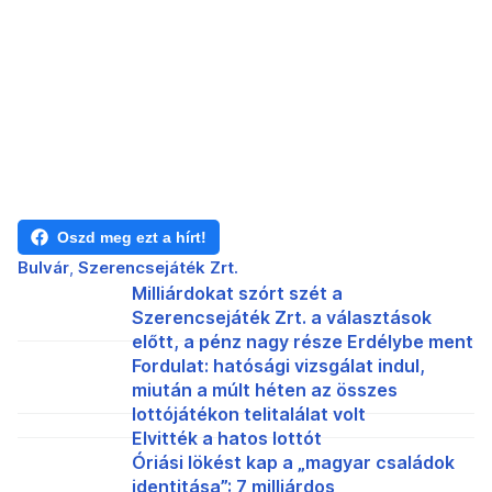
Oszd meg ezt a hírt!
Bulvár
Szerencsejáték Zrt.
Milliárdokat szórt szét a
Szerencsejáték Zrt. a választások
előtt, a pénz nagy része Erdélybe ment
Fordulat: hatósági vizsgálat indul,
miután a múlt héten az összes
lottójátékon telitalálat volt
Elvitték a hatos lottót
Óriási lökést kap a „magyar családok
identitása”: 7 milliárdos