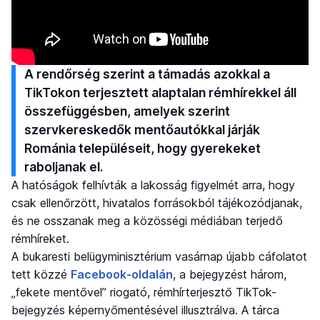
A rendőrség szerint a támadás azokkal a
TikTokon terjesztett alaptalan rémhírekkel áll
összefüggésben, amelyek szerint
szervkereskedők mentőautókkal járják
Románia településeit, hogy gyerekeket
raboljanak el.
A hatóságok felhívták a lakosság figyelmét arra, hogy
csak ellenőrzött, hivatalos forrásokból tájékozódjanak,
és ne osszanak meg a közösségi médiában terjedő
rémhíreket.
A bukaresti belügyminisztérium vasárnap újabb cáfolatot
tett közzé
Facebook-oldalán
, a bejegyzést három,
„fekete mentővel” riogató, rémhírterjesztő TikTok-
bejegyzés képernyőmentésével illusztrálva. A tárca