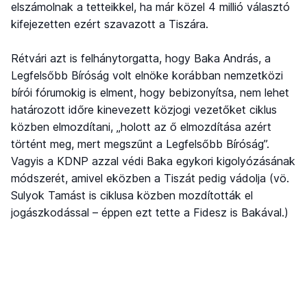
elszámolnak a tetteikkel, ha már közel 4 millió választó
kifejezetten ezért szavazott a Tiszára.
Rétvári azt is felhánytorgatta, hogy Baka András, a
Legfelsőbb Bíróság volt elnöke korábban nemzetközi
bírói fórumokig is elment, hogy bebizonyítsa, nem lehet
határozott időre kinevezett közjogi vezetőket ciklus
közben elmozdítani, „holott az ő elmozdítása azért
történt meg, mert megszűnt a Legfelsőbb Bíróság”.
Vagyis a KDNP azzal védi Baka egykori kigolyózásának
módszerét, amivel eközben a Tiszát pedig vádolja (vö.
Sulyok Tamást is ciklusa közben mozdították el
jogászkodással – éppen ezt tette a Fidesz is Bakával.)