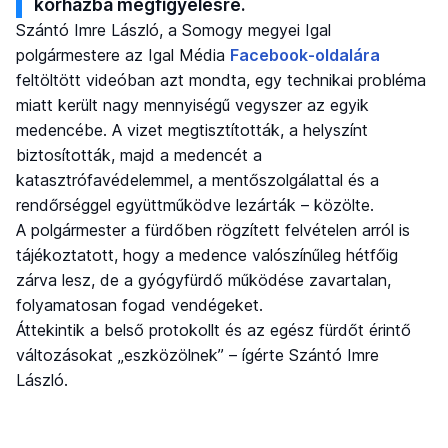
kórházba megfigyelésre.
Szántó Imre László, a Somogy megyei Igal
polgármestere az Igal Média
Facebook-oldalára
feltöltött videóban azt mondta, egy technikai probléma
miatt került nagy mennyiségű vegyszer az egyik
medencébe. A vizet megtisztították, a helyszínt
biztosították, majd a medencét a
katasztrófavédelemmel, a mentőszolgálattal és a
rendőrséggel együttműködve lezárták – közölte.
A polgármester a fürdőben rögzített felvételen arról is
tájékoztatott, hogy a medence valószínűleg hétfőig
zárva lesz, de a gyógyfürdő működése zavartalan,
folyamatosan fogad vendégeket.
Áttekintik a belső protokollt és az egész fürdőt érintő
változásokat „eszközölnek” – ígérte Szántó Imre
László.