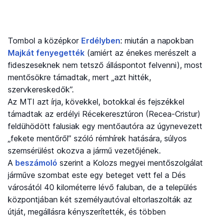
Tombol a középkor
Erdélyben
: miután a napokban
Majkát fenyegették
(amiért az énekes merészelt a
fideszeseknek nem tetsző álláspontot felvenni), most
mentősökre támadtak, mert „azt hitték,
szervkereskedők”.
Az MTI azt írja, kövekkel, botokkal és fejszékkel
támadtak az erdélyi Récekeresztúron (Recea-Cristur)
feldühödött falusiak egy mentőautóra az úgynevezett
„fekete mentőről” szóló rémhírek hatására, súlyos
szemsérülést okozva a jármű vezetőjének.
A
beszámoló
szerint a Kolozs megyei mentőszolgálat
járműve szombat este egy beteget vett fel a Dés
városától 40 kilométerre lévő faluban, de a település
központjában két személyautóval eltorlaszolták az
útját, megállásra kényszerítették, és többen