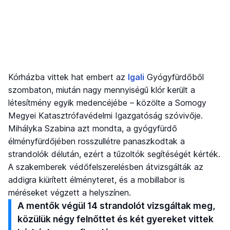
Kórházba vittek hat embert az
Igali
Gyógyfürdőből
szombaton, miután nagy mennyiségű klór került a
létesítmény egyik medencéjébe – közölte a Somogy
Megyei Katasztrófavédelmi Igazgatóság szóvivője.
Mihályka Szabina azt mondta, a gyógyfürdő
élményfürdőjében rosszullétre panaszkodtak a
strandolók délután, ezért a tűzoltók segítéségét kérték.
A szakemberek védőfelszerelésben átvizsgálták az
addigra kiürített élményteret, és a mobillabor is
méréseket végzett a helyszínen.
A mentők végül 14 strandolót vizsgáltak meg,
közülük négy felnőttet és két gyereket vittek