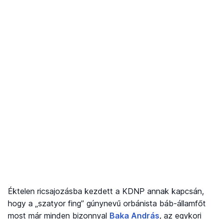
Éktelen ricsajozásba kezdett a KDNP annak kapcsán,
hogy a „szatyor fing” gúnynevű orbánista báb-államfőt
most már minden bizonnyal
Baka András
, az egykori