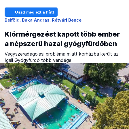
Oszd meg ezt a hírt!
Belföld
Baka András
Rétvári Bence
Klórmérgezést kapott több ember
a népszerű hazai gyógyfürdőben
Vegyszeradagolási probléma miatt kórházba került az
Igali Gyógyfürdő több vendége.