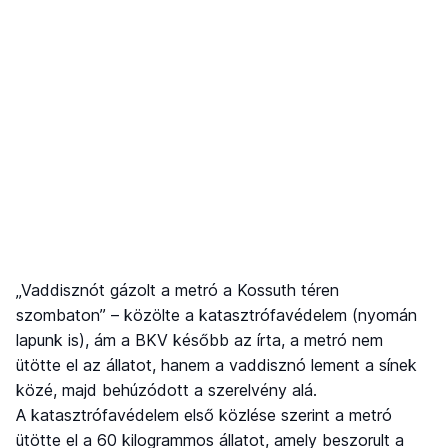
„Vaddisznót gázolt a metró a Kossuth téren
szombaton” – közölte a katasztrófavédelem (nyomán
lapunk is), ám a BKV később az írta, a metró nem
ütötte el az állatot, hanem a vaddisznó lement a sínek
közé, majd behúzódott a szerelvény alá.
A katasztrófavédelem első közlése szerint a metró
ütötte el a 60 kilogrammos állatot, amely beszorult a