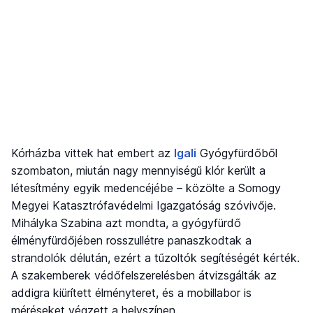
Kórházba vittek hat embert az
Igali
Gyógyfürdőből
szombaton, miután nagy mennyiségű klór került a
létesítmény egyik medencéjébe – közölte a Somogy
Megyei Katasztrófavédelmi Igazgatóság szóvivője.
Mihályka Szabina azt mondta, a gyógyfürdő
élményfürdőjében rosszullétre panaszkodtak a
strandolók délután, ezért a tűzoltók segítéségét kérték.
A szakemberek védőfelszerelésben átvizsgálták az
addigra kiürített élményteret, és a mobillabor is
méréseket végzett a helyszínen.