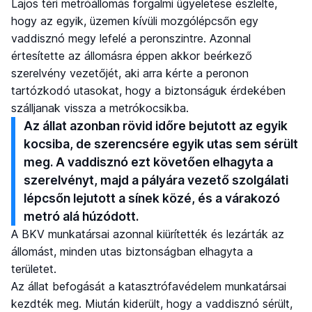
Lajos téri metróállomás forgalmi ügyeletese észlelte,
hogy az egyik, üzemen kívüli mozgólépcsőn egy
vaddisznó megy lefelé a peronszintre. Azonnal
értesítette az állomásra éppen akkor beérkező
szerelvény vezetőjét, aki arra kérte a peronon
tartózkodó utasokat, hogy a biztonságuk érdekében
szálljanak vissza a metrókocsikba.
Az állat azonban rövid időre bejutott az egyik
kocsiba, de szerencsére egyik utas sem sérült
meg. A vaddisznó ezt követően elhagyta a
szerelvényt, majd a pályára vezető szolgálati
lépcsőn lejutott a sínek közé, és a várakozó
metró alá húzódott.
A BKV munkatársai azonnal kiürítették és lezárták az
állomást, minden utas biztonságban elhagyta a
területet.
Az állat befogását a katasztrófavédelem munkatársai
kezdték meg. Miután kiderült, hogy a vaddisznó sérült,