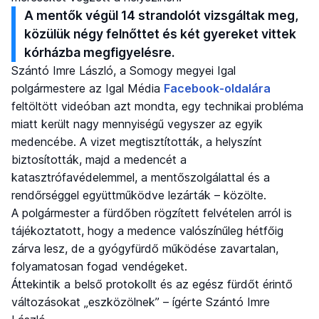
A mentők végül 14 strandolót vizsgáltak meg,
közülük négy felnőttet és két gyereket vittek
kórházba megfigyelésre.
Szántó Imre László, a Somogy megyei Igal
polgármestere az Igal Média
Facebook-oldalára
feltöltött videóban azt mondta, egy technikai probléma
miatt került nagy mennyiségű vegyszer az egyik
medencébe. A vizet megtisztították, a helyszínt
biztosították, majd a medencét a
katasztrófavédelemmel, a mentőszolgálattal és a
rendőrséggel együttműködve lezárták – közölte.
A polgármester a fürdőben rögzített felvételen arról is
tájékoztatott, hogy a medence valószínűleg hétfőig
zárva lesz, de a gyógyfürdő működése zavartalan,
folyamatosan fogad vendégeket.
Áttekintik a belső protokollt és az egész fürdőt érintő
változásokat „eszközölnek” – ígérte Szántó Imre