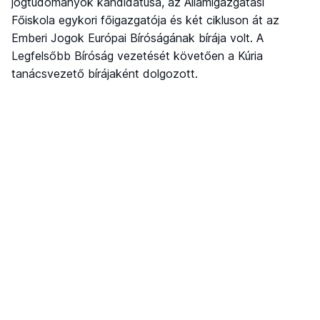
jogtudományok kandidátusa, az Államigazgatási
Főiskola egykori főigazgatója és két cikluson át az
Emberi Jogok Európai Bíróságának bírája volt. A
Legfelsőbb Bíróság vezetését követően a Kúria
tanácsvezető bírájaként dolgozott.