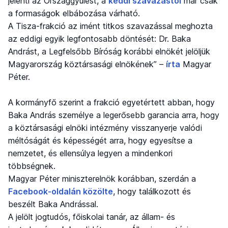
jelenti az Országgyűlést, a
keddi szavazástól
már csak
a formaságok elbábozása várható.
A Tisza-frakció az imént titkos szavazással meghozta
az eddigi egyik legfontosabb döntését: Dr. Baka
Andrást, a Legfelsőbb Bíróság korábbi elnökét jelöljük
Magyarország köztársasági elnökének” –
írta
Magyar
Péter.
A kormányfő szerint a frakció egyetértett abban, hogy
Baka András személye a legerősebb garancia arra, hogy
a köztársasági elnöki intézmény visszanyerje valódi
méltóságát és képességét arra, hogy egyesítse a
nemzetet, és ellensúlya legyen a mindenkori
többségnek.
Magyar Péter miniszterelnök korábban, szerdán a
Facebook-oldalán közölte
, hogy találkozott és
beszélt Baka Andrással.
A jelölt jogtudós, főiskolai tanár, az állam- és