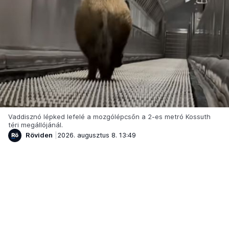
Vaddisznó lépked lefelé a mozgólépcsőn a 2-es metró Kossuth
téri megállójánál.
Röviden
2026. augusztus 8. 13:49