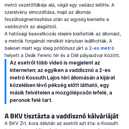
metró vezetőfülkéje alá, végül egy vadász lelőtte. A
szerelvény elmozdítása, majd az állomás
feszültségmentesítése után az egység kiemelte a
vaddisznót az alagútból.
A hatósági beavatkozás idejére kiürítették az állomást,
a metrók forgalmát mindkét irányban leállították. A
baleset miatt egy ideig pótlóbusz járt a
2-es metró
helyett a Deák Ferenc tér és a Déli pályaudvar között.
Az esetről több videó is megjelent az
interneten; az egyiken a vaddisznó a 2-es
metró Kossuth Lajos téri állomásán a kijárat
közelében lévő pékség előtt látható, egy
másik felvételen a mozgólépcsőn lefelé, a
peronok felé tart.
A BKV tisztázta a vaddisznó kálváriáját
A BKV Zrt. kora délután az esetről azt írta: a Kossuth