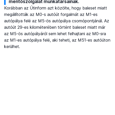
mentőszolgálat munkatársainak.
Korábban az Útinform azt közölte, hogy baleset miatt
megállították az M0-s autóút forgalmát az M1-es
autópálya felé az M5-ös autópálya csomópontjánál. Az
autóút 29-es kilométerében történt baleset miatt már
az M5-ös autópályáról sem lehet felhajtani az M0-sra
az M1-es autópálya felé, aki teheti, az M51-es autóúton
kerülhet.