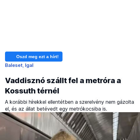
Oszd meg ezt a hírt!
Baleset
Igal
Vaddisznó szállt fel a metróra a
Kossuth térnél
A korábbi hírekkel ellentétben a szerelvény nem gázolta
el, és az állat betévedt egy metrókocsiba is.