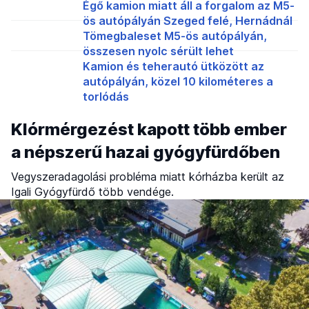
Égő kamion miatt áll a forgalom az M5-
ös autópályán Szeged felé, Hernádnál
Tömegbaleset M5-ös autópályán,
összesen nyolc sérült lehet
Kamion és teherautó ütközött az
autópályán, közel 10 kilométeres a
torlódás
Klórmérgezést kapott több ember
a népszerű hazai gyógyfürdőben
Vegyszeradagolási probléma miatt kórházba került az
Igali Gyógyfürdő több vendége.