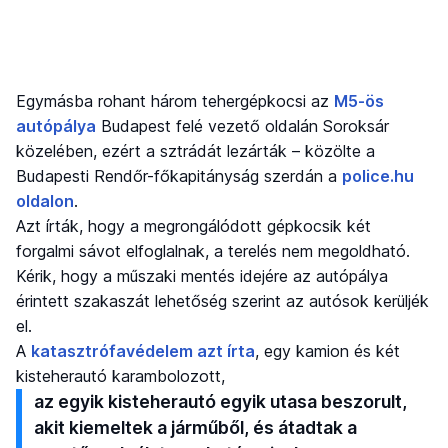
Egymásba rohant három tehergépkocsi az
M5-ös
autópálya
Budapest felé vezető oldalán Soroksár
közelében, ezért a sztrádát lezárták – közölte a
Budapesti Rendőr-főkapitányság szerdán a
police.hu
oldalon
.
Azt írták, hogy a megrongálódott gépkocsik két
forgalmi sávot elfoglalnak, a terelés nem megoldható.
Kérik, hogy a műszaki mentés idejére az autópálya
érintett szakaszát lehetőség szerint az autósok kerüljék
el.
A
katasztrófavédelem azt írta
, egy kamion és két
kisteherautó karambolozott,
az egyik kisteherautó egyik utasa beszorult,
akit kiemeltek a járműből, és átadtak a