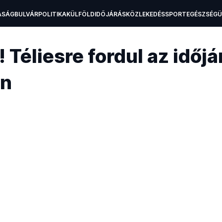
ASÁG
BULVÁR
POLITIKA
KÜLFÖLD
IDŐJÁRÁS
KÖZLEKEDÉS
SPORT
EGÉSZSÉG
H
 Téliesre fordul az időjá
én