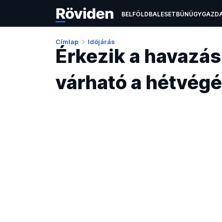
BELFÖLD
BALESET
BŰNÜGY
GAZD
ÉLETMÓD
KULTÚRA
OKTATÁS
TEC
Címlap
Időjárás
Érkezik a havazás!
várható a hétvég